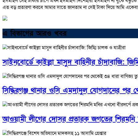
ইসমাইল সেই টাকার চাপে এখন ইসমাইল দিশেহারা ইসমাইল না বুঝে বন্ধুকে
এত বড় প্রতারণা করবে আমার সাতে জানতাম না সেই টাকা দিয়ে আমি একেব
এ বিভাগের আরও খবর
সাইনবোর্ডে কাইল্লা মাসুদ বাহিনীর চাঁদাবাজি: জিম্
সিদ্ধিরগঞ্জ থানার ওসি এমদাদুল যোগদানের পর থে
আওয়ামী লীগের দোসর প্রতারক জগতের শিরমনি মনি