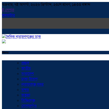
শুক্রবার, ৭ই আগস্ট, ২০২৬ খ্রিস্টাব্দ, ২৩শে শ্রাবণ, ১৪৩৩ বঙ্গাব্দ
ই পেপার
কনভাটার
Menu
প্রচ্ছদ
জাতীয়
সারাদেশ
ঢাকা বিভাগ
নারায়ণগঞ্জ সদর
বন্দর
ফতুল্লা
সিদ্ধিরগঞ্জ
সোনারগাঁও