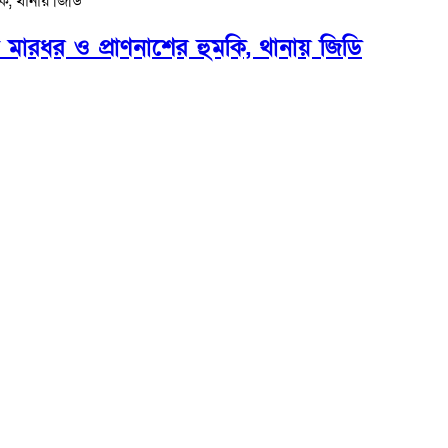
ে মারধর ও প্রাণনাশের হুমকি, থানায় জিডি