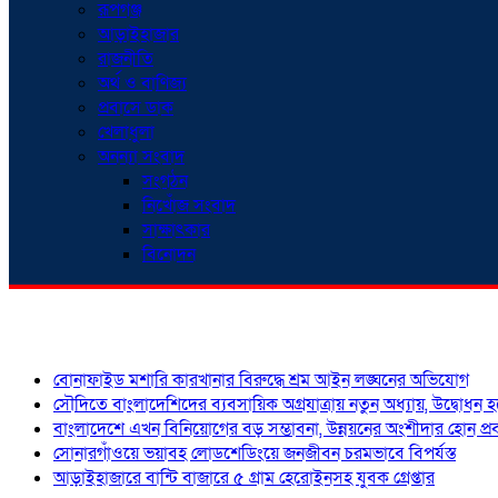
রূপগঞ্জ
আড়াইহাজার
রাজনীতি
অর্থ ও বাণিজ্য
প্রবাসে ডাক
খেলাধুলা
অনন্যা সংবাদ
সংগঠন
নিখোঁজ সংবাদ
সাক্ষাৎকার
বিনোদন
শিরোনাম
বোনাফাইড মশারি কারখানার বিরুদ্ধে শ্রম আইন লঙ্ঘনের অভিযোগ
সৌদিতে বাংলাদেশিদের ব্যবসায়িক অগ্রযাত্রায় নতুন অধ্যায়, উদ্বোধন 
বাংলাদেশে এখন বিনিয়োগের বড় সম্ভাবনা, উন্নয়নের অংশীদার হোন প্রবা
সোনারগাঁওয়ে ভয়াবহ লোডশেডিংয়ে জনজীবন চরমভাবে বিপর্যস্ত
আড়াইহাজারে বান্টি বাজারে ৫ গ্রাম হেরোইনসহ যুবক গ্রেপ্তার