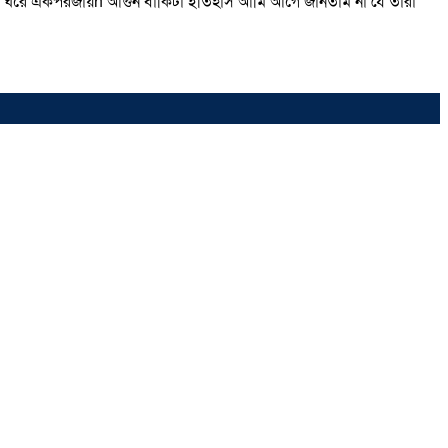
সের ঘরে একপরজায়h আগুন বাকিটা ইতিহাস আমি আগে জানতাম না যে তারা