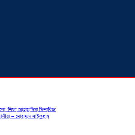
হলো ‘শিফা মোহাম্মদিয়া ফিশারিজ’
সীরা — মোহাম্মদ সাইফুল্লাহ্