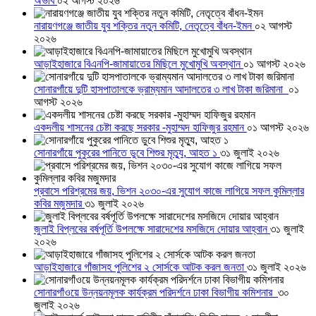
অভাব
০২ আগস্ট ২০২৬
নারায়ণগঞ্জে জাতীয় যুব শক্তির নতুন কমিটি, নেতৃত্বে বাঁধন-ইমন
০২ আগস্ট
২০২৬
আড়াইহাজারে বিএনপি-জামায়াতের মিছিলে মুখোমুখি অবস্থান
০১ আগস্ট ২০২৬
সোনারগাঁয়ে দুটি হাসপাতালকে ভ্রাম্যমান আদালতের ৩ লাখ টাকা জরিমানা
০১
আগস্ট ২০২৬
একদলীয় শাসনের চেষ্টা করছে সরকার -মুহাম্মদ হাফিজুর রহমান
০১ আগস্ট ২০২৬
সোনারগাঁয়ে পুকুরের পানিতে ডুবে শিশুর মৃত্যু, আহত ১
৩১ জুলাই ২০২৬
প্রবাসে পরিশ্রমের জয়, ভিশন ২০৩০-এর সুযোগ কাজে লাগিয়ে সফল কুমিল্লার
কবির মজুমদার
৩১ জুলাই ২০২৬
জুলাই বিপ্লবের বর্ষপূর্তি উপলক্ষে সারাদেশের মসজিদে দোয়ার আহ্বান
৩১ জুলাই
২০২৬
আড়াইহাজারে গাঁজাসহ পুলিশের ২ সোর্সকে আটক করল জনতা
৩১ জুলাই ২০২৬
সোনারগাঁওয়ে উন্নয়নমূলক কার্যক্রম পরিদর্শনে ঢাকা বিভাগীয় কমিশনার
৩০
জুলাই ২০২৬