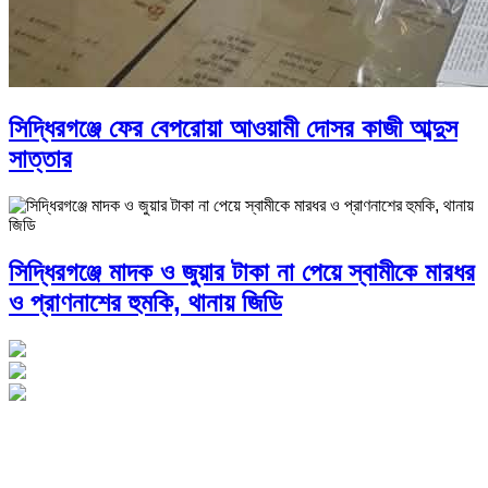
সিদ্ধিরগঞ্জে ফের বেপরোয়া আওয়ামী দোসর কাজী আব্দুস
সাত্তার
সিদ্ধিরগঞ্জে মাদক ও জুয়ার টাকা না পেয়ে স্বামীকে মারধর
ও প্রাণনাশের হুমকি, থানায় জিডি