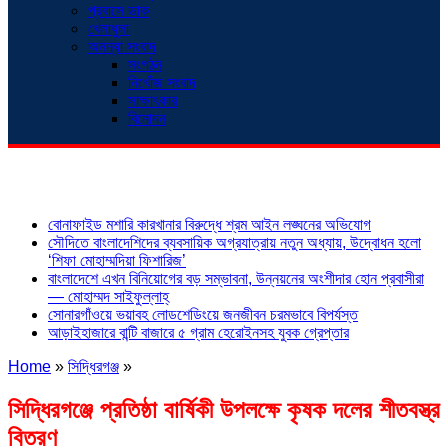
প্রবাসে ডাক
খেলাধুলা
অনন্যা সংবাদ
সংগঠন
নিখোঁজ সংবাদ
সাক্ষাৎকার
বিনোদন
শিরোনাম
বোনাফাইড মশারি কারখানার বিরুদ্ধে শ্রম আইন লঙ্ঘনের অভিযোগ
সৌদিতে বাংলাদেশিদের ব্যবসায়িক অগ্রযাত্রায় নতুন অধ্যায়, উদ্বোধন হলো
‘শিফা মোহাম্মদিয়া ফিশারিজ’
বাংলাদেশে এখন বিনিয়োগের বড় সম্ভাবনা, উন্নয়নের অংশীদার হোন প্রবাসীরা
— মোহাম্মদ সাইফুল্লাহ্
সোনারগাঁওয়ে ভয়াবহ লোডশেডিংয়ে জনজীবন চরমভাবে বিপর্যস্ত
আড়াইহাজারে বান্টি বাজারে ৫ গ্রাম হেরোইনসহ যুবক গ্রেপ্তার
Home
»
সিদ্ধিরগঞ্জ
»
সিদ্ধিরগঞ্জে প্রতিষ্ঠা বার্ষিকী উপলক্ষে কৃষক দলের শীতবস্ত্র
বিতরণ