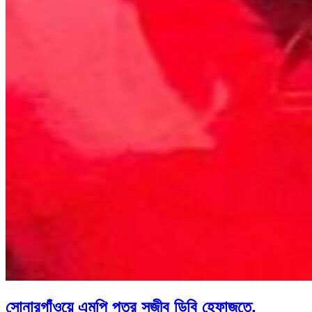
সোনারগাঁওয়ে এমপি পুত্র সজীব ডিবি হেফাজতে,