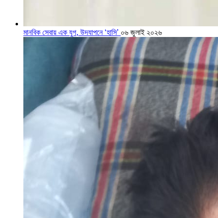
মানবিক সেবায় এক যুগ, উদযাপনে ‘হাসি’
০৬ জুলাই ২০২৬