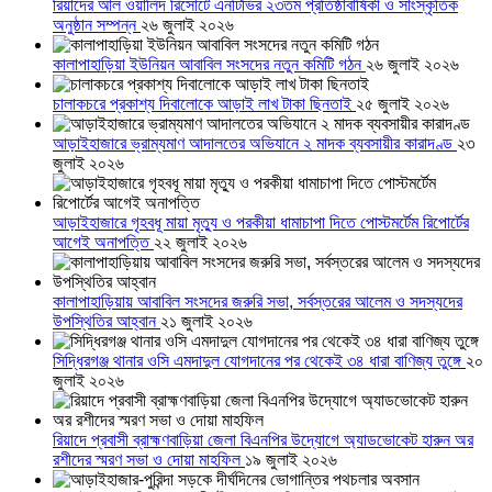
রিয়াদের আল ওয়ালিদ রিসোর্টে এনটিভির ২৩তম প্রতিষ্ঠাবার্ষিকী ও সাংস্কৃতিক
অনুষ্ঠান সম্পন্ন
২৬ জুলাই ২০২৬
কালাপাহাড়িয়া ইউনিয়ন আবাবিল সংসদের নতুন কমিটি গঠন
২৬ জুলাই ২০২৬
চালাকচরে প্রকাশ্য দিবালোকে আড়াই লাখ টাকা ছিনতাই
২৫ জুলাই ২০২৬
আড়াইহাজারে ভ্রাম্যমাণ আদালতের অভিযানে ২ মাদক ব্যবসায়ীর কারাদণ্ড
২৩
জুলাই ২০২৬
আড়াইহাজারে গৃহবধূ মায়া মৃত্যু ও পরকীয়া ধামাচাপা দিতে পোস্টমর্টেম রিপোর্টের
আগেই অনাপত্তি
২২ জুলাই ২০২৬
কালাপাহাড়িয়ায় আবাবিল সংসদের জরুরি সভা, সর্বস্তরের আলেম ও সদস্যদের
উপস্থিতির আহ্বান
২১ জুলাই ২০২৬
সিদ্ধিরগঞ্জ থানার ওসি এমদাদুল যোগদানের পর থেকেই ৩৪ ধারা বাণিজ্য তুঙ্গে
২০
জুলাই ২০২৬
রিয়াদে প্রবাসী ব্রাহ্মণবাড়িয়া জেলা বিএনপির উদ্যোগে অ্যাডভোকেট হারুন অর
রশীদের স্মরণ সভা ও দোয়া মাহফিল
১৯ জুলাই ২০২৬