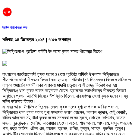
দৈনিক নারায়ণগঞ্জের ডাক
শনিবার, ১৪ ডিসেম্বর ২০২৪ | ৭:৫৬ অপরাহ্ণ
বাংলাদেশ জাতীয়তাবাদী কৃষক দলের ৪৪তম প্রতিষ্ঠা বার্ষিকী উপলক্ষে সিদ্ধিরগঞ্জে
শীতার্তদের মাঝে শীতবস্ত্র বিতরণ করা হয়েছে। শনিবার (১৪ ডিসেম্বর) বিকেলে নাসিক ৩
নাম্বার ওয়ার্ডের মাদানী নগর এলাকায় মাদানী চত্ত্বরে এ শীতবস্ত্র বিতরণ করা হয়।
সিদ্ধিরগঞ্জ থানা কৃষক দলেন আহ্বায়ক তৈয়ম হোসেনের সভাপতিত্বে শীতবস্ত্র বিতরণ
অনুষ্ঠানে প্রধান অতিথি হিসেবে উপস্থিত ছিলেন, নারায়ণগঞ্জ জেলা কৃষক দলের সদস্য
সচিব কাউসার রিফাত।
এ সময় আরও উপস্থিত ছিলেন- জেলা কৃষক দলের যুগ্ম সম্পাদক আরিফ প্রদান,
সিদ্ধিরগঞ্জ থানা কৃষক দলের যুগ্ম সম্পাদক দুলাল হোসেন, আকাশ প্রদান, সেন্টু বেপারী,
রাজিব আহম্মেদ সহ থানা কৃষক দলের সদস্যরা হলেন সুজন, সোহেল, কাউসার, আমান,
সজল, নুরু খন্দকার, সেলিম, আনোয়ার হোসেন আনো, শাহ আলম, আসলাম, মাসুদ পারভেজ
খান, রুহুল আমিন, খলিল খান, কামাল হোসেন, জসিম, বুলবুল, শাহেদ, নুরুদ্দিন প্রমুখ।
অনুষ্ঠানটির সঞ্চালনায় ছিলেন সিদ্ধিরগঞ্জ থানা কৃষকদলের সদস্য সচিব সাদ্দাম হোসেন