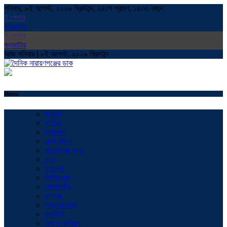
শনিবার, ৮ই আগস্ট, ২০২৬ খ্রিস্টাব্দ, ২৪শে শ্রাবণ, ১৪৩৩ বঙ্গাব্দ
ই পেপার
কনভাটার
ই পেপার
কনভাটার
আজ শনিবার | ৮ই আগস্ট, ২০২৬ খ্রিস্টাব্দ
Menu
প্রচ্ছদ
জাতীয়
সারাদেশ
ঢাকা বিভাগ
নারায়ণগঞ্জ সদর
বন্দর
ফতুল্লা
সিদ্ধিরগঞ্জ
সোনারগাঁও
রূপগঞ্জ
আড়াইহাজার
রাজনীতি
অর্থ ও বাণিজ্য