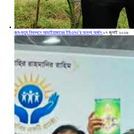
জন্ম-মৃত্যু নিবন্ধনে আড়াইহাজারের ইউএনও’র অনন্য অর্জন
০৭ জুলাই ২০২৬