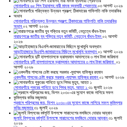
সোনারগাঁয়ে ৬৮ পিস ইয়াবাসহ নারী মাদক ব্যবসায়ী গ্রেফতার
০৩ আগস্ট ২০২৬
সোনারগাঁয়ে পরিত্যক্ত উন্নয়ন প্রকল্প: ঠিকাদারের গাফিলতি নাকি তদারকির
অভাব
০২ আগস্ট ২০২৬
নারায়ণগঞ্জে জাতীয় যুব শক্তির নতুন কমিটি, নেতৃত্বে বাঁধন-ইমন
০২ আগস্ট
২০২৬
আড়াইহাজারে বিএনপি-জামায়াতের মিছিলে মুখোমুখি অবস্থান
০১ আগস্ট ২০২৬
সোনারগাঁয়ে দুটি হাসপাতালকে ভ্রাম্যমান আদালতের ৩ লাখ টাকা জরিমানা
০১
আগস্ট ২০২৬
একদলীয় শাসনের চেষ্টা করছে সরকার -মুহাম্মদ হাফিজুর রহমান
০১ আগস্ট ২০২৬
সোনারগাঁয়ে পুকুরের পানিতে ডুবে শিশুর মৃত্যু, আহত ১
৩১ জুলাই ২০২৬
প্রবাসে পরিশ্রমের জয়, ভিশন ২০৩০-এর সুযোগ কাজে লাগিয়ে সফল কুমিল্লার
কবির মজুমদার
৩১ জুলাই ২০২৬
জুলাই বিপ্লবের বর্ষপূর্তি উপলক্ষে সারাদেশের মসজিদে দোয়ার আহ্বান
৩১ জুলাই
২০২৬