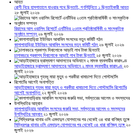
রোগী নিয়ে হাসপাতালে যাওয়ার পথে ছিনতাই, গণপিটুনিতে ১ ছিনতাইকারী আহত
২৮ জুলাই ২০২৬
রিয়াদের আল ওয়ালিদ রিসোর্টে এনটিভির ২৩তম প্রতিষ্ঠাবার্ষিকী ও সাংস্কৃতিক
অনুষ্ঠান সম্পন্ন
২৬ জুলাই ২০২৬
কালাপাহাড়িয়া ইউনিয়ন আবাবিল সংসদের নতুন কমিটি গঠন
২৬ জুলাই ২০২৬
চালাকচরে প্রকাশ্য দিবালোকে আড়াই লাখ টাকা ছিনতাই
২৫ জুলাই ২০২৬
আড়াইহাজারে ভ্রাম্যমাণ আদালতের অভিযানে ২ মাদক ব্যবসায়ীর কারাদণ্ড
২৩
জুলাই ২০২৬
আড়াইহাজারে গৃহবধূ মায়া মৃত্যু ও পরকীয়া ধামাচাপা দিতে পোস্টমর্টেম রিপোর্টের
আগেই অনাপত্তি
২২ জুলাই ২০২৬
কালাপাহাড়িয়ায় আবাবিল সংসদের জরুরি সভা, সর্বস্তরের আলেম ও সদস্যদের
উপস্থিতির আহ্বান
২১ জুলাই ২০২৬
সিদ্ধিরগঞ্জ থানার ওসি এমদাদুল যোগদানের পর থেকেই ৩৪ ধারা বাণিজ্য তুঙ্গে
২০
জুলাই ২০২৬