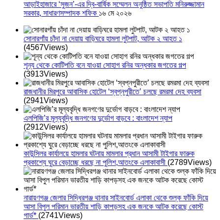
আড়াইহাজারে ‘সুজন’-এর দ্বি-বার্ষিক সম্মেলন অনুষ্ঠিত সভাপতি মনিরুজ্জামান
সরকার, সাধারণসম্পাদক শফিক
১৬ মে ২০২৬
সোনারগাঁয় চাঁদা না দেয়ায় বাড়িঘরে হামলা লুটপাট, আটক ২ আহত ১
(4567Views)
শূন্য থেকে কোটিপতি বনে যাওয়া সোহাগ রনির অন্ধকার জগতের গল্প
(3913Views)
রাজধানীর মিরপুরে আবাসিক হোটেল ‘স্বপ্নপুরীতে’ চলছে রমরমা দেহ ব্যবসা
(2941Views)
এলপিজি’র মূল্যবৃদ্ধি জনগণের দুর্ভোগ বাড়বে : বাংলাদেশ ন্যাপ
(2912Views)
কাউন্সিলর কার্যালয়ে হামলার ঘটনায় মামলার প্রধান আসামী টাইগার ফারুক
প্রকাশ্যে ঘুরে বেড়াচ্ছে ধরছে না পুলিশ,আতংকে এলাকাবাসী
(2789Views)
নারায়ণগঞ্জ জেলার সিদ্ধিরগঞ্জ থানার সাইনবোর্ড এলাকা থেকে শুল্ক ফাঁকি দিয়ে
আসা বিপুল পরিমান ভারতীয় শাড়ি কাপড়সহ এক জনকে আটক করেছে কোস্ট
গার্ড*
(2741Views)