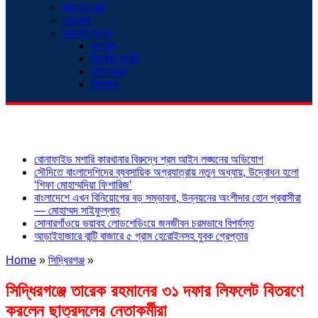
প্রবাসে ডাক
খেলাধুলা
অনন্যা সংবাদ
সংগঠন
নিখোঁজ সংবাদ
সাক্ষাৎকার
বিনোদন
শিরোনাম
বোনাফাইড মশারি কারখানার বিরুদ্ধে শ্রম আইন লঙ্ঘনের অভিযোগ
সৌদিতে বাংলাদেশিদের ব্যবসায়িক অগ্রযাত্রায় নতুন অধ্যায়, উদ্বোধন হলো
‘শিফা মোহাম্মদিয়া ফিশারিজ’
বাংলাদেশে এখন বিনিয়োগের বড় সম্ভাবনা, উন্নয়নের অংশীদার হোন প্রবাসীরা
— মোহাম্মদ সাইফুল্লাহ্
সোনারগাঁওয়ে ভয়াবহ লোডশেডিংয়ে জনজীবন চরমভাবে বিপর্যস্ত
আড়াইহাজারে বান্টি বাজারে ৫ গ্রাম হেরোইনসহ যুবক গ্রেপ্তার
Home
»
সিদ্ধিরগঞ্জ
»
সিদ্ধিরগঞ্জে তারেক রহমানের ৩১ দফার লিফলেট বিতরণে
করলেন ছাত্রদলের নেতাকর্মীরা