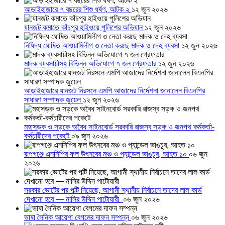
আড়াইহাজারে ৭ বছরের শিশু ধর্ষণ, আটক ২
১২ জুন ২০২৬
যানজট কমাতে কাঁচপুর হাইওয়ে পুলিশের অভিযান
১২ জুন ২০২৬
নিষিদ্ধ ঘোষিত আওয়ামিলীগ ৩ নেতা করছে মাদক ও দেহ ব্যবসা
১২ জুন ২০২৬
মাদক ব্যবসায়ীসহ বিভিন্ন অভিযোগে ৭ জন গ্রেফতার
১২ জুন ২০২৬
আড়াইহাজারে যানজট নিরসনে এমপি আজাদের নির্দেশনা জানালেন বিএনপির
সাধারণ সম্পাদক জুয়েল
১২ জুন ২০২৬
মহাসড়ক ও সড়কে অবৈধ সাইনবোর্ড সরকারি রাজস্ব সড়ক ও জনপথ কর্মকর্তা-
কর্মচারীদের পকেটে
০৯ জুন ২০২৬
রূপগঞ্জে এনসিপির ফল উৎসবের মঞ্চ ও প্যান্ডেল ভাঙচুর, আহত ১০
০৬ জুন
২০২৬
সরকার ভোটের পর পল্টি নিয়েছে, আগামী স্থানীয় নির্বাচনে তাদের লাল কার্ড
দেখানো হবে — নাসির উদ্দিন পাটোয়ারী
০৬ জুন ২০২৬
ভাষা সৈনিক আয়েশা বেগমের দাফন সম্পন্ন
০৬ জুন ২০২৬