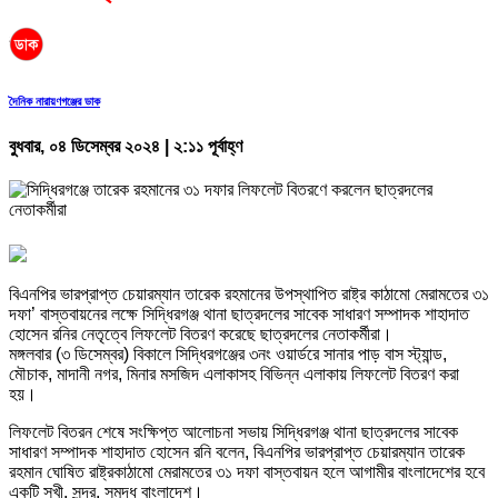
দৈনিক নারায়ণগঞ্জের ডাক
বুধবার, ০৪ ডিসেম্বর ২০২৪ | ২:১১ পূর্বাহ্ণ
বিএনপির ভারপ্রাপ্ত চেয়ারম্যান তারেক রহমানের উপস্থাপিত রাষ্ট্র কাঠামো মেরামতের ৩১
দফা’ বাস্তবায়নের লক্ষে সিদ্ধিরগঞ্জ থানা ছাত্রদলের সাবেক সাধারণ সম্পাদক শাহাদাত
হোসেন রনির নেতৃত্বে লিফলেট বিতরণ করেছে ছাত্রদলের নেতাকর্মীরা।
মঙ্গলবার (৩ ডিসেম্বর) বিকালে সিদ্ধিরগঞ্জের ৩নং ওয়ার্ডরে সানার পাড় বাস স্ট্যান্ড,
মৌচাক, মাদানী নগর, মিনার মসজিদ এলাকাসহ বিভিন্ন এলাকায় লিফলেট বিতরণ করা
হয়।
লিফলেট বিতরন শেষে সংক্ষিপ্ত আলোচনা সভায় সিদ্ধিরগঞ্জ থানা ছাত্রদলের সাবেক
সাধারণ সম্পাদক শাহাদাত হোসেন রনি বলেন, বিএনপির ভারপ্রাপ্ত চেয়ারম্যান তারেক
রহমান ঘোষিত রাষ্ট্রকাঠামো মেরামতের ৩১ দফা বাস্তবায়ন হলে আগামীর বাংলাদেশের হবে
একটি সুখী, সুন্দর, সমৃদ্ধ বাংলাদেশ।