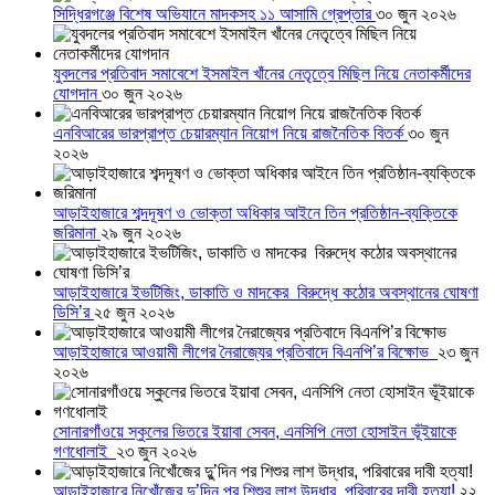
সিদ্ধিরগঞ্জে বিশেষ অভিযানে মাদকসহ ১১ আসামি গ্রেপ্তার
৩০ জুন ২০২৬
যুবদলের প্রতিবাদ সমাবেশে ইসমাইল খাঁনের নেতৃত্বে মিছিল নিয়ে নেতাকর্মীদের
যোগদান
৩০ জুন ২০২৬
এনবিআরের ভারপ্রাপ্ত চেয়ারম্যান নিয়োগ নিয়ে রাজনৈতিক বিতর্ক
৩০ জুন
২০২৬
আড়াইহাজারে শব্দদূষণ ও ভোক্তা অধিকার আইনে তিন প্রতিষ্ঠান-ব্যক্তিকে
জরিমানা
২৯ জুন ২০২৬
আড়াইহাজারে ইভটিজিং, ডাকাতি ও মাদকের বিরুদ্ধে কঠোর অবস্থানের ঘোষণা
ডিসি’র
২৫ জুন ২০২৬
আড়াইহাজারে আওয়ামী লীগের নৈরাজ্যের প্রতিবাদে বিএনপি’র বিক্ষোভ
২৩ জুন
২০২৬
সোনারগাঁওয়ে স্কুলের ভিতরে ইয়াবা সেবন, এনসিপি নেতা হোসাইন ভূঁইয়াকে
গণধোলাই
২৩ জুন ২০২৬
আড়াইহাজারে নিখোঁজের দুু’দিন পর শিশুর লাশ উদ্ধার, পরিবারের দাবী হত্যা!
২২