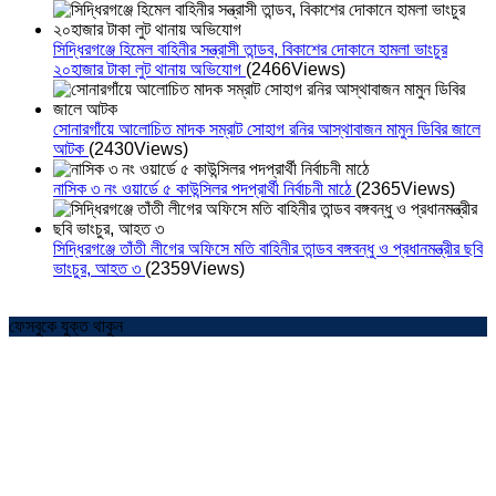
সিদ্ধিরগঞ্জে হিমেল বাহিনীর সন্ত্রাসী তান্ডব, বিকাশের দোকানে হামলা ভাংচুর
২০হাজার টাকা লুট থানায় অভিযোগ
(2466Views)
সোনারগাঁয়ে আলোচিত মাদক সম্রাট সোহাগ রনির আস্থাবাজন মামুন ডিবির জালে
আটক
(2430Views)
নাসিক ৩ নং ওয়ার্ডে ৫ কাউন্সিলর পদপ্রার্থী নির্বাচনী মাঠে
(2365Views)
সিদ্ধিরগঞ্জে তাঁতী লীগের অফিসে মতি বাহিনীর তান্ডব বঙ্গবন্ধু ও প্রধানমন্ত্রীর ছবি
ভাংচুর, আহত ৩
(2359Views)
ফেসবুকে যুক্ত থাকুন