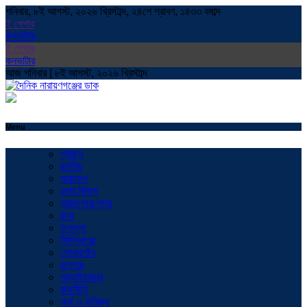
শনিবার, ৮ই আগস্ট, ২০২৬ খ্রিস্টাব্দ, ২৪শে শ্রাবণ, ১৪৩৩ বঙ্গাব্দ
ই পেপার
কনভাটার
ই পেপার
কনভাটার
আজ শনিবার | ৮ই আগস্ট, ২০২৬ খ্রিস্টাব্দ
Menu
প্রচ্ছদ
জাতীয়
সারাদেশ
ঢাকা বিভাগ
নারায়ণগঞ্জ সদর
বন্দর
ফতুল্লা
সিদ্ধিরগঞ্জ
সোনারগাঁও
রূপগঞ্জ
আড়াইহাজার
রাজনীতি
অর্থ ও বাণিজ্য