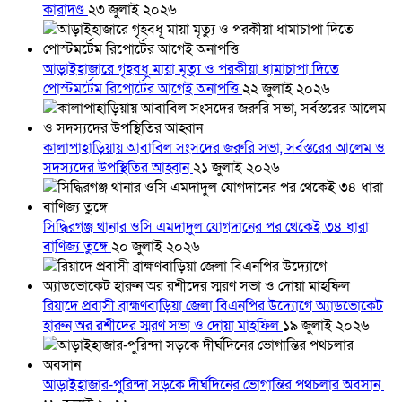
কারাদণ্ড
২৩ জুলাই ২০২৬
আড়াইহাজারে গৃহবধূ মায়া মৃত্যু ও পরকীয়া ধামাচাপা দিতে
পোস্টমর্টেম রিপোর্টের আগেই অনাপত্তি
২২ জুলাই ২০২৬
কালাপাহাড়িয়ায় আবাবিল সংসদের জরুরি সভা, সর্বস্তরের আলেম ও
সদস্যদের উপস্থিতির আহ্বান
২১ জুলাই ২০২৬
সিদ্ধিরগঞ্জ থানার ওসি এমদাদুল যোগদানের পর থেকেই ৩৪ ধারা
বাণিজ্য তুঙ্গে
২০ জুলাই ২০২৬
রিয়াদে প্রবাসী ব্রাহ্মণবাড়িয়া জেলা বিএনপির উদ্যোগে অ্যাডভোকেট
হারুন অর রশীদের স্মরণ সভা ও দোয়া মাহফিল
১৯ জুলাই ২০২৬
আড়াইহাজার-পুরিন্দা সড়কে দীর্ঘদিনের ভোগান্তির পথচলার অবসান