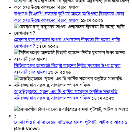
রূপগঞ্জে বিএনপি নেতাকে কুপিয়ে আহত আধিপত্য বিস্তারকে কেন্দ্র
করে ফের উত্তপ্ত কাঞ্চনের বিরাব এলাকা
১৯ মে ২০২৬
মেঘনায় বালু দস্যুদের তাণ্ডব: প্রশাসনের নীরবতা কি রহস্য, নাকি
যোগসাজশ?
১৭ মে ২০২৬
সিদ্ধিরগঞ্জের আদমজী বিহারী ক্যাম্পে নিরীহ যুবকের উপর মাদক
ব্যবসায়ীদের হামলা
১৬ মে ২০২৬
আড়াইহাজারে ‘সুজন’-এর দ্বি-বার্ষিক সম্মেলন অনুষ্ঠিত সভাপতি
মনিরুজ্জামান সরকার, সাধারণসম্পাদক শফিক
১৬ মে ২০২৬
সোনারগাঁয় চাঁদা না দেয়ায় বাড়িঘরে হামলা লুটপাট, আটক ২ আহত ১
(4566Views)