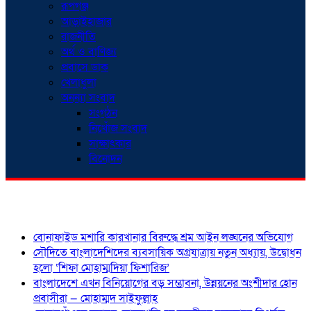
রূপগঞ্জ
আড়াইহাজার
রাজনীতি
অর্থ ও বাণিজ্য
প্রবাসে ডাক
খেলাধুলা
অনন্যা সংবাদ
সংগঠন
নিখোঁজ সংবাদ
সাক্ষাৎকার
বিনোদন
শিরোনাম
বোনাফাইড মশারি কারখানার বিরুদ্ধে শ্রম আইন লঙ্ঘনের অভিযোগ
সৌদিতে বাংলাদেশিদের ব্যবসায়িক অগ্রযাত্রায় নতুন অধ্যায়, উদ্বোধন
হলো ‘শিফা মোহাম্মদিয়া ফিশারিজ’
বাংলাদেশে এখন বিনিয়োগের বড় সম্ভাবনা, উন্নয়নের অংশীদার হোন
প্রবাসীরা — মোহাম্মদ সাইফুল্লাহ্