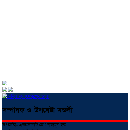
সম্পাদক ও উপদেষ্টা মন্ডলী
উপদেষ্টাঃ এডভোকেট মোঃ নাজমুল হক