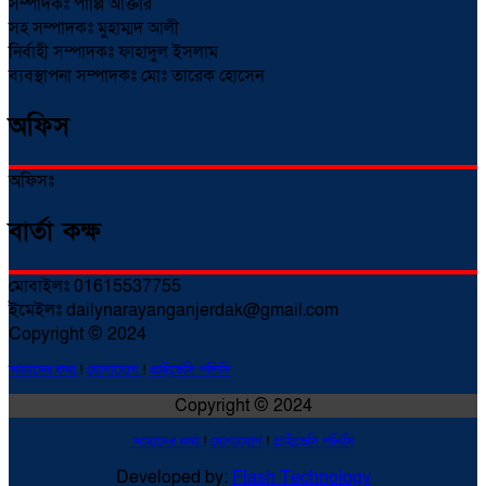
সম্পাদকঃ পাপ্পি আক্তার
সহ সম্পাদকঃ মুহাম্মদ আলী
নির্বাহী সম্পাদকঃ ফাহাদুল ইসলাম
ব্যবস্থাপনা সম্পাদকঃ মোঃ তারেক হোসেন
অফিস
অফিসঃ
বার্তা কক্ষ
মোবাইলঃ 01615537755
ইমেইলঃ dailynarayanganjerdak@gmail.com
Copyright © 2024
আমাদের কথা
!
যোগাযোগ
!
প্রাইভেসি পলিসি
Copyright © 2024
আমাদের কথা
!
যোগাযোগ
!
প্রাইভেসি পলিসি
Developed by:
Flash Technology