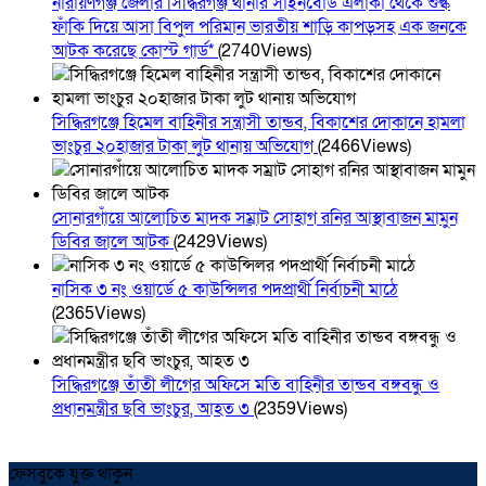
নারায়ণগঞ্জ জেলার সিদ্ধিরগঞ্জ থানার সাইনবোর্ড এলাকা থেকে শুল্ক
ফাঁকি দিয়ে আসা বিপুল পরিমান ভারতীয় শাড়ি কাপড়সহ এক জনকে
আটক করেছে কোস্ট গার্ড*
(2740Views)
সিদ্ধিরগঞ্জে হিমেল বাহিনীর সন্ত্রাসী তান্ডব, বিকাশের দোকানে হামলা
ভাংচুর ২০হাজার টাকা লুট থানায় অভিযোগ
(2466Views)
সোনারগাঁয়ে আলোচিত মাদক সম্রাট সোহাগ রনির আস্থাবাজন মামুন
ডিবির জালে আটক
(2429Views)
নাসিক ৩ নং ওয়ার্ডে ৫ কাউন্সিলর পদপ্রার্থী নির্বাচনী মাঠে
(2365Views)
সিদ্ধিরগঞ্জে তাঁতী লীগের অফিসে মতি বাহিনীর তান্ডব বঙ্গবন্ধু ও
প্রধানমন্ত্রীর ছবি ভাংচুর, আহত ৩
(2359Views)
ফেসবুকে যুক্ত থাকুন