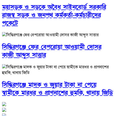
মহাসড়ক ও সড়কে অবৈধ সাইনবোর্ড সরকারি
রাজস্ব সড়ক ও জনপথ কর্মকর্তা-কর্মচারীদের
পকেটে
সিদ্ধিরগঞ্জে ফের বেপরোয়া আওয়ামী দোসর
কাজী আব্দুস সাত্তার
সিদ্ধিরগঞ্জে মাদক ও জুয়ার টাকা না পেয়ে
স্বামীকে মারধর ও প্রাণনাশের হুমকি, থানায় জিডি