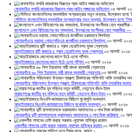
বোনাফাইড মশারি কারখানার বিরুদ্ধে শ্রম আইন লঙ্ঘনের অভিযোগ
০৫ আগস্ট ২
সৌদিতে বাংলাদেশিদের ব্যবসায়িক অগ্রযাত্রায় নতুন অধ্যায়, উদ্বোধন হলো ‘শিফ
বাংলাদেশে এখন বিনিয়োগের বড় সম্ভাবনা, উন্নয়নের অংশীদার হোন প্রবাসীরা — ম
সোনারগাঁওয়ে ভয়াবহ লোডশেডিংয়ে জনজীবন চরমভাবে বিপর্যস্ত
০৩ আগস্ট ২০২
আড়াইহাজারে বান্টি বাজারে ৫ গ্রাম হেরোইনসহ যুবক গ্রেপ্তার
০৩ আগস্ট ২০২৬
আড়াইহাজারে জেলেদের জালে উঠে এলো শর্টগান
০৩ আগস্ট ২০২৬
সোনারগাঁয়ে ৬৮ পিস ইয়াবাসহ নারী মাদক ব্যবসায়ী গ্রেফতার
০৩ আগস্ট ২০২৬
সোনারগাঁয়ে পরিত্যক্ত উন্নয়ন প্রকল্প: ঠিকাদারের গাফিলতি নাকি তদারকির অভাব
নারায়ণগঞ্জে জাতীয় যুব শক্তির নতুন কমিটি, নেতৃত্বে বাঁধন-ইমন
০২ আগস্ট ২০২
আড়াইহাজারে বিএনপি-জামায়াতের মিছিলে মুখোমুখি অবস্থান
০১ আগস্ট ২০২৬
সোনারগাঁয়ে দুটি হাসপাতালকে ভ্রাম্যমান আদালতের ৩ লাখ টাকা জরিমানা
০১ আগ
একদলীয় শাসনের চেষ্টা করছে সরকার -মুহাম্মদ হাফিজুর রহমান
০১ আগস্ট ২০২৬