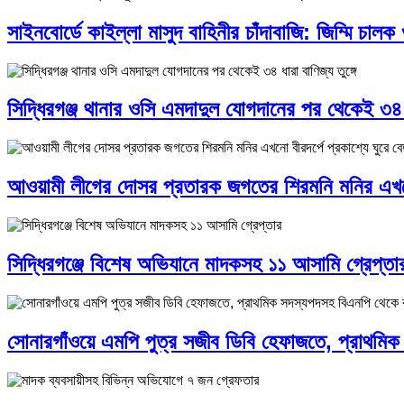
সাইনবোর্ডে কাইল্লা মাসুদ বাহিনীর চাঁদাবাজি: জিম্মি চালক 
সিদ্ধিরগঞ্জ থানার ওসি এমদাদুল যোগদানের পর থেকেই ৩৪ ধা
আওয়ামী লীগের দোসর প্রতারক জগতের শিরমনি মনির এখনো ব
সিদ্ধিরগঞ্জে বিশেষ অভিযানে মাদকসহ ১১ আসামি গ্রেপ্তা
সোনারগাঁওয়ে এমপি পুত্র সজীব ডিবি হেফাজতে, প্রাথমি