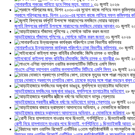
সোনারগাঁয়ে পুকুরের পানিতে ডুবে শিশুর মৃত্যু, আহত ১
৩১ জুলাই ২০২৬
প্রবাসে পরিশ্রমের জয়, ভিশন ২০৩০-এর সুযোগ কাজে লাগিয়ে সফল কুমিল্লার ক
জুলাই বিপ্লবের বর্ষপূর্তি উপলক্ষে সারাদেশের মসজিদে দোয়ার আহ্বান
৩১ জুলাই ২
আড়াইহাজারে গাঁজাসহ পুলিশের ২ সোর্সকে আটক করল জনতা
৩১ জুলাই ২০২৬
সোনারগাঁওয়ে উন্নয়নমূলক কার্যক্রম পরিদর্শনে ঢাকা বিভাগীয় কমিশনার
৩০ জুলাই
সাইনবোর্ডে কাইল্লা মাসুদ বাহিনীর চাঁদাবাজি: জিম্মি চালক ও যাত্রীরা
৩০ জুলাই ২
লাওসে এশিয়া ন্যাশনাল ওয়াটার কনসালটেটিভ মিটিংয়ে এমপি মিলন
২৯ জুলাই ২০
চায়ের দোকানে প্রকাশ্যে চাপাতির কোপ, ঢামেকে মৃত্যুর সঙ্গে পাঞ্জা লড়ছেন বাবুল
আড়াইহাজারে মস‌জি‌দের অজুখানা ভাঙচুর, মুসল্লিকে হত্যাচেষ্টার অভিযোগ
২৮ জু
আড়াইহাজারে প্রবাসীর স্ত্রীকে ধর্ষণের অভিযোগে ভাসুর গ্রেপ্তার
২৮ জুলাই ২০২
আড়াইহাজার বাজারে ভ্রাম্যমাণ আদালতের অভিযান, ৫ দোকানিকে জরিমানা
২৮ জ
রোগী নিয়ে হাসপাতালে যাওয়ার পথে ছিনতাই, গণপিটুনিতে ১ ছিনতাইকারী আহত
২
রিয়াদের আল ওয়ালিদ রিসোর্টে এনটিভির ২৩তম প্রতিষ্ঠাবার্ষিকী ও সাংস্কৃতিক অনুষ্