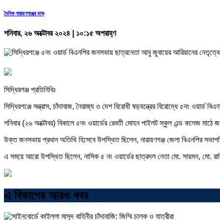
দৈনিক নারায়ণগঞ্জের ডাক
শনিবার, ২৬ অক্টোবর ২০২৪ | ১০:১৫ অপরাহ্ণ
সিদ্ধিরগঞ্জ প্রতিনিধিঃ
সিদ্ধিরগঞ্জে সন্ত্রাস, চাঁদাবাজ, নৈরাজ্য ও দেশ বিরোধী ষড়যন্ত্রের বিরোদ্ধে ৫নং ওয়ার
শনিবার (২৬ অক্টোবর) বিকালে ৫নং ওয়ার্ডের রেবতী মোহন পাইলট স্কুল এন্ড কলেজ মাঠে
উক্ত জনসভায় প্রধান অতিথি হিসেবে উপস্থিত ছিলেন, নারায়ণগঞ্জ জেলা বিএনপির সভাপতি 
এ সময়ে আরো উপস্থিত ছিলেন, নাসিক ৫ নং ওয়ার্ডের ছাত্রদল নেতা মো. সায়মন, মো. রাকিব
এ বিভাগের আরও খবর