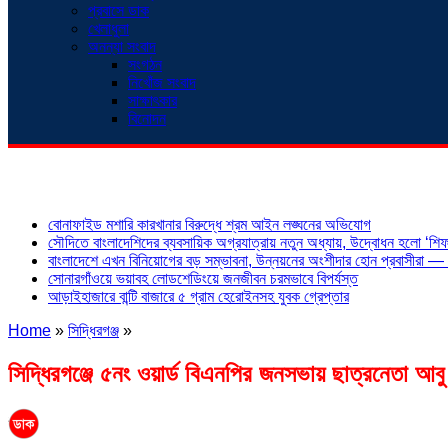
প্রবাসে ডাক
খেলাধুলা
অনন্যা সংবাদ
সংগঠন
নিখোঁজ সংবাদ
সাক্ষাৎকার
বিনোদন
শিরোনাম
বোনাফাইড মশারি কারখানার বিরুদ্ধে শ্রম আইন লঙ্ঘনের অভিযোগ
সৌদিতে বাংলাদেশিদের ব্যবসায়িক অগ্রযাত্রায় নতুন অধ্যায়, উদ্বোধন হলো ‘শিফা
বাংলাদেশে এখন বিনিয়োগের বড় সম্ভাবনা, উন্নয়নের অংশীদার হোন প্রবাসীরা — ম
সোনারগাঁওয়ে ভয়াবহ লোডশেডিংয়ে জনজীবন চরমভাবে বিপর্যস্ত
আড়াইহাজারে বান্টি বাজারে ৫ গ্রাম হেরোইনসহ যুবক গ্রেপ্তার
Home
»
সিদ্ধিরগঞ্জ
»
সিদ্ধিরগঞ্জে ৫নং ওয়ার্ড বিএনপির জনসভায় ছাত্রনেতা আবু 