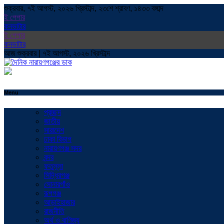
শুক্রবার, ৭ই আগস্ট, ২০২৬ খ্রিস্টাব্দ, ২৩শে শ্রাবণ, ১৪৩৩ বঙ্গাব্দ
ই পেপার
কনভাটার
ই পেপার
কনভাটার
আজ শুক্রবার | ৭ই আগস্ট, ২০২৬ খ্রিস্টাব্দ
Menu
প্রচ্ছদ
জাতীয়
সারাদেশ
ঢাকা বিভাগ
নারায়ণগঞ্জ সদর
বন্দর
ফতুল্লা
সিদ্ধিরগঞ্জ
সোনারগাঁও
রূপগঞ্জ
আড়াইহাজার
রাজনীতি
অর্থ ও বাণিজ্য