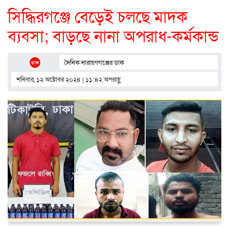
সিদ্ধিরগঞ্জে বেড়েই চলছে মাদক
ব্যবসা; বাড়ছে নানা অপরাধ-কর্মকান্ড
দৈনিক নারায়ণগঞ্জের ডাক
শনিবার, ১২ অক্টোবর ২০২৪ | ১১:৪২ অপরাহ্ণ