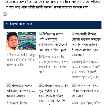
কেনাবেচা। অপরদিকে, মাদকের ভয়াবহতায় সামাজিক অবক্ষয় থেকে পরিত্রান
পাওয়ার জন্য যৌথ বাহিনী জরুরী হস্তক্ষেপ কামনা করেছেন সচেতন মহল।
এ বিভাগের আরও খবর
সাইনবোর্ডে কাইল্লা মাসুদ
সিদ্ধিরগঞ্জ থানার ওসি
বাহিনীর চাঁদাবাজি: জিম্মি
এমদাদুল যোগদানের পর
আওয়ামী লীগের দোসর
চালক ও যাত্রীরা
থেকেই ৩৪ ধারা বাণিজ্য
প্রতারক জগতের শিরমনি
তুঙ্গে
মনির এখনো বীরদর্পে
প্রকাশ্যে ঘুরে বেড়াচ্ছেন
সিদ্ধিরগঞ্জে বিশেষ
মাদক ব্যবসায়ীসহ বিভিন্ন