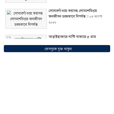
সোনারগাঁওয়ে ভয়াবহ লোডশেডিংয়ে
জনজীবন চরমভাবে বিপর্যস্ত
০৩ আগস্ট
২০২৬
আড়াইহাজারে বান্টি বাজারে ৫ গ্রাম
হেরোইনসহ যুবক গ্রেপ্তার
০৩ আগস্ট ২০২৬
ফেসবুকে যুক্ত থাকুন
আড়াইহাজারে জেলেদের জালে উঠে এলো
শর্টগান
০৩ আগস্ট ২০২৬
সোনারগাঁয়ে ৬৮ পিস ইয়াবাসহ নারী মাদক
ব্যবসায়ী গ্রেফতার
০৩ আগস্ট ২০২৬
সোনারগাঁয়ে পরিত্যক্ত উন্নয়ন প্রকল্প: