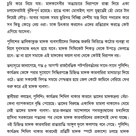
চুরি করে নিয়ে যায়। মাদকসেবীর অত্যাচারে নিরাপদে রাস্তা দিয়ে একা
চলাফেরাটাই ঝুঁকিপূর্ণ হয়েছে। হাতে থাকা মোবাইল, ব্যাগ মুহুর্তেই ছোঁ মেরে টান
দিয়েই দৌড়। আবার অনেক সময় ছুরিসহ বিভিন্ন দেশীয় অস্ত্র নিয়ে পথরোধ করে
সব কিছু কেড়ে নেয় ওরা। ডাক চিৎকার করলেও এদের প্রতিরোধ করতে কেউ
এগিয়ে আসেনা।
পুলিশের তালিকাভুক্ত মাদক ব্যবসায়ীদের বিরুদ্ধে জরুরি ভিত্তিতে কঠোর ব্যবস্থা না
নিলে যুবসমাজ ধ্বংস হয়ে যাবে। মাদক সিন্ডিকেট শিকড় থেকে উপড়ে ফেলতে
হবে। তা না হলে সমাজে এই মাদকের ভয়াল থাবা থেকে কেউই নিরাপদ নয়।
তথ্যসূত্রে জানাগেছে, গত ৫ আগস্ট রাজনৈতিক পটপরিবর্তনের সাথে-সাথে পুলিশিং
কার্যক্রম ভেঙ্গে পরার সুযোগে সিদ্ধিরগঞ্জে চিহ্নিত মাদক কারবারিরা মাথাচাড়া দিয়ে
ওঠে। তারা সকলেই বিগত সময়ে গেস্খপ্তার হয়ে জেল কেটে জামিনে বেরিয়ে ফের
শুরু করে এই মাদক ব্যবসা।
স্থানীয়রা বলছেন, পুলিশিং কার্যক্রম শিথিল থাকার কারনে তাদের মাদকদ্রব্য বেঁচা-
কেনা ব্যাপকভাবে বৃদ্ধি পেয়েছে। তাদের বিরুদ্ধে একাধিক মামলা থাকলেও থেমে
নেই তাদের মাদক ব্যবসা। ছাত্র-জনতার আন্দোলনে গনঅভ্যুত্থানের মধ্যদিয়ে
হাসিনা সরকারের পতনের পর থেকে মাদক কারবারিদের প্রকাশ্যেই দেখা যাচ্ছে।
ওই চিহ্নিত মাদক কারবারিরা রাতারাতি আঙ্গুল ফুলে কলাগাছ বনে গেছে। পুলিশিং
কার্যক্রম শিথিল থাকার কারনেই প্রতিটি মাদক স্পটে প্রকাশ্যে চলছে মাদক