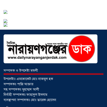
ঠিকাদারের গাফিলতি নাকি তদারকির অভাব
০২ আগস্ট ২০২৬
নারায়ণগঞ্জে জাতীয় যুব শক্তির নতুন কমিটি,
নেতৃত্বে বাঁধন-ইমন
০২ আগস্ট ২০২৬
আড়াইহাজারে বিএনপি-জামায়াতের মিছিলে
মুখোমুখি অবস্থান
০১ আগস্ট ২০২৬
সম্পাদক ও উপদেষ্টা মন্ডলী
সোনারগাঁয়ে দুটি হাসপাতালকে ভ্রাম্যমান
উপদেষ্টাঃ এডভোকেট মোঃ নাজমুল হক
আদালতের ৩ লাখ টাকা জরিমানা
০১
সম্পাদকঃ পাপ্পি আক্তার
আগস্ট ২০২৬
সহ সম্পাদকঃ মুহাম্মদ আলী
নির্বাহী সম্পাদকঃ ফাহাদুল ইসলাম
ব্যবস্থাপনা সম্পাদকঃ মোঃ তারেক হোসেন
একদলীয় শাসনের চেষ্টা করছে সরকার