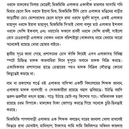
ওরফে মাদকের ডিলার মেহেদী, মিজমিজি এলাকার একাধীক মামলার আসামি গনি
মিয়ার ছেলে মিশু ওরফে ইয়াবা মিশু, মিজমিজি টিসি রোড এলাকার মতিনের বাড়ীর
ভাড়াটিয়া মোঃ মোশারফের ছেলে মাসুদ রানা ওরফে মুরগি মাসুদ, একই এলাকার
মাহাবুব ওরফে ইয়াবা মাহাবুব, মিজমিজি সিআই খোলা বালুর মাঠ এলাকার ইশবাল
ওরফে ফেন্সি ইকবাল, ৫নং ওয়ার্ডের ফজলে রাব্বী ওরফে ফেন্সি রাব্বী, সাইলো
রোড চেšরাবাড়ী এলাকার খোকন ওরফে বরিশাইল্লা খোকনসহ নামে বেনামে আরো
অনেকেই রয়েছে ধোরা ছোয়ার বাইরে।
স্থানীয় সূত্রে জানা গেছে, প্রশাসনের চোখ ফাঁকি দিয়েই এসব এলাকাসহ বিভিন্ন
স্পটে চিহ্নিত মাদক কারবারিরা দিনে দুপুরে অবাধে মাদক বিক্রি করছে।
একাধিকবার প্রশাসনের হাতে গ্রেপ্তারের পরও মাদক বিক্রির দৌরাত্ম কোনো
কিছুতেই কমছে না।
নাম না প্রকাশের শর্তে ওই এলাকার বাসিন্দা একটি বিদ্যালয়ের শিক্ষক জানান,
এলাকায় মাদক ব্যবসায়ী ও সেবনকারীরা রয়েছে বহাল তবিয়তে। উঠতি বয়সি
তরুণ-তরুণীরা ধ্বংস হচ্ছে। গড়ে উঠছে ছোট-বড় কিশোর গ্যাং। অভিভাবক মহল
রয়েছে চরম বিপাকে। মাদকের টাকা জোগাড় করতে গিয়ে অনেকে চুরি-ছিনতাই
করছে।
মিজমিজি পাগলাবাড়ী এলাকার এক শিক্ষক বলছেন, ঘরের জানালা খোলা রাখলেই
ভিতরে রাখা মোবাইল, মানিব্যাগ, টাকাসহ দামি দামি জিনিষপত্র অভিনব কায়দায়