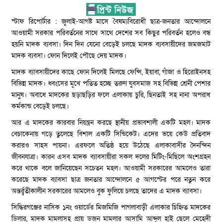
স্টাফ রিপোর্টার : জুলাই-আগষ্ট মাসে বৈষম্যবিরোধী ছাত্র-জনতার আন্দোলনে
আওয়ামী সরকার পরিবর্তনের সাথে সাথে দেশের সব কিছুর পরিবর্তন হলেও বন্ধ
হয়নি মাদক ব্যবসা। দিন দিন যেনো বেড়েই চলছে মাদক ব্যবসায়ীদের জমজমাট
মাদক ব্যবসা। ফোন দিলেই পৌছে দেয় মাদক।
মাদক ব্যাবসায়ীদের কাছে ফোন দিলেই মিলছে ফেন্সি, ইয়াবা, গাঁজা ও হিরোইনসহ
বিভিন্ন মাদক। ধ্বংসের মূখে পতিত হচ্ছে তরুণ যুবসমাজ সহ বিভিন্ন শ্রেনী পেশার
মানুষ। অবাধে মাদকের ছড়াছড়ির ফলে এলাকায় চুরি, ছিনতাই সহ নানা অপরাধ
কর্মকান্ড বেড়েই চলছে।
আর এ মাদকের কারবার নিয়ন্ত্রন করছে স্থানীয় প্রভাবশালী একটি মহল। মাদক
বেচাকেনায় গড়ে তুলেছে বিশাল একটি সিন্ডিকেট। এদের ভয়ে কেউ প্রতিবাদ
করারও সাহস পায়না। এরফলে অতিষ্ঠ হয়ে উঠেছে এলাকাবাসীর দৈনন্দিন
জীবনযাত্রা। কারন এসব মাদক ব্যাবসায়ীরা সকল দলের মিটিং-মিছিলে অংশগ্রহন
করে থাকে বলে জানিয়েছেন সচেতন মহল। আওয়ামী সরকারের আমলেও তারা
করেছে মাদক ব্যাবসা ছাত্র জনতার আন্দোলনে ৫ আগস্টের পরে নতুন করে
অন্তর্র্বতীকালীন সরকারের আমলেও বুক ফুলিয়ে চলছে তাদের এ মাদক ব্যাবসা।
সিদ্ধিরগঞ্জের নাসিক ১নং ওয়ার্ডের মিজমিজি পাগলাবাড়ী এলাকার চিহ্নিত মাদকের
ডিলার, মাদক মামলাসহ প্রায় ডজন মামলার আসামি আব্দুল হাই ছেলে মেহেদী