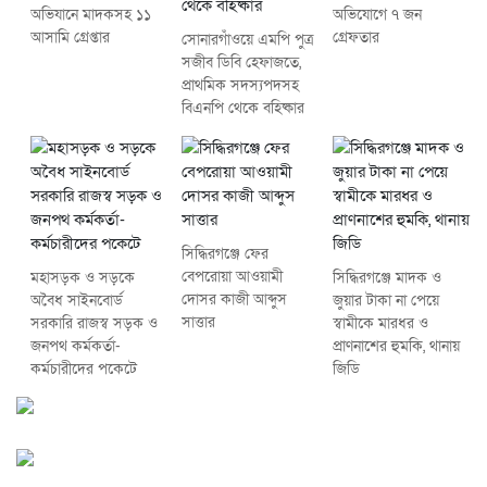
অভিযানে মাদকসহ ১১
অভিযোগে ৭ জন
আসামি গ্রেপ্তার
গ্রেফতার
সোনারগাঁওয়ে এমপি পুত্র
সজীব ডিবি হেফাজতে,
প্রাথমিক সদস্যপদসহ
বিএনপি থেকে বহিষ্কার
সিদ্ধিরগঞ্জে ফের
বেপরোয়া আওয়ামী
মহাসড়ক ও সড়কে
সিদ্ধিরগঞ্জে মাদক ও
দোসর কাজী আব্দুস
অবৈধ সাইনবোর্ড
জুয়ার টাকা না পেয়ে
সাত্তার
সরকারি রাজস্ব সড়ক ও
স্বামীকে মারধর ও
জনপথ কর্মকর্তা-
প্রাণনাশের হুমকি, থানায়
কর্মচারীদের পকেটে
জিডি