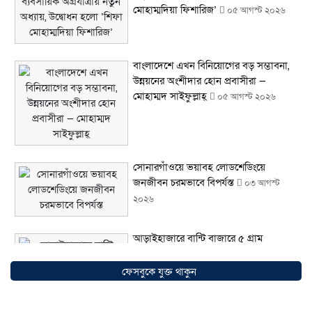
মোহাম্মদিয়া ফিশারিজ’
০৫ আগস্ট ২০২৬
বাংলাদেশে এখন বিনিয়োগের বড় সম্ভাবনা,
উন্নয়নের অংশীদার হোন প্রবাসীরা —
মোহাম্মদ সাইফুল্লাহ্
০৫ আগস্ট ২০২৬
সোনারগাঁওয়ে ভয়াবহ লোডশেডিংয়ে
জনজীবন চরমভাবে বিপর্যস্ত
০৩ আগস্ট
২০২৬
আড়াইহাজারে বান্টি বাজারে ৫ গ্রাম
হেরোইনসহ যুবক গ্রেপ্তার
০৩ আগস্ট ২০২৬
ফেসবুকে যুক্ত থাকুন
আড়াইহাজারে জেলেদের জালে উঠে এলো