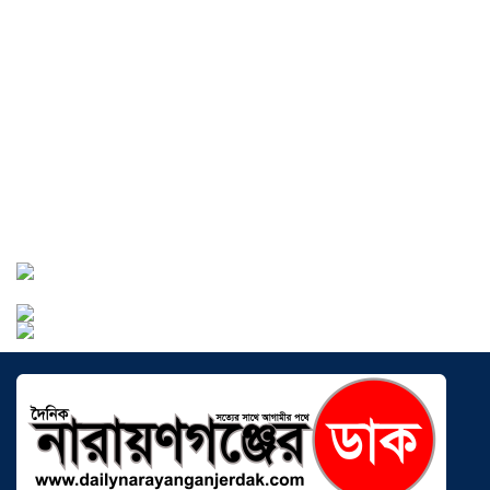
শর্টগান
০৩ আগস্ট ২০২৬
সোনারগাঁয়ে ৬৮ পিস ইয়াবাসহ নারী মাদক
ব্যবসায়ী গ্রেফতার
০৩ আগস্ট ২০২৬
সোনারগাঁয়ে পরিত্যক্ত উন্নয়ন প্রকল্প:
ঠিকাদারের গাফিলতি নাকি তদারকির অভাব
০২ আগস্ট ২০২৬
নারায়ণগঞ্জে জাতীয় যুব শক্তির নতুন কমিটি,
নেতৃত্বে বাঁধন-ইমন
০২ আগস্ট ২০২৬
আড়াইহাজারে বিএনপি-জামায়াতের মিছিলে
মুখোমুখি অবস্থান
০১ আগস্ট ২০২৬