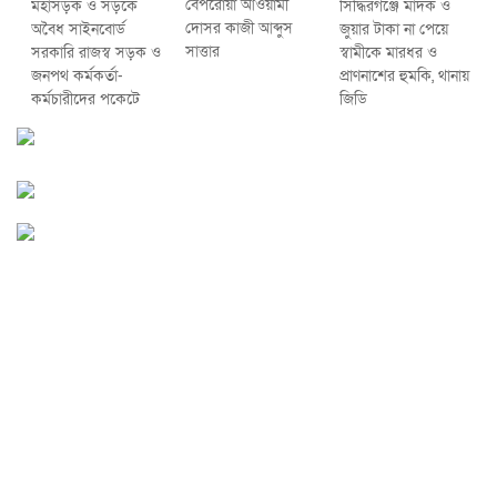
বেপরোয়া আওয়ামী
মহাসড়ক ও সড়কে
সিদ্ধিরগঞ্জে মাদক ও
দোসর কাজী আব্দুস
অবৈধ সাইনবোর্ড
জুয়ার টাকা না পেয়ে
সাত্তার
সরকারি রাজস্ব সড়ক ও
স্বামীকে মারধর ও
জনপথ কর্মকর্তা-
প্রাণনাশের হুমকি, থানায়
কর্মচারীদের পকেটে
জিডি