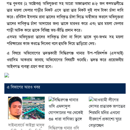
গত বুধবার (২ অক্টোবর) অভিযুক্তরা সহ আরো অজ্ঞাতনামা ৪/৫ জন কদমতলীতে
তার ময়লা ফেলার গাড়ীর নিকট এসে তারা তার নিকট দুই লাখ টাকা চাঁদা দাবি
করে। রবিউল ইসলাম রানা তাদের দাবিকৃত চাঁদা দিতে অস্বীকার করলে অভিযুক্তরা
তাদের দাবিকৃত চাঁদা আদায়ের জন্য তাকে মারধর করে এবং তার ময়লা ফেলার
গাড়ী আটক করে তাকে বিভিন্ন ভয়-ভীতি প্রদান করে।
এসময় অভিযুক্তরা তাদের দাবিকৃত চাঁদা না দিলে তাকে খুন-জখম সহ ময়লা
পরিষ্কারের কাজ করতে দিবেনা বলে হুমকি দিয়ে তাড়িয়ো দেয়।
এ বিষয়ে অভিযোগের তদন্তকারী সিদ্ধিরগঞ্জ থানার উপ-পরিদর্শক (এসআই)
ওয়াসিম আকরাম জানায়, অভিযোগের বিষয়টি শুনেছি। তদন্ত করে প্রয়োজনীয়
আইনগত ব্যবস্থা গ্রহণ করা হবে।
এ বিভাগের আরও খবর
সাইনবোর্ডে কাইল্লা মাসুদ
সিদ্ধিরগঞ্জ থানার ওসি