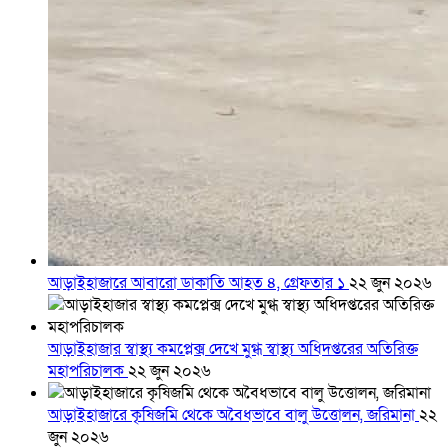
আড়াইহাজারে আবারো ডাকাতি আহত ৪, গ্রেফতার ১
২২ জুন ২০২৬
আড়াইহাজার স্বাস্থ্য কমপ্লেক্স দেখে মুগ্ধ স্বাস্থ্য অধিদপ্তরের অতিরিক্ত
মহাপরিচালক
২২ জুন ২০২৬
আড়াইহাজারে কৃষিজমি থেকে অবৈধভাবে বালু উত্তোলন, জরিমানা
২২
জুন ২০২৬