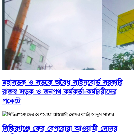
মহাসড়ক ও সড়কে অবৈধ সাইনবোর্ড সরকারি
রাজস্ব সড়ক ও জনপথ কর্মকর্তা-কর্মচারীদের
পকেটে
সিদ্ধিরগঞ্জে ফের বেপরোয়া আওয়ামী দোসর