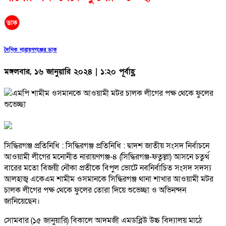
দৈনিক নারায়ণগঞ্জের ডাক
মঙ্গলবার, ১৬ জানুয়ারি ২০২৪ | ১:২০ পূর্বাহ্ণ
সিদ্ধিরগঞ্জ প্রতিনিধি : সিদ্ধিরগঞ্জ প্রতিনিধি : দ্বাদশ জাতীয় সংসদ নির্বাচনে
আওয়ামী লীগের মনোনীত নারায়ণগঞ্জ-৪ (সিদ্ধিরগঞ্জ-ফতুল্লা) আসনে চতুর্থ
বারের মতো বিজয়ী নৌকা প্রতীকে বিপুল ভোটে নবনির্বাচিত সংসদ সদস্য
আলহাজ্ব একেএম শামীম ওসমানকে সিদ্ধিরগঞ্জ থানা শাখার আওয়ামী মটর
চালক লীগের পক্ষ থেকে ফুলের তোরা দিয়ে শুভেচ্ছা ও অভিনন্দন
জানিয়েছেন।
সোমবার (১৫ জানুয়ারি) বিকালে আদমজী এমডব্লিউ উচ্চ বিদ্যালয় মাঠে