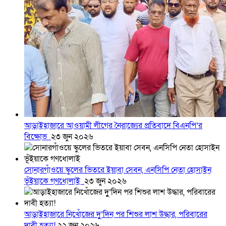
আড়াইহাজারে আওয়ামী লীগের নৈরাজ্যের প্রতিবাদে বিএনপি’র
বিক্ষোভ
২৩ জুন ২০২৬
সোনারগাঁওয়ে স্কুলের ভিতরে ইয়াবা সেবন, এনসিপি নেতা হোসাইন
ভূঁইয়াকে গণধোলাই
২৩ জুন ২০২৬
আড়াইহাজারে নিখোঁজের দুু’দিন পর শিশুর লাশ উদ্ধার, পরিবারের
দাবী হত্যা!
২২ জুন ২০২৬