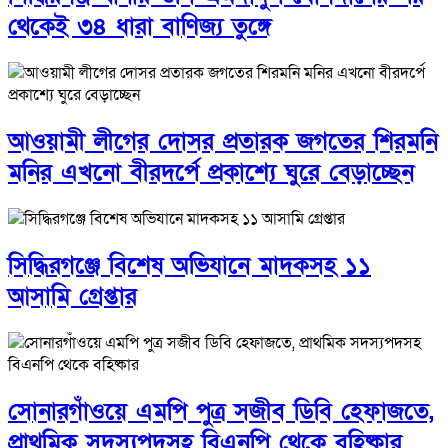
থেকেই ৩৪ ধারা বাণিজ্য তুঙ্গে
আওয়ামী লীগের দোসর প্রতারক জগতের শিরমনি
মনির এখনো বীরদর্পে প্রকাশ্যে ঘুরে বেড়াচ্ছেন
সিদ্ধিরগঞ্জে বিশেষ অভিযানে মাদকসহ ১১
আসামি গ্রেপ্তার
সোনারগাঁওয়ে এমপি পুত্র সজীব ডিবি হেফাজতে,
প্রাথমিক সদস্যপদসহ বিএনপি থেকে বহিষ্কার