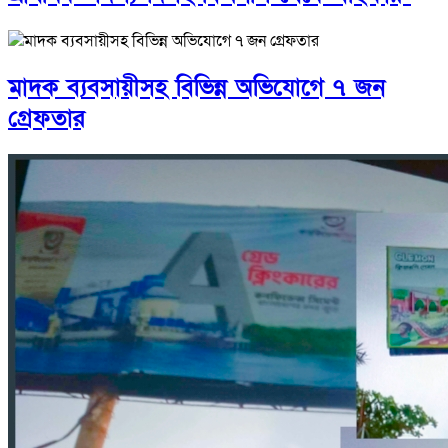
মাদক ব্যবসায়ীসহ বিভিন্ন অভিযোগে ৭ জন
গ্রেফতার