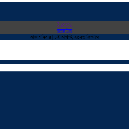
ই পেপার
কনভাটার
আজ শনিবার | ৮ই আগস্ট, ২০২৬ খ্রিস্টাব্দ