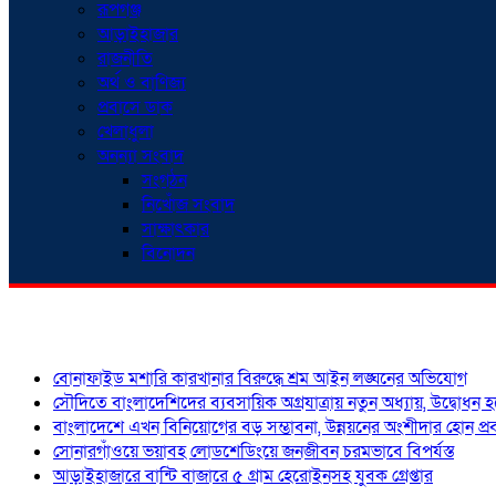
রূপগঞ্জ
আড়াইহাজার
রাজনীতি
অর্থ ও বাণিজ্য
প্রবাসে ডাক
খেলাধুলা
অনন্যা সংবাদ
সংগঠন
নিখোঁজ সংবাদ
সাক্ষাৎকার
বিনোদন
শিরোনাম
বোনাফাইড মশারি কারখানার বিরুদ্ধে শ্রম আইন লঙ্ঘনের অভিযোগ
সৌদিতে বাংলাদেশিদের ব্যবসায়িক অগ্রযাত্রায় নতুন অধ্যায়, উদ্বোধন 
বাংলাদেশে এখন বিনিয়োগের বড় সম্ভাবনা, উন্নয়নের অংশীদার হোন প্রবা
সোনারগাঁওয়ে ভয়াবহ লোডশেডিংয়ে জনজীবন চরমভাবে বিপর্যস্ত
আড়াইহাজারে বান্টি বাজারে ৫ গ্রাম হেরোইনসহ যুবক গ্রেপ্তার