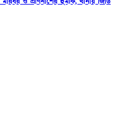
ে মারধর ও প্রাণনাশের হুমকি, থানায় জিডি