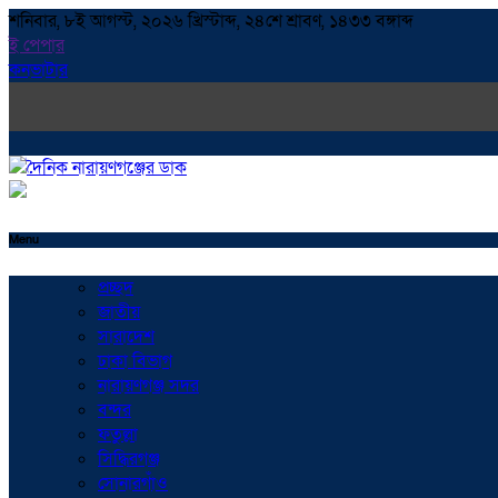
শনিবার, ৮ই আগস্ট, ২০২৬ খ্রিস্টাব্দ, ২৪শে শ্রাবণ, ১৪৩৩ বঙ্গাব্দ
ই পেপার
কনভাটার
Menu
প্রচ্ছদ
জাতীয়
সারাদেশ
ঢাকা বিভাগ
নারায়ণগঞ্জ সদর
বন্দর
ফতুল্লা
সিদ্ধিরগঞ্জ
সোনারগাঁও