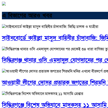
এ বিভাগের আরও খবর
সাইনবোর্ডে কাইল্লা মাসুদ বাহিনীর চাঁদাবাজি: জিম্
সিদ্ধিরগঞ্জ থানার ওসি এমদাদুল যোগদানের পর থে
আওয়ামী লীগের দোসর প্রতারক জগতের শিরমনি মনি
সিদ্ধিরগঞ্জে বিশেষ অভিযানে মাদকসহ ১১ আসামি গ্