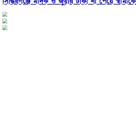
সিদ্ধিরগঞ্জে মাদক ও জুয়ার টাকা না পেয়ে স্বামীক