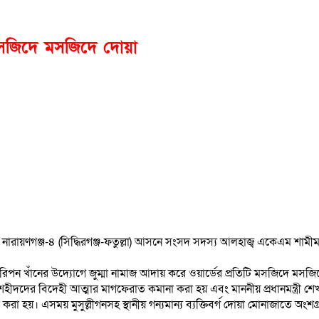
্য মসজিদে মসজিদে দোয়া
 ও নারায়ণগঞ্জ-৪ (সিদ্ধিরগঞ্জ-ফতুল্লা) আসনে সংসদ সদস্য আলহাজ্ব একেএম শামীম 
মান রিপন খঁানের উদ্যোগে জুম্মা নামাজ আদায় করে ওয়ার্ডের প্রতিটি মসজিদে মসজি
হীদদের বিদেহী আত্মার মাগফেরাত কমানা করা হয় এবং মাননীয় প্রধানমন্ত্রী
 করা হয়। এসময় মুসুল্লীগনসহ স্থানীয় গন্যমান্য ব্যক্তিবর্গ দোয়া মোনাজাতে অংশ