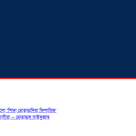
হলো ‘শিফা মোহাম্মদিয়া ফিশারিজ’
সীরা — মোহাম্মদ সাইফুল্লাহ্