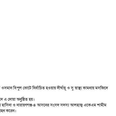
ওসমান বিপুল ভোটে নির্বাচিত হওয়ায় দীর্ঘায়ূ ও সু স্বাস্থ্য কামনায় মসজিদে
দে এ দোয়া অনুষ্ঠিত হয়।
 শেখ হাসিনা ও নারায়ণগঞ্জ-৪ আসনের সংসদ সদস্য আলহাজ্ব একেএম শামীম
গ্রহন করেন।