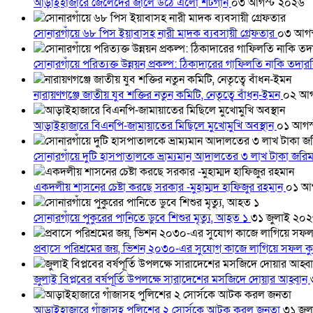
আড়াইহাজারে জেলেদের জালে উঠে এলো শর্টগান
০৩ আগস্ট ২০২৬
সোনারগাঁয়ে ৬৮ পিস ইয়াবাসহ নারী মাদক ব্যবসায়ী গ্রেফতার
০৩ আগস
সোনারগাঁয়ে পরিত্যক্ত উন্নয়ন প্রকল্প: ঠিকাদারের গাফিলতি নাকি তদ
নারায়ণগঞ্জে জাতীয় যুব শক্তির নতুন কমিটি, নেতৃত্বে বাঁধন-ইমন
০২ আগ
আড়াইহাজারে বিএনপি-জামায়াতের মিছিলে মুখোমুখি অবস্থান
০১ আগস
সোনারগাঁয়ে দুটি হাসপাতালকে ভ্রাম্যমান আদালতের ৩ লাখ টাকা জরি
একদলীয় শাসনের চেষ্টা করছে সরকার -মুহাম্মদ হাফিজুর রহমান
০১ আ
সোনারগাঁয়ে পুকুরের পানিতে ডুবে শিশুর মৃত্যু, আহত ১
৩১ জুলাই ২০
প্রবাসে পরিশ্রমের জয়, ভিশন ২০৩০-এর সুযোগ কাজে লাগিয়ে সফল কু
জুলাই বিপ্লবের বর্ষপূর্তি উপলক্ষে সারাদেশের মসজিদে দোয়ার আহ্বান
আড়াইহাজারে গাঁজাসহ পুলিশের ২ সোর্সকে আটক করল জনতা
৩১ জু