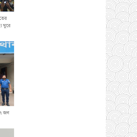
তের
ে ঘুরে
সোনারগাঁয়ে ৬৮ পিস
ইয়াবাসহ নারী মাদক
ব্যবসায়ী গ্রেফতার
০৩
আগস্ট ২০২৬
সোনারগাঁয়ে পরিত্যক্ত
উন্নয়ন প্রকল্প: ঠিকাদারের
গাফিলতি নাকি তদারকির
অভাব
০২ আগস্ট
২০২৬
 ৭ জন
নারায়ণগঞ্জে জাতীয় যুব
শক্তির নতুন কমিটি, নেতৃত্বে
বাঁধন-ইমন
০২ আগস্ট
২০২৬