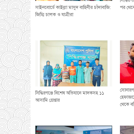
সিদ্ধির
সাইনবোর্ডে কাইল্লা মাসুদ বাহিনীর চাঁদাবাজি:
পর থেকে
জিম্মি চালক ও যাত্রীরা
সোনারগা
সিদ্ধিরগঞ্জে বিশেষ অভিযানে মাদকসহ ১১
হেফাজত
আসামি গ্রেপ্তার
থেকে বহ