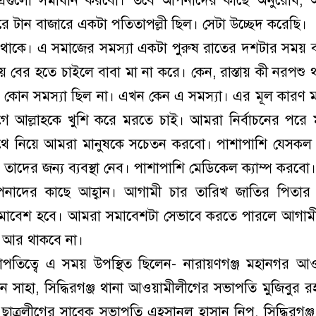
। এগুলো সমাধান করবো। তবে আপনাদের কাছে অনুরোধ, 
 টান বাজারে একটা পতিতাপল্লী ছিল। সেটা উচ্ছেদ করেছি।
ল থাকে। এ সমাজের সমস্যা একটা পুরুষ রাতের দশটার সময় 
েয়ে বের হতে চাইলে বাবা মা না করে। কেন, রাস্তায় কী নরপশু 
কোন সমস্যা ছিল না। এখন কেন এ সমস্যা। এর মূল কারণ 
র আগে আল্লাহকে খুশি করে মরতে চাই। আমরা নির্বাচনের পরে
 সাথে নিয়ে আমরা মানুষকে সচেতন করবো। পাশাপাশি যেসকল
 তাদের জন্য ব্যবস্থা নেব। পাশাপাশি মেডিকেল ক্যাম্প করবো।
নাদের কাছে আহ্বান। আগামী চার তারিখ জাতির পিতার ক
 সমাবেশ হবে। আমরা সমাবেশটা সেভাবে করতে পারলে আগা
া আর থাকবে না।
তিত্বে এ সময় উপস্থিত ছিলেন- নারায়ণগঞ্জ মহানগর আ
সাহা, সিদ্ধিরগঞ্জ থানা আওয়ামীলীগের সভাপতি মুজিবুর র
াত্রলীগের সাবেক সভাপতি এহসানুল হাসান নিপু, সিদ্ধিরগঞ্জ