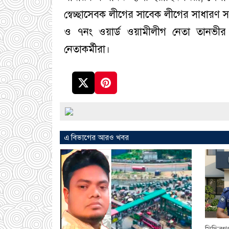
স্বেচ্ছাসেবক লীগের সাবেক লীগের সাধারণ
ও ৭নং ওয়ার্ড ওয়ামীলীগ নেতা তানভীর 
নেতাকর্মীরা।
এ বিভাগের আরও খবর