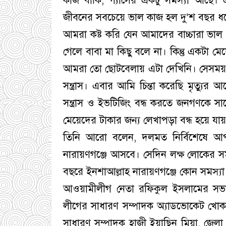
কাজ বাকি, গ্যাসের একটু সমস্যা আছে
জীবনের সবচেয়ে ভাল কাজ হল দু’শ বছর ধরে
আমরা কষ্ট করি যেন আমাদের বাচ্চারা ভা
গেলে বাবা মা কিছু বলে না। কিন্তু একটা ম
আমরা তো ছোটবেলায় এটা দেখিনি। সেসময় 
সন্ত্রাস। এবার আমি চিন্তা করেছি মৃত্যু
সন্ত্রাস ও ইভটিজিং বন্ধ করতে জনগণকে
মেয়েদের টাকার জন্য লেখাপড়া বন্ধ হয়ে যায়
তিনি আরো বলেন, দলমত নির্বিশেষে আপ
নারায়ণগঞ্জে আসবে। সেদিন লক্ষ লোকের
বছরে ইনশাআল্লাহ নারায়ণগঞ্জে কোন সমস্য
আওয়ামীলীগ নেতা রফিকুল ইসলামের সভাপ
লীগের সাধারণ সম্পাদক অ্যাডভোকেট খোকন 
সাধারণ সম্পাদক হাজী ইয়াছিন মিয়া, জেলা ছ