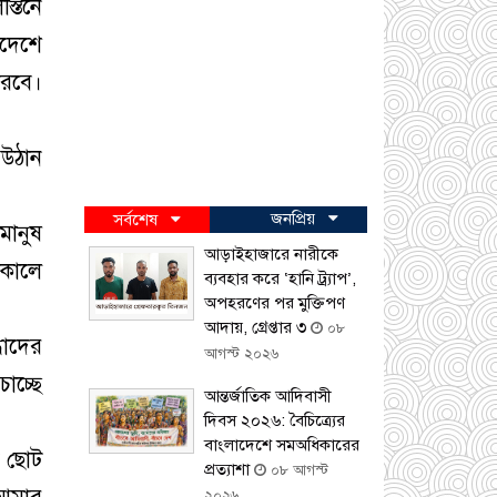
্তিনে
াদেশে
ারবে।
 উঠান
জনপ্রিয়
সর্বশেষ
মানুষ
আড়াইহাজারে নারীকে
সকালে
ব্যবহার করে ‘হানি ট্র্যাপ’,
অপহরণের পর মুক্তিপণ
আদায়, গ্রেপ্তার ৩
০৮
ধাদের
আগস্ট ২০২৬
াচ্ছে
আন্তর্জাতিক আদিবাসী
দিবস ২০২৬: বৈচিত্র্যের
বাংলাদেশে সমঅধিকারের
ট ছোট
প্রত্যাশা
০৮ আগস্ট
২০২৬