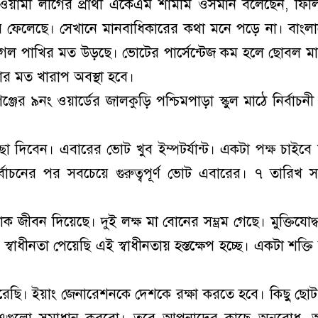
ামী লীগের প্রার্থী একেএম শামীম ওসমান বলেছেন, ফিলিস
ফেলেছে। সেখানে মানবাধিকারের কথা মনে পড়ে না। বাংল
ঈগল পাখির মত উড়ছে। ভোটের পার্সেন্টেজ কম হলে ছোবল ম
ার মত খারাপ অবস্থা হবে।
ঞ্জের ৯নং ওয়ার্ডের জালকুড়ি পশ্চিমপাড়া স্কুল মাঠে নির্বাচনী
দিবেন। এবারের ভোট খুব ইম্পটর্যান্ট। একটা পক্ষ চাইবে 
াচনের পর সবচেয়ে গুরুত্বপূর্ণ ভোট এবারের। ৭ তারিখ 
 জীবন দিয়েছে। দুই লক্ষ মা বোনের সম্ভ্রম গেছে। মুক্তিযোদ্
াধীনতা পেয়েছি এই স্বাধীনতায় হস্তক্ষেপ হচ্ছে। একটা শক্তি চ
করেছি। ইয়াং জেনারেশনকে দেশকে রক্ষা করতে হবে। কিছু ছো