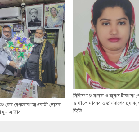
সিদ্ধিরগঞ্জে মাদক ও জুয়ার টাকা না 
স্বামীকে মারধর ও প্রাণনাশের হুমকি,
রগঞ্জে ফের বেপরোয়া আওয়ামী দোসর
জিডি
্দুস সাত্তার