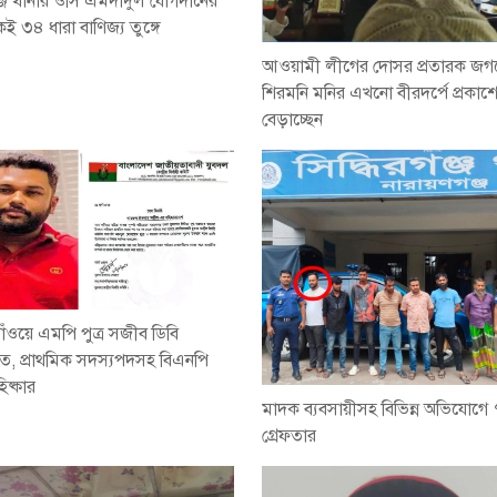
গঞ্জ থানার ওসি এমদাদুল যোগদানের
ই ৩৪ ধারা বাণিজ্য তুঙ্গে
আওয়ামী লীগের দোসর প্রতারক জগ
শিরমনি মনির এখনো বীরদর্পে প্রকাশ্য
বেড়াচ্ছেন
ঁওয়ে এমপি পুত্র সজীব ডিবি
ে, প্রাথমিক সদস্যপদসহ বিএনপি
িষ্কার
মাদক ব্যবসায়ীসহ বিভিন্ন অভিযোগে
গ্রেফতার