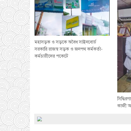
মহাসড়ক ও সড়কে অবৈধ সাইনবোর্ড
সরকারি রাজস্ব সড়ক ও জনপথ কর্মকর্তা-
কর্মচারীদের পকেটে
সিদ্ধি
কাজী আব