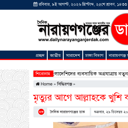
রবিবার, ৯ই আগস্ট, ২০২৬ খ্রিস্টাব্দ, ২৫শে শ্রাবণ, ১৪৩৩ বঙ
প্রচ্ছদ
জাতীয়
সারাদেশ
ঢাকা বিভাগ
নারায়ণগঞ্জ
অনন্যা সংবাদ
সৌদিতে বাংলাদেশিদের ব্যবসায়িক অগ্রযাত্রায় নতুন অধ্যায়, উদ্
শিরোনাম
Home
»
সিদ্ধিরগঞ্জ
»
মৃত্যুর আগে আল্লাহকে খুশ
দৈনিক নারায়ণগঞ্জের ডাক
শুক্রবার, ২৯ ডিসেম্বর ২০