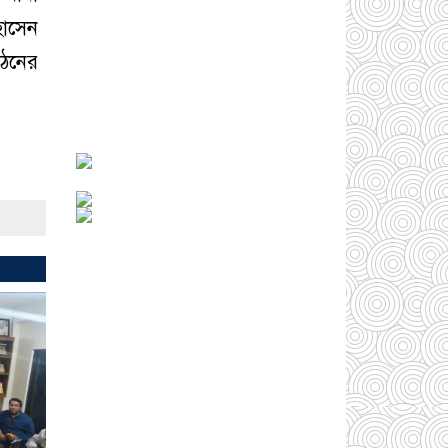
হোসেন
সোনারগাঁওয়ে ভয়াবহ
লোডশেডিংয়ে জনজীবন
গঠনের
চরমভাবে বিপর্যস্ত
০৩
আগস্ট ২০২৬
আড়াইহাজারে বান্টি
বাজারে ৫ গ্রাম
হেরোইনসহ যুবক গ্রেপ্তার
০৩ আগস্ট ২০২৬
আড়াইহাজারে জেলেদের
জালে উঠে এলো শর্টগান
০৩ আগস্ট ২০২৬