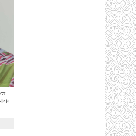
আড়াইহাজারে বিএনপি-
জামায়াতের মিছিলে
মুখোমুখি অবস্থান
০১
আগস্ট ২০২৬
সোনারগাঁয়ে দুটি
হাসপাতালকে ভ্রাম্যমান
আদালতের ৩ লাখ টাকা
জরিমানা
০১ আগস্ট
২০২৬
একদলীয় শাসনের চেষ্টা
করছে সরকার -মুহাম্মদ
পেয়ে
হাফিজুর রহমান
০১
 থানায়
আগস্ট ২০২৬
সোনারগাঁয়ে পুকুরের
পানিতে ডুবে শিশুর মৃত্যু,
আহত ১
৩১ জুলাই