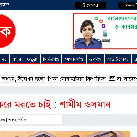
্গাব্দ
ই পেপার
কনভা
 সদর
বন্দর
ফতুল্লা
সিদ্ধিরগঞ্জ
সোনারগাঁও
রূপগঞ্জ
আড়াইহাজার
র
বোধন হলো ‘শিফা মোহাম্মদিয়া ফিশারিজ’
বাংলাদেশে এখন বিনিয়োগ
ি করে মরতে চাই : শামীম ওসমান
২৩ | ৩:৫২ পূর্বাহ্ণ