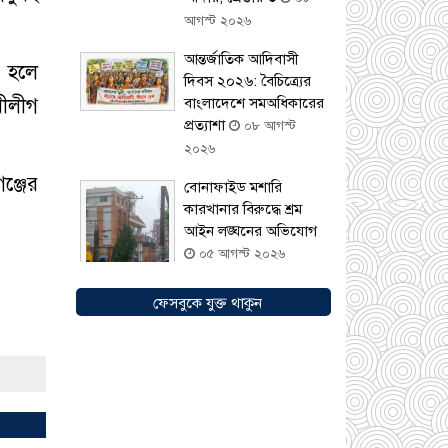
আগস্ট ২০২৬
আন্তর্জাতিক আদিবাসী
ে হলে
দিবস ২০২৬: বৈচিত্র্যের
ীলীগ
বাংলাদেশে সমঅধিকারের
প্রত্যাশা
০৮ আগস্ট
২০২৬
ঞ্জের
বোনাফাইড মশারি
কারখানার বিরুদ্ধে শ্রম
আইন লঙ্ঘনের অভিযোগ
০৫ আগস্ট ২০২৬
ফেসবুকে যুক্ত থাকুন
সৌদিতে বাংলাদেশিদের
ব্যবসায়িক অগ্রযাত্রায় নতুন
অধ্যায়, উদ্বোধন হলো
‘শিফা মোহাম্মদিয়া
ফিশারিজ’
০৫ আগস্ট
২০২৬