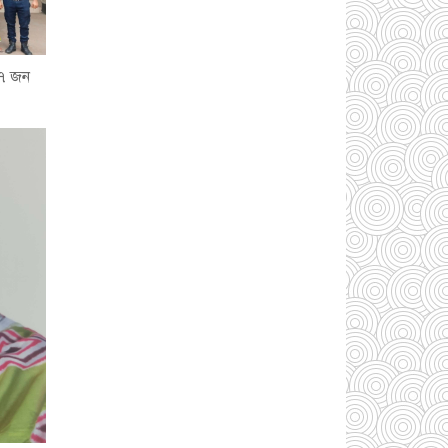
আড়াইহাজারে জেলেদের
 ৭ জন
জালে উঠে এলো শর্টগান
০৩ আগস্ট ২০২৬
সোনারগাঁয়ে ৬৮ পিস
ইয়াবাসহ নারী মাদক
ব্যবসায়ী গ্রেফতার
০৩
আগস্ট ২০২৬
সোনারগাঁয়ে পরিত্যক্ত
উন্নয়ন প্রকল্প: ঠিকাদারের
গাফিলতি নাকি তদারকির