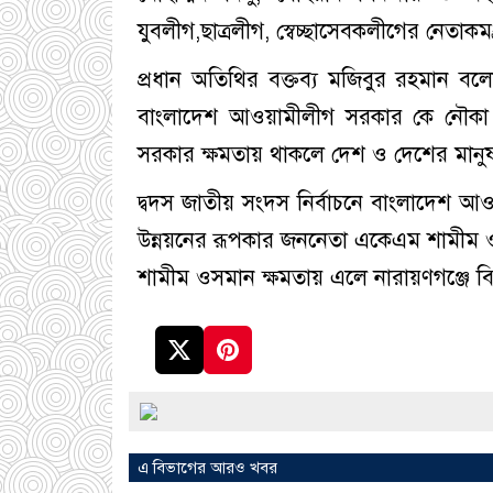
যুবলীগ,ছাত্রলীগ, স্বেচ্ছাসেবকলীগের নেতাকম
প্রধান অতিথির বক্তব্য মজিবুর রহমান বল
বাংলাদেশ আওয়ামীলীগ সরকার কে নৌকা 
সরকার ক্ষমতায় থাকলে দেশ ও দেশের মান
দ্বদস জাতীয় সংদস নির্বাচনে বাংলাদেশ আও
উন্নয়নের রূপকার জননেতা একেএম শামীম ও
শামীম ওসমান ক্ষমতায় এলে নারায়ণগঞ্জে বি
এ বিভাগের আরও খবর