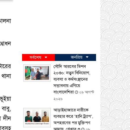
চালনা
্বোধন
জনপ্রিয়
সর্বশেষ
টারের
সৌদি আরবের ভিশন
২০৩০: নতুন বিনিয়োগ,
 থানা
ব্যবসা ও কর্মসংস্থানের
সম্ভাবনায় এগিয়ে
বাংলাদেশিরা
০৯ আগস্ট
ভূইয়া
২০২৬
বাবু,
আড়াইহাজারে নারীকে
ব্যবহার করে ‘হানি ট্র্যাপ’,
া দীন
অপহরণের পর মুক্তিপণ
বুসহ
আদায়, গ্রেপ্তার ৩
০৮