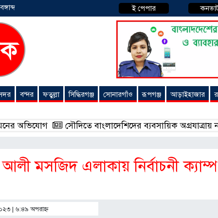
্গাব্দ
ই পেপার
কনভা
 সদর
বন্দর
ফতুল্লা
সিদ্ধিরগঞ্জ
সোনারগাঁও
রূপগঞ্জ
আড়াইহাজার
র
োগ
সৌদিতে বাংলাদেশিদের ব্যবসায়িক অগ্রযাত্রায় নতুন অধ্যায়,
ত আলী মসজিদ এলাকায় নির্বাচনী ক্যাম্প
২০২৩ | ৬:৪৯ অপরাহ্ণ