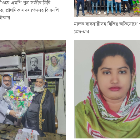
ঁওয়ে এমপি পুত্র সজীব ডিবি
ে, প্রাথমিক সদস্যপদসহ বিএনপি
িষ্কার
মাদক ব্যবসায়ীসহ বিভিন্ন অভিযোগে
গ্রেফতার