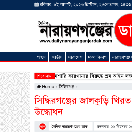
রবিবার, ৯ই আগস্ট, ২০২৬ খ্রিস্টাব্দ, ২৫শে শ্রাবণ, ১৪৩৩ বঙ
প্রচ্ছদ
জাতীয়
সারাদেশ
ঢাকা বিভাগ
নারায়ণগঞ্জ
অনন্যা সংবাদ
বোনাফাইড মশারি কারখানার বিরুদ্ধে শ্রম আইন লঙ্ঘনের অভিয
শিরোনাম
Home
»
সিদ্ধিরগঞ্জ
»
সিদ্ধিরগঞ্জের জালকুড়ি খির
উদ্ধোধন
দৈনিক নারায়ণগঞ্জের ডাক
মঙ্গলবার, ২৬ ডিসেম্বর 