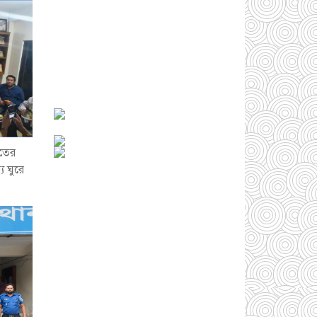
বাংলাদেশে এখন
বিনিয়োগের বড় সম্ভাবনা,
উন্নয়নের অংশীদার হোন
প্রবাসীরা — মোহাম্মদ
সাইফুল্লাহ্
০৫ আগস্ট
২০২৬
সোনারগাঁওয়ে ভয়াবহ
লোডশেডিংয়ে জনজীবন
তের
চরমভাবে বিপর্যস্ত
০৩
ে ঘুরে
আগস্ট ২০২৬
আড়াইহাজারে বান্টি
বাজারে ৫ গ্রাম
হেরোইনসহ যুবক গ্রেপ্তার
০৩ আগস্ট ২০২৬