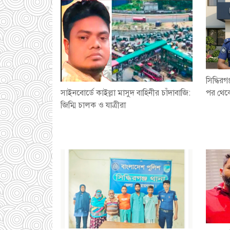
সিদ্ধির
সাইনবোর্ডে কাইল্লা মাসুদ বাহিনীর চাঁদাবাজি:
পর থেকে
জিম্মি চালক ও যাত্রীরা