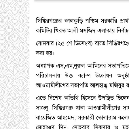
সিদ্ধিরগঞ্জের জালকুড়ি পশ্চিম সরকারি প্র
কমিটির খিরত আলী মসজিদ এলাকায় নির্বাচনী
সোমবার (২৫ শে ডিসেম্বর) রাতে সিদ্ধিরগঞ্জে
করা হয়।
অধ্যাপক এস,এম,নুরুল আমিনের সভাপতিত্বে
পরিচালনায় উক্ত ক্যাম্প উদ্ধোধন অনুষ্
আওয়ামীলীগের সভাপতি আলহাজ্ব মজিবুর 
এতে বিশেষ অতিথি হিসেবে উপস্থিত ছিলে
সাজনু, সিদ্ধিরগঞ্জ থানা আওয়ামীলীগের সাং
বায়েজিত আহমেদ, সরকারী তোলারাম কলেজ
মোহাম্মদ দিনু, সোহরাব সিকদার ও মহ