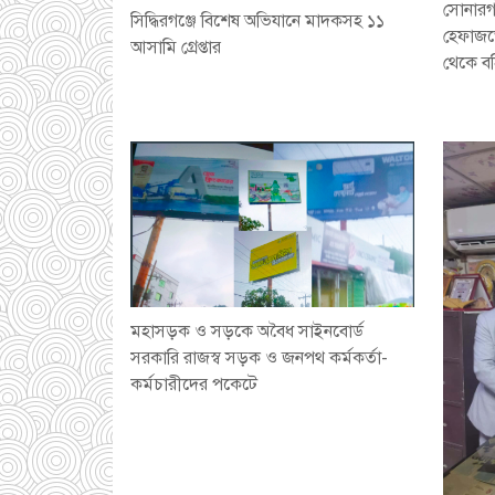
সোনারগা
সিদ্ধিরগঞ্জে বিশেষ অভিযানে মাদকসহ ১১
হেফাজত
আসামি গ্রেপ্তার
থেকে বহ
মহাসড়ক ও সড়কে অবৈধ সাইনবোর্ড
সরকারি রাজস্ব সড়ক ও জনপথ কর্মকর্তা-
কর্মচারীদের পকেটে