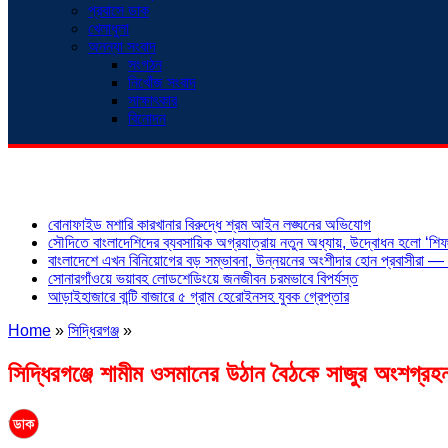
প্রবাসে ডাক
খেলাধুলা
অনন্যা সংবাদ
সংগঠন
নিখোঁজ সংবাদ
সাক্ষাৎকার
বিনোদন
শিরোনাম
বোনাফাইড মশারি কারখানার বিরুদ্ধে শ্রম আইন লঙ্ঘনের অভিযোগ
সৌদিতে বাংলাদেশিদের ব্যবসায়িক অগ্রযাত্রায় নতুন অধ্যায়, উদ্বোধন হলো ‘শিফা
বাংলাদেশে এখন বিনিয়োগের বড় সম্ভাবনা, উন্নয়নের অংশীদার হোন প্রবাসীরা — ম
সোনারগাঁওয়ে ভয়াবহ লোডশেডিংয়ে জনজীবন চরমভাবে বিপর্যস্ত
আড়াইহাজারে বান্টি বাজারে ৫ গ্রাম হেরোইনসহ যুবক গ্রেপ্তার
Home
»
সিদ্ধিরগঞ্জ
»
সিদ্ধিরগঞ্জে শামীম ওসমানের উঠান বৈঠকে সাজুর অংশগ্রহ