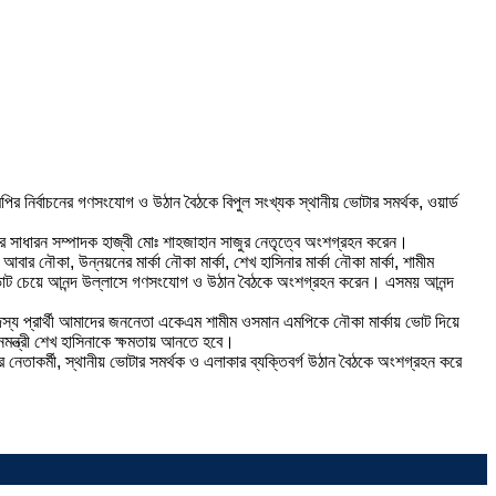
ির নির্বাচনের গণসংযোগ ও উঠান বৈঠকে বিপুল সংখ্যক স্থানীয় ভোটার সমর্থক, ওয়ার্ড
ির সাধারন সম্পাদক হাজ্বী মোঃ শাহজাহান সাজুর নেতৃত্বে অংশগ্রহন করেন।
নৌকা, উন্নয়নের মার্কা নৌকা মার্কা, শেখ হাসিনার মার্কা নৌকা মার্কা, শামীম
র্কায় ভোট চেয়ে আনন্দ উল্লাসে গণসংযোগ ও উঠান বৈঠকে অংশগ্রহন করেন। এসময় আনন্দ
দস্য প্রার্থী আমাদের জননেতা একেএম শামীম ওসমান এমপিকে নৌকা মার্কায় ভোট দিয়ে
নমন্ত্রী শেখ হাসিনাকে ক্ষমতায় আনতে হবে।
য়ের নেতাকর্মী, স্থানীয় ভোটার সমর্থক ও এলাকার ব্যক্তিবর্গ উঠান বৈঠকে অংশগ্রহন করে