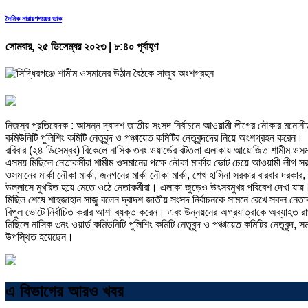
দৈনিক নারায়ণগঞ্জের ডাক
সোমবার, ২৫ ডিসেম্বর ২০২৩ | ৮:৪০ পূর্বাহ্ণ
নিজস্ব প্রতিবেদক : আসন্ন দ্বাদশ জাতীয় সংসদ নির্বাচনে আওয়ামী লীগের নৌকার মনোনীত 
কমিউনিটি পুলিশিং কমিটি নেতৃবৃন্দ ও পঞ্চায়েত কমিটির নেতৃবৃন্দদের নিয়ে অংশগ্রহন করেন।
রবিবার (২৪ ডিসেম্বর) বিকেলে নাসিক ৩নং ওয়ার্ডের বটতলা এলাকায় আয়োজিত শামীম ওসমানে
এসময় মিছিলে নেতাকর্মীরা শামীম ওসমানের পক্ষে নৌকা মার্কায় ভোট চেয়ে আওয়ামী লীগ সরক
ওসমানের মার্কা নৌকা মার্কা, জনগনের মার্কা নৌকা মার্কা, শেখ হাসিনা সরকার বারবার দ
উল্লাসে মুখরিত হয়ে মেতে ওঠে নেতাকর্মীরা। এলাকা জুড়েও উৎসবমুখর পরিবেশ দেখা যায়
মিছিল শেষে শাহজাহান সাজু বলেন দ্বাদশ জাতীয় সংসদ নির্বাচনকে সামনে রেখে সকল নেত
বিপুল ভোটে নির্বাচিত করার আশা ব্যক্ত করেন। এবং উন্নয়নের অগ্রযাত্রাকে অব্যাহত রাখ
মিছিলে নাসিক ৩নং ওয়ার্ড কমিউনিটি পুলিশিং কমিটি নেতৃবৃন্দ ও পঞ্চায়েত কমিটির নেতৃবৃন্
উপস্থিত হয়েছেন।
এ বিভাগের আরও খবর