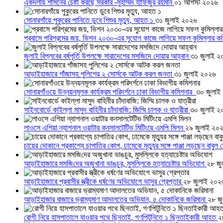
একদলীয় শাসনের চেষ্টা করছে সরকার -মুহাম্মদ হাফিজুর রহমান
০১ আগস্ট ২০২৬
সোনারগাঁয়ে পুকুরের পানিতে ডুবে শিশুর মৃত্যু, আহত ১
৩১ জুলাই ২০২৬
প্রবাসে পরিশ্রমের জয়, ভিশন ২০৩০-এর সুযোগ কাজে লাগিয়ে সফল কুমিল্লার ক
জুলাই বিপ্লবের বর্ষপূর্তি উপলক্ষে সারাদেশের মসজিদে দোয়ার আহ্বান
৩১ জুলাই ২
আড়াইহাজারে গাঁজাসহ পুলিশের ২ সোর্সকে আটক করল জনতা
৩১ জুলাই ২০২৬
সোনারগাঁওয়ে উন্নয়নমূলক কার্যক্রম পরিদর্শনে ঢাকা বিভাগীয় কমিশনার
৩০ জুলাই
সাইনবোর্ডে কাইল্লা মাসুদ বাহিনীর চাঁদাবাজি: জিম্মি চালক ও যাত্রীরা
৩০ জুলাই ২
লাওসে এশিয়া ন্যাশনাল ওয়াটার কনসালটেটিভ মিটিংয়ে এমপি মিলন
২৯ জুলাই ২০
চায়ের দোকানে প্রকাশ্যে চাপাতির কোপ, ঢামেকে মৃত্যুর সঙ্গে পাঞ্জা লড়ছেন বাবুল
আড়াইহাজারে মস‌জি‌দের অজুখানা ভাঙচুর, মুসল্লিকে হত্যাচেষ্টার অভিযোগ
২৮ জু
আড়াইহাজারে প্রবাসীর স্ত্রীকে ধর্ষণের অভিযোগে ভাসুর গ্রেপ্তার
২৮ জুলাই ২০২
আড়াইহাজার বাজারে ভ্রাম্যমাণ আদালতের অভিযান, ৫ দোকানিকে জরিমানা
২৮ জ
রোগী নিয়ে হাসপাতালে যাওয়ার পথে ছিনতাই, গণপিটুনিতে ১ ছিনতাইকারী আহত
২