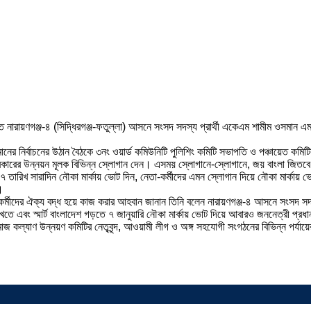
নারায়ণগঞ্জ-৪ (সিদ্ধিরগঞ্জ-ফতুল্লা) আসনে সংসদ সদস্য প্রার্থী একেএম শামীম ওসমান এমপ
র নির্বাচনের উঠান বৈঠকে ৩নং ওয়ার্ড কমিউনিটি পুলিশিং কমিটি সভাপতি ও পঞ্চায়েত কমিট
ারের উন্নয়ন মূলক বিভিন্ন স্লোগান দেন। এসময় স্লোগানে-স্লোগানে, জয় বাংলা জিতবে আবার 
রকার, ৭ তারিখ সারাদিন নৌকা মার্কায় ভোট দিন, নেতা-কর্মীদের এমন স্লোগান দিয়ে নৌকা মা
।
াকর্মীদের ঐক্য বদ্ধ হয়ে কাজ করার আহবান জানান তিনি বলেন নারায়ণগঞ্জ-৪ আসনে সংসদ স
তে এবং স্মার্ট বাংলাদেশ গড়তে ৭ জানুয়ারি নৌকা মার্কায় ভোট দিয়ে আবারও জননেত্রী প্রধা
দ, সমাজ কল্যাণ উন্নয়ণ কমিটির নেতৃবৃন্দ, আওয়ামী লীগ ও অঙ্গ সহযোগী সংগঠনের বিভিন্ন পর্যা