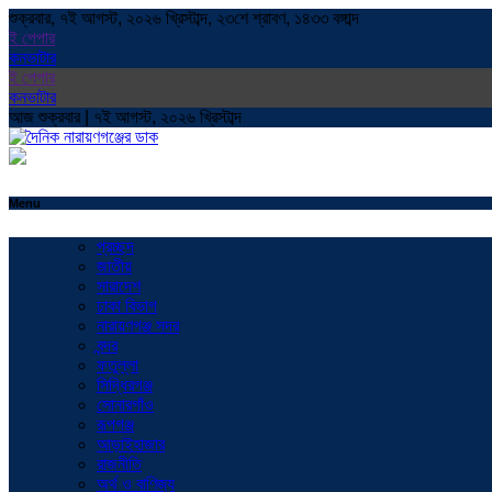
শুক্রবার, ৭ই আগস্ট, ২০২৬ খ্রিস্টাব্দ, ২৩শে শ্রাবণ, ১৪৩৩ বঙ্গাব্দ
ই পেপার
কনভাটার
ই পেপার
কনভাটার
আজ শুক্রবার | ৭ই আগস্ট, ২০২৬ খ্রিস্টাব্দ
Menu
প্রচ্ছদ
জাতীয়
সারাদেশ
ঢাকা বিভাগ
নারায়ণগঞ্জ সদর
বন্দর
ফতুল্লা
সিদ্ধিরগঞ্জ
সোনারগাঁও
রূপগঞ্জ
আড়াইহাজার
রাজনীতি
অর্থ ও বাণিজ্য