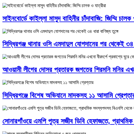
সাইনবোর্ডে কাইল্লা মাসুদ বাহিনীর চাঁদাবাজি: জিম্মি চালক 
সিদ্ধিরগঞ্জ থানার ওসি এমদাদুল যোগদানের পর থেকেই ৩৪ ধা
আওয়ামী লীগের দোসর প্রতারক জগতের শিরমনি মনির এখনো ব
সিদ্ধিরগঞ্জে বিশেষ অভিযানে মাদকসহ ১১ আসামি গ্রেপ্তা
সোনারগাঁওয়ে এমপি পুত্র সজীব ডিবি হেফাজতে, প্রাথমি