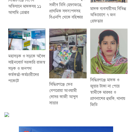
সিদ্ধিরগঞ্জে বিশেষ
সজীব ডিবি হেফাজতে,
অভিযানে মাদকসহ ১১
মাদক ব্যবসায়ীসহ বিভিন্ন
প্রাথমিক সদস্যপদসহ
আসামি গ্রেপ্তার
অভিযোগে ৭ জন
বিএনপি থেকে বহিষ্কার
গ্রেফতার
মহাসড়ক ও সড়কে অবৈধ
সাইনবোর্ড সরকারি রাজস্ব
সড়ক ও জনপথ
কর্মকর্তা-কর্মচারীদের
সিদ্ধিরগঞ্জে মাদক ও
পকেটে
সিদ্ধিরগঞ্জে ফের
জুয়ার টাকা না পেয়ে
বেপরোয়া আওয়ামী
স্বামীকে মারধর ও
দোসর কাজী আব্দুস
প্রাণনাশের হুমকি, থানায়
সাত্তার
জিডি