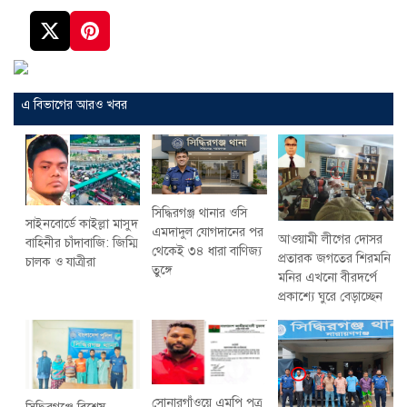
এ বিভাগের আরও খবর
সিদ্ধিরগঞ্জ থানার ওসি
সাইনবোর্ডে কাইল্লা মাসুদ
এমদাদুল যোগদানের পর
আওয়ামী লীগের দোসর
বাহিনীর চাঁদাবাজি: জিম্মি
থেকেই ৩৪ ধারা বাণিজ্য
প্রতারক জগতের শিরমনি
চালক ও যাত্রীরা
তুঙ্গে
মনির এখনো বীরদর্পে
প্রকাশ্যে ঘুরে বেড়াচ্ছেন
সোনারগাঁওয়ে এমপি পুত্র