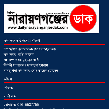
আড়াইহাজারে বান্টি বাজারে ৫ গ্রাম
হেরোইনসহ যুবক গ্রেপ্তার
০৩ আগস্ট ২০২৬
সম্পাদক ও উপদেষ্টা মন্ডলী
উপদেষ্টাঃ এডভোকেট মোঃ নাজমুল হক
সম্পাদকঃ পাপ্পি আক্তার
সহ সম্পাদকঃ মুহাম্মদ আলী
নির্বাহী সম্পাদকঃ ফাহাদুল ইসলাম
ব্যবস্থাপনা সম্পাদকঃ মোঃ তারেক হোসেন
অফিস
অফিসঃ
বার্তা কক্ষ
মোবাইলঃ 01615537755
আড়াইহাজারে জেলেদের জালে উঠে এলো