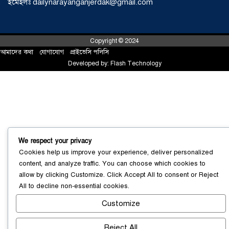
ইমেইলঃ dailynarayanganjerdak@gmail.com
শর্টগান
০৩ আগস্ট ২০২৬
Copyright © 2024
আমাদের কথা
!
যোগাযোগ
!
প্রাইভেসি পলিসি
Developed by:
Flash Technology
We respect your privacy
Cookies help us improve your experience, deliver personalized
content, and analyze traffic. You can choose which cookies to
allow by clicking
Customize
. Click
Accept All
to consent or
Reject
All
to decline non-essential cookies.
সোনারগাঁয়ে ৬৮ পিস ইয়াবাসহ নারী মাদক
ব্যবসায়ী গ্রেফতার
০৩ আগস্ট ২০২৬
Customize
Reject All