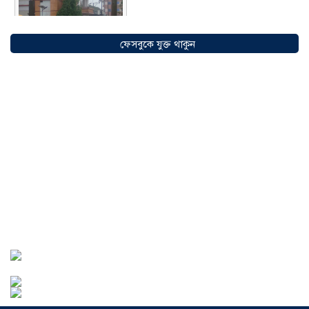
ফেসবুকে যুক্ত থাকুন
সৌদিতে বাংলাদেশিদের ব্যবসায়িক
অগ্রযাত্রায় নতুন অধ্যায়, উদ্বোধন হলো ‘শিফা
মোহাম্মদিয়া ফিশারিজ’
০৫ আগস্ট ২০২৬
বাংলাদেশে এখন বিনিয়োগের বড় সম্ভাবনা,
উন্নয়নের অংশীদার হোন প্রবাসীরা —
মোহাম্মদ সাইফুল্লাহ্
০৫ আগস্ট ২০২৬
সোনারগাঁওয়ে ভয়াবহ লোডশেডিংয়ে
জনজীবন চরমভাবে বিপর্যস্ত
০৩ আগস্ট
২০২৬