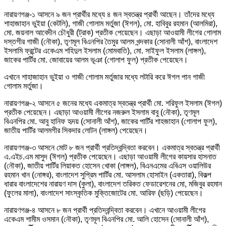
নারায়ণগঞ্জ-১ আসনে ৯ জন প্রার্থীর মধ্যে ৪ জন স্বতন্ত্র প্রার্থী আছেন। তাঁদের মধ্যে
শাহাজাহান ভুইয়া (কেটলি), গাজী গোলাম মর্তুজা (ঈগল), মো. হাবিবুর রহমান (আলমিরা),
মো. জয়নাল আবেদীন চৌধুরী (ট্রাক) প্রতীক পেয়েছেন। এছাড়া আওয়ামী লীগের গোলাম
দস্তগীর গাজী (নৌকা), তৃণমূল বিএনপির তৈমুর আলম খন্দকার (সোনালী আঁশ), বাংলাদেশ
ইসলামি ফ্রন্টের একেএম শহিদুল ইসলাম (মোমবাতি), মো. সাইফুল ইসলাম (লাঙ্গল),
জাকের পার্টির মো. জোবায়ের আলম ভূঞা (গোলাপ ফুল) প্রতীক পেয়েছেন।
এখানে শাহাজাহান ভুইয়া ও গাজী গোলাম মর্তুজার মধ্যে লটারি করে ঈগল পান গাজী
গোলাম মর্তুজা।
নারায়ণগঞ্জ-২ আসনে ৫ জনের মধ্যে একমাত্র স্বতন্ত্র প্রার্থী মো. শরিফুল ইসলাম (ঈগল)
প্রতীক পেয়েছেন। এছাড়া আওয়ামী লীগের নজরুল ইসলাম বাবু (নৌকা), তৃণমূল
বিএনপির মো. আবু হানিফ হৃদয় (সোনালী আঁশ), জাকের পার্টির শাহজাহান (গোলাপ ফুল),
জাতীয় পার্টির আলমগীর সিকদার লোটন (লাঙ্গল) পেয়েছেন।
নারায়ণগঞ্জ-৩ আসনে মোট ৮ জন প্রার্থী প্রতিদ্বন্দ্বিতা করবেন। একমাত্র স্বতন্ত্র প্রার্থী
এ.এইচ.এম মাসুদ (ঈগল) প্রতীক পেয়েছেন। এছাড়া আওয়ামী লীগের কায়সার হাসনাত
(নৌকা), জাতীয় পার্টির লিয়াকত হোসেন খোকা (লাঙ্গল), বিএনএমের এবিএস ওয়ালিউর
রহমান খান (নোঙ্গর), বাংলাদেশ সুপ্রিম পার্টির মো. আসলাম হোসাইন (একতারা), বিকল্প
ধারার বাংলাদেশের নারায়ণ দাস (কুলা), বাংলাদেশ তরিকত ফেডারেশনের মো, মজিবুর রহমান
(ফুলের মালা), বাংলাদেশ সাংস্কৃতিক মুক্তিজোটের মো. আরিফ (ছড়ি) পেয়েছেন।
নারায়ণগঞ্জ-৪ আসনে ৮ জন প্রার্থী প্রতিদ্বন্দ্বিতা করবেন। এখানে আওয়ামী লীগের
একেএম শামীম ওসমান (নৌকা), তৃণমূল বিএনপির মো. আলি হোসেন (সোনালী আঁশ),