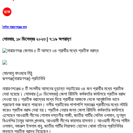
দৈনিক নারায়ণগঞ্জের ডাক
সোমবার, ১৮ ডিসেম্বর ২০২৩ | ৭:১৯ অপরাহ্ণ
মোঃআবু কাওছার মিঠু
রূপগঞ্জ(নারায়ণগঞ্জ) প্রতিনিধি
নারায়ণগঞ্জের ৫ টি সংসদীয় আসনের চূড়ান্ত লড়াইয়ের ৩৪ জন প্রার্থীর মধ্যে প্রতীক
দেয়া হয়েছে। সোমবার (১৮ ডিসেম্বর) জেলা রিটার্নিং কর্মকর্তার কার্যালয়ে প্রতীক বরাদ্দ
দেওয়া হয়। প্রতীক বরাদ্ধের মধ্যে দিয়ে প্রার্থীরা আজকে থেকে আনুষ্ঠানিক ভাবে
প্রচারণা শুরু করতে পারবেন। দলীয় প্রতীকের পাশাপাশি স্বতন্ত্র প্রার্থীদের মধ্যে লটারি
করেও প্রতীক বরাদ্দ দেয়া হয়। প্রতীক নেয়ার জন্য জেলা রিটার্নিং কর্মকর্তার কার্যালয়ে
এসেছেন আওয়ামী লীগের গোলাম দস্তগীর গাজী, জাতীয় পার্টির সেলিম ওসমান, তৃণমূল
বিএনপির তৈমুর আলম খন্দকার, আওয়ামী লীগের কায়সার হাসনাত। আওয়ামী লীগের শামীম
ওসমান, নজরুল ইসলাম বাবু, জাতীয় পার্টির লিয়াকত হোসেন খোকা তাঁদের প্রতিনিধির
মাধ্যমে প্রতীক বরাদ্ধ নিয়েছেন।