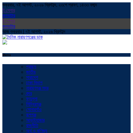
শুক্রবার, ৭ই আগস্ট, ২০২৬ খ্রিস্টাব্দ, ২৩শে শ্রাবণ, ১৪৩৩ বঙ্গাব্দ
ই পেপার
কনভাটার
ই পেপার
কনভাটার
আজ শুক্রবার | ৭ই আগস্ট, ২০২৬ খ্রিস্টাব্দ
Menu
প্রচ্ছদ
জাতীয়
সারাদেশ
ঢাকা বিভাগ
নারায়ণগঞ্জ সদর
বন্দর
ফতুল্লা
সিদ্ধিরগঞ্জ
সোনারগাঁও
রূপগঞ্জ
আড়াইহাজার
রাজনীতি
অর্থ ও বাণিজ্য