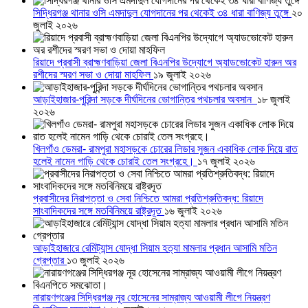
সিদ্ধিরগঞ্জ থানার ওসি এমদাদুল যোগদানের পর থেকেই ৩৪ ধারা বাণিজ্য তুঙ্গে
২০
জুলাই ২০২৬
রিয়াদে প্রবাসী ব্রাহ্মণবাড়িয়া জেলা বিএনপির উদ্যোগে অ্যাডভোকেট হারুন অর
রশীদের স্মরণ সভা ও দোয়া মাহফিল
১৯ জুলাই ২০২৬
আড়াইহাজার-পুরিন্দা সড়কে দীর্ঘদিনের ভোগান্তির পথচলার অবসান
১৮ জুলাই
২০২৬
খিলগাঁও ডেমরা- রামপুরা মহাসড়কে চোরের লিডার সুজন একাধিক লোক দিয়ে রাত
হলেই নামেন গাড়ি থেকে চোরাই তেল সংগ্রহে।
১৭ জুলাই ২০২৬
প্রবাসীদের নিরাপত্তা ও সেবা নিশ্চিতে আমরা প্রতিশ্রুতিবদ্ধ: রিয়াদে
সাংবাদিকদের সঙ্গে মতবিনিময়ে রাষ্ট্রদূত
১৬ জুলাই ২০২৬
আড়াইহাজারে রেমিট্যান্স যোদ্ধা সিয়াম হত্যা মামলার প্রধান আসামি মতিন
গ্রেপ্তার
১৩ জুলাই ২০২৬
নারায়ণগঞ্জের সিদ্ধিরগঞ্জ নূর হোসেনের সাম্রাজ্য আওয়ামী লীগে নিয়ন্ত্রণ