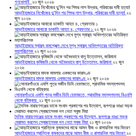
গণধোলাই
২৩ জুন ২০২৬
আড়াইহাজারে নিখোঁজের দুু’দিন পর শিশুর লাশ উদ্ধার, পরিবারের দাবী হত্যা!
২২
জুন ২০২৬
আড়াইহাজারে আবারো ডাকাতি আহত ৪, গ্রেফতার ১
২২ জুন ২০২৬
আড়াইহাজার স্বাস্থ্য কমপ্লেক্স দেখে মুগ্ধ স্বাস্থ্য অধিদপ্তরের অতিরিক্ত
মহাপরিচালক
২২ জুন ২০২৬
আড়াইহাজারে কৃষিজমি থেকে অবৈধভাবে বালু উত্তোলন, জরিমানা
২২ জুন
২০২৬
আড়াইহাজারে মাদক মামলায় একজনের কারাদণ্ড
২২ জুন ২০২৬
সোনারগাঁওয়ে এমপি পুত্র সজীব ডিবি হেফাজতে, প্রাথমিক সদস্যপদসহ বিএনপি
থেকে বহিষ্কার
২১ জুন ২০২৬
দৈনিক নারায়ণগঞ্জের ডাকে সংবাদ প্রকাশের পর উদ্যোগ, রূপগঞ্জে ভাঙা সড়ক
মেরামত করলেন স্বেচ্ছাসেবক দল নেতা সবুজ মিয়া
২১ জুন ২০২৬
আড়াইহাজারে প্রান্তিক কৃষকদের মাঝে আমন বীজ ও রাসায়নিক সার বিতরণ
২০