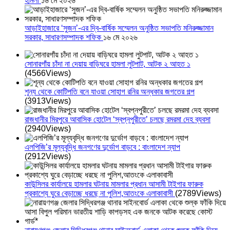
হামলা
১৬ মে ২০২৬
আড়াইহাজারে ‘সুজন’-এর দ্বি-বার্ষিক সম্মেলন অনুষ্ঠিত সভাপতি মনিরুজ্জামান
সরকার, সাধারণসম্পাদক শফিক
১৬ মে ২০২৬
সোনারগাঁয় চাঁদা না দেয়ায় বাড়িঘরে হামলা লুটপাট, আটক ২ আহত ১
(4566Views)
শূন্য থেকে কোটিপতি বনে যাওয়া সোহাগ রনির অন্ধকার জগতের গল্প
(3913Views)
রাজধানীর মিরপুরে আবাসিক হোটেল ‘স্বপ্নপুরীতে’ চলছে রমরমা দেহ ব্যবসা
(2940Views)
এলপিজি’র মূল্যবৃদ্ধি জনগণের দুর্ভোগ বাড়বে : বাংলাদেশ ন্যাপ
(2912Views)
কাউন্সিলর কার্যালয়ে হামলার ঘটনায় মামলার প্রধান আসামী টাইগার ফারুক
প্রকাশ্যে ঘুরে বেড়াচ্ছে ধরছে না পুলিশ,আতংকে এলাকাবাসী
(2789Views)