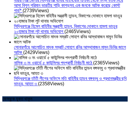
নারায়ণগঞ্জ জেলার সিদ্ধিরগঞ্জ থানার সাইনবোর্ড এলাকা থেকে শুল্ক ফাঁকি দিয়ে
আসা বিপুল পরিমান ভারতীয় শাড়ি কাপড়সহ এক জনকে আটক করেছে কোস্ট
গার্ড*
(2739Views)
সিদ্ধিরগঞ্জে হিমেল বাহিনীর সন্ত্রাসী তান্ডব, বিকাশের দোকানে হামলা ভাংচুর
২০হাজার টাকা লুট থানায় অভিযোগ
(2465Views)
সোনারগাঁয়ে আলোচিত মাদক সম্রাট সোহাগ রনির আস্থাবাজন মামুন ডিবির জালে
আটক
(2429Views)
নাসিক ৩ নং ওয়ার্ডে ৫ কাউন্সিলর পদপ্রার্থী নির্বাচনী মাঠে
(2365Views)
সিদ্ধিরগঞ্জে তাঁতী লীগের অফিসে মতি বাহিনীর তান্ডব বঙ্গবন্ধু ও প্রধানমন্ত্রীর ছবি
ভাংচুর, আহত ৩
(2358Views)
ফেসবুকে যুক্ত থাকুন