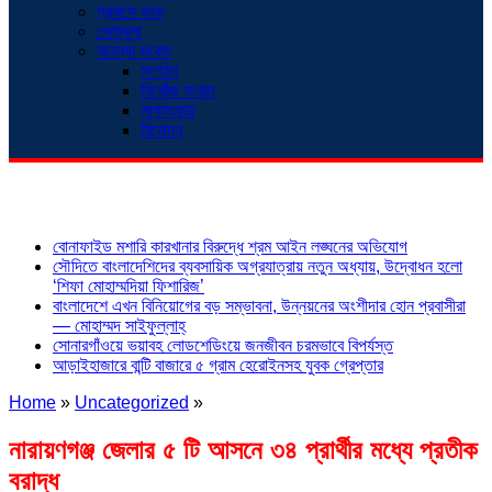
প্রবাসে ডাক
খেলাধুলা
অনন্যা সংবাদ
সংগঠন
নিখোঁজ সংবাদ
সাক্ষাৎকার
বিনোদন
শিরোনাম
বোনাফাইড মশারি কারখানার বিরুদ্ধে শ্রম আইন লঙ্ঘনের অভিযোগ
সৌদিতে বাংলাদেশিদের ব্যবসায়িক অগ্রযাত্রায় নতুন অধ্যায়, উদ্বোধন হলো
‘শিফা মোহাম্মদিয়া ফিশারিজ’
বাংলাদেশে এখন বিনিয়োগের বড় সম্ভাবনা, উন্নয়নের অংশীদার হোন প্রবাসীরা
— মোহাম্মদ সাইফুল্লাহ্
সোনারগাঁওয়ে ভয়াবহ লোডশেডিংয়ে জনজীবন চরমভাবে বিপর্যস্ত
আড়াইহাজারে বান্টি বাজারে ৫ গ্রাম হেরোইনসহ যুবক গ্রেপ্তার
Home
»
Uncategorized
»
নারায়ণগঞ্জ জেলার ৫ টি আসনে ৩৪ প্রার্থীর মধ্যে প্রতীক
বরাদ্ধ