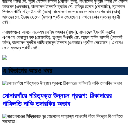
জাকের পার্টির মো. মূরাদ হোসেন জামাল (গোলাপ ফুল), বাংলাদেশ সুপ্রীম পার্টির মো সেলিম
আহমেদ (একতারা), বাংলাদেশ ইসলামি ফ্রন্টের মো. হাবিবুর রহমান (মোমবাতি), ন্যাশনাল
পিপলস পার্টির শহিদ উন নবী (আম), বাংলাদেশ কংগ্রেসের গোলাম মোর্শেদ রনি (ডাব),
জাসদের মো. ছৈয়দ হোসেন (মশাল) প্রতীক পেয়েছেন। এখানে কোন স্বতন্ত্র প্রার্থী
নেই।
নারায়ণগঞ্জ-৫ আসনে একেএম সেলিম ওসমান (লাঙ্গল), বাংলাদেশ ইসলামি ফ্রন্টের
এএসএম একরামুল হক (মোমবাতি), তৃণমূল বিএনপি মো. আব্দুল হামিদ ভাসানী (সোনালী
আঁশ), বাংলাদেশ সুপ্রীম পার্টির ছামসুল ইসলাম (একতারা) প্রতীক পেয়েছেন। এখানেও
কোন স্বতন্ত্র প্রার্থী নেই।
এ বিভাগের আরও খবর
সোনারগাঁয়ে পরিত্যক্ত উন্নয়ন প্রকল্প: ঠিকাদারের
গাফিলতি নাকি তদারকির অভাব