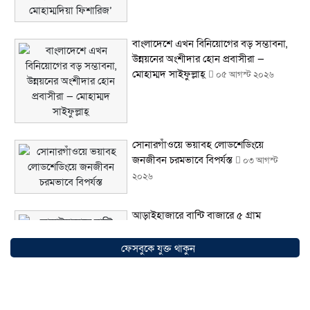
বাংলাদেশে এখন বিনিয়োগের বড় সম্ভাবনা,
উন্নয়নের অংশীদার হোন প্রবাসীরা —
মোহাম্মদ সাইফুল্লাহ্
০৫ আগস্ট ২০২৬
সোনারগাঁওয়ে ভয়াবহ লোডশেডিংয়ে
জনজীবন চরমভাবে বিপর্যস্ত
০৩ আগস্ট
২০২৬
আড়াইহাজারে বান্টি বাজারে ৫ গ্রাম
হেরোইনসহ যুবক গ্রেপ্তার
০৩ আগস্ট ২০২৬
ফেসবুকে যুক্ত থাকুন
আড়াইহাজারে জেলেদের জালে উঠে এলো
শর্টগান
০৩ আগস্ট ২০২৬