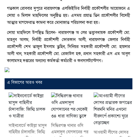
গতকাল রোববার দুপুরে নারায়ণগঞ্জ এলজিইডির নির্বাহী প্রকৌশলীর আয়োজনে এ
দোয়া ও মিলাদ মাহফিলের অনুষ্ঠিত হয়। এসময় প্রয়াত তিন প্রকৌশলীর বিদেহী
আত্মার মাগফেরাত কামনা করে মোনাজাত পরিচালনা করা হয়।
দোয়া মাহফিলে উপস্থিত ছিলেন- নারায়ণগঞ্জ অ লের তত্ত্বাবধায়ক প্রকৌশলী মো.
মাহবুব আলম, নির্বাহী প্রকৌশলী ফোরকান আলী, নারায়ণগঞ্জ জেলার নির্বাহী
প্রকৌশলী শেখ তাজুল ইসলাম তুহিন, সিনিয়র সহকারী প্রকৌশলী মো. হায়দার
আলী খান, সহকারী প্রকৌশলী মো. রেজাউল হক, প্রধান সহকারী এস এম আবুল
কালামসহ দপ্তরের অন্যান্য কর্মকর্তা কর্মচারী ও কনসালট্যান্টগণ।
এ বিভাগের আরও খবর
সাইনবোর্ডে কাইল্লা মাসুদ
সিদ্ধিরগঞ্জ থানার ওসি
বাহিনীর চাঁদাবাজি: জিম্মি
এমদাদুল যোগদানের পর
আওয়ামী লীগের দোসর