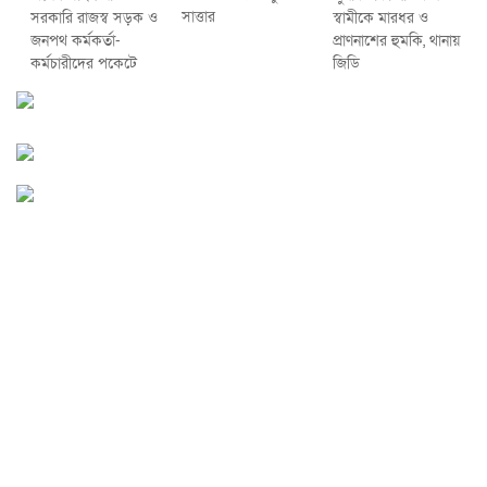
সাত্তার
সরকারি রাজস্ব সড়ক ও
স্বামীকে মারধর ও
জনপথ কর্মকর্তা-
প্রাণনাশের হুমকি, থানায়
কর্মচারীদের পকেটে
জিডি