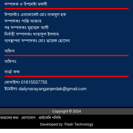
ঠিকাদারের গাফিলতি নাকি তদারকির অভাব
সম্পাদক ও উপদেষ্টা মন্ডলী
০২ আগস্ট ২০২৬
উপদেষ্টাঃ এডভোকেট মোঃ নাজমুল হক
সম্পাদকঃ পাপ্পি আক্তার
সহ সম্পাদকঃ মুহাম্মদ আলী
নারায়ণগঞ্জে জাতীয় যুব শক্তির নতুন কমিটি,
নির্বাহী সম্পাদকঃ ফাহাদুল ইসলাম
নেতৃত্বে বাঁধন-ইমন
ব্যবস্থাপনা সম্পাদকঃ মোঃ তারেক হোসেন
০২ আগস্ট ২০২৬
অফিস
অফিসঃ
আড়াইহাজারে বিএনপি-জামায়াতের মিছিলে
মুখোমুখি অবস্থান
০১ আগস্ট ২০২৬
বার্তা কক্ষ
মোবাইলঃ 01615537755
ইমেইলঃ dailynarayanganjerdak@gmail.com
সোনারগাঁয়ে দুটি হাসপাতালকে ভ্রাম্যমান
আদালতের ৩ লাখ টাকা জরিমানা
০১
আগস্ট ২০২৬
Copyright © 2024
আমাদের কথা
!
যোগাযোগ
!
প্রাইভেসি পলিসি
Developed by:
Flash Technology
একদলীয় শাসনের চেষ্টা করছে সরকার