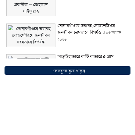
সোনারগাঁওয়ে ভয়াবহ লোডশেডিংয়ে
জনজীবন চরমভাবে বিপর্যস্ত
০৩ আগস্ট
২০২৬
আড়াইহাজারে বান্টি বাজারে ৫ গ্রাম
হেরোইনসহ যুবক গ্রেপ্তার
০৩ আগস্ট ২০২৬
ফেসবুকে যুক্ত থাকুন
আড়াইহাজারে জেলেদের জালে উঠে এলো
শর্টগান
০৩ আগস্ট ২০২৬