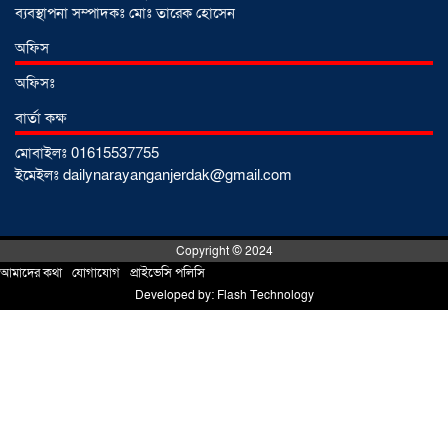
নেতৃত্বে বাঁধন-ইমন
ব্যবস্থাপনা সম্পাদকঃ মোঃ তারেক হোসেন
০২ আগস্ট ২০২৬
অফিস
অফিসঃ
আড়াইহাজারে বিএনপি-জামায়াতের মিছিলে
মুখোমুখি অবস্থান
০১ আগস্ট ২০২৬
বার্তা কক্ষ
মোবাইলঃ 01615537755
ইমেইলঃ dailynarayanganjerdak@gmail.com
সোনারগাঁয়ে দুটি হাসপাতালকে ভ্রাম্যমান
আদালতের ৩ লাখ টাকা জরিমানা
০১
আগস্ট ২০২৬
Copyright © 2024
আমাদের কথা
!
যোগাযোগ
!
প্রাইভেসি পলিসি
Developed by:
Flash Technology
একদলীয় শাসনের চেষ্টা করছে সরকার
-মুহাম্মদ হাফিজুর রহমান
০১ আগস্ট ২০২৬
সোনারগাঁয়ে পুকুরের পানিতে ডুবে শিশুর মৃত্যু,
আহত ১
৩১ জুলাই ২০২৬