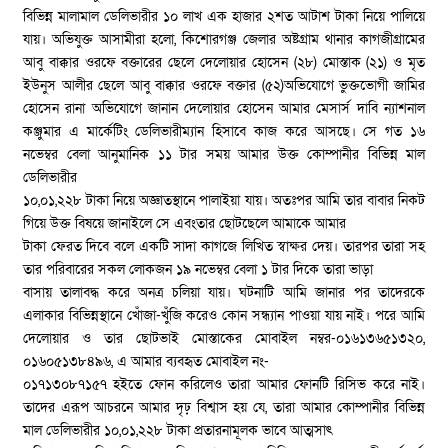
বিভিন্ন মালামাল ডেলিভারীর ১০ লাখ এক হাজার ২শত আটাশ টাকা নিয়ে পালিয়ে
যায়। অভিযুক্ত আসামীরা হলো, কিশোরগঞ্জ জেলার অষ্টগ্রাম থানার কাগজীগ্রামের
আবু বাক্কার ওরফে বক্তারের ছেলে দেলোয়ার হোসেন (২৮) মোস্তাক (২১) ও মৃত
ইউনুস আলীর ছেলে আবু বাক্কার ওরফে বক্তার (৫২)অভিযোগে ভুক্তভোগী জামির
হোসেন রানা অভিযোগে জানান দেলোয়ার হোসেন আমার মেসার্স দাবি ন্যাশনাল
কঞ্জুমার এ মার্কেটিং ডেলিভারীম্যান হিসাবে কাজ করে আসছে। সে গত ১৬
নভেম্বর বেলা আনুমানিক ১১ টার সময় আমার উক্ত কোম্পানীর বিভিন্ন মাল
ডেলিভারীর
১০,০১,২২৮ টাকা নিয়ে অজ্ঞাতস্থানে পালাইয়া যায়। অতঃপর আমি তার বাবার নিকট
গিয়ে উক্ত বিষয়ে জানাইলে সে এবংতার ছোটছেলে আমাকে আমার
টাকা ফেরত দিবে বলে একটি সাদা কাগজে লিখিত স্বাক্ষর দেয়। তারপর তারা সহ
তার পরিবারের সকল লোকজন ১৯ নভেম্বর বেলা ১ টার দিকে তারা ভাড়া
বাসায় তালাবদ্ধ করে অনত্র চলিয়া যায়। ঘটনাটি আমি জানার পর তাদেরকে
এলাকার বিভিন্নস্থানে খোঁজা-খুঁজি করেও কোন সন্ধ্যান পাওয়া যায় নাই। পরে আমি
দেলোয়ার ও তার ছোটভাই মোস্তাকের মোবাইল নম্বর-০১৬১৩৬৫১৩২০,
০১৬০৫১৩৮৪৯৬, এ আমার ব্যবহৃত মোবাইল নং-
০১৭১৩০৮৭১৫৭ হইতে ফোন করিলেও তারা আমার ফোনটি রিসিভ করে নাই।
তাদের এরূপ আচরনে আমার দৃঢ় বিশ্বাস হয় যে, তারা আমার কোম্পানীর বিভিন্ন
মাল ডেলিভারীর ১০,০১,২২৮ টাকা প্রতারনামূলক ভাবে আত্মসাৎ