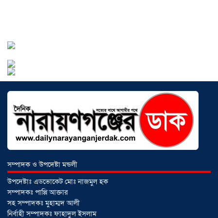
সোনারগাঁয়ে ৬৮ পিস ইয়াবাসহ নারী মাদক
ব্যবসায়ী গ্রেফতার
০৩ আগস্ট ২০২৬
সোনারগাঁয়ে পরিত্যক্ত উন্নয়ন প্রকল্প:
ঠিকাদারের গাফিলতি নাকি তদারকির অভাব
সম্পাদক ও উপদেষ্টা মন্ডলী
০২ আগস্ট ২০২৬
উপদেষ্টাঃ এডভোকেট মোঃ নাজমুল হক
সম্পাদকঃ পাপ্পি আক্তার
সহ সম্পাদকঃ মুহাম্মদ আলী
নারায়ণগঞ্জে জাতীয় যুব শক্তির নতুন কমিটি,
নির্বাহী সম্পাদকঃ ফাহাদুল ইসলাম