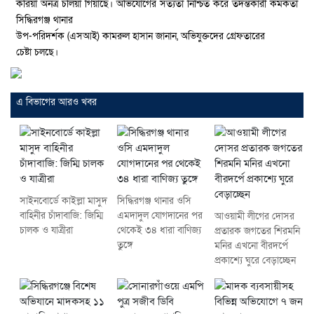
করিয়া অনত্র চলিয়া গিয়াছে। অভিযোগের সত্যতা নিশ্চিত করে তদন্তকারী কর্মকর্তা
সিদ্ধিরগঞ্জ থানার
উপ-পরিদর্শক (এসআই) কামরুল হাসান জানান, অভিযুক্তদের গ্রেফতারের
চেষ্টা চলছে।
এ বিভাগের আরও খবর
সাইনবোর্ডে কাইল্লা মাসুদ
সিদ্ধিরগঞ্জ থানার ওসি
বাহিনীর চাঁদাবাজি: জিম্মি
এমদাদুল যোগদানের পর
আওয়ামী লীগের দোসর
চালক ও যাত্রীরা
থেকেই ৩৪ ধারা বাণিজ্য
প্রতারক জগতের শিরমনি
তুঙ্গে
মনির এখনো বীরদর্পে
প্রকাশ্যে ঘুরে বেড়াচ্ছেন