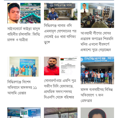
সিদ্ধিরগঞ্জ থানার ওসি
সাইনবোর্ডে কাইল্লা মাসুদ
এমদাদুল যোগদানের পর
আওয়ামী লীগের দোসর
বাহিনীর চাঁদাবাজি: জিম্মি
থেকেই ৩৪ ধারা বাণিজ্য
প্রতারক জগতের শিরমনি
চালক ও যাত্রীরা
তুঙ্গে
মনির এখনো বীরদর্পে
প্রকাশ্যে ঘুরে বেড়াচ্ছেন
সোনারগাঁওয়ে এমপি পুত্র
সিদ্ধিরগঞ্জে বিশেষ
সজীব ডিবি হেফাজতে,
অভিযানে মাদকসহ ১১
মাদক ব্যবসায়ীসহ বিভিন্ন
প্রাথমিক সদস্যপদসহ
আসামি গ্রেপ্তার
অভিযোগে ৭ জন
বিএনপি থেকে বহিষ্কার
গ্রেফতার