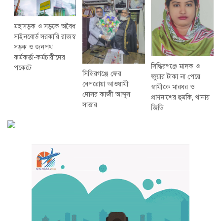
মহাসড়ক ও সড়কে অবৈধ
সাইনবোর্ড সরকারি রাজস্ব
সড়ক ও জনপথ
কর্মকর্তা-কর্মচারীদের
সিদ্ধিরগঞ্জে মাদক ও
পকেটে
সিদ্ধিরগঞ্জে ফের
জুয়ার টাকা না পেয়ে
বেপরোয়া আওয়ামী
স্বামীকে মারধর ও
দোসর কাজী আব্দুস
প্রাণনাশের হুমকি, থানায়
সাত্তার
জিডি