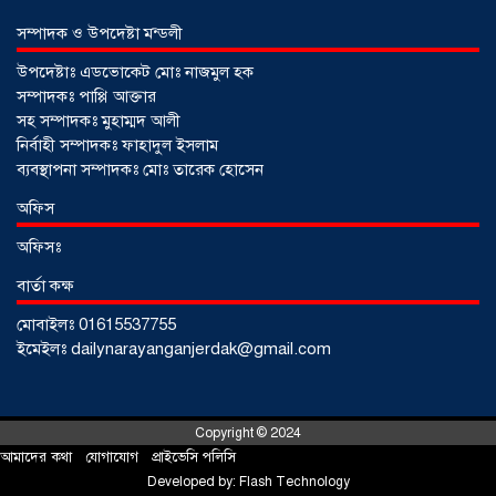
সম্পাদক ও উপদেষ্টা মন্ডলী
উপদেষ্টাঃ এডভোকেট মোঃ নাজমুল হক
সম্পাদকঃ পাপ্পি আক্তার
সহ সম্পাদকঃ মুহাম্মদ আলী
নির্বাহী সম্পাদকঃ ফাহাদুল ইসলাম
ব্যবস্থাপনা সম্পাদকঃ মোঃ তারেক হোসেন
অফিস
অফিসঃ
বার্তা কক্ষ
মোবাইলঃ 01615537755
আড়াইহাজারে জেলেদের জালে উঠে এলো
ইমেইলঃ dailynarayanganjerdak@gmail.com
শর্টগান
০৩ আগস্ট ২০২৬
Copyright © 2024
আমাদের কথা
!
যোগাযোগ
!
প্রাইভেসি পলিসি
Developed by:
Flash Technology