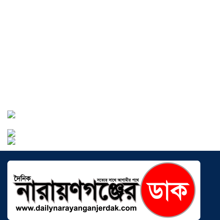
সৌদিতে বাংলাদেশিদের ব্যবসায়িক
অগ্রযাত্রায় নতুন অধ্যায়, উদ্বোধন হলো ‘শিফা
মোহাম্মদিয়া ফিশারিজ’
০৫ আগস্ট ২০২৬
বাংলাদেশে এখন বিনিয়োগের বড় সম্ভাবনা,
উন্নয়নের অংশীদার হোন প্রবাসীরা —
মোহাম্মদ সাইফুল্লাহ্
০৫ আগস্ট ২০২৬
সোনারগাঁওয়ে ভয়াবহ লোডশেডিংয়ে
জনজীবন চরমভাবে বিপর্যস্ত
০৩ আগস্ট
২০২৬
আড়াইহাজারে বান্টি বাজারে ৫ গ্রাম
হেরোইনসহ যুবক গ্রেপ্তার
০৩ আগস্ট ২০২৬