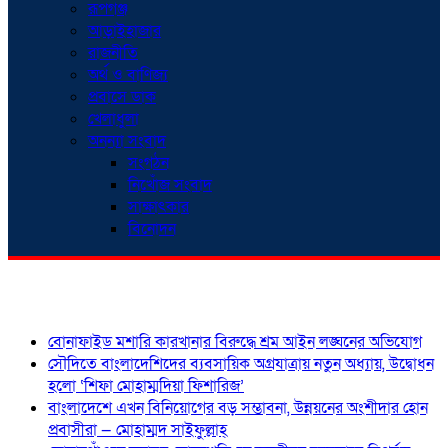
রূপগঞ্জ
আড়াইহাজার
রাজনীতি
অর্থ ও বাণিজ্য
প্রবাসে ডাক
খেলাধুলা
অনন্যা সংবাদ
সংগঠন
নিখোঁজ সংবাদ
সাক্ষাৎকার
বিনোদন
শিরোনাম
বোনাফাইড মশারি কারখানার বিরুদ্ধে শ্রম আইন লঙ্ঘনের অভিযোগ
সৌদিতে বাংলাদেশিদের ব্যবসায়িক অগ্রযাত্রায় নতুন অধ্যায়, উদ্বোধন
হলো ‘শিফা মোহাম্মদিয়া ফিশারিজ’
বাংলাদেশে এখন বিনিয়োগের বড় সম্ভাবনা, উন্নয়নের অংশীদার হোন
প্রবাসীরা — মোহাম্মদ সাইফুল্লাহ্