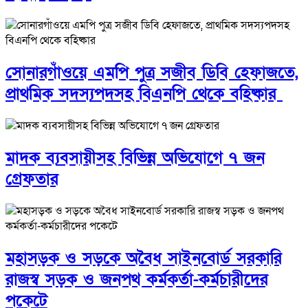
সোনারগাঁওয়ে এমপি পুত্র সজীব ডিবি হেফাজতে,
প্রাথমিক সদস্যপদসহ বিএনপি থেকে বহিষ্কার
মাদক ব্যবসায়ীসহ বিভিন্ন অভিযোগে ৭ জন
গ্রেফতার
মহাসড়ক ও সড়কে অবৈধ সাইনবোর্ড সরকারি
রাজস্ব সড়ক ও জনপথ কর্মকর্তা-কর্মচারীদের
পকেটে