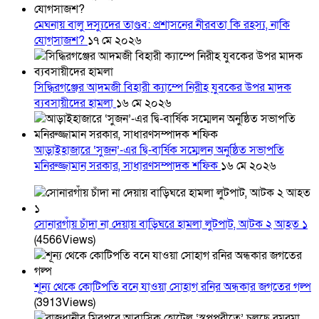
মেঘনায় বালু দস্যুদের তাণ্ডব: প্রশাসনের নীরবতা কি রহস্য, নাকি
যোগসাজশ?
১৭ মে ২০২৬
সিদ্ধিরগঞ্জের আদমজী বিহারী ক্যাম্পে নিরীহ যুবকের উপর মাদক
ব্যবসায়ীদের হামলা
১৬ মে ২০২৬
আড়াইহাজারে ‘সুজন’-এর দ্বি-বার্ষিক সম্মেলন অনুষ্ঠিত সভাপতি
মনিরুজ্জামান সরকার, সাধারণসম্পাদক শফিক
১৬ মে ২০২৬
সোনারগাঁয় চাঁদা না দেয়ায় বাড়িঘরে হামলা লুটপাট, আটক ২ আহত ১
(4566Views)
শূন্য থেকে কোটিপতি বনে যাওয়া সোহাগ রনির অন্ধকার জগতের গল্প
(3913Views)