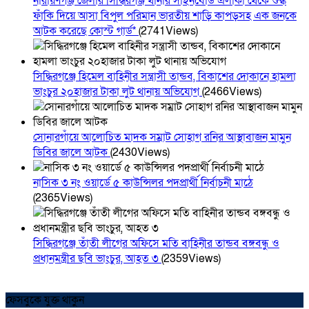
নারায়ণগঞ্জ জেলার সিদ্ধিরগঞ্জ থানার সাইনবোর্ড এলাকা থেকে শুল্ক
ফাঁকি দিয়ে আসা বিপুল পরিমান ভারতীয় শাড়ি কাপড়সহ এক জনকে
আটক করেছে কোস্ট গার্ড*
(2741Views)
সিদ্ধিরগঞ্জে হিমেল বাহিনীর সন্ত্রাসী তান্ডব, বিকাশের দোকানে হামলা
ভাংচুর ২০হাজার টাকা লুট থানায় অভিযোগ
(2466Views)
সোনারগাঁয়ে আলোচিত মাদক সম্রাট সোহাগ রনির আস্থাবাজন মামুন
ডিবির জালে আটক
(2430Views)
নাসিক ৩ নং ওয়ার্ডে ৫ কাউন্সিলর পদপ্রার্থী নির্বাচনী মাঠে
(2365Views)
সিদ্ধিরগঞ্জে তাঁতী লীগের অফিসে মতি বাহিনীর তান্ডব বঙ্গবন্ধু ও
প্রধানমন্ত্রীর ছবি ভাংচুর, আহত ৩
(2359Views)
ফেসবুকে যুক্ত থাকুন