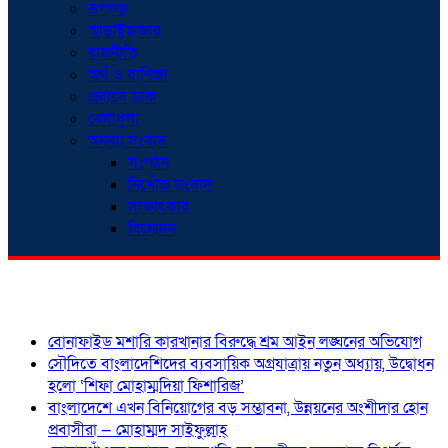
রূপগঞ্জ
আড়াইহাজার
রাজনীতি
অর্থ ও বাণিজ্য
প্রবাসে ডাক
খেলাধুলা
অনন্যা সংবাদ
সংগঠন
নিখোঁজ সংবাদ
সাক্ষাৎকার
বিনোদন
শিরোনাম
বোনাফাইড মশারি কারখানার বিরুদ্ধে শ্রম আইন লঙ্ঘনের অভিযোগ
সৌদিতে বাংলাদেশিদের ব্যবসায়িক অগ্রযাত্রায় নতুন অধ্যায়, উদ্বোধন
হলো ‘শিফা মোহাম্মদিয়া ফিশারিজ’
বাংলাদেশে এখন বিনিয়োগের বড় সম্ভাবনা, উন্নয়নের অংশীদার হোন
প্রবাসীরা — মোহাম্মদ সাইফুল্লাহ্