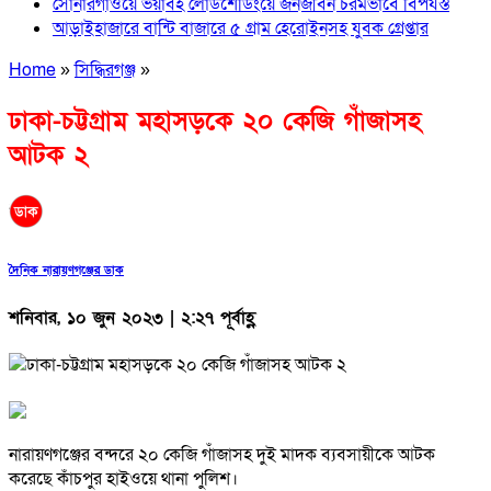
সোনারগাঁওয়ে ভয়াবহ লোডশেডিংয়ে জনজীবন চরমভাবে বিপর্যস্ত
আড়াইহাজারে বান্টি বাজারে ৫ গ্রাম হেরোইনসহ যুবক গ্রেপ্তার
Home
»
সিদ্ধিরগঞ্জ
»
ঢাকা-চট্টগ্রাম মহাসড়কে ২০ কেজি গাঁজাসহ
আটক ২
দৈনিক নারায়ণগঞ্জের ডাক
শনিবার, ১০ জুন ২০২৩ | ২:২৭ পূর্বাহ্ণ
নারায়ণগঞ্জের বন্দরে ২০ কেজি গাঁজাসহ দুই মাদক ব্যবসায়ীকে আটক
করেছে কাঁচপুর হাইওয়ে থানা পুলিশ।