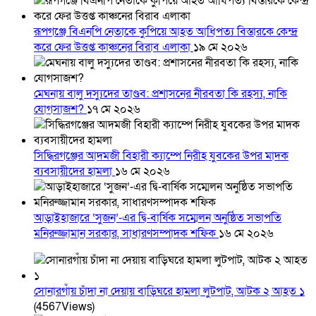
রূপগঞ্জে বিএনপি নেতাকে কুপিয়ে আহত আধিপত্য বিস্তারকে কেন্দ্র
করে ফের উত্তপ্ত কাঞ্চনের বিরাব এলাকা
১৯ মে ২০২৬
মেঘনায় বালু দস্যুদের তাণ্ডব: প্রশাসনের নীরবতা কি রহস্য, নাকি
যোগসাজশ?
১৭ মে ২০২৬
সিদ্ধিরগঞ্জের আদমজী বিহারী ক্যাম্পে নিরীহ যুবকের উপর মাদক
ব্যবসায়ীদের হামলা
১৬ মে ২০২৬
আড়াইহাজারে ‘সুজন’-এর দ্বি-বার্ষিক সম্মেলন অনুষ্ঠিত সভাপতি
মনিরুজ্জামান সরকার, সাধারণসম্পাদক শফিক
১৬ মে ২০২৬
সোনারগাঁয় চাঁদা না দেয়ায় বাড়িঘরে হামলা লুটপাট, আটক ২ আহত ১
(4567Views)