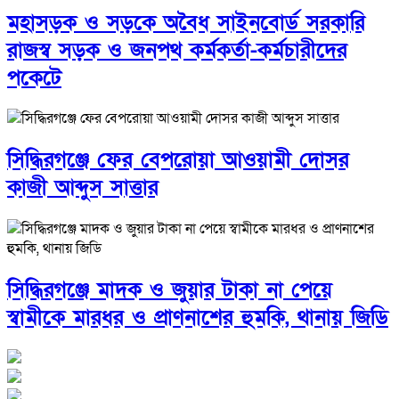
মহাসড়ক ও সড়কে অবৈধ সাইনবোর্ড সরকারি
রাজস্ব সড়ক ও জনপথ কর্মকর্তা-কর্মচারীদের
পকেটে
সিদ্ধিরগঞ্জে ফের বেপরোয়া আওয়ামী দোসর
কাজী আব্দুস সাত্তার
সিদ্ধিরগঞ্জে মাদক ও জুয়ার টাকা না পেয়ে
স্বামীকে মারধর ও প্রাণনাশের হুমকি, থানায় জিডি