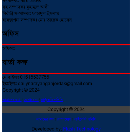
সম্পাদকঃ পাপ্পি আক্তার
সহ সম্পাদকঃ মুহাম্মদ আলী
নির্বাহী সম্পাদকঃ ফাহাদুল ইসলাম
ব্যবস্থাপনা সম্পাদকঃ মোঃ তারেক হোসেন
অফিস
অফিসঃ
বার্তা কক্ষ
মোবাইলঃ 01615537755
ইমেইলঃ dailynarayanganjerdak@gmail.com
Copyright © 2024
আমাদের কথা
!
যোগাযোগ
!
প্রাইভেসি পলিসি
Copyright © 2024
আমাদের কথা
!
যোগাযোগ
!
প্রাইভেসি পলিসি
Developed by:
Flash Technology