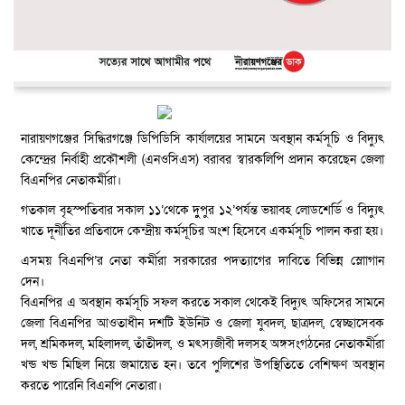
নারায়ণগঞ্জের সিদ্ধিরগঞ্জে ডিপিডিসি কার্যালয়ের সামনে অবস্থান কর্মসূচি ও বিদ্যুৎ
কেন্দ্রের নির্বাহী প্রকৌশলী (এনওসিএস) বরাবর স্বারকলিপি প্রদান করেছেন জেলা
বিএনপির নেতাকর্মীরা।
গতকাল বৃহস্পতিবার সকাল ১১’থেকে দুুপুর ১২’পর্যন্ত ভয়াবহ লোডশের্ডি ও বিদ্যুৎ
খাতে দূর্নীতির প্রতিবাদে কেন্দ্রীয় কর্মসূচির অংশ হিসেবে একর্মসূচি পালন করা হয়।
এসময় বিএনপি’র নেতা কর্মীরা সরকারের পদত্যাগের দাবিতে বিভিন্ন স্লোাগান
দেন।
বিএনপির এ অবস্থান কর্মসূচি সফল করতে সকাল থেকেই বিদ্যুৎ অফিসের সামনে
জেলা বিএনপির আওতাধীন দশটি ইউনিট ও জেলা যুবদল, ছাত্রদল, স্বেচ্ছাসেবক
দল, শ্রমিকদল, মহিলাদল, তাঁতীদল, ও মৎস্যজীবী দলসহ অঙ্গসংগঠনের নেতাকর্মীরা
খন্ড খন্ড মিছিল নিয়ে জমায়েত হন। তবে পুলিশের উপস্থিতিতে বেশিক্ষণ অবস্থান
করতে পারেনি বিএনপি নেতারা।