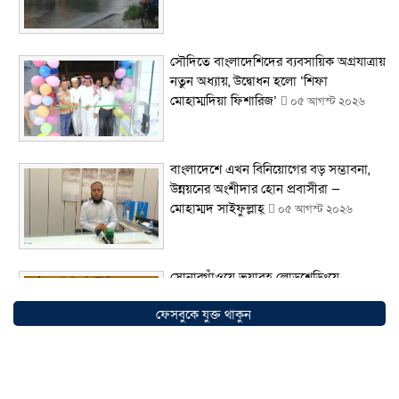
সৌদিতে বাংলাদেশিদের ব্যবসায়িক অগ্রযাত্রায়
নতুন অধ্যায়, উদ্বোধন হলো ‘শিফা
মোহাম্মদিয়া ফিশারিজ’
০৫ আগস্ট ২০২৬
বাংলাদেশে এখন বিনিয়োগের বড় সম্ভাবনা,
উন্নয়নের অংশীদার হোন প্রবাসীরা —
মোহাম্মদ সাইফুল্লাহ্
০৫ আগস্ট ২০২৬
সোনারগাঁওয়ে ভয়াবহ লোডশেডিংয়ে
জনজীবন চরমভাবে বিপর্যস্ত
০৩ আগস্ট
ফেসবুকে যুক্ত থাকুন
২০২৬
আড়াইহাজারে বান্টি বাজারে ৫ গ্রাম