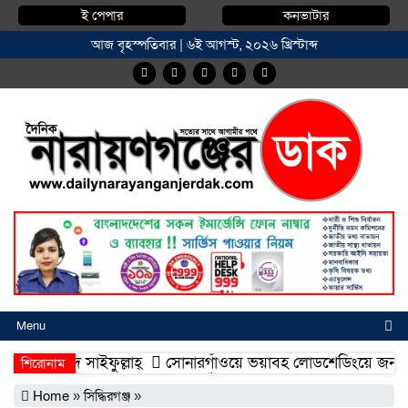
ই পেপার
কনভাটার
আজ বৃহস্পতিবার | ৬ই আগস্ট, ২০২৬ খ্রিস্টাব্দ
Menu
হাম্মদ সাইফুল্লাহ্
সোনারগাঁওয়ে ভয়াবহ লোডশেডিংয়ে জনজীবন চর
শিরোনাম
হাম্মদ সাইফুল্লাহ্
সোনারগাঁওয়ে ভয়াবহ লোডশেডিংয়ে জনজীবন চর
Home
»
সিদ্ধিরগঞ্জ
»