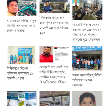
সিদ্ধিরগঞ্জ থানার ওসি
সাইনবোর্ডে কাইল্লা মাসুদ
এমদাদুল যোগদানের পর
আওয়ামী লীগের দোসর
বাহিনীর চাঁদাবাজি: জিম্মি
থেকেই ৩৪ ধারা বাণিজ্য
প্রতারক জগতের শিরমনি
চালক ও যাত্রীরা
তুঙ্গে
মনির এখনো বীরদর্পে
প্রকাশ্যে ঘুরে বেড়াচ্ছেন
সোনারগাঁওয়ে এমপি পুত্র
সিদ্ধিরগঞ্জে বিশেষ
সজীব ডিবি হেফাজতে,
অভিযানে মাদকসহ ১১
মাদক ব্যবসায়ীসহ বিভিন্ন
প্রাথমিক সদস্যপদসহ
আসামি গ্রেপ্তার
অভিযোগে ৭ জন
বিএনপি থেকে বহিষ্কার
গ্রেফতার