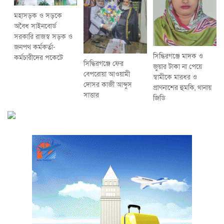
মহাসড়ক ও সড়কে
অবৈধ সাইনবোর্ড
সরকারি রাজস্ব সড়ক ও
জনপথ কর্মকর্তা-
সিদ্ধিরগঞ্জে মাদক ও
কর্মচারীদের পকেটে
সিদ্ধিরগঞ্জে ফের
জুয়ার টাকা না পেয়ে
বেপরোয়া আওয়ামী
স্বামীকে মারধর ও
দোসর কাজী আব্দুস
প্রাণনাশের হুমকি, থানায়
সাত্তার
জিডি