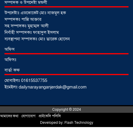
সম্পাদক ও উপদেষ্টা মন্ডলী
উপদেষ্টাঃ এডভোকেট মোঃ নাজমুল হক
সম্পাদকঃ পাপ্পি আক্তার
সহ সম্পাদকঃ মুহাম্মদ আলী
নির্বাহী সম্পাদকঃ ফাহাদুল ইসলাম
ব্যবস্থাপনা সম্পাদকঃ মোঃ তারেক হোসেন
অফিস
অফিসঃ
বার্তা কক্ষ
মোবাইলঃ 01615537755
সোনারগাঁয়ে ৬৮ পিস ইয়াবাসহ নারী মাদক
ইমেইলঃ dailynarayanganjerdak@gmail.com
ব্যবসায়ী গ্রেফতার
০৩ আগস্ট ২০২৬
Copyright © 2024
আমাদের কথা
!
যোগাযোগ
!
প্রাইভেসি পলিসি
সোনারগাঁয়ে পরিত্যক্ত উন্নয়ন প্রকল্প:
Developed by:
Flash Technology
ঠিকাদারের গাফিলতি নাকি তদারকির অভাব
০২ আগস্ট ২০২৬