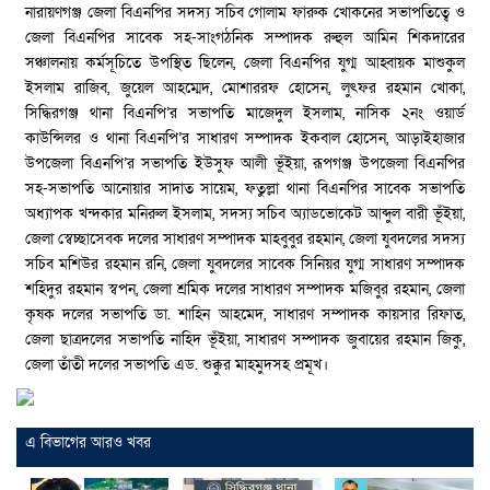
নারায়ণগঞ্জ জেলা বিএনপির সদস্য সচিব গোলাম ফারুক খোকনের সভাপতিত্বে ও
জেলা বিএনপির সাবেক সহ-সাংগঠনিক সম্পাদক রুহুল আমিন শিকদারের
সঞ্চালনায় কর্মসূচিতে উপস্থিত ছিলেন, জেলা বিএনপির যুগ্ম আহ্বায়ক মাশুকুল
ইসলাম রাজিব, জুয়েল আহম্মেদ, মোশাররফ হোসেন, লুৎফর রহমান খোকা,
সিদ্ধিরগঞ্জ থানা বিএনপি’র সভাপতি মাজেদুল ইসলাম, নাসিক ২নং ওয়ার্ড
কাউন্সিলর ও থানা বিএনপি’র সাধারণ সম্পাদক ইকবাল হোসেন, আড়াইহাজার
উপজেলা বিএনপি’র সভাপতি ইউসুফ আলী ভূঁইয়া, রূপগঞ্জ উপজেলা বিএনপির
সহ-সভাপতি আনোয়ার সাদাত সায়েম, ফতুল্লা থানা বিএনপির সাবেক সভাপতি
অধ্যাপক খন্দকার মনিরুল ইসলাম, সদস্য সচিব অ্যাডভোকেট আব্দুল বারী ভূঁইয়া,
জেলা স্বেচ্ছাসেবক দলের সাধারণ সম্পাদক মাহবুবুর রহমান, জেলা যুবদলের সদস্য
সচিব মশিউর রহমান রনি, জেলা যুবদলের সাবেক সিনিয়র যুগ্ম সাধারণ সম্পাদক
শহিদুর রহমান স্বপন, জেলা শ্রমিক দলের সাধারণ সম্পাদক মজিবুর রহমান, জেলা
কৃষক দলের সভাপতি ডা. শাহিন আহমেদ, সাধারণ সম্পাদক কায়সার রিফাত,
জেলা ছাত্রদলের সভাপতি নাহিদ ভূঁইয়া, সাধারণ সম্পাদক জুবায়ের রহমান জিকু,
জেলা তাঁতী দলের সভাপতি এড. শুক্কুর মাহমুদসহ প্রমূখ।
এ বিভাগের আরও খবর