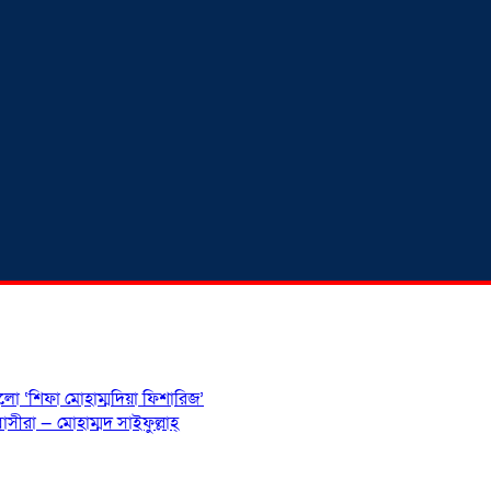
হলো ‘শিফা মোহাম্মদিয়া ফিশারিজ’
সীরা — মোহাম্মদ সাইফুল্লাহ্