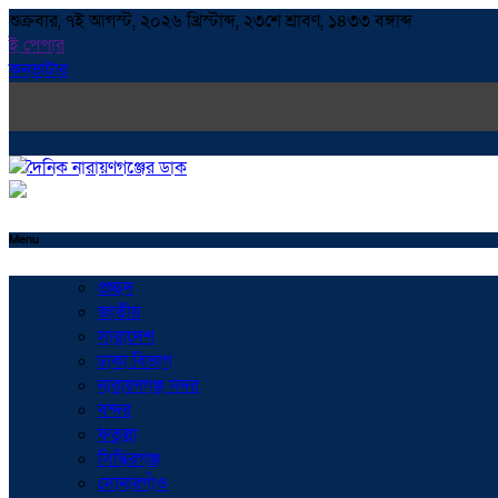
শুক্রবার, ৭ই আগস্ট, ২০২৬ খ্রিস্টাব্দ, ২৩শে শ্রাবণ, ১৪৩৩ বঙ্গাব্দ
ই পেপার
কনভাটার
Menu
প্রচ্ছদ
জাতীয়
সারাদেশ
ঢাকা বিভাগ
নারায়ণগঞ্জ সদর
বন্দর
ফতুল্লা
সিদ্ধিরগঞ্জ
সোনারগাঁও