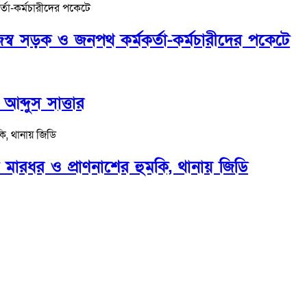
ব সড়ক ও জনপথ কর্মকর্তা-কর্মচারীদের পকেটে
ব্দুস সাত্তার
ে মারধর ও প্রাণনাশের হুমকি, থানায় জিডি