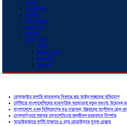
রূপগঞ্জ
আড়াইহাজার
রাজনীতি
অর্থ ও বাণিজ্য
প্রবাসে ডাক
খেলাধুলা
অনন্যা সংবাদ
সংগঠন
নিখোঁজ সংবাদ
সাক্ষাৎকার
বিনোদন
শিরোনাম
বোনাফাইড মশারি কারখানার বিরুদ্ধে শ্রম আইন লঙ্ঘনের অভিযোগ
সৌদিতে বাংলাদেশিদের ব্যবসায়িক অগ্রযাত্রায় নতুন অধ্যায়, উদ্বোধন 
বাংলাদেশে এখন বিনিয়োগের বড় সম্ভাবনা, উন্নয়নের অংশীদার হোন প্রবা
সোনারগাঁওয়ে ভয়াবহ লোডশেডিংয়ে জনজীবন চরমভাবে বিপর্যস্ত
আড়াইহাজারে বান্টি বাজারে ৫ গ্রাম হেরোইনসহ যুবক গ্রেপ্তার