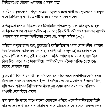
সিদ্ধিরগঞ্জের মৌচাক এলাকায় এ ঘটনা ঘটে।
এ ঘটনায় ভুক্তভোগী আবুল ফয়েজ মজুমদার (৪৭) বাদী হয়ে দুজনকে অভিযুক্ত
করে সিদ্ধিরগঞ্জ থানায় একটি অভিযোগপত্র দায়ের করেন।
অভিযুক্তরা হলেন সিদ্ধিরগঞ্জের মিজমিজি পশ্চিমপাড়া এলাকার মৃত আব্দুল
আজীজের ছেলে আব্দুল হেকিম (৫৮) এবং মিজমিজি মৌচাক সড়ক বসু মার্কেট
এলাকার মৃত আব্দুল আজীজের ছেলে মো. আব্দুল মতিন (৫০)।
অভিযোগ সূত্রে জানা যায়, ভুক্তভোগী ব্যক্তি তিতাস গ্যাস কোম্পানীর একজন
বৈধ ঠিকাদার। আজ সকালে ১নং বিবাদী মো. আব্দুল হেকিম ফোন করে
ভুক্তভোগীকে বলেন, তুই যদি ব্যবসা করিস তাহলে আমাকে ২ লাখ টাকা
চঁাদা দিবে হবে এবং টাকা নিয়ে এখনি মৌচাক জনৈক আরিফ হোসেনের
চায়ের দোকানে আয়।
ভুক্তভোগী বিবাদীর কথামত আরিফের দোকানে এসে বিবাদীদ্ধয়কে কিসের
চঁাদা প্রদান করবে জানতে চাইলে বিবাদীদ্ধয় তাকে এলোপাথারীভাবে কিল,
ঘুষি মেরে শরীরের বিভিন্নস্থানে নীলাফুলা জখম করে এবং তার পরিধেয়
পাঞ্জাবী টেনে ছিড়ে ফেলে।
তার ডাক চিৎকারে আশেপাশের লোকজন এগিয়ে এলে বিবাদীদ্বয়কে তিনি
যদি তাদের দাবীকৃত চঁাদা প্রদান না করে তাহলে তাকে ব্যবসা করতে দিবে