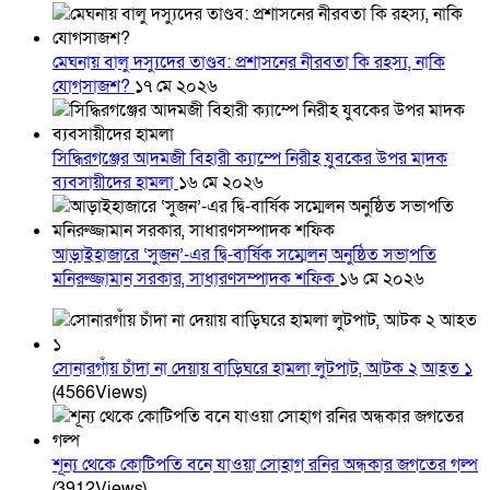
মেঘনায় বালু দস্যুদের তাণ্ডব: প্রশাসনের নীরবতা কি রহস্য, নাকি
যোগসাজশ?
১৭ মে ২০২৬
সিদ্ধিরগঞ্জের আদমজী বিহারী ক্যাম্পে নিরীহ যুবকের উপর মাদক
ব্যবসায়ীদের হামলা
১৬ মে ২০২৬
আড়াইহাজারে ‘সুজন’-এর দ্বি-বার্ষিক সম্মেলন অনুষ্ঠিত সভাপতি
মনিরুজ্জামান সরকার, সাধারণসম্পাদক শফিক
১৬ মে ২০২৬
সোনারগাঁয় চাঁদা না দেয়ায় বাড়িঘরে হামলা লুটপাট, আটক ২ আহত ১
(4566Views)
শূন্য থেকে কোটিপতি বনে যাওয়া সোহাগ রনির অন্ধকার জগতের গল্প
(3912Views)