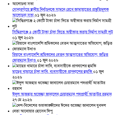
সোনারগাঁয়ে স্থানীয় নির্বাচনকে সামনে রেখে জামায়াতের প্রস্তুতিমূলক
আলোচনা সভা
০১ জুন ২০২৬
সিদ্ধিরগঞ্জে ২ কোটি টাকা চাঁদা দিতে অস্বীকার করায় নির্মাণ সামগ্রী লুট
০১ জুন ২০২৬
রিয়াদে বাংলাদেশি শ্রমিকদের বেতন আত্মসাতের অভিযোগ, জড়িত
ফোরম্যান উধাও
০১ জুন ২০২৬
মাছের খামারে চাঁদা দাবি, ব্যবসায়ীকে প্রাণনাশের হুমকি
০১ জুন
২০২৬
ঈদুল আজহার শুভেচ্ছা জানালেন চেয়ারম্যান পদপ্রার্থী আতাউর রহমান
২৭ মে ২০২৬