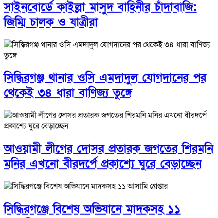
সাইনবোর্ডে কাইল্লা মাসুদ বাহিনীর চাঁদাবাজি:
জিম্মি চালক ও যাত্রীরা
সিদ্ধিরগঞ্জ থানার ওসি এমদাদুল যোগদানের পর
থেকেই ৩৪ ধারা বাণিজ্য তুঙ্গে
আওয়ামী লীগের দোসর প্রতারক জগতের শিরমনি
মনির এখনো বীরদর্পে প্রকাশ্যে ঘুরে বেড়াচ্ছেন
সিদ্ধিরগঞ্জে বিশেষ অভিযানে মাদকসহ ১১