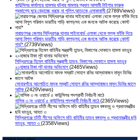
কাউন্সিলর কার্যালয়ে হামলার ঘটনায় মামলার প্রধান আসামী টাইগার ফারুক
প্রকাশ্যে ঘুরে বেড়াচ্ছে ধরছে না পুলিশ,আতংকে এলাকাবাসী
(2789Views)
নারায়ণগঞ্জ জেলার সিদ্ধিরগঞ্জ থানার সাইনবোর্ড এলাকা থেকে শুল্ক ফাঁকি দিয়ে
আসা বিপুল পরিমান ভারতীয় শাড়ি কাপড়সহ এক জনকে আটক করেছে কোস্ট
গার্ড*
(2739Views)
সিদ্ধিরগঞ্জে হিমেল বাহিনীর সন্ত্রাসী তান্ডব, বিকাশের দোকানে হামলা ভাংচুর
২০হাজার টাকা লুট থানায় অভিযোগ
(2465Views)
সোনারগাঁয়ে আলোচিত মাদক সম্রাট সোহাগ রনির আস্থাবাজন মামুন ডিবির জালে
আটক
(2429Views)
নাসিক ৩ নং ওয়ার্ডে ৫ কাউন্সিলর পদপ্রার্থী নির্বাচনী মাঠে
(2365Views)
সিদ্ধিরগঞ্জে তাঁতী লীগের অফিসে মতি বাহিনীর তান্ডব বঙ্গবন্ধু ও প্রধানমন্ত্রীর ছবি
ভাংচুর, আহত ৩
(2358Views)
ফেসবুকে যুক্ত থাকুন