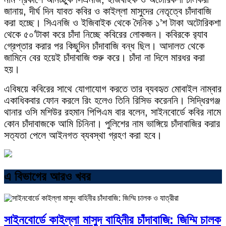
জানায়, দীর্ঘ দিন যাবত কবির ও কাইল্লা মাসুদের নেতৃত্বে চাঁদাবাজি
করা হচ্ছে। সিএনজি ও ইজিবাইক থেকে দৈনিক ১’শ টাকা অটোরিকশা
থেকে ৫০’টাকা করে চাঁদা নিচ্ছে কবিরের লোকজন। কবিরকে র‍্যাব
গ্রেপ্তার করার পর কিছুদিন চাঁদাবাজি বন্ধ ছিল। আদালত থেকে
জামিনে বের হয়েই চাঁদাবাজি শুরু করে। চাঁদা না দিলে মারধর করা
হয়।
এবিষয়ে কবিরের সাথে যোগাযোগ করতে তার ব্যবহৃত মোবাইল নাম্বার
একাধিকবার ফোন করলে রিং হলেও তিনি রিসিভ করেননি। সিদ্ধিরগঞ্জ
থানার ওসি মশিউর রহমান পিপিএম বার বলেন, সাইনবোর্ডে কবির নামে
কোন চাঁদাবাজকে আমি চিনিনা। পুলিশের নাম ভাঙ্গিয়ে চাঁদাবাজির করার
সত্যতা পেলে আইনগত ব্যবস্থা গ্রহণ করা হবে।
এ বিভাগের আরও খবর
সাইনবোর্ডে কাইল্লা মাসুদ বাহিনীর চাঁদাবাজি: জিম্মি চালক