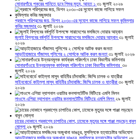
সোনারগাঁয়ে পুকুরের পানিতে ডুবে শিশুর মৃত্যু, আহত ১
৩১ জুলাই ২০২৬
প্রবাসে পরিশ্রমের জয়, ভিশন ২০৩০-এর সুযোগ কাজে লাগিয়ে সফল কুমিল্লার
কবির মজুমদার
৩১ জুলাই ২০২৬
জুলাই বিপ্লবের বর্ষপূর্তি উপলক্ষে সারাদেশের মসজিদে দোয়ার আহ্বান
৩১ জুলাই
২০২৬
আড়াইহাজারে গাঁজাসহ পুলিশের ২ সোর্সকে আটক করল জনতা
৩১ জুলাই ২০২৬
সোনারগাঁওয়ে উন্নয়নমূলক কার্যক্রম পরিদর্শনে ঢাকা বিভাগীয় কমিশনার
৩০
জুলাই ২০২৬
সাইনবোর্ডে কাইল্লা মাসুদ বাহিনীর চাঁদাবাজি: জিম্মি চালক ও যাত্রীরা
৩০ জুলাই
২০২৬
লাওসে এশিয়া ন্যাশনাল ওয়াটার কনসালটেটিভ মিটিংয়ে এমপি মিলন
২৯ জুলাই
২০২৬
চায়ের দোকানে প্রকাশ্যে চাপাতির কোপ, ঢামেকে মৃত্যুর সঙ্গে পাঞ্জা লড়ছেন বাবুল
মোল্লা
২৯ জুলাই ২০২৬
আড়াইহাজারে মস‌জি‌দের অজুখানা ভাঙচুর, মুসল্লিকে হত্যাচেষ্টার অভিযোগ
২৮