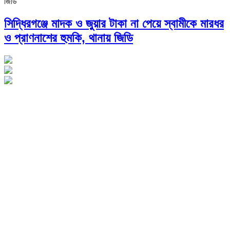
সিদ্ধিরগঞ্জে মাদক ও জুয়ার টাকা না পেয়ে স্বামীকে মারধর
ও প্রাণনাশের হুমকি, থানায় জিডি