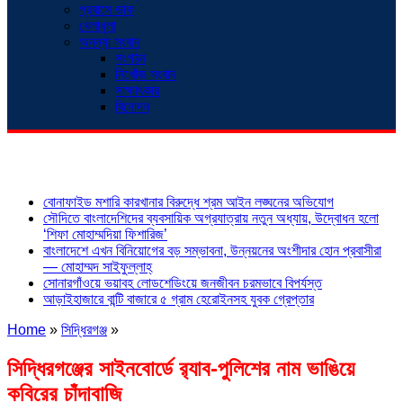
প্রবাসে ডাক
খেলাধুলা
অনন্যা সংবাদ
সংগঠন
নিখোঁজ সংবাদ
সাক্ষাৎকার
বিনোদন
শিরোনাম
বোনাফাইড মশারি কারখানার বিরুদ্ধে শ্রম আইন লঙ্ঘনের অভিযোগ
সৌদিতে বাংলাদেশিদের ব্যবসায়িক অগ্রযাত্রায় নতুন অধ্যায়, উদ্বোধন হলো
‘শিফা মোহাম্মদিয়া ফিশারিজ’
বাংলাদেশে এখন বিনিয়োগের বড় সম্ভাবনা, উন্নয়নের অংশীদার হোন প্রবাসীরা
— মোহাম্মদ সাইফুল্লাহ্
সোনারগাঁওয়ে ভয়াবহ লোডশেডিংয়ে জনজীবন চরমভাবে বিপর্যস্ত
আড়াইহাজারে বান্টি বাজারে ৫ গ্রাম হেরোইনসহ যুবক গ্রেপ্তার
Home
»
সিদ্ধিরগঞ্জ
»
সিদ্ধিরগঞ্জের সাইনবোর্ডে র‍্যাব-পুলিশের নাম ভাঙিয়ে
কবিরের চাঁদাবাজি