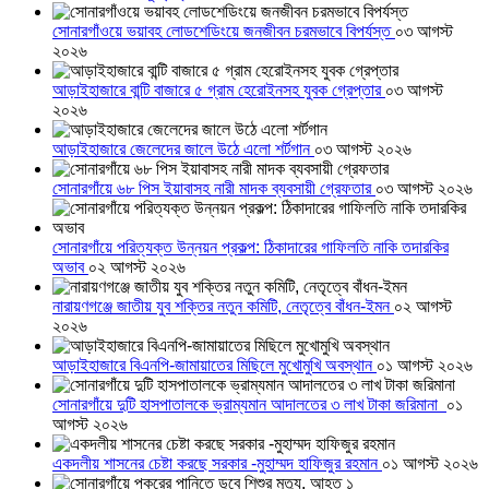
সোনারগাঁওয়ে ভয়াবহ লোডশেডিংয়ে জনজীবন চরমভাবে বিপর্যস্ত
০৩ আগস্ট
২০২৬
আড়াইহাজারে বান্টি বাজারে ৫ গ্রাম হেরোইনসহ যুবক গ্রেপ্তার
০৩ আগস্ট
২০২৬
আড়াইহাজারে জেলেদের জালে উঠে এলো শর্টগান
০৩ আগস্ট ২০২৬
সোনারগাঁয়ে ৬৮ পিস ইয়াবাসহ নারী মাদক ব্যবসায়ী গ্রেফতার
০৩ আগস্ট ২০২৬
সোনারগাঁয়ে পরিত্যক্ত উন্নয়ন প্রকল্প: ঠিকাদারের গাফিলতি নাকি তদারকির
অভাব
০২ আগস্ট ২০২৬
নারায়ণগঞ্জে জাতীয় যুব শক্তির নতুন কমিটি, নেতৃত্বে বাঁধন-ইমন
০২ আগস্ট
২০২৬
আড়াইহাজারে বিএনপি-জামায়াতের মিছিলে মুখোমুখি অবস্থান
০১ আগস্ট ২০২৬
সোনারগাঁয়ে দুটি হাসপাতালকে ভ্রাম্যমান আদালতের ৩ লাখ টাকা জরিমানা
০১
আগস্ট ২০২৬
একদলীয় শাসনের চেষ্টা করছে সরকার -মুহাম্মদ হাফিজুর রহমান
০১ আগস্ট ২০২৬