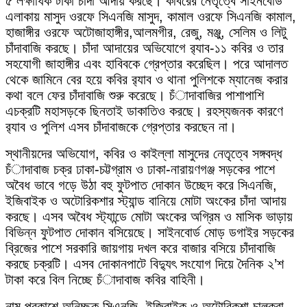
৫ লক্ষাধিক টাকা চাঁদা আদায় করছে। কবিরের নেতৃত্বে সাইনবোর্ড
এলাকায় মাসুদ ওরফে সিএনজি মাসুদ, কামাল ওরফে সিএনজি কামাল,
হাজাঙ্গীর ওরফে অটোজাহাঙ্গীর,আলমগীর, রেজু, মঞ্জু, সেলিম ও লিটু
চাঁদাবাজি করছে। চাঁদা আদায়ের অভিযোগে র‍্যাব-১১ কবির ও তার
সহযোগী জাহাঙ্গীর এবং হাবিবকে গ্রেপ্তার করেছিল। পরে আদালত
থেকে জামিনে বের হয়ে কবির র‍্যাব ও থানা পুলিশকে ম্যানেজ করার
কথা বলে ফের চাঁদাবাজি শুরু করেছে। চঁাদাবাজির পাশাপাশি
এচক্রটি মহাসড়কে ছিনতাই ডাকাতিও করছে। রহস্যজনক কারণে
র‍্যাব ও পুলিশ এসব চাঁদাবাজকে গ্রেপ্তার করছেন না।
স্থানীয়দের অভিযোগ, কবির ও কাইল্লা মাসুদের নেতৃত্বে সঙ্গবদ্ধ
চঁাদাবাজ চক্র ঢাকা-চট্টগ্রাম ও ঢাকা-নারায়ণগঞ্জ সড়কের পাশে
অবৈধ ভাবে গড়ে উঠা বহু ফুটপাত দোকান উচ্ছেদ করে সিএনজি,
ইজিবাইক ও অটোরিকশার স্ট্যান্ড বানিয়ে মোটা অংকের চাঁদা আদায়
করছে। এসব অবৈধ স্ট্যান্ডে মোটা অংকের অগ্রিম ও মাসিক ভাড়ায়
বিভিন্ন ফুটপাত দোকান বসিয়েছে। সাইনবোর্ড মোড় ডগাইর সড়কের
ব্রিজের পাশে সরকারি জায়গায় দখল করে বাজার বসিয়ে চাঁদাবাজি
করছে চক্রটি। এসব দোকানপাটে বিদ্যুৎ সংযোগ দিয়ে দৈনিক ২’শ
টাকা করে বিল নিচ্ছে চঁাদাবাজ কবির বাহিনী।
নাম প্রকাশে অনিচ্ছুক সিএনজি, ইজিবাইক ও অটোরিকশা চালকরা