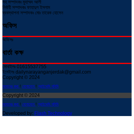
সহ সম্পাদকঃ মুহাম্মদ আলী
নির্বাহী সম্পাদকঃ ফাহাদুল ইসলাম
ব্যবস্থাপনা সম্পাদকঃ মোঃ তারেক হোসেন
অফিস
অফিসঃ
বার্তা কক্ষ
মোবাইলঃ 01615537755
ইমেইলঃ dailynarayanganjerdak@gmail.com
Copyright © 2024
আমাদের কথা
!
যোগাযোগ
!
প্রাইভেসি পলিসি
Copyright © 2024
আমাদের কথা
!
যোগাযোগ
!
প্রাইভেসি পলিসি
Developed by:
Flash Technology