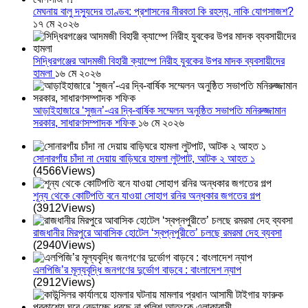
মেঘনায় বালু দস্যুদের তাণ্ডব: প্রশাসনের নীরবতা কি রহস্য, নাকি যোগসাজশ?
১৭ মে ২০২৬
সিদ্ধিরগঞ্জের আদমজী বিহারী ক্যাম্পে নিরীহ যুবকের উপর মাদক ব্যবসায়ীদের
হামলা
১৬ মে ২০২৬
আড়াইহাজারে ‘সুজন’-এর দ্বি-বার্ষিক সম্মেলন অনুষ্ঠিত সভাপতি মনিরুজ্জামান
সরকার, সাধারণসম্পাদক শফিক
১৬ মে ২০২৬
সোনারগাঁয় চাঁদা না দেয়ায় বাড়িঘরে হামলা লুটপাট, আটক ২ আহত ১
(4566Views)
শূন্য থেকে কোটিপতি বনে যাওয়া সোহাগ রনির অন্ধকার জগতের গল্প
(3912Views)
রাজধানীর মিরপুরে আবাসিক হোটেল ‘স্বপ্নপুরীতে’ চলছে রমরমা দেহ ব্যবসা
(2940Views)
এলপিজি’র মূল্যবৃদ্ধি জনগণের দুর্ভোগ বাড়বে : বাংলাদেশ ন্যাপ
(2912Views)