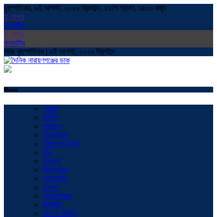
বৃহস্পতিবার, ৬ই আগস্ট, ২০২৬ খ্রিস্টাব্দ, ২২শে শ্রাবণ, ১৪৩৩ বঙ্গাব্দ
ই পেপার
কনভাটার
ই পেপার
কনভাটার
আজ বৃহস্পতিবার | ৬ই আগস্ট, ২০২৬ খ্রিস্টাব্দ
Menu
প্রচ্ছদ
জাতীয়
সারাদেশ
ঢাকা বিভাগ
নারায়ণগঞ্জ সদর
বন্দর
ফতুল্লা
সিদ্ধিরগঞ্জ
সোনারগাঁও
রূপগঞ্জ
আড়াইহাজার
রাজনীতি
অর্থ ও বাণিজ্য