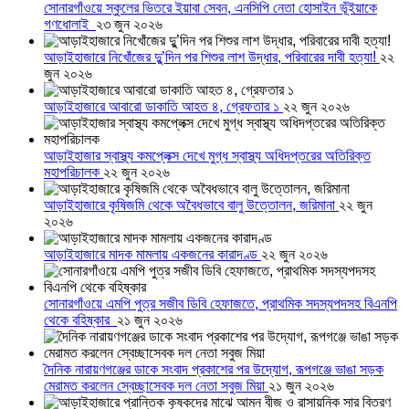
সোনারগাঁওয়ে স্কুলের ভিতরে ইয়াবা সেবন, এনসিপি নেতা হোসাইন ভূঁইয়াকে
গণধোলাই
২৩ জুন ২০২৬
আড়াইহাজারে নিখোঁজের দুু’দিন পর শিশুর লাশ উদ্ধার, পরিবারের দাবী হত্যা!
২২
জুন ২০২৬
আড়াইহাজারে আবারো ডাকাতি আহত ৪, গ্রেফতার ১
২২ জুন ২০২৬
আড়াইহাজার স্বাস্থ্য কমপ্লেক্স দেখে মুগ্ধ স্বাস্থ্য অধিদপ্তরের অতিরিক্ত
মহাপরিচালক
২২ জুন ২০২৬
আড়াইহাজারে কৃষিজমি থেকে অবৈধভাবে বালু উত্তোলন, জরিমানা
২২ জুন
২০২৬
আড়াইহাজারে মাদক মামলায় একজনের কারাদণ্ড
২২ জুন ২০২৬
সোনারগাঁওয়ে এমপি পুত্র সজীব ডিবি হেফাজতে, প্রাথমিক সদস্যপদসহ বিএনপি
থেকে বহিষ্কার
২১ জুন ২০২৬
দৈনিক নারায়ণগঞ্জের ডাকে সংবাদ প্রকাশের পর উদ্যোগ, রূপগঞ্জে ভাঙা সড়ক
মেরামত করলেন স্বেচ্ছাসেবক দল নেতা সবুজ মিয়া
২১ জুন ২০২৬