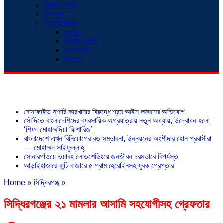
প্রবাসে ডাক
খেলাধুলা
অনন্যা সংবাদ
সংগঠন
নিখোঁজ সংবাদ
সাক্ষাৎকার
বিনোদন
শিরোনাম
বোনাফাইড মশারি কারখানার বিরুদ্ধে শ্রম আইন লঙ্ঘনের অভিযোগ
সৌদিতে বাংলাদেশিদের ব্যবসায়িক অগ্রযাত্রায় নতুন অধ্যায়, উদ্বোধন হলো
‘শিফা মোহাম্মদিয়া ফিশারিজ’
বাংলাদেশে এখন বিনিয়োগের বড় সম্ভাবনা, উন্নয়নের অংশীদার হোন প্রবাসীরা
— মোহাম্মদ সাইফুল্লাহ্
সোনারগাঁওয়ে ভয়াবহ লোডশেডিংয়ে জনজীবন চরমভাবে বিপর্যস্ত
আড়াইহাজারে বান্টি বাজারে ৫ গ্রাম হেরোইনসহ যুবক গ্রেপ্তার
Home
»
সিদ্ধিরগঞ্জ
»
সিদ্ধিরগঞ্জের ২১ মামলার আসামি সহযোগীসহ গ্রেফতার