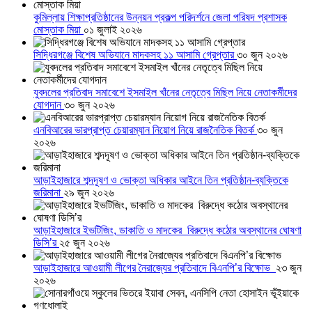
কুমিল্লায় শিক্ষাপ্রতিষ্ঠানের উন্নয়ন প্রকল্প পরিদর্শনে জেলা পরিষদ প্রশাসক
মোস্তাক মিয়া
০১ জুলাই ২০২৬
সিদ্ধিরগঞ্জে বিশেষ অভিযানে মাদকসহ ১১ আসামি গ্রেপ্তার
৩০ জুন ২০২৬
যুবদলের প্রতিবাদ সমাবেশে ইসমাইল খাঁনের নেতৃত্বে মিছিল নিয়ে নেতাকর্মীদের
যোগদান
৩০ জুন ২০২৬
এনবিআরের ভারপ্রাপ্ত চেয়ারম্যান নিয়োগ নিয়ে রাজনৈতিক বিতর্ক
৩০ জুন
২০২৬
আড়াইহাজারে শব্দদূষণ ও ভোক্তা অধিকার আইনে তিন প্রতিষ্ঠান-ব্যক্তিকে
জরিমানা
২৯ জুন ২০২৬
আড়াইহাজারে ইভটিজিং, ডাকাতি ও মাদকের বিরুদ্ধে কঠোর অবস্থানের ঘোষণা
ডিসি’র
২৫ জুন ২০২৬
আড়াইহাজারে আওয়ামী লীগের নৈরাজ্যের প্রতিবাদে বিএনপি’র বিক্ষোভ
২৩ জুন
২০২৬