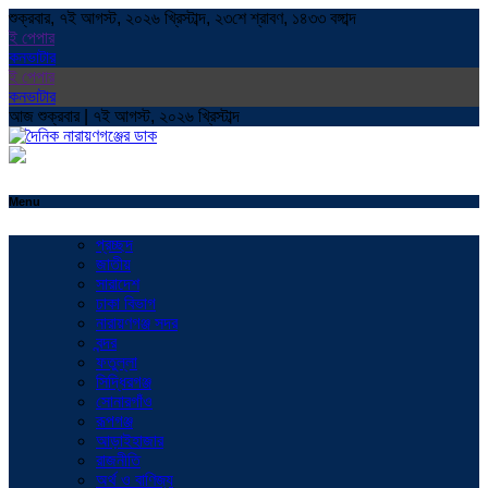
শুক্রবার, ৭ই আগস্ট, ২০২৬ খ্রিস্টাব্দ, ২৩শে শ্রাবণ, ১৪৩৩ বঙ্গাব্দ
ই পেপার
কনভাটার
ই পেপার
কনভাটার
আজ শুক্রবার | ৭ই আগস্ট, ২০২৬ খ্রিস্টাব্দ
Menu
প্রচ্ছদ
জাতীয়
সারাদেশ
ঢাকা বিভাগ
নারায়ণগঞ্জ সদর
বন্দর
ফতুল্লা
সিদ্ধিরগঞ্জ
সোনারগাঁও
রূপগঞ্জ
আড়াইহাজার
রাজনীতি
অর্থ ও বাণিজ্য