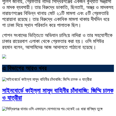
পুলিশ জানায়, গ্রেফতার নাদির সিদ্ধিরগঞ্জের একজন কুখ্যাত সন্ত্রাসী
ও মাদক ব্যবসায়ী। তার বিরুদ্ধে ডাকাতি, ছিনতাই, অস্ত্র ও মাদকসহ
নারায়ণগঞ্জের বিভিন্ন থানায় মোট ২১টি মামলা এবং ৫টি গ্রেফতারি
পরোয়ানা রয়েছে। তার বিরুদ্ধে একাধিক মামলা থাকায় দীর্ঘদিন ধরে
গা ঢাকা দিয়ে স্থান পরিবর্তন করে পালাতক ছিল।
গোপন সংবাদের ভিত্তি‌তে অভিযান চা‌লি‌য়ে না‌দিরা ও তার সহযোগীকে
ঢাকার রায়েরবাগ এলাকা থেকে গ্রেফতার করা হয়। ওসি মশিউর
রহমান বলেন, আসামিদের আজ আদালতে পাঠানো হয়েছে।
এ বিভাগের আরও খবর
সাইনবোর্ডে কাইল্লা মাসুদ বাহিনীর চাঁদাবাজি: জিম্মি চালক
ও যাত্রীরা