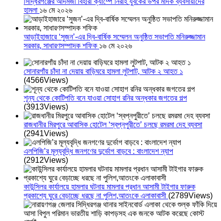
সিদ্ধিরগঞ্জের আদমজী বিহারী ক্যাম্পে নিরীহ যুবকের উপর মাদক ব্যবসায়ীদের
হামলা
১৬ মে ২০২৬
আড়াইহাজারে ‘সুজন’-এর দ্বি-বার্ষিক সম্মেলন অনুষ্ঠিত সভাপতি মনিরুজ্জামান
সরকার, সাধারণসম্পাদক শফিক
১৬ মে ২০২৬
সোনারগাঁয় চাঁদা না দেয়ায় বাড়িঘরে হামলা লুটপাট, আটক ২ আহত ১
(4566Views)
শূন্য থেকে কোটিপতি বনে যাওয়া সোহাগ রনির অন্ধকার জগতের গল্প
(3913Views)
রাজধানীর মিরপুরে আবাসিক হোটেল ‘স্বপ্নপুরীতে’ চলছে রমরমা দেহ ব্যবসা
(2941Views)
এলপিজি’র মূল্যবৃদ্ধি জনগণের দুর্ভোগ বাড়বে : বাংলাদেশ ন্যাপ
(2912Views)
কাউন্সিলর কার্যালয়ে হামলার ঘটনায় মামলার প্রধান আসামী টাইগার ফারুক
প্রকাশ্যে ঘুরে বেড়াচ্ছে ধরছে না পুলিশ,আতংকে এলাকাবাসী
(2789Views)