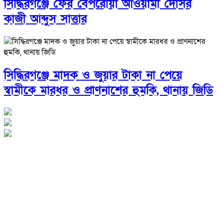
সিদ্ধিরগঞ্জে ফের বেপরোয়া আওয়ামী দোসর
কাজী আব্দুস সাত্তার
সিদ্ধিরগঞ্জে মাদক ও জুয়ার টাকা না পেয়ে
স্বামীকে মারধর ও প্রাণনাশের হুমকি, থানায় জিডি