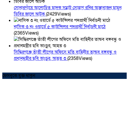
সোনারগাঁয়ে আলোচিত মাদক সম্রাট সোহাগ রনির আস্থাবাজন মামুন
ডিবির জালে আটক
(2429Views)
নাসিক ৩ নং ওয়ার্ডে ৫ কাউন্সিলর পদপ্রার্থী নির্বাচনী মাঠে
(2365Views)
সিদ্ধিরগঞ্জে তাঁতী লীগের অফিসে মতি বাহিনীর তান্ডব বঙ্গবন্ধু ও
প্রধানমন্ত্রীর ছবি ভাংচুর, আহত ৩
(2358Views)
ফেসবুকে যুক্ত থাকুন