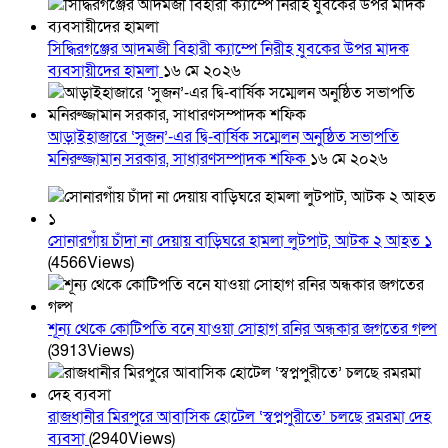
সিদ্ধিরগঞ্জের আদমজী বিহারী ক্যাম্পে নিরীহ যুবকের উপর মাদক
ব্যবসায়ীদের হামলা
১৬ মে ২০২৬
আড়াইহাজারে ‘সুজন’-এর দ্বি-বার্ষিক সম্মেলন অনুষ্ঠিত সভাপতি
মনিরুজ্জামান সরকার, সাধারণসম্পাদক শফিক
১৬ মে ২০২৬
সোনারগাঁয় চাঁদা না দেয়ায় বাড়িঘরে হামলা লুটপাট, আটক ২ আহত ১
(4566Views)
শূন্য থেকে কোটিপতি বনে যাওয়া সোহাগ রনির অন্ধকার জগতের গল্প
(3913Views)
রাজধানীর মিরপুরে আবাসিক হোটেল ‘স্বপ্নপুরীতে’ চলছে রমরমা দেহ
ব্যবসা
(2940Views)