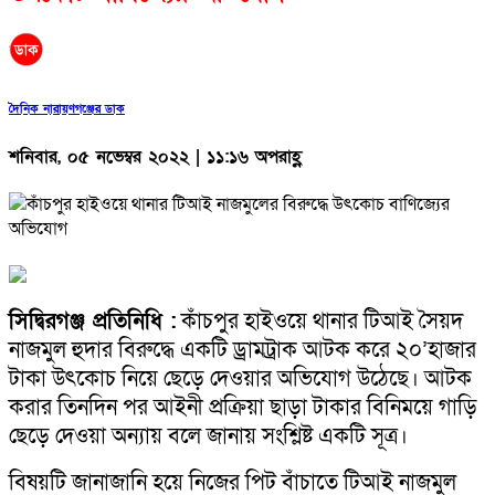
দৈনিক নারায়ণগঞ্জের ডাক
শনিবার, ০৫ নভেম্বর ২০২২ | ১১:১৬ অপরাহ্ণ
সিদ্বিরগঞ্জ প্রতিনিধি :
কাঁচপুর হাইওয়ে থানার টিআই সৈয়দ
নাজমুল হুদার বিরুদ্ধে একটি ড্রামট্রাক আটক করে ২০’হাজার
টাকা উৎকোচ নিয়ে ছেড়ে দেওয়ার অভিযোগ উঠেছে। আটক
করার তিনদিন পর আইনী প্রক্রিয়া ছাড়া টাকার বিনিময়ে গাড়ি
ছেড়ে দেওয়া অন্যায় বলে জানায় সংশ্লিষ্ট একটি সূত্র।
বিষয়টি জানাজানি হয়ে নিজের পিট বাঁচাতে টিআই নাজমুল