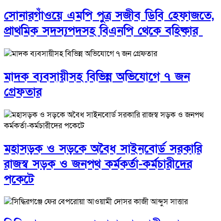
সোনারগাঁওয়ে এমপি পুত্র সজীব ডিবি হেফাজতে,
প্রাথমিক সদস্যপদসহ বিএনপি থেকে বহিষ্কার
মাদক ব্যবসায়ীসহ বিভিন্ন অভিযোগে ৭ জন
গ্রেফতার
মহাসড়ক ও সড়কে অবৈধ সাইনবোর্ড সরকারি
রাজস্ব সড়ক ও জনপথ কর্মকর্তা-কর্মচারীদের
পকেটে