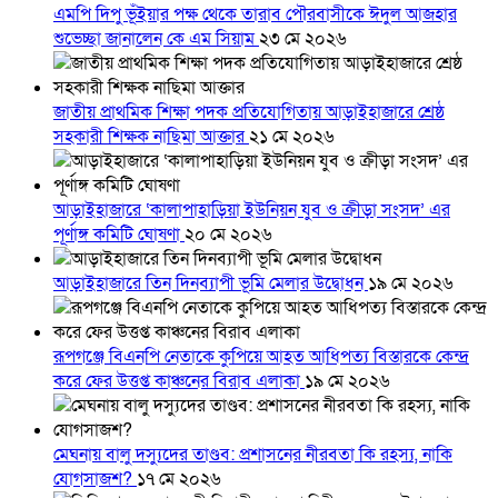
এমপি দিপু ভূঁইয়ার পক্ষ থেকে তারাব পৌরবাসীকে ঈদুল আজহার
শুভেচ্ছা জানালেন কে এম সিয়াম
২৩ মে ২০২৬
জাতীয় প্রাথমিক শিক্ষা পদক প্রতিযোগিতায় আড়াইহাজারে শ্রেষ্ঠ
সহকারী শিক্ষক নাছিমা আক্তার
২১ মে ২০২৬
আড়াইহাজারে ‘কালাপাহাড়িয়া ইউনিয়ন যুব ও ক্রীড়া সংসদ’ এর
পূর্ণাঙ্গ কমিটি ঘোষণা
২০ মে ২০২৬
আড়াইহাজারে তিন দিনব্যাপী ভূমি মেলার উদ্বোধন
১৯ মে ২০২৬
রূপগঞ্জে বিএনপি নেতাকে কুপিয়ে আহত আধিপত্য বিস্তারকে কেন্দ্র
করে ফের উত্তপ্ত কাঞ্চনের বিরাব এলাকা
১৯ মে ২০২৬
মেঘনায় বালু দস্যুদের তাণ্ডব: প্রশাসনের নীরবতা কি রহস্য, নাকি
যোগসাজশ?
১৭ মে ২০২৬