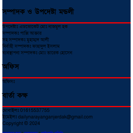
সম্পাদক ও উপদেষ্টা মন্ডলী
উপদেষ্টাঃ এডভোকেট মোঃ নাজমুল হক
সম্পাদকঃ পাপ্পি আক্তার
সহ সম্পাদকঃ মুহাম্মদ আলী
নির্বাহী সম্পাদকঃ ফাহাদুল ইসলাম
ব্যবস্থাপনা সম্পাদকঃ মোঃ তারেক হোসেন
অফিস
অফিসঃ
বার্তা কক্ষ
মোবাইলঃ 01615537755
ইমেইলঃ dailynarayanganjerdak@gmail.com
Copyright © 2024