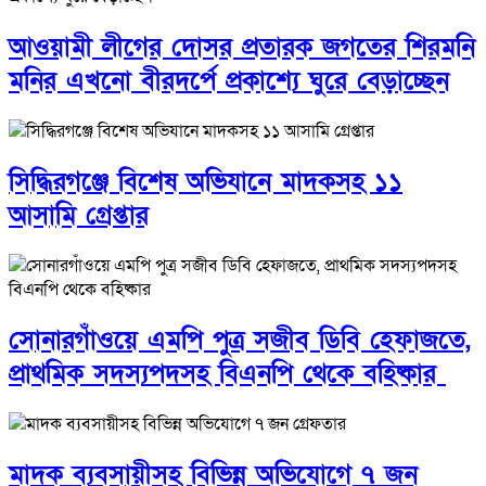
আওয়ামী লীগের দোসর প্রতারক জগতের শিরমনি
মনির এখনো বীরদর্পে প্রকাশ্যে ঘুরে বেড়াচ্ছেন
সিদ্ধিরগঞ্জে বিশেষ অভিযানে মাদকসহ ১১
আসামি গ্রেপ্তার
সোনারগাঁওয়ে এমপি পুত্র সজীব ডিবি হেফাজতে,
প্রাথমিক সদস্যপদসহ বিএনপি থেকে বহিষ্কার
মাদক ব্যবসায়ীসহ বিভিন্ন অভিযোগে ৭ জন