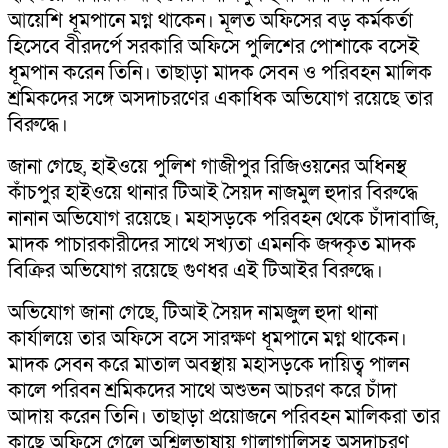
আয়েশি ধূমপানে মগ্ন থাকেন। মূলত অফিসের বড় কর্মকর্তা
হিসেবে বীরদর্পে সরকারি অফিসে পুলিশের পোশাকে বসেই
ধূমপান করেন তিনি। তাছাড়া মাদক সেবন ও পরিবহন মালিক
শ্রমিকদের সঙ্গে অসদাচরণের একাধিক অভিযোগ রয়েছে তার
বিরুদ্ধে।
জানা গেছে, হাইওয়ে পুলিশ গাজীপুর রিজিওয়নের অধিনস্থ
কাঁচপুর হাইওয়ে থানার টিআই সৈয়দ নাজমুল হুদার বিরুদ্ধে
নানান অভিযোগ রয়েছে। মহাসড়কে পরিবহন থেকে চাঁদাবাজি,
মাদক পাচারকারীদের সাথে সখ্যতা এমনকি জব্দকৃত মাদক
বিক্রির অভিযোগ রয়েছে গুণধর এই টিআইর বিরুদ্ধে।
অভিযোগ জানা গেছে, টিআই সৈয়দ নামজুল হুদা থানা
কার্যালয়ে তার অফিসে বসে সারক্ষণ ধূমপানে মগ্ন থাকেন।
মাদক সেবন করে মাতাল অবস্থায় মহাসড়কে দায়িত্ব পালন
কালে পরিবন শ্রমিকদের সাথে অশুভন আচরণ করে চাঁদা
আদায় করেন তিনি। তাছাড়া প্রয়োজনে পরিবহন মালিকরা তার
কাছে অফিসে গেলে অশ্লিলভাষায় গালাগালিসহ অসদাচরণ