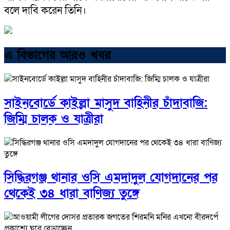
বলে দাবি করেন তিনি।
এ বিভাগের আরও খবর
সাইনবোর্ডে কাইল্লা মাসুদ বাহিনীর চাঁদাবাজি:
জিম্মি চালক ও যাত্রীরা
সিদ্ধিরগঞ্জ থানার ওসি এমদাদুল যোগদানের পর
থেকেই ৩৪ ধারা বাণিজ্য তুঙ্গে