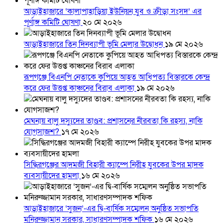
আড়াইহাজারে ‘কালাপাহাড়িয়া ইউনিয়ন যুব ও ক্রীড়া সংসদ’ এর
পূর্ণাঙ্গ কমিটি ঘোষণা
২০ মে ২০২৬
আড়াইহাজারে তিন দিনব্যাপী ভূমি মেলার উদ্বোধন
১৯ মে ২০২৬
রূপগঞ্জে বিএনপি নেতাকে কুপিয়ে আহত আধিপত্য বিস্তারকে কেন্দ্র
করে ফের উত্তপ্ত কাঞ্চনের বিরাব এলাকা
১৯ মে ২০২৬
মেঘনায় বালু দস্যুদের তাণ্ডব: প্রশাসনের নীরবতা কি রহস্য, নাকি
যোগসাজশ?
১৭ মে ২০২৬
সিদ্ধিরগঞ্জের আদমজী বিহারী ক্যাম্পে নিরীহ যুবকের উপর মাদক
ব্যবসায়ীদের হামলা
১৬ মে ২০২৬
আড়াইহাজারে ‘সুজন’-এর দ্বি-বার্ষিক সম্মেলন অনুষ্ঠিত সভাপতি
মনিরুজ্জামান সরকার, সাধারণসম্পাদক শফিক
১৬ মে ২০২৬