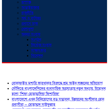
রূপগঞ্জ
আড়াইহাজার
রাজনীতি
অর্থ ও বাণিজ্য
প্রবাসে ডাক
খেলাধুলা
অনন্যা সংবাদ
সংগঠন
নিখোঁজ সংবাদ
সাক্ষাৎকার
বিনোদন
শিরোনাম
বোনাফাইড মশারি কারখানার বিরুদ্ধে শ্রম আইন লঙ্ঘনের অভিযোগ
সৌদিতে বাংলাদেশিদের ব্যবসায়িক অগ্রযাত্রায় নতুন অধ্যায়, উদ্বোধন
হলো ‘শিফা মোহাম্মদিয়া ফিশারিজ’
বাংলাদেশে এখন বিনিয়োগের বড় সম্ভাবনা, উন্নয়নের অংশীদার হোন
প্রবাসীরা — মোহাম্মদ সাইফুল্লাহ্