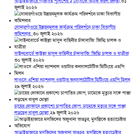
আড়াইহাজারে গাঁজাসহ পুলিশের ২ সোর্সকে আটক করল জনতা
৩১
জুলাই ২০২৬
সোনারগাঁওয়ে উন্নয়নমূলক কার্যক্রম পরিদর্শনে ঢাকা বিভাগীয়
কমিশনার
৩০ জুলাই ২০২৬
সাইনবোর্ডে কাইল্লা মাসুদ বাহিনীর চাঁদাবাজি: জিম্মি চালক ও যাত্রীরা
৩০ জুলাই ২০২৬
লাওসে এশিয়া ন্যাশনাল ওয়াটার কনসালটেটিভ মিটিংয়ে এমপি মিলন
২৯ জুলাই ২০২৬
চায়ের দোকানে প্রকাশ্যে চাপাতির কোপ, ঢামেকে মৃত্যুর সঙ্গে পাঞ্জা
লড়ছেন বাবুল মোল্লা
২৯ জুলাই ২০২৬
আড়াইহাজারে মস‌জি‌দের অজুখানা ভাঙচুর, মুসল্লিকে হত্যাচেষ্টার