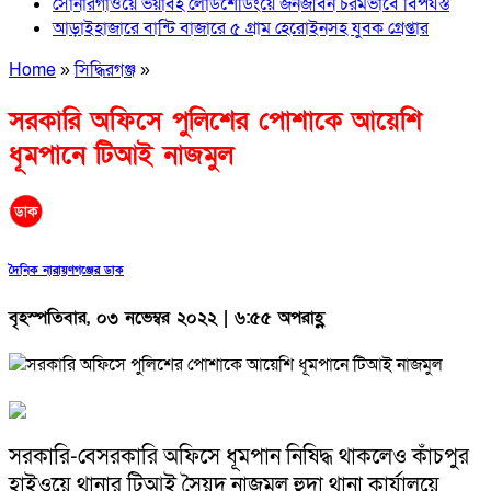
সোনারগাঁওয়ে ভয়াবহ লোডশেডিংয়ে জনজীবন চরমভাবে বিপর্যস্ত
আড়াইহাজারে বান্টি বাজারে ৫ গ্রাম হেরোইনসহ যুবক গ্রেপ্তার
Home
»
সিদ্ধিরগঞ্জ
»
সরকারি অফিসে পুলিশের পোশাকে আয়েশি
ধূমপানে টিআই নাজমুল
দৈনিক নারায়ণগঞ্জের ডাক
বৃহস্পতিবার, ০৩ নভেম্বর ২০২২ | ৬:৫৫ অপরাহ্ণ
সরকারি-বেসরকারি অফিসে ধূমপান নিষিদ্ধ থাকলেও কাঁচপুর
হাইওয়ে থানার টিআই সৈয়দ নাজমুল হুদা থানা কার্যালয়ে