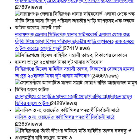
ফারুক প্রকাশ্যে ঘুরে বেড়াচ্ছে ধরছে না পুলিশ,আতংকে এলাকাবাসী
(2789Views)
নারায়ণগঞ্জ জেলার সিদ্ধিরগঞ্জ থানার সাইনবোর্ড এলাকা থেকে শুল্ক
ফাঁকি দিয়ে আসা বিপুল পরিমান ভারতীয় শাড়ি কাপড়সহ এক জনকে
আটক করেছে কোস্ট গার্ড*
(2741Views)
সিদ্ধিরগঞ্জে হিমেল বাহিনীর সন্ত্রাসী তান্ডব, বিকাশের দোকানে হামলা
ভাংচুর ২০হাজার টাকা লুট থানায় অভিযোগ
(2466Views)
সোনারগাঁয়ে আলোচিত মাদক সম্রাট সোহাগ রনির আস্থাবাজন মামুন
ডিবির জালে আটক
(2429Views)
নাসিক ৩ নং ওয়ার্ডে ৫ কাউন্সিলর পদপ্রার্থী নির্বাচনী মাঠে
(2365Views)