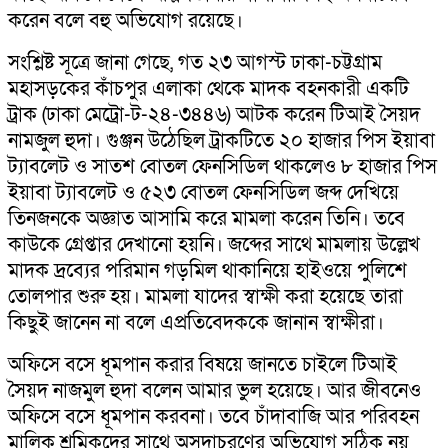
করেন বলে বহু অভিযোগ রয়েছে।
সংশ্লিষ্ট সূত্রে জানা গেছে, গত ২৩ আগস্ট ঢাকা-চট্টগ্রাম
মহাসড়কের কাঁচপুর এলাকা থেকে মাদক বহনকারী একটি
ট্রাক (ঢাকা মেট্রো-ট-২৪-৩৪৪৬) আটক করেন টিআই সৈয়দ
নামজুল হুদা। গুঞ্জন উঠেছিল ট্রাকটিতে ২০ হাজার পিস ইয়াবা
ট্যাবলেট ও সাতশ বোতল ফেনসিডিল থাকলেও ৮ হাজার পিস
ইয়াবা ট্যাবলেট ও ৫২৩ বোতল ফেনসিডিল জব্দ দেখিয়ে
তিনজনকে অজ্ঞাত আসামি করে মামলা করেন তিনি। তবে
কাউকে গ্রেপ্তার দেখানো হয়নি। জব্দের সাথে মামলায় উল্লেখ
মাদক দ্রব্যের পরিমান গড়মিল থাকানিয়ে হাইওয়ে পুলিশে
তোলপার শুরু হয়। মামলা যাদের স্বাক্ষী করা হয়েছে তারা
কিছুই জানেন না বলে এপ্রতিবেদককে জানান স্বাক্ষীরা।
অফিসে বসে ধূমপান করার বিষয়ে জানতে চাইলে টিআই
সৈয়দ নাজমুল হুদা বলেন আমার ভুল হয়েছে। আর জীবনেও
অফিসে বসে ধূমপান করবনা। তবে চাঁদাবাজি আর পরিবহন
মালিক শ্রমিকদের সাথে অসদাচরণের অভিযোগ সঠিক নয়