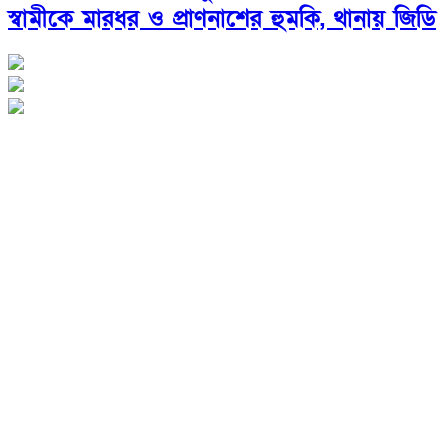
স্বামীকে মারধর ও প্রাণনাশের হুমকি, থানায় জিডি