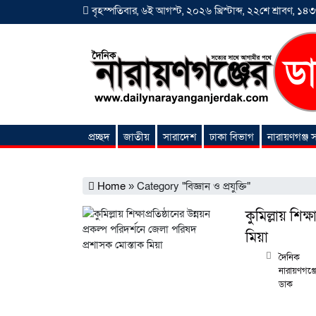
বৃহস্পতিবার, ৬ই আগস্ট, ২০২৬ খ্রিস্টাব্দ, ২২শে শ্রাবণ, ১৪৩৩ 
প্রচ্ছদ
জাতীয়
সারাদেশ
ঢাকা বিভাগ
নারায়ণগঞ্জ
অনন্যা সংবাদ
Home
»
Category "বিজ্ঞান ও প্রযুক্তি"
কুমিল্লায় শিক্
মিয়া
দৈনিক
নারায়ণগঞ্জ
ডাক