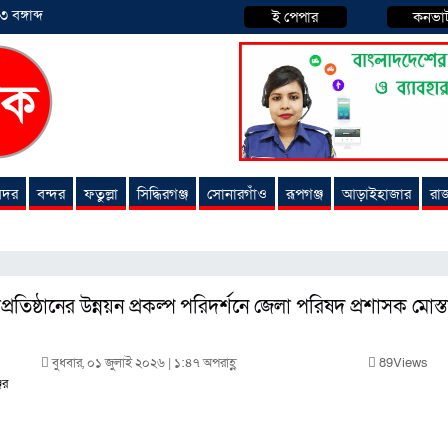
বঙ্গাব্দ
ই পেপার
কনভা
 সদর
বন্দর
ফতুল্লা
সিদ্ধিরগঞ্জ
সোনারগাঁও
রূপগঞ্জ
আড়াইহাজার
রা
ষাপ্রতিষ্ঠানের উন্নয়ন প্রকল্প পরিদর্শনে জেলা পরিষদ প্রশাসক মোস্
বুধবার, ০১ জুলাই ২০২৬ | ১:৪৭ অপরাহ্ণ
89Views
ের