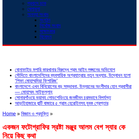
প্রবাসে ডাক
খেলাধুলা
অনন্যা সংবাদ
সংগঠন
নিখোঁজ সংবাদ
সাক্ষাৎকার
বিনোদন
শিরোনাম
বোনাফাইড মশারি কারখানার বিরুদ্ধে শ্রম আইন লঙ্ঘনের অভিযোগ
সৌদিতে বাংলাদেশিদের ব্যবসায়িক অগ্রযাত্রায় নতুন অধ্যায়, উদ্বোধন হলো
‘শিফা মোহাম্মদিয়া ফিশারিজ’
বাংলাদেশে এখন বিনিয়োগের বড় সম্ভাবনা, উন্নয়নের অংশীদার হোন প্রবাসীরা
— মোহাম্মদ সাইফুল্লাহ্
সোনারগাঁওয়ে ভয়াবহ লোডশেডিংয়ে জনজীবন চরমভাবে বিপর্যস্ত
আড়াইহাজারে বান্টি বাজারে ৫ গ্রাম হেরোইনসহ যুবক গ্রেপ্তার
Home
»
বিজ্ঞান ও প্রযুক্তি
»
একজন ফটোগ্রাফির স্রষ্টা মঞ্জুর আলম বেগ স্যার কে
নিয়ে কিছু কথা