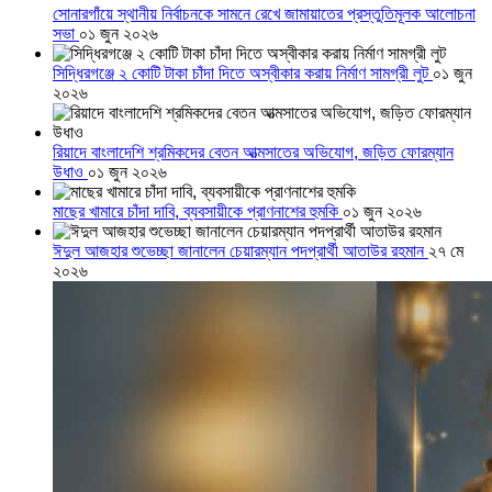
সোনারগাঁয়ে স্থানীয় নির্বাচনকে সামনে রেখে জামায়াতের প্রস্তুতিমূলক আলোচনা
সভা
০১ জুন ২০২৬
সিদ্ধিরগঞ্জে ২ কোটি টাকা চাঁদা দিতে অস্বীকার করায় নির্মাণ সামগ্রী লুট
০১ জুন
২০২৬
রিয়াদে বাংলাদেশি শ্রমিকদের বেতন আত্মসাতের অভিযোগ, জড়িত ফোরম্যান
উধাও
০১ জুন ২০২৬
মাছের খামারে চাঁদা দাবি, ব্যবসায়ীকে প্রাণনাশের হুমকি
০১ জুন ২০২৬
ঈদুল আজহার শুভেচ্ছা জানালেন চেয়ারম্যান পদপ্রার্থী আতাউর রহমান
২৭ মে
২০২৬