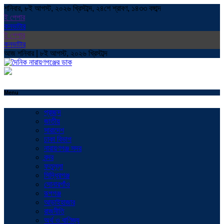
শনিবার, ৮ই আগস্ট, ২০২৬ খ্রিস্টাব্দ, ২৪শে শ্রাবণ, ১৪৩৩ বঙ্গাব্দ
ই পেপার
কনভাটার
ই পেপার
কনভাটার
আজ শনিবার | ৮ই আগস্ট, ২০২৬ খ্রিস্টাব্দ
Menu
প্রচ্ছদ
জাতীয়
সারাদেশ
ঢাকা বিভাগ
নারায়ণগঞ্জ সদর
বন্দর
ফতুল্লা
সিদ্ধিরগঞ্জ
সোনারগাঁও
রূপগঞ্জ
আড়াইহাজার
রাজনীতি
অর্থ ও বাণিজ্য