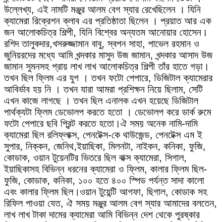
উল্লেখ্য, এই নামটি মঞ্জুর আলম বেগ স্যার রেখেছিলেন । যিনি
ক্যামেরা রিক্রেশন ক্লাব এর প্রতিষ্ঠাতা ছিলেন । প্রয়াত আর এক
জন আলোকচিত্র শিল্পী, যিনি বিশ্বের অন্যতম আনোয়ার হোসেন।
রশিদ তালুকদার,খসরুজ্জামান বাবু, স্বপন সাহা, পাভেল রহমান ও
জুনিয়রদের মধ্যে আমি খন্দকার মাসুদ উজ জামান, খন্দকার আসাদ উজ
জামান সুমনসহ প্রায় লাখ লাখ আলোকচিত্র শিল্পী তাঁর হাতে গড়া।
তখন ছিল ফ্লিম এর যুগ । তখন ফটো পেপারে, ডিজিটাল ক্যামেরার
আবির্ভাব হয় নি । তখন যারা আমরা প্রশিক্ষন নিয়ে ছিলাম, সেটি
এখন কাজে লাগছে । তখন ছিল এনালক এখন হয়েছে ডিজিটাল
পার্থক্যটা ফ্লিম ডেভোলপ করতে হতো । ডেভোলপ করে ডার্ক রুমে
ফটো পেপারে ছবি প্রিন্ট করতে হতো।ঐ সময় অনেক নামি-দামি
ক্যামেরা ছিল রলিফ্লাক্স, পেনটেক্স-কে থাউজেন্ড, পেনটেক্স এম ই
সুপার, নিক্কন, জেনিথ,ইয়াছিকা, মিলনটা, নাইকন, কনিকা, ফুজি,
কোডাক, ওয়ান টুয়েনটির ভিতরে ছিল বাক্স ক্যামেরা, সিগাল,
ইয়াছিকাসহ বিভিন্ন ধরনের ক্যামেরা ও ফ্লিম, কালার ফ্লিম ছিল-
ফুজি, কোডাক, কনিকা, ১০০ হতে ৪০০ স্পিড পর্যন্ত সাদা কালো
এবং কালার ফ্লিম ছিল।ওয়ান টুয়েন্টি আগফা, ছিগাল, কোডাক সহ
রিফিল পাওয়া যেত, ঐ সময় মঞ্জুর আলম বেগ স্যার আমাদের বলতেন,
লাখ লাখ টাকা দামের ক্যামেরা আমি বিভিন্ন দেশ থেকে পুরষ্কার