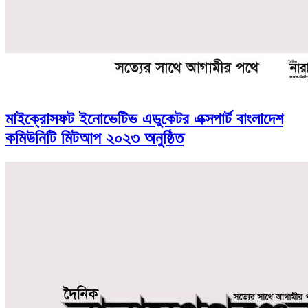
মাইক্রোসফট ইনোভেটিভ এডুকেটর এক্সপার্ট বাংলাদেশ
কমিউনিটি মিটআপ ২০২৩ অনুষ্ঠিত