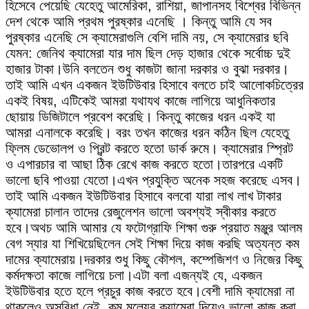
হিসেবে পেয়েছি যেহেতু আমেরিকা, রাশিয়া, জাপানসহ বিশ্বের বিভিন্ন
দেশ থেকে আমি প্রথম পুরষ্কার এনেছি । কিন্তু আমি যে সব
পুরষ্কার এনেছি সে ক্যামেরাগুলি বেশি দামি নয়, সে ক্যামেরার ছবি
যেমন: জেনিথ ক্যামেরা যার দাম ছিল দেড় হাজার থেকে সর্বোচ্চ দুই
হাজার টাকা।উনি বলতেন শুধু কাজটা জানা দরকার ও বুঝা দরকার।
তাই আমি এখন একজন ইউটিউবার হিসাবে বলতে চাই আলোকচিত্রের
একই বিষয়, এটিকেই আমরা যথাযথ কাজে লাগিয়ে আধুনিকতার
ছোয়ায় ডিজিটালে প্রবেশ করেছি। কিন্তু কাজের ধরন একই যা
আমরা এনালকে করেছি। বরং তখন কাজের ধরন কঠিন ছিল যেহেতু
ফ্লিম ডেভোলপ ও প্রিন্ট করতে হতো ডার্ক রুমে। ক্যামেরার স্প্রিট
ও এপারচার বা আছা ঠিক রেখে কাজ করতে হতো।তারপরে একটি
ভালো ছবি পাওয়া যেতো।এখন প্রযু্ক্তি অনেক সহজ করেছে এসব।
তাই আমি একজন ইউটিউবার হিসাবে বলবো যারা লাখ লাখ টাকার
ক্যামেরা চালান তাদের রেজুলেশন ভালো অবশ্যই স্বীকার করতে
হবে।অথচ আমি আমার যে ফটোগ্রাফি শিক্ষা গুরু প্রয়াত মঞ্জুর আলম
বেগ স্যার যা শিখিয়েছিলেন সেই শিক্ষা দিয়ে কাজ করছি অত্যন্ত কম
দামের ক্যামেরায়।দরকার শুধু কিছু কৌশল, কম্পেজিশণ ও নিজের কিছু
কর্মদক্ষতা কাজে লাগিয়ে চলা।এটা বলা এজন্যই যে, একজন
ইউটিউবার হতে হলে প্রচুর কাজ করতে হবে।বেশী দামি ক্যামেরা না
থাকলেও অসুবিধা নেই, কম মূল্যের ক্যামেরা দিয়েও ভালো কাজ করা