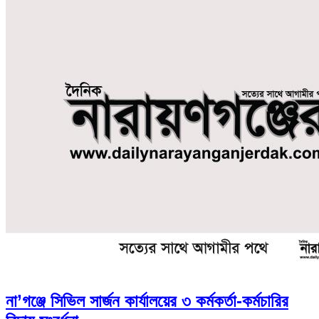
না’গঞ্জে সিভিল সার্জন কার্যালয়ের ৩ কর্মকর্তা-কর্মচারির