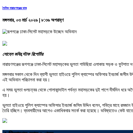
দৈনিক নারায়ণগঞ্জের ডাক
মঙ্গলবার, ০৩ মার্চ ২০২৬ | ৮:৩৬ অপরাহ্ণ
সোহেল কবির,স্টাফ রিপোর্টার
নারায়ণগঞ্জের রূপগঞ্জে ঢাকা-সিলেট মহাসড়কের ভুলতা গাউছিয়া এলাকায় সড়ক ও ফুটপাত দ
মঙ্গলবার সকাল থেকে দিন ব্যাপী ভুলতা হাইওয়ে পুলিশ ক্যাম্পের অফিসার ইনচার্জ জসীম উদ্
এই অভিযান পরিচালনা করা হয়।
এ সময় ভুলতা গুলচত্বর থেকে গোলাকান্দাইল পর্যন্ত মহাসড়কের দুই পাশে দীর্ঘদিন ধর
হয়।
ভুলতা হাইওয়ে পুলিশ ক্যাম্পের অফিসার ইনচার্জ জসিম উদ্দিন বলেন, পবিত্র মাহে রমজ
তৈরি হচ্ছিল। ব্যবসায়ীদের আগেও একাধিকবার সতর্ক করা হয়েছে। ভবিষ্যতেও কেউ যাতে