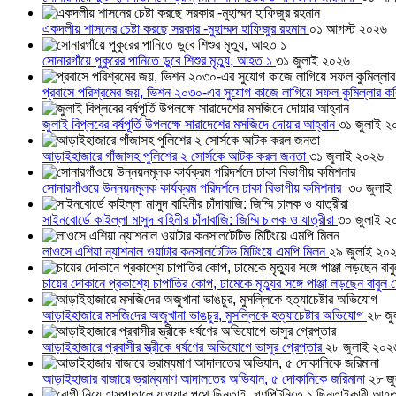
একদলীয় শাসনের চেষ্টা করছে সরকার -মুহাম্মদ হাফিজুর রহমান
০১ আগস্ট ২০২৬
সোনারগাঁয়ে পুকুরের পানিতে ডুবে শিশুর মৃত্যু, আহত ১
৩১ জুলাই ২০২৬
প্রবাসে পরিশ্রমের জয়, ভিশন ২০৩০-এর সুযোগ কাজে লাগিয়ে সফল কুমিল্লার ক
জুলাই বিপ্লবের বর্ষপূর্তি উপলক্ষে সারাদেশের মসজিদে দোয়ার আহ্বান
৩১ জুলাই ২
আড়াইহাজারে গাঁজাসহ পুলিশের ২ সোর্সকে আটক করল জনতা
৩১ জুলাই ২০২৬
সোনারগাঁওয়ে উন্নয়নমূলক কার্যক্রম পরিদর্শনে ঢাকা বিভাগীয় কমিশনার
৩০ জুলাই
সাইনবোর্ডে কাইল্লা মাসুদ বাহিনীর চাঁদাবাজি: জিম্মি চালক ও যাত্রীরা
৩০ জুলাই ২
লাওসে এশিয়া ন্যাশনাল ওয়াটার কনসালটেটিভ মিটিংয়ে এমপি মিলন
২৯ জুলাই ২০
চায়ের দোকানে প্রকাশ্যে চাপাতির কোপ, ঢামেকে মৃত্যুর সঙ্গে পাঞ্জা লড়ছেন বাবুল
আড়াইহাজারে মস‌জি‌দের অজুখানা ভাঙচুর, মুসল্লিকে হত্যাচেষ্টার অভিযোগ
২৮ জু
আড়াইহাজারে প্রবাসীর স্ত্রীকে ধর্ষণের অভিযোগে ভাসুর গ্রেপ্তার
২৮ জুলাই ২০২
আড়াইহাজার বাজারে ভ্রাম্যমাণ আদালতের অভিযান, ৫ দোকানিকে জরিমানা
২৮ জ