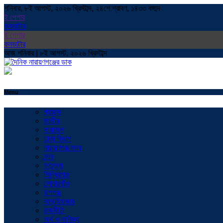
শনিবার, ৮ই আগস্ট, ২০২৬ খ্রিস্টাব্দ, ২৪শে শ্রাবণ, ১৪৩৩ বঙ্গাব্দ
ই পেপার
কনভাটার
ই পেপার
কনভাটার
আজ শনিবার | ৮ই আগস্ট, ২০২৬ খ্রিস্টাব্দ
Menu
প্রচ্ছদ
জাতীয়
সারাদেশ
ঢাকা বিভাগ
নারায়ণগঞ্জ সদর
বন্দর
ফতুল্লা
সিদ্ধিরগঞ্জ
সোনারগাঁও
রূপগঞ্জ
আড়াইহাজার
রাজনীতি
অর্থ ও বাণিজ্য