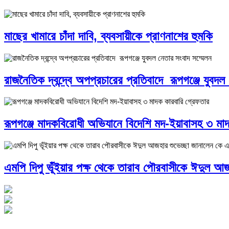
মাছের খামারে চাঁদা দাবি, ব্যবসায়ীকে প্রাণনাশের হুমকি
রাজনৈতিক দ্বন্দ্বে অপপ্রচারের প্রতিবাদে ‎রূপগঞ্জে যুবদল
রূপগঞ্জে মাদকবিরোধী অভিযানে বিদেশি মদ-ইয়াবাসহ ৩ মা
এমপি দিপু ভূঁইয়ার পক্ষ থেকে তারাব পৌরবাসীকে ঈদুল আজ