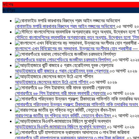
সর্বশেষ
জনপ্রিয়
বোনাফাইড মশারি কারখানার বিরুদ্ধে শ্রম আইন লঙ্ঘনের অভিযোগ
০৫ আগস্ট ২
সৌদিতে বাংলাদেশিদের ব্যবসায়িক অগ্রযাত্রায় নতুন অধ্যায়, উদ্বোধন হলো ‘শিফ
বাংলাদেশে এখন বিনিয়োগের বড় সম্ভাবনা, উন্নয়নের অংশীদার হোন প্রবাসীরা — ম
সোনারগাঁওয়ে ভয়াবহ লোডশেডিংয়ে জনজীবন চরমভাবে বিপর্যস্ত
০৩ আগস্ট ২০২
আড়াইহাজারে বান্টি বাজারে ৫ গ্রাম হেরোইনসহ যুবক গ্রেপ্তার
০৩ আগস্ট ২০২৬
আড়াইহাজারে জেলেদের জালে উঠে এলো শর্টগান
০৩ আগস্ট ২০২৬
সোনারগাঁয়ে ৬৮ পিস ইয়াবাসহ নারী মাদক ব্যবসায়ী গ্রেফতার
০৩ আগস্ট ২০২৬
সোনারগাঁয়ে পরিত্যক্ত উন্নয়ন প্রকল্প: ঠিকাদারের গাফিলতি নাকি তদারকির অভাব
নারায়ণগঞ্জে জাতীয় যুব শক্তির নতুন কমিটি, নেতৃত্বে বাঁধন-ইমন
০২ আগস্ট ২০২
আড়াইহাজারে বিএনপি-জামায়াতের মিছিলে মুখোমুখি অবস্থান
০১ আগস্ট ২০২৬
সোনারগাঁয়ে দুটি হাসপাতালকে ভ্রাম্যমান আদালতের ৩ লাখ টাকা জরিমানা
০১ আগ