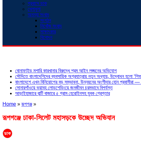
প্রবাসে ডাক
খেলাধুলা
অনন্যা সংবাদ
সংগঠন
নিখোঁজ সংবাদ
সাক্ষাৎকার
বিনোদন
শিরোনাম
বোনাফাইড মশারি কারখানার বিরুদ্ধে শ্রম আইন লঙ্ঘনের অভিযোগ
সৌদিতে বাংলাদেশিদের ব্যবসায়িক অগ্রযাত্রায় নতুন অধ্যায়, উদ্বোধন হলো ‘শিফা
বাংলাদেশে এখন বিনিয়োগের বড় সম্ভাবনা, উন্নয়নের অংশীদার হোন প্রবাসীরা — ম
সোনারগাঁওয়ে ভয়াবহ লোডশেডিংয়ে জনজীবন চরমভাবে বিপর্যস্ত
আড়াইহাজারে বান্টি বাজারে ৫ গ্রাম হেরোইনসহ যুবক গ্রেপ্তার
Home
»
রূপগঞ্জ
»
রূপগঞ্জে ঢাকা-সিলেট মহাসড়কে উচ্ছেদ অভিযান