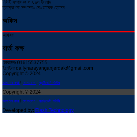
নির্বাহী সম্পাদকঃ ফাহাদুল ইসলাম
ব্যবস্থাপনা সম্পাদকঃ মোঃ তারেক হোসেন
অফিস
অফিসঃ
বার্তা কক্ষ
মোবাইলঃ 01615537755
ইমেইলঃ dailynarayanganjerdak@gmail.com
Copyright © 2024
আমাদের কথা
!
যোগাযোগ
!
প্রাইভেসি পলিসি
Copyright © 2024
আমাদের কথা
!
যোগাযোগ
!
প্রাইভেসি পলিসি
Developed by:
Flash Technology