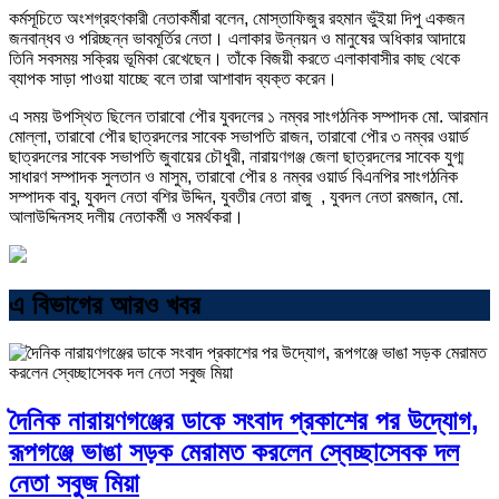
কর্মসূচিতে অংশগ্রহণকারী নেতাকর্মীরা বলেন, মোস্তাফিজুর রহমান ভুঁইয়া দিপু একজন
জনবান্ধব ও পরিচ্ছন্ন ভাবমূর্তির নেতা। এলাকার উন্নয়ন ও মানুষের অধিকার আদায়ে
তিনি সবসময় সক্রিয় ভূমিকা রেখেছেন। তাঁকে বিজয়ী করতে এলাকাবাসীর কাছ থেকে
ব্যাপক সাড়া পাওয়া যাচ্ছে বলে তারা আশাবাদ ব্যক্ত করেন।
এ সময় উপস্থিত ছিলেন তারাবো পৌর যুবদলের ১ নম্বর সাংগঠনিক সম্পাদক মো. আরমান
মোল্লা, তারাবো পৌর ছাত্রদলের সাবেক সভাপতি রাজন, তারাবো পৌর ৩ নম্বর ওয়ার্ড
ছাত্রদলের সাবেক সভাপতি জুবায়ের চৌধুরী, নারায়ণগঞ্জ জেলা ছাত্রদলের সাবেক যুগ্ম
সাধারণ সম্পাদক সুলতান ও মাসুম, তারাবো পৌর ৪ নম্বর ওয়ার্ড বিএনপির সাংগঠনিক
সম্পাদক বাবু, যুবদল নেতা বশির উদ্দিন, যুবতীর নেতা রাজু , যুবদল নেতা রমজান, মো.
আলাউদ্দিনসহ দলীয় নেতাকর্মী ও সমর্থকরা।
এ বিভাগের আরও খবর
দৈনিক নারায়ণগঞ্জের ডাকে সংবাদ প্রকাশের পর উদ্যোগ,
রূপগঞ্জে ভাঙা সড়ক মেরামত করলেন স্বেচ্ছাসেবক দল
নেতা সবুজ মিয়া