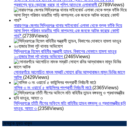
প্রকাশ্যে ঘুরে বেড়াচ্ছে ধরছে না পুলিশ,আতংকে এলাকাবাসী
(2789Views)
নারায়ণগঞ্জ জেলার সিদ্ধিরগঞ্জ থানার সাইনবোর্ড এলাকা থেকে শুল্ক ফাঁকি দিয়ে
আসা বিপুল পরিমান ভারতীয় শাড়ি কাপড়সহ এক জনকে আটক করেছে কোস্ট
গার্ড*
(2739Views)
সিদ্ধিরগঞ্জে হিমেল বাহিনীর সন্ত্রাসী তান্ডব, বিকাশের দোকানে হামলা ভাংচুর
২০হাজার টাকা লুট থানায় অভিযোগ
(2465Views)
সোনারগাঁয়ে আলোচিত মাদক সম্রাট সোহাগ রনির আস্থাবাজন মামুন ডিবির জালে
আটক
(2429Views)
নাসিক ৩ নং ওয়ার্ডে ৫ কাউন্সিলর পদপ্রার্থী নির্বাচনী মাঠে
(2365Views)
সিদ্ধিরগঞ্জে তাঁতী লীগের অফিসে মতি বাহিনীর তান্ডব বঙ্গবন্ধু ও প্রধানমন্ত্রীর ছবি
ভাংচুর, আহত ৩
(2358Views)
ফেসবুকে যুক্ত থাকুন