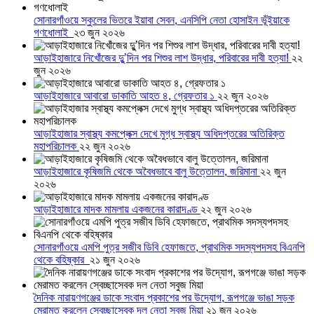
সোনারগাঁওয়ে স্কুলের ভিতরে ইয়াবা সেবন, এনসিপি নেতা হোসাইন ভূঁইয়াকে
গণধোলাই
২৩ জুন ২০২৬
আড়াইহাজারে নিখোঁজের দুু’দিন পর শিশুর লাশ উদ্ধার, পরিবারের দাবী হত্যা!
২২
জুন ২০২৬
আড়াইহাজারে আবারো ডাকাতি আহত ৪, গ্রেফতার ১
২২ জুন ২০২৬
আড়াইহাজার স্বাস্থ্য কমপ্লেক্স দেখে মুগ্ধ স্বাস্থ্য অধিদপ্তরের অতিরিক্ত
মহাপরিচালক
২২ জুন ২০২৬
আড়াইহাজারে কৃষিজমি থেকে অবৈধভাবে বালু উত্তোলন, জরিমানা
২২ জুন
২০২৬
আড়াইহাজারে মাদক মামলায় একজনের কারাদণ্ড
২২ জুন ২০২৬
সোনারগাঁওয়ে এমপি পুত্র সজীব ডিবি হেফাজতে, প্রাথমিক সদস্যপদসহ বিএনপি
থেকে বহিষ্কার
২১ জুন ২০২৬
দৈনিক নারায়ণগঞ্জের ডাকে সংবাদ প্রকাশের পর উদ্যোগ, রূপগঞ্জে ভাঙা সড়ক
মেরামত করলেন স্বেচ্ছাসেবক দল নেতা সবুজ মিয়া
২১ জুন ২০২৬