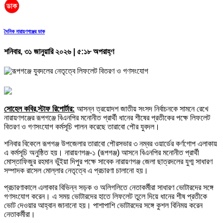
দৈনিক নারায়ণগঞ্জের ডাক
শনিবার, ৩১ জানুয়ারি ২০২৬ | ৫:১৮ অপরাহ্ণ
সোহেল কবির,স্টাফ রিপোর্টার:
আসন্ন ত্রয়োদশ জাতীয় সংসদ নির্বাচনকে সামনে রেখে
নারায়ণগঞ্জের রূপগঞ্জে বিএনপির মনোনীত প্রার্থী ধানের শীষের প্রতীকের পক্ষে লিফলেট
বিতরণ ও গণসংযোগ কর্মসূচি পালন করেছে তারাবো পৌর যুবদল।
শনিবার বিকেলে রূপগঞ্জ উপজেলার তারাবো পৌরসভার ৩ নম্বর ওয়ার্ডের কর্ণগোপ এলাকায়
এ কর্মসূচি অনুষ্ঠিত হয়। নারায়ণগঞ্জ-১ (রূপগঞ্জ) আসনে বিএনপির মনোনীত প্রার্থী
মোস্তাফিজুর রহমান ভুঁইয়া দিপুর পক্ষে সাবেক নারায়ণগঞ্জ জেলা ছাত্রদলের যুগ্ম সাধারণ
সম্পাদক রাসেল মোল্লার নেতৃত্বে এ প্রচারণা চালানো হয়।
প্রচারণাকালে এলাকার বিভিন্ন সড়ক ও অলিগলিতে নেতাকর্মীরা সাধারণ ভোটারদের সঙ্গে
গণসংযোগ করেন। এ সময় ভোটারদের হাতে লিফলেট তুলে দিয়ে ধানের শীষ প্রতীকে
ভোট দেওয়ার আহ্বান জানানো হয়। পাশাপাশি ভোটারদের সঙ্গে কুশল বিনিময় করেন
নেতাকর্মীরা।