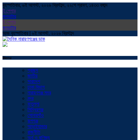
বৃহস্পতিবার, ৬ই আগস্ট, ২০২৬ খ্রিস্টাব্দ, ২২শে শ্রাবণ, ১৪৩৩ বঙ্গাব্দ
ই পেপার
কনভাটার
ই পেপার
কনভাটার
আজ বৃহস্পতিবার | ৬ই আগস্ট, ২০২৬ খ্রিস্টাব্দ
Menu
প্রচ্ছদ
জাতীয়
সারাদেশ
ঢাকা বিভাগ
নারায়ণগঞ্জ সদর
বন্দর
ফতুল্লা
সিদ্ধিরগঞ্জ
সোনারগাঁও
রূপগঞ্জ
আড়াইহাজার
রাজনীতি
অর্থ ও বাণিজ্য