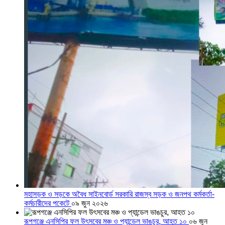
মহাসড়ক ও সড়কে অবৈধ সাইনবোর্ড সরকারি রাজস্ব সড়ক ও জনপথ কর্মকর্তা-
কর্মচারীদের পকেটে
০৯ জুন ২০২৬
রূপগঞ্জে এনসিপির ফল উৎসবের মঞ্চ ও প্যান্ডেল ভাঙচুর, আহত ১০
০৬ জুন