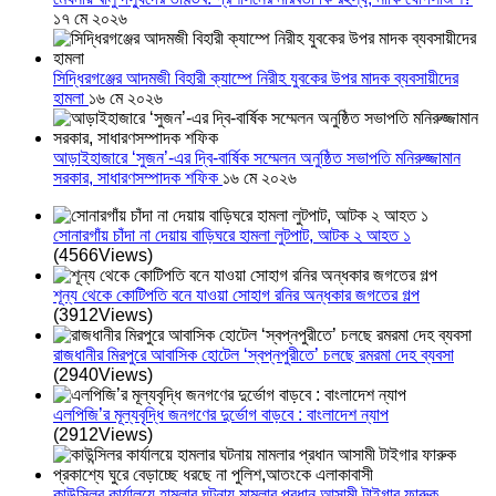
১৭ মে ২০২৬
সিদ্ধিরগঞ্জের আদমজী বিহারী ক্যাম্পে নিরীহ যুবকের উপর মাদক ব্যবসায়ীদের
হামলা
১৬ মে ২০২৬
আড়াইহাজারে ‘সুজন’-এর দ্বি-বার্ষিক সম্মেলন অনুষ্ঠিত সভাপতি মনিরুজ্জামান
সরকার, সাধারণসম্পাদক শফিক
১৬ মে ২০২৬
সোনারগাঁয় চাঁদা না দেয়ায় বাড়িঘরে হামলা লুটপাট, আটক ২ আহত ১
(4566Views)
শূন্য থেকে কোটিপতি বনে যাওয়া সোহাগ রনির অন্ধকার জগতের গল্প
(3912Views)
রাজধানীর মিরপুরে আবাসিক হোটেল ‘স্বপ্নপুরীতে’ চলছে রমরমা দেহ ব্যবসা
(2940Views)
এলপিজি’র মূল্যবৃদ্ধি জনগণের দুর্ভোগ বাড়বে : বাংলাদেশ ন্যাপ
(2912Views)
কাউন্সিলর কার্যালয়ে হামলার ঘটনায় মামলার প্রধান আসামী টাইগার ফারুক