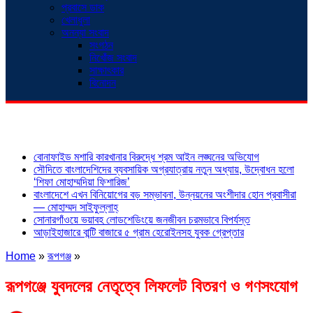
প্রবাসে ডাক
খেলাধুলা
অনন্যা সংবাদ
সংগঠন
নিখোঁজ সংবাদ
সাক্ষাৎকার
বিনোদন
শিরোনাম
বোনাফাইড মশারি কারখানার বিরুদ্ধে শ্রম আইন লঙ্ঘনের অভিযোগ
সৌদিতে বাংলাদেশিদের ব্যবসায়িক অগ্রযাত্রায় নতুন অধ্যায়, উদ্বোধন হলো
‘শিফা মোহাম্মদিয়া ফিশারিজ’
বাংলাদেশে এখন বিনিয়োগের বড় সম্ভাবনা, উন্নয়নের অংশীদার হোন প্রবাসীরা
— মোহাম্মদ সাইফুল্লাহ্
সোনারগাঁওয়ে ভয়াবহ লোডশেডিংয়ে জনজীবন চরমভাবে বিপর্যস্ত
আড়াইহাজারে বান্টি বাজারে ৫ গ্রাম হেরোইনসহ যুবক গ্রেপ্তার
Home
»
রূপগঞ্জ
»
রূপগঞ্জে যুবদলের নেতৃত্বে লিফলেট বিতরণ ও গণসংযোগ