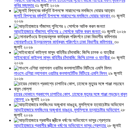
প্রবাসে পরিশ্রমের জয়, ভিশন ২০৩০-এর সুযোগ কাজে লাগিয়ে সফল কুমিল্লার
কবির মজুমদার
৩১ জুলাই ২০২৬
জুলাই বিপ্লবের বর্ষপূর্তি উপলক্ষে সারাদেশের মসজিদে দোয়ার আহ্বান
৩১ জুলাই
২০২৬
আড়াইহাজারে গাঁজাসহ পুলিশের ২ সোর্সকে আটক করল জনতা
৩১ জুলাই ২০২৬
সোনারগাঁওয়ে উন্নয়নমূলক কার্যক্রম পরিদর্শনে ঢাকা বিভাগীয় কমিশনার
৩০
জুলাই ২০২৬
সাইনবোর্ডে কাইল্লা মাসুদ বাহিনীর চাঁদাবাজি: জিম্মি চালক ও যাত্রীরা
৩০ জুলাই
২০২৬
লাওসে এশিয়া ন্যাশনাল ওয়াটার কনসালটেটিভ মিটিংয়ে এমপি মিলন
২৯ জুলাই
২০২৬
চায়ের দোকানে প্রকাশ্যে চাপাতির কোপ, ঢামেকে মৃত্যুর সঙ্গে পাঞ্জা লড়ছেন বাবুল
মোল্লা
২৯ জুলাই ২০২৬
আড়াইহাজারে মস‌জি‌দের অজুখানা ভাঙচুর, মুসল্লিকে হত্যাচেষ্টার অভিযোগ
২৮
জুলাই ২০২৬
আড়াইহাজারে প্রবাসীর স্ত্রীকে ধর্ষণের অভিযোগে ভাসুর গ্রেপ্তার
২৮ জুলাই