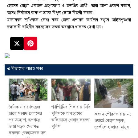
হোসেন মোল্লা একজন গ্রহণযোগ্য ও জনপ্রিয় প্রার্থী। তারা আশা প্রকাশ করেন,
আসন্ন নির্বাচনে জনগণ তাকে বিপুল ভোটে বিজয়ী করবে।
মনোনয়ন দাখিলকে কেন্দ্র করে জেলা প্রশাসন কার্যালয় চত্বরে আইনশৃঙ্খলা
রক্ষাকারী বাহিনীর সদস্যদের সতর্ক অবস্থানে থাকতে দেখা যায়।
এ বিভাগের আরও খবর
দৈনিক নারায়ণগঞ্জের
গণপিটুনির শিকার ৪ ডিবি
ডাকে সংবাদ প্রকাশের
পুলিশকে অপহরণের
কাঞ্চন পৌরসভার ৯ নং
পর উদ্যোগ, রূপগঞ্জে
অভিযোগে গ্রেপ্তার করলো
ওয়ার্ডে বেহাল সড়ক,
ভাঙা সড়ক মেরামত
পুলিশ
দুর্ভোগে হাজারো মানুষ
করলেন স্বেচ্ছাসেবক দল