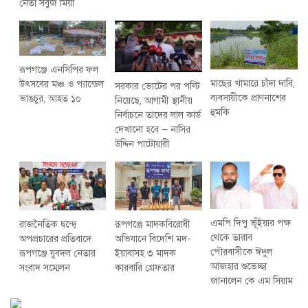
নেতা সবুজ মিয়া
রূপগঞ্জে এনসিপির ফল
মাছের খামারে চাঁদা দাবি,
উৎসবের মঞ্চ ও প্যান্ডেল
সরকার ভোটের পর পল্টি
ব্যবসায়ীকে প্রাণনাশের
ভাঙচুর, আহত ১০
নিয়েছে, আগামী স্থানীয়
হুমকি
নির্বাচনে তাদের লাল কার্ড
দেখানো হবে — নাসির
উদ্দিন পাটোয়ারী
এমপি দিপু ভূঁইয়ার পক্ষ
রাজনৈতিক দ্বন্দ্বে
রূপগঞ্জে মাদকবিরোধী
থেকে তারাব
অপপ্রচারের প্রতিবাদে
অভিযানে বিদেশি মদ-
পৌরবাসীকে ঈদুল
‎রূপগঞ্জে যুবদল নেতার
ইয়াবাসহ ৩ মাদক
আজহার শুভেচ্ছা
সংবাদ সম্মেলন ‎
কারবারি গ্রেফতার
জানালেন কে এম সিয়াম