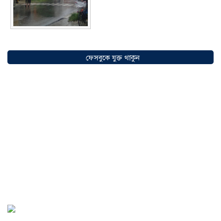
সৌদিতে বাংলাদেশিদের ব্যবসায়িক
অগ্রযাত্রায় নতুন অধ্যায়, উদ্বোধন হলো ‘শিফা
ফেসবুকে যুক্ত থাকুন
মোহাম্মদিয়া ফিশারিজ’
০৫ আগস্ট ২০২৬
বাংলাদেশে এখন বিনিয়োগের বড় সম্ভাবনা,
উন্নয়নের অংশীদার হোন প্রবাসীরা —
মোহাম্মদ সাইফুল্লাহ্
০৫ আগস্ট ২০২৬
সোনারগাঁওয়ে ভয়াবহ লোডশেডিংয়ে
জনজীবন চরমভাবে বিপর্যস্ত
০৩ আগস্ট
২০২৬