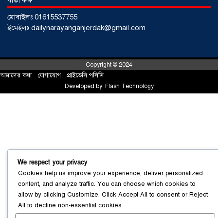
বার্তা কক্ষ
মোবাইলঃ 01615537755
ইমেইলঃ dailynarayanganjerdak@gmail.com
Copyright © 2024
আমাদের কথা
!
যোগাযোগ
!
প্রাইভেসি পলিসি
Developed by:
Flash Technology
সোনারগাঁয়ে ৬৮ পিস ইয়াবাসহ নারী মাদক
ব্যবসায়ী গ্রেফতার
০৩ আগস্ট ২০২৬
We respect your privacy
Cookies help us improve your experience, deliver personalized
content, and analyze traffic. You can choose which cookies to
allow by clicking
Customize
. Click
Accept All
to consent or
Reject
সোনারগাঁয়ে পরিত্যক্ত উন্নয়ন প্রকল্প:
All
to decline non-essential cookies.
ঠিকাদারের গাফিলতি নাকি তদারকির অভাব