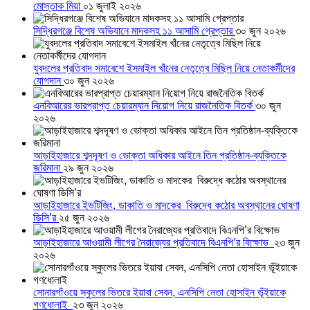
মোস্তাক মিয়া
০১ জুলাই ২০২৬
সিদ্ধিরগঞ্জে বিশেষ অভিযানে মাদকসহ ১১ আসামি গ্রেপ্তার
৩০ জুন ২০২৬
যুবদলের প্রতিবাদ সমাবেশে ইসমাইল খাঁনের নেতৃত্বে মিছিল নিয়ে নেতাকর্মীদের
যোগদান
৩০ জুন ২০২৬
এনবিআরের ভারপ্রাপ্ত চেয়ারম্যান নিয়োগ নিয়ে রাজনৈতিক বিতর্ক
৩০ জুন
২০২৬
আড়াইহাজারে শব্দদূষণ ও ভোক্তা অধিকার আইনে তিন প্রতিষ্ঠান-ব্যক্তিকে
জরিমানা
২৯ জুন ২০২৬
আড়াইহাজারে ইভটিজিং, ডাকাতি ও মাদকের বিরুদ্ধে কঠোর অবস্থানের ঘোষণা
ডিসি’র
২৫ জুন ২০২৬
আড়াইহাজারে আওয়ামী লীগের নৈরাজ্যের প্রতিবাদে বিএনপি’র বিক্ষোভ
২৩ জুন
২০২৬
সোনারগাঁওয়ে স্কুলের ভিতরে ইয়াবা সেবন, এনসিপি নেতা হোসাইন ভূঁইয়াকে
গণধোলাই
২৩ জুন ২০২৬