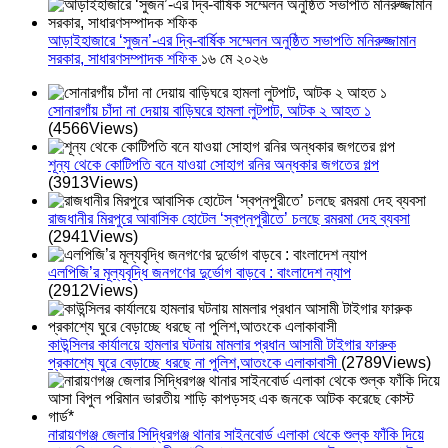
আড়াইহাজারে ‘সুজন’-এর দ্বি-বার্ষিক সম্মেলন অনুষ্ঠিত সভাপতি মনিরুজ্জামান
সরকার, সাধারণসম্পাদক শফিক
১৬ মে ২০২৬
সোনারগাঁয় চাঁদা না দেয়ায় বাড়িঘরে হামলা লুটপাট, আটক ২ আহত ১
(4566Views)
শূন্য থেকে কোটিপতি বনে যাওয়া সোহাগ রনির অন্ধকার জগতের গল্প
(3913Views)
রাজধানীর মিরপুরে আবাসিক হোটেল ‘স্বপ্নপুরীতে’ চলছে রমরমা দেহ ব্যবসা
(2941Views)
এলপিজি’র মূল্যবৃদ্ধি জনগণের দুর্ভোগ বাড়বে : বাংলাদেশ ন্যাপ
(2912Views)
কাউন্সিলর কার্যালয়ে হামলার ঘটনায় মামলার প্রধান আসামী টাইগার ফারুক
প্রকাশ্যে ঘুরে বেড়াচ্ছে ধরছে না পুলিশ,আতংকে এলাকাবাসী
(2789Views)
নারায়ণগঞ্জ জেলার সিদ্ধিরগঞ্জ থানার সাইনবোর্ড এলাকা থেকে শুল্ক ফাঁকি দিয়ে