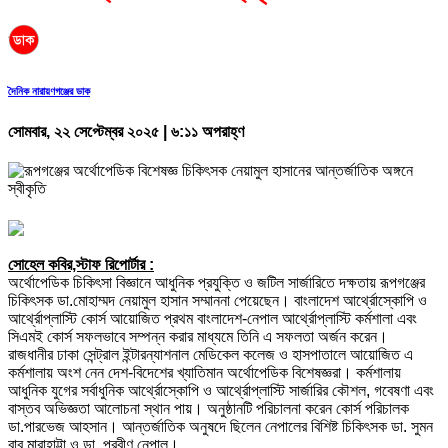
দৈনিক নারায়ণগঞ্জের ডাক
সোমবার, ২২ সেপ্টেম্বর ২০২৫ | ৬:১১ অপরাহ্ণ
সোহেল কবির,স্টাফ রিপোর্টার :
অর্থোপেডিক চিকিৎসা বিজ্ঞানে আধুনিক প্রযুক্তি ও জটিল সার্জারিতে দক্ষতায় রূপগঞ্জের
চিকিৎসক ডা.মোহাম্মদ নেয়ামুল হাসান সম্মাননা পেয়েছেন। বাংলাদেশ আর্থ্রোস্কোপি ও
আর্থ্রোপ্লাস্টি কোর্স আয়োজিত প্রথম বাংলাদেশ-নেপাল আর্থ্রোপ্লাস্টি কর্মশালা এবং
সিএমই কোর্স সফলভাবে সম্পন্ন করার মাধ্যমে তিনি এ সফলতা অর্জন করেন।
রাজধানীর ঢাকা সেন্ট্রাল ইন্টারন্যাশনাল মেডিকেল কলেজ ও হাসপাতালে আয়োজিত এ
কর্মশালায় অংশ নেন দেশ-বিদেশের খ্যাতিমান অর্থোপেডিক বিশেষজ্ঞরা। কর্মশালায়
আধুনিক যুগের সর্বাধুনিক আর্থ্রোস্কোপি ও আর্থ্রোপ্লাস্টি সার্জারির কৌশল, গবেষণা এবং
বাস্তব অভিজ্ঞতা আলোচনা স্থান পায়। অনুষ্ঠানটি পরিচালনা করেন কোর্স পরিচালক
ডা.পারভেজ আহসান। আন্তর্জাতিক অনুষদে ছিলেন নেপালের বিশিষ্ট চিকিৎসক ডা. সুমন
বাবু মারাহাট্টা ও ডা. প্রবীণ নেপাল।