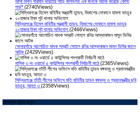
আসা বিপুল পরিমান ভারতীয় শাড়ি কাপড়সহ এক জনকে আটক করেছে কোস্ট
গার্ড*
(2740Views)
সিদ্ধিরগঞ্জে হিমেল বাহিনীর সন্ত্রাসী তান্ডব, বিকাশের দোকানে হামলা ভাংচুর
২০হাজার টাকা লুট থানায় অভিযোগ
(2466Views)
সোনারগাঁয়ে আলোচিত মাদক সম্রাট সোহাগ রনির আস্থাবাজন মামুন ডিবির জালে
আটক
(2429Views)
নাসিক ৩ নং ওয়ার্ডে ৫ কাউন্সিলর পদপ্রার্থী নির্বাচনী মাঠে
(2365Views)
সিদ্ধিরগঞ্জে তাঁতী লীগের অফিসে মতি বাহিনীর তান্ডব বঙ্গবন্ধু ও প্রধানমন্ত্রীর ছবি
ভাংচুর, আহত ৩
(2358Views)
ফেসবুকে যুক্ত থাকুন