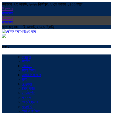
শুক্রবার, ৭ই আগস্ট, ২০২৬ খ্রিস্টাব্দ, ২৩শে শ্রাবণ, ১৪৩৩ বঙ্গাব্দ
ই পেপার
কনভাটার
ই পেপার
কনভাটার
আজ শুক্রবার | ৭ই আগস্ট, ২০২৬ খ্রিস্টাব্দ
Menu
প্রচ্ছদ
জাতীয়
সারাদেশ
ঢাকা বিভাগ
নারায়ণগঞ্জ সদর
বন্দর
ফতুল্লা
সিদ্ধিরগঞ্জ
সোনারগাঁও
রূপগঞ্জ
আড়াইহাজার
রাজনীতি
অর্থ ও বাণিজ্য