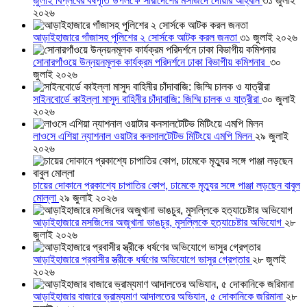
জুলাই বিপ্লবের বর্ষপূর্তি উপলক্ষে সারাদেশের মসজিদে দোয়ার আহ্বান
৩১ জুলাই
২০২৬
আড়াইহাজারে গাঁজাসহ পুলিশের ২ সোর্সকে আটক করল জনতা
৩১ জুলাই ২০২৬
সোনারগাঁওয়ে উন্নয়নমূলক কার্যক্রম পরিদর্শনে ঢাকা বিভাগীয় কমিশনার
৩০
জুলাই ২০২৬
সাইনবোর্ডে কাইল্লা মাসুদ বাহিনীর চাঁদাবাজি: জিম্মি চালক ও যাত্রীরা
৩০ জুলাই
২০২৬
লাওসে এশিয়া ন্যাশনাল ওয়াটার কনসালটেটিভ মিটিংয়ে এমপি মিলন
২৯ জুলাই
২০২৬
চায়ের দোকানে প্রকাশ্যে চাপাতির কোপ, ঢামেকে মৃত্যুর সঙ্গে পাঞ্জা লড়ছেন বাবুল
মোল্লা
২৯ জুলাই ২০২৬
আড়াইহাজারে মস‌জি‌দের অজুখানা ভাঙচুর, মুসল্লিকে হত্যাচেষ্টার অভিযোগ
২৮
জুলাই ২০২৬
আড়াইহাজারে প্রবাসীর স্ত্রীকে ধর্ষণের অভিযোগে ভাসুর গ্রেপ্তার
২৮ জুলাই
২০২৬
আড়াইহাজার বাজারে ভ্রাম্যমাণ আদালতের অভিযান, ৫ দোকানিকে জরিমানা
২৮