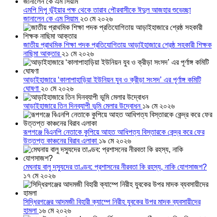
এমপি দিপু ভূঁইয়ার পক্ষ থেকে তারাব পৌরবাসীকে ঈদুল আজহার শুভেচ্ছা
জানালেন কে এম সিয়াম
২৩ মে ২০২৬
জাতীয় প্রাথমিক শিক্ষা পদক প্রতিযোগিতায় আড়াইহাজারে শ্রেষ্ঠ সহকারী শিক্ষক
নাছিমা আক্তার
২১ মে ২০২৬
আড়াইহাজারে ‘কালাপাহাড়িয়া ইউনিয়ন যুব ও ক্রীড়া সংসদ’ এর পূর্ণাঙ্গ কমিটি
ঘোষণা
২০ মে ২০২৬
আড়াইহাজারে তিন দিনব্যাপী ভূমি মেলার উদ্বোধন
১৯ মে ২০২৬
রূপগঞ্জে বিএনপি নেতাকে কুপিয়ে আহত আধিপত্য বিস্তারকে কেন্দ্র করে ফের
উত্তপ্ত কাঞ্চনের বিরাব এলাকা
১৯ মে ২০২৬
মেঘনায় বালু দস্যুদের তাণ্ডব: প্রশাসনের নীরবতা কি রহস্য, নাকি যোগসাজশ?
১৭ মে ২০২৬
সিদ্ধিরগঞ্জের আদমজী বিহারী ক্যাম্পে নিরীহ যুবকের উপর মাদক ব্যবসায়ীদের
হামলা
১৬ মে ২০২৬