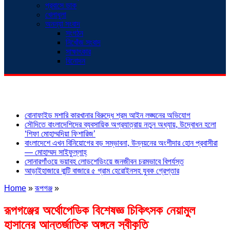
প্রবাসে ডাক
খেলাধুলা
অনন্যা সংবাদ
সংগঠন
নিখোঁজ সংবাদ
সাক্ষাৎকার
বিনোদন
শিরোনাম
বোনাফাইড মশারি কারখানার বিরুদ্ধে শ্রম আইন লঙ্ঘনের অভিযোগ
সৌদিতে বাংলাদেশিদের ব্যবসায়িক অগ্রযাত্রায় নতুন অধ্যায়, উদ্বোধন হলো
‘শিফা মোহাম্মদিয়া ফিশারিজ’
বাংলাদেশে এখন বিনিয়োগের বড় সম্ভাবনা, উন্নয়নের অংশীদার হোন প্রবাসীরা
— মোহাম্মদ সাইফুল্লাহ্
সোনারগাঁওয়ে ভয়াবহ লোডশেডিংয়ে জনজীবন চরমভাবে বিপর্যস্ত
আড়াইহাজারে বান্টি বাজারে ৫ গ্রাম হেরোইনসহ যুবক গ্রেপ্তার
Home
»
রূপগঞ্জ
»
রূপগঞ্জের অর্থোপেডিক বিশেষজ্ঞ চিকিৎসক নেয়ামুল
হাসানের আন্তর্জাতিক অঙ্গনে স্বীকৃতি