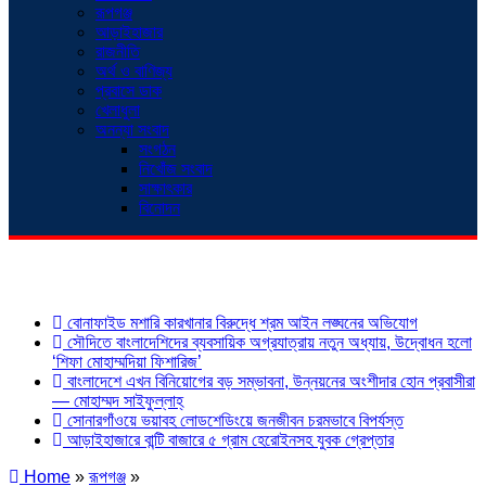
রূপগঞ্জ
আড়াইহাজার
রাজনীতি
অর্থ ও বাণিজ্য
প্রবাসে ডাক
খেলাধুলা
অনন্যা সংবাদ
সংগঠন
নিখোঁজ সংবাদ
সাক্ষাৎকার
বিনোদন
শিরোনাম
বোনাফাইড মশারি কারখানার বিরুদ্ধে শ্রম আইন লঙ্ঘনের অভিযোগ
সৌদিতে বাংলাদেশিদের ব্যবসায়িক অগ্রযাত্রায় নতুন অধ্যায়, উদ্বোধন হলো
‘শিফা মোহাম্মদিয়া ফিশারিজ’
বাংলাদেশে এখন বিনিয়োগের বড় সম্ভাবনা, উন্নয়নের অংশীদার হোন প্রবাসীরা
— মোহাম্মদ সাইফুল্লাহ্
সোনারগাঁওয়ে ভয়াবহ লোডশেডিংয়ে জনজীবন চরমভাবে বিপর্যস্ত
আড়াইহাজারে বান্টি বাজারে ৫ গ্রাম হেরোইনসহ যুবক গ্রেপ্তার
Home
»
রূপগঞ্জ
»