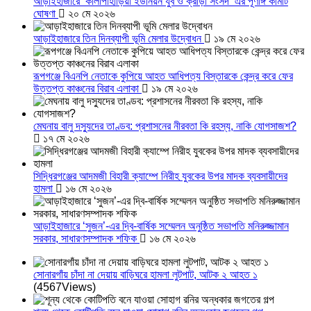
আড়াইহাজারে ‘কালাপাহাড়িয়া ইউনিয়ন যুব ও ক্রীড়া সংসদ’ এর পূর্ণাঙ্গ কমিটি
ঘোষণা
২০ মে ২০২৬
আড়াইহাজারে তিন দিনব্যাপী ভূমি মেলার উদ্বোধন
১৯ মে ২০২৬
রূপগঞ্জে বিএনপি নেতাকে কুপিয়ে আহত আধিপত্য বিস্তারকে কেন্দ্র করে ফের
উত্তপ্ত কাঞ্চনের বিরাব এলাকা
১৯ মে ২০২৬
মেঘনায় বালু দস্যুদের তাণ্ডব: প্রশাসনের নীরবতা কি রহস্য, নাকি যোগসাজশ?
১৭ মে ২০২৬
সিদ্ধিরগঞ্জের আদমজী বিহারী ক্যাম্পে নিরীহ যুবকের উপর মাদক ব্যবসায়ীদের
হামলা
১৬ মে ২০২৬
আড়াইহাজারে ‘সুজন’-এর দ্বি-বার্ষিক সম্মেলন অনুষ্ঠিত সভাপতি মনিরুজ্জামান
সরকার, সাধারণসম্পাদক শফিক
১৬ মে ২০২৬
সোনারগাঁয় চাঁদা না দেয়ায় বাড়িঘরে হামলা লুটপাট, আটক ২ আহত ১
(4567Views)