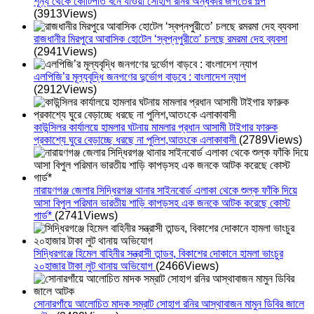
শূন্য থেকে কোটিপতি বনে যাওয়া সোহাগ রনির অন্ধকার জগতের গল্প
(3913Views)
রাজধানীর মিরপুরে আবাসিক হোটেল ‘স্বপ্নপুরীতে’ চলছে রমরমা দেহ ব্যবসা
(2941Views)
এলপিজি’র মূল্যবৃদ্ধি জনগণের দুর্ভোগ বাড়বে : বাংলাদেশ ন্যাপ
(2912Views)
কাউন্সিলর কার্যালয়ে হামলার ঘটনায় মামলার প্রধান আসামী টাইগার ফারুক
প্রকাশ্যে ঘুরে বেড়াচ্ছে ধরছে না পুলিশ,আতংকে এলাকাবাসী
(2789Views)
নারায়ণগঞ্জ জেলার সিদ্ধিরগঞ্জ থানার সাইনবোর্ড এলাকা থেকে শুল্ক ফাঁকি দিয়ে
আসা বিপুল পরিমান ভারতীয় শাড়ি কাপড়সহ এক জনকে আটক করেছে কোস্ট
গার্ড*
(2741Views)
সিদ্ধিরগঞ্জে হিমেল বাহিনীর সন্ত্রাসী তান্ডব, বিকাশের দোকানে হামলা ভাংচুর
২০হাজার টাকা লুট থানায় অভিযোগ
(2466Views)
সোনারগাঁয়ে আলোচিত মাদক সম্রাট সোহাগ রনির আস্থাবাজন মামুন ডিবির জালে