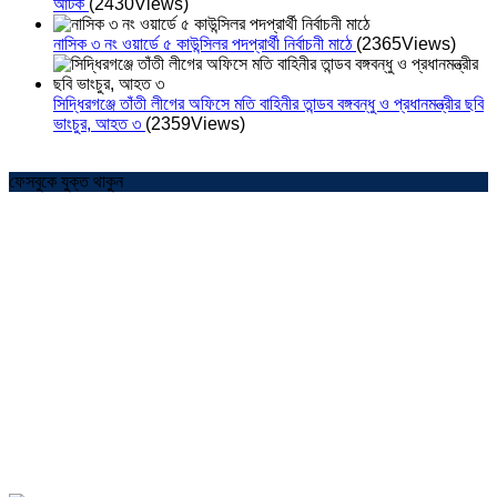
আটক
(2430Views)
নাসিক ৩ নং ওয়ার্ডে ৫ কাউন্সিলর পদপ্রার্থী নির্বাচনী মাঠে
(2365Views)
সিদ্ধিরগঞ্জে তাঁতী লীগের অফিসে মতি বাহিনীর তান্ডব বঙ্গবন্ধু ও প্রধানমন্ত্রীর ছবি
ভাংচুর, আহত ৩
(2359Views)
ফেসবুকে যুক্ত থাকুন