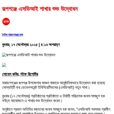
রূপগঞ্জে এসডিআই শাখার শুভ উদ্বোধন
দৈনিক নারায়ণগঞ্জের ডাক
বুধবার, ১৭ সেপ্টেম্বর ২০২৫ | ৪:১৩ অপরাহ্ণ
সোহেল কবির, স্টাফ রিপোর্টার
নারায়ণগঞ্জের রূপগঞ্জ উপজেলার কাঞ্চন বাজারে আনুষ্ঠানিকভাবে উদ্বোধন করা হয়েছে
সোস্যাইটি ফর ডেভেলপমেন্ট ইনিশিয়েটিভসের (এসডিআই) নতুন শাখা।
বুধবার (১৭ সেপ্টেম্বর) প্রতিষ্ঠানের প্রতিষ্ঠাতা ও নির্বাহী পরিচালক জনাব সামছুল হক
বর্ণাঢ্য আয়োজনে এ শাখার শুভ উদ্বোধন করেন।
অনুষ্ঠানে প্রধান অতিথির বক্তব্যে জনাব সামছুল হক বলেন, “এসডিআই সবসময় গ্রামীণ
জনগোষ্ঠীর আর্থ-সামাজিক উন্নয়ন ও প্রান্তিক মানুষের কল্যাণে কাজ করে আসছে।