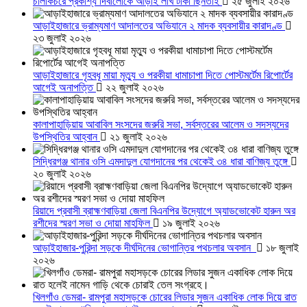
চালাকচরে প্রকাশ্য দিবালোকে আড়াই লাখ টাকা ছিনতাই
২৫ জুলাই ২০২৬
আড়াইহাজারে ভ্রাম্যমাণ আদালতের অভিযানে ২ মাদক ব্যবসায়ীর কারাদণ্ড
২৩ জুলাই ২০২৬
আড়াইহাজারে গৃহবধূ মায়া মৃত্যু ও পরকীয়া ধামাচাপা দিতে পোস্টমর্টেম রিপোর্টের
আগেই অনাপত্তি
২২ জুলাই ২০২৬
কালাপাহাড়িয়ায় আবাবিল সংসদের জরুরি সভা, সর্বস্তরের আলেম ও সদস্যদের
উপস্থিতির আহ্বান
২১ জুলাই ২০২৬
সিদ্ধিরগঞ্জ থানার ওসি এমদাদুল যোগদানের পর থেকেই ৩৪ ধারা বাণিজ্য তুঙ্গে
২০ জুলাই ২০২৬
রিয়াদে প্রবাসী ব্রাহ্মণবাড়িয়া জেলা বিএনপির উদ্যোগে অ্যাডভোকেট হারুন অর
রশীদের স্মরণ সভা ও দোয়া মাহফিল
১৯ জুলাই ২০২৬
আড়াইহাজার-পুরিন্দা সড়কে দীর্ঘদিনের ভোগান্তির পথচলার অবসান
১৮ জুলাই
২০২৬
খিলগাঁও ডেমরা- রামপুরা মহাসড়কে চোরের লিডার সুজন একাধিক লোক দিয়ে রাত