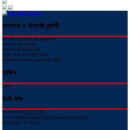
সম্পাদক ও উপদেষ্টা মন্ডলী
উপদেষ্টাঃ এডভোকেট মোঃ নাজমুল হক
সম্পাদকঃ পাপ্পি আক্তার
সহ সম্পাদকঃ মুহাম্মদ আলী
নির্বাহী সম্পাদকঃ ফাহাদুল ইসলাম
ব্যবস্থাপনা সম্পাদকঃ মোঃ তারেক হোসেন
অফিস
অফিসঃ
বার্তা কক্ষ
মোবাইলঃ 01615537755
ইমেইলঃ dailynarayanganjerdak@gmail.com
Copyright © 2024