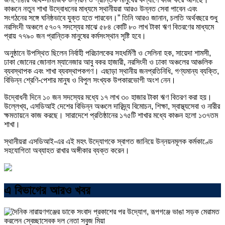
কাঞ্চনে নতুন শাখা উদ্বোধনের মাধ্যমে স্থানীয়রা আরও উন্নত সেবা পাবেন এবং
সংগঠনের সঙ্গে ঘনিষ্ঠভাবে যুক্ত হতে পারবেন।” তিনি আরও জানান, চলতি অর্থবছরে শুধু
নরসিংদী অঞ্চলে ৫৭০৭ সদস্যের মাঝে ৫৮৪ কোটি ৮০ লাখ টাকা ঋণ বিতরণের মাধ্যমে
প্রায় ৭৭৯০ জন প্রান্তিক মানুষের কর্মসংস্থান সৃষ্টি হবে।
অনুষ্ঠানে উপস্থিত ছিলেন নির্বাহী পরিচালকের সহধর্মিণী ও সেলিনা হক, সায়েদা শামসী,
ঢাকা জোনের জোনাল ম্যানেজার আবু বকর হাজারী, নরসিংদী ও ঢাকা অঞ্চলের আঞ্চলিক
ব্যবস্থাপক এবং শাখা ব্যবস্থাপকগণ। এছাড়া স্থানীয় জনপ্রতিনিধি, গণ্যমান্য ব্যক্তি,
বিভিন্ন শ্রেণি-পেশার মানুষ ও বিপুল সংখ্যক উপকারভোগী অংশ নেন।
উদ্বোধনী দিনে ১০ জন সদস্যের মধ্যে ১৭ লাখ ৩০ হাজার টাকা ঋণ বিতরণ করা হয়।
উল্লেখ্য, এসডিআই দেশের বিভিন্ন অঞ্চলে দারিদ্র্য বিমোচন, শিক্ষা, স্বাস্থ্যসেবা ও নারীর
ক্ষমতায়নে কাজ করছে। সারাদেশে প্রতিষ্ঠানের ১৭৫টি শাখার মধ্যে কাঞ্চন হলো ১৩৭তম
শাখা।
স্থানীয়রা এসডিআই-এর এই মহৎ উদ্যোগকে স্বাগত জানিয়ে উন্নয়নমূলক কর্মকাণ্ডে
সহযোগিতা অব্যাহত রাখার অঙ্গীকার ব্যক্ত করেন।
এ বিভাগের আরও খবর