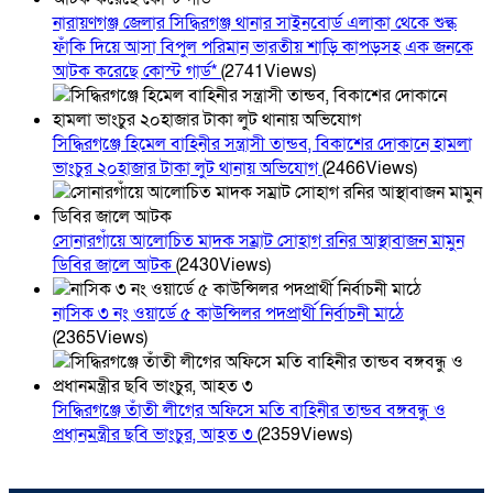
নারায়ণগঞ্জ জেলার সিদ্ধিরগঞ্জ থানার সাইনবোর্ড এলাকা থেকে শুল্ক
ফাঁকি দিয়ে আসা বিপুল পরিমান ভারতীয় শাড়ি কাপড়সহ এক জনকে
আটক করেছে কোস্ট গার্ড*
(2741Views)
সিদ্ধিরগঞ্জে হিমেল বাহিনীর সন্ত্রাসী তান্ডব, বিকাশের দোকানে হামলা
ভাংচুর ২০হাজার টাকা লুট থানায় অভিযোগ
(2466Views)
সোনারগাঁয়ে আলোচিত মাদক সম্রাট সোহাগ রনির আস্থাবাজন মামুন
ডিবির জালে আটক
(2430Views)
নাসিক ৩ নং ওয়ার্ডে ৫ কাউন্সিলর পদপ্রার্থী নির্বাচনী মাঠে
(2365Views)
সিদ্ধিরগঞ্জে তাঁতী লীগের অফিসে মতি বাহিনীর তান্ডব বঙ্গবন্ধু ও
প্রধানমন্ত্রীর ছবি ভাংচুর, আহত ৩
(2359Views)