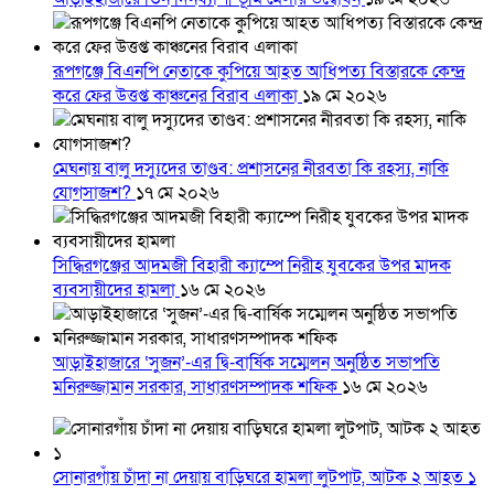
রূপগঞ্জে বিএনপি নেতাকে কুপিয়ে আহত আধিপত্য বিস্তারকে কেন্দ্র
করে ফের উত্তপ্ত কাঞ্চনের বিরাব এলাকা
১৯ মে ২০২৬
মেঘনায় বালু দস্যুদের তাণ্ডব: প্রশাসনের নীরবতা কি রহস্য, নাকি
যোগসাজশ?
১৭ মে ২০২৬
সিদ্ধিরগঞ্জের আদমজী বিহারী ক্যাম্পে নিরীহ যুবকের উপর মাদক
ব্যবসায়ীদের হামলা
১৬ মে ২০২৬
আড়াইহাজারে ‘সুজন’-এর দ্বি-বার্ষিক সম্মেলন অনুষ্ঠিত সভাপতি
মনিরুজ্জামান সরকার, সাধারণসম্পাদক শফিক
১৬ মে ২০২৬
সোনারগাঁয় চাঁদা না দেয়ায় বাড়িঘরে হামলা লুটপাট, আটক ২ আহত ১