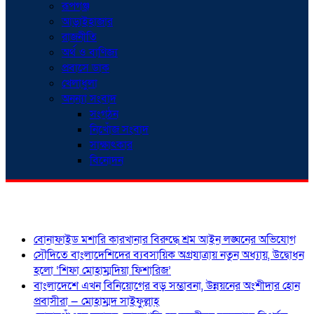
রূপগঞ্জ
আড়াইহাজার
রাজনীতি
অর্থ ও বাণিজ্য
প্রবাসে ডাক
খেলাধুলা
অনন্যা সংবাদ
সংগঠন
নিখোঁজ সংবাদ
সাক্ষাৎকার
বিনোদন
শিরোনাম
বোনাফাইড মশারি কারখানার বিরুদ্ধে শ্রম আইন লঙ্ঘনের অভিযোগ
সৌদিতে বাংলাদেশিদের ব্যবসায়িক অগ্রযাত্রায় নতুন অধ্যায়, উদ্বোধন
হলো ‘শিফা মোহাম্মদিয়া ফিশারিজ’
বাংলাদেশে এখন বিনিয়োগের বড় সম্ভাবনা, উন্নয়নের অংশীদার হোন
প্রবাসীরা — মোহাম্মদ সাইফুল্লাহ্