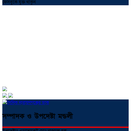
ফেসবুকে যুক্ত থাকুন
সম্পাদক ও উপদেষ্টা মন্ডলী
উপদেষ্টাঃ এডভোকেট মোঃ নাজমুল হক