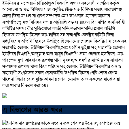
ইউনিয়ন ৫ নং ওয়ার্ড চারিতালুক বিএনপি অঙ্গ ও সহযোগী সংগঠন কর্তৃক
আলোচনা ও মত বিনিময় সভা অনুষ্ঠিত।উক্ত মত বিনিময় সভায় নারায়ণগঞ্জ
জেলা জিয়া মঞ্চের সাধারণ সম্পাদক মোঃ আওলাদ হোসেন আলোর
সভাপতিত্বে মত বিনিময় সভায় ভার্চুয়ালি বক্তব্য রাখেন বিএনপির কার্যনির্বাহী
কমিটির সদস্য বীর মুক্তিযোদ্ধা কাজী মনিরুজ্জামান মনির,প্রধান অতিথি
হিসেবে উপস্থিত ছিলেন আঃ হালিম সহ সভাপতি কেন্দ্রীয় কমিটি জিয়া
মঞ্চ,বিশেষ অতিথি হিসেবে উপস্থিত ছিলেন মোঃ গোলাম কিবরিয়া সাবেক সহ
সভাপতি ভোলাব ইউনিয়ন বিএনপিা,মোঃ মহসিন ভূইয়া সহ সভাপতি ভোলাব
ইউনিয়ন বিএনপি,আব্দুল্লাহ আল মামুন বিএনপি নেতা ভোলাব ইউনিয়ন, মোঃ
পারভেজ যুগ্ম আহবায়ক রূপগঞ্জ থানা যুবদল,আলমগীর মাস্টার সহ সাধারণ
সম্পাদক রূপগঞ্জ থানা জিয়া পরিষদ সহ ভোলাব ইউনিয়ন বিএনপির অঙ্গ ও
সহযোগী সংগঠনের সকল নেতাকর্মীরা উপস্থিত ছিলেন।পরি শেষে বেগম
খালেদা জিয়ার রোগ মুক্তি কামনায় দোয়া মোনাজাত ও সকলের মাঝে রান্না
করা খাবার বিতরন করা হয়।
এ বিভাগের আরও খবর