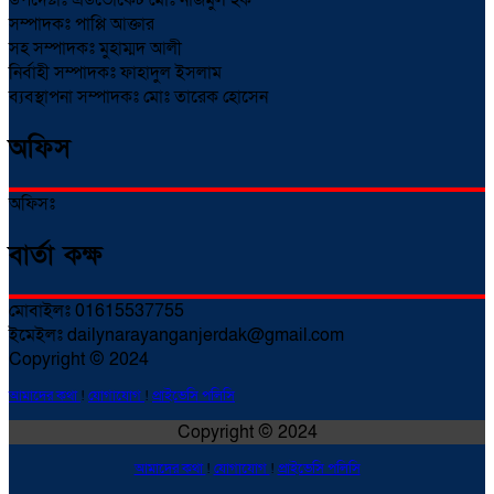
সম্পাদকঃ পাপ্পি আক্তার
সহ সম্পাদকঃ মুহাম্মদ আলী
নির্বাহী সম্পাদকঃ ফাহাদুল ইসলাম
ব্যবস্থাপনা সম্পাদকঃ মোঃ তারেক হোসেন
অফিস
অফিসঃ
বার্তা কক্ষ
মোবাইলঃ 01615537755
ইমেইলঃ dailynarayanganjerdak@gmail.com
Copyright © 2024
আমাদের কথা
!
যোগাযোগ
!
প্রাইভেসি পলিসি
Copyright © 2024
আমাদের কথা
!
যোগাযোগ
!
প্রাইভেসি পলিসি