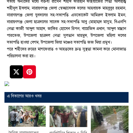
সভায় অন্যদের মধ্যে বক্তব্য রাখেন শহীদ ফারহান ফাইয়াজের পিতা আলহাজ্ব
শহীদুল ইসলাম, নারায়ণগঞ্জ জেলা স্বেচ্ছাসেবক দলের আহবায়ক মাহবুবুর রহমান,
নারাণয়গঞ্জ জেলা যুবদলের সহ-সভাপতি এডভোকেট আমিরুল ইসলাম ইমন,
নারায়ণগঞ্জ জেলা ছাত্রদলের সাবেক সহ-সভাপতি আবু মোহাম্মদ মাসুম, বিএনপি
নেতা কাজী আব্দুল আহাদ, জাকির হোসেন রিপন, বায়েজিদ প্রধান, আব্দুল মান্নান
পারভেজ, উপজেলা ছাত্রদল নেতা সুলতান মাহমুদ, উপজেলা মহিলা দলের
সভাপতি হাওয়া বেগম, উপজেলা জিয়া মঞ্চের সভাপতি জজ মিয়া প্রমুখ।
পরে শহীদের রুহের মাগফেরাত ও আহতদের দ্রুত সুস্থতা কামনা করে মোনাজাত
পরিচালনা করা হয়।
এ বিভাগের আরও খবর
দৈনিক নারায়ণগঞ্জের