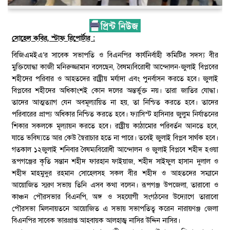
সোহেল কবির, স্টাফ রিপোর্টার :
বিজিএমইএ’র সাবেক সভাপতি ও বিএনপির কার্যনির্বাহী কমিটির সদস্য বীর
মুক্তিযোদ্ধা কাজী মনিরুজ্জামান বলেছেন, বৈষম্যবিরোধী আন্দোলন-জুলাই বিপ্লবের
শহীদের পরিবার ও আহতদের রাষ্ট্রীয় মর্যাদা এবং পুনর্বাসন করতে হবে। জুলাই
বিপ্লবের শহীদের অধিকাংশই কোন দলের অন্তর্ভুক্ত নয়। তারা জাতির যোদ্ধা।
তাদের আত্মত্যাগ যেন অবমূল্যায়িত না হয়, তা নিশ্চিত করতে হবে। তাদের
পরিবারের প্রাপ্য অধিকার নিশ্চিত করতে হবে। ফ্যাসিস্ট হাসিনার জুলুম নির্যাতনের
শিকার সকলকে মূল্যায়ন করতে হবে। রাষ্ট্রীয় কাঠামোর পরিবর্তন আনতে হবে,
যাতে ভবিষ্যতে আর কেউ স্বৈরাচার হতে না পারে। তবেই জুলাই বিপ্লব সার্থক হবে।
গতকাল ১২জুলাই শনিবার বৈষম্যবিরোধী আন্দোলন ও জুলাই বিপ্লবে শহীদ হওয়া
রূপগঞ্জের কৃতি সন্তান শহীদ ফারহান ফাইয়াজ, শহীদ সাইফুল হাসান দুলাল ও
শহীদ মাহমুদুর রহমান সোহেলসহ সকল বীর শহীদ ও আহতদের সম্মানে
আয়োজিত স্মরণ সভায় তিনি এসব কথা বলেন। রূপগঞ্জ উপজেলা, তারাবো ও
কাঞ্চন পৌরসভার বিএনপি, অঙ্গ ও সহযোগী সংগঠনের উদ্যোগে তারাবো
পৌরসভা মিলনায়তনে আয়োজিত এ সভায় সভাপতিত্ব করেন নারায়ণঞ্জ জেলা
বিএনপির সাবেক ভারপ্রাপ্ত আহবায়ক আলহাজ্ব নাসির উদ্দিন নাসির।