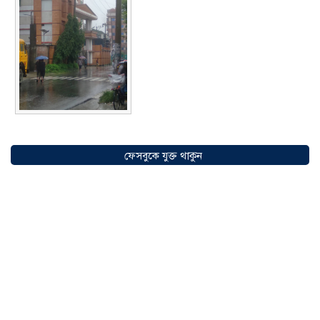
সৌদিতে বাংলাদেশিদের ব্যবসায়িক
অগ্রযাত্রায় নতুন অধ্যায়, উদ্বোধন হলো ‘শিফা
ফেসবুকে যুক্ত থাকুন
মোহাম্মদিয়া ফিশারিজ’
০৫ আগস্ট ২০২৬
বাংলাদেশে এখন বিনিয়োগের বড় সম্ভাবনা,
উন্নয়নের অংশীদার হোন প্রবাসীরা —
মোহাম্মদ সাইফুল্লাহ্
০৫ আগস্ট ২০২৬
সোনারগাঁওয়ে ভয়াবহ লোডশেডিংয়ে