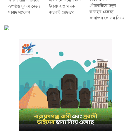
অপপ্রচারের প্রতিবাদে
অভিযানে বিদেশি মদ-
পৌরবাসীকে ঈদুল
‎রূপগঞ্জে যুবদল নেতার
ইয়াবাসহ ৩ মাদক
আজহার শুভেচ্ছা
সংবাদ সম্মেলন ‎
কারবারি গ্রেফতার
জানালেন কে এম সিয়াম