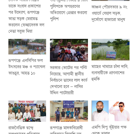
গণপিটুনির শিকার ৪ ডিবি
ডাকে সংবাদ প্রকাশের
পুলিশকে অপহরণের
কাঞ্চন পৌরসভার ৯ নং
পর উদ্যোগ, রূপগঞ্জে
অভিযোগে গ্রেপ্তার করলো
ওয়ার্ডে বেহাল সড়ক,
ভাঙা সড়ক মেরামত
পুলিশ
দুর্ভোগে হাজারো মানুষ
করলেন স্বেচ্ছাসেবক দল
নেতা সবুজ মিয়া
রূপগঞ্জে এনসিপির ফল
মাছের খামারে চাঁদা দাবি,
উৎসবের মঞ্চ ও প্যান্ডেল
সরকার ভোটের পর পল্টি
ব্যবসায়ীকে প্রাণনাশের
ভাঙচুর, আহত ১০
নিয়েছে, আগামী স্থানীয়
হুমকি
নির্বাচনে তাদের লাল কার্ড
দেখানো হবে — নাসির
উদ্দিন পাটোয়ারী
এমপি দিপু ভূঁইয়ার পক্ষ
রাজনৈতিক দ্বন্দ্বে
রূপগঞ্জে মাদকবিরোধী
থেকে তারাব