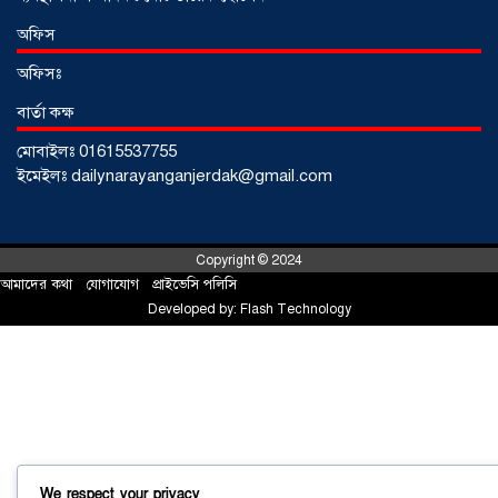
আড়াইহাজারে জেলেদের জালে উঠে এলো
অফিস
শর্টগান
০৩ আগস্ট ২০২৬
অফিসঃ
বার্তা কক্ষ
মোবাইলঃ 01615537755
ইমেইলঃ dailynarayanganjerdak@gmail.com
Copyright © 2024
আমাদের কথা
!
যোগাযোগ
!
প্রাইভেসি পলিসি
Developed by:
Flash Technology
সোনারগাঁয়ে ৬৮ পিস ইয়াবাসহ নারী মাদক
ব্যবসায়ী গ্রেফতার
০৩ আগস্ট ২০২৬
We respect your privacy