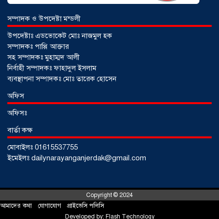
সম্পাদক ও উপদেষ্টা মন্ডলী
উপদেষ্টাঃ এডভোকেট মোঃ নাজমুল হক
সম্পাদকঃ পাপ্পি আক্তার
সহ সম্পাদকঃ মুহাম্মদ আলী
নির্বাহী সম্পাদকঃ ফাহাদুল ইসলাম
ব্যবস্থাপনা সম্পাদকঃ মোঃ তারেক হোসেন
আড়াইহাজারে জেলেদের জালে উঠে এলো
অফিস
শর্টগান
০৩ আগস্ট ২০২৬
অফিসঃ
বার্তা কক্ষ
মোবাইলঃ 01615537755
ইমেইলঃ dailynarayanganjerdak@gmail.com
Copyright © 2024
আমাদের কথা
!
যোগাযোগ
!
প্রাইভেসি পলিসি
Developed by:
Flash Technology