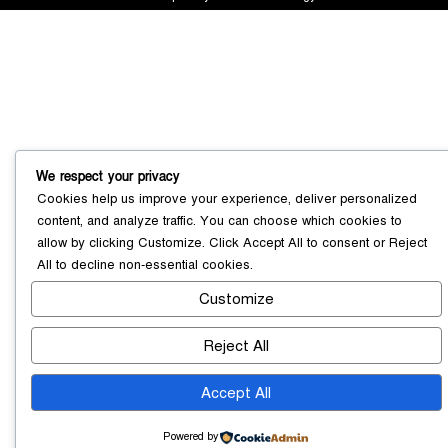
সোনারগাঁয়ে ৬৮ পিস ইয়াবাসহ নারী মাদক
ব্যবসায়ী গ্রেফতার
০৩ আগস্ট ২০২৬
We respect your privacy
Cookies help us improve your experience, deliver personalized
content, and analyze traffic. You can choose which cookies to
সোনারগাঁয়ে পরিত্যক্ত উন্নয়ন প্রকল্প:
allow by clicking
Customize
. Click
Accept All
to consent or
Reject
ঠিকাদারের গাফিলতি নাকি তদারকির অভাব
All
to decline non-essential cookies.
০২ আগস্ট ২০২৬
Customize
Reject All
নারায়ণগঞ্জে জাতীয় যুব শক্তির নতুন কমিটি,
নেতৃত্বে বাঁধন-ইমন
০২ আগস্ট ২০২৬
Accept All
Powered by