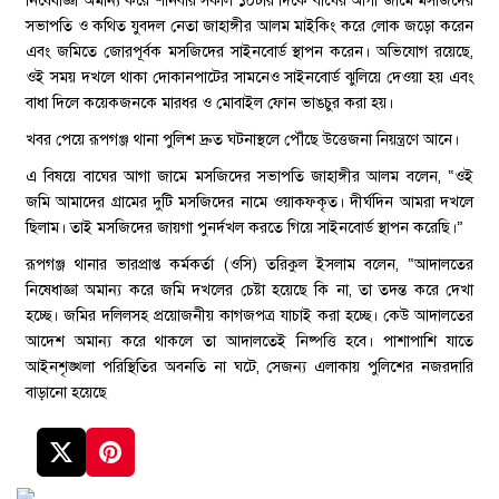
নিষেধাজ্ঞা অমান্য করে শনিবার সকাল ১০টার দিকে বাঘের আগা জামে মসজিদের
সভাপতি ও কথিত যুবদল নেতা জাহাঙ্গীর আলম মাইকিং করে লোক জড়ো করেন
এবং জমিতে জোরপূর্বক মসজিদের সাইনবোর্ড স্থাপন করেন। অভিযোগ রয়েছে,
ওই সময় দখলে থাকা দোকানপাটের সামনেও সাইনবোর্ড ঝুলিয়ে দেওয়া হয় এবং
বাধা দিলে কয়েকজনকে মারধর ও মোবাইল ফোন ভাঙচুর করা হয়।
খবর পেয়ে রূপগঞ্জ থানা পুলিশ দ্রুত ঘটনাস্থলে পৌঁছে উত্তেজনা নিয়ন্ত্রণে আনে।
এ বিষয়ে বাঘের আগা জামে মসজিদের সভাপতি জাহাঙ্গীর আলম বলেন, “ওই
জমি আমাদের গ্রামের দুটি মসজিদের নামে ওয়াকফকৃত। দীর্ঘদিন আমরা দখলে
ছিলাম। তাই মসজিদের জায়গা পুনর্দখল করতে গিয়ে সাইনবোর্ড স্থাপন করেছি।”
রূপগঞ্জ থানার ভারপ্রাপ্ত কর্মকর্তা (ওসি) তরিকুল ইসলাম বলেন, “আদালতের
নিষেধাজ্ঞা অমান্য করে জমি দখলের চেষ্টা হয়েছে কি না, তা তদন্ত করে দেখা
হচ্ছে। জমির দলিলসহ প্রয়োজনীয় কাগজপত্র যাচাই করা হচ্ছে। কেউ আদালতের
আদেশ অমান্য করে থাকলে তা আদালতেই নিষ্পত্তি হবে। পাশাপাশি যাতে
আইনশৃঙ্খলা পরিস্থিতির অবনতি না ঘটে, সেজন্য এলাকায় পুলিশের নজরদারি
বাড়ানো হয়েছে