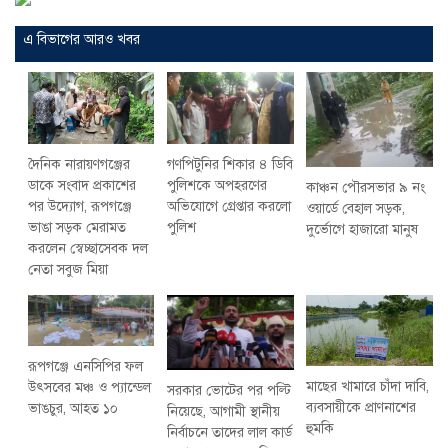
এ বিভাগের আরও খবর
দৈনিক নারায়ণগঞ্জের
গণপিটুনির শিকার ৪ ডিবি
ডাকে সংবাদ প্রকাশের
পুলিশকে অপহরণের
কাঞ্চন পৌরসভার ৯ নং
পর উদ্যোগ, রূপগঞ্জে
অভিযোগে গ্রেপ্তার করলো
ওয়ার্ডে বেহাল সড়ক,
ভাঙা সড়ক মেরামত
পুলিশ
দুর্ভোগে হাজারো মানুষ
করলেন স্বেচ্ছাসেবক দল
নেতা সবুজ মিয়া
রূপগঞ্জে এনসিপির ফল
মাছের খামারে চাঁদা দাবি,
উৎসবের মঞ্চ ও প্যান্ডেল
সরকার ভোটের পর পল্টি
ব্যবসায়ীকে প্রাণনাশের
ভাঙচুর, আহত ১০
নিয়েছে, আগামী স্থানীয়
হুমকি
নির্বাচনে তাদের লাল কার্ড