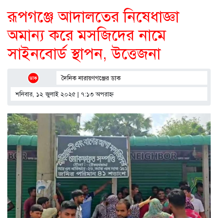
রূপগঞ্জে আদালতের নিষেধাজ্ঞা
অমান্য করে মসজিদের নামে
সাইনবোর্ড স্থাপন, উত্তেজনা
দৈনিক নারায়ণগঞ্জের ডাক
শনিবার, ১২ জুলাই ২০২৫ | ৭:১৩ অপরাহ্ণ