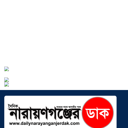
বাংলাদেশে এখন বিনিয়োগের বড় সম্ভাবনা,
উন্নয়নের অংশীদার হোন প্রবাসীরা —
মোহাম্মদ সাইফুল্লাহ্
০৫ আগস্ট ২০২৬
সোনারগাঁওয়ে ভয়াবহ লোডশেডিংয়ে
জনজীবন চরমভাবে বিপর্যস্ত
০৩ আগস্ট
২০২৬
আড়াইহাজারে বান্টি বাজারে ৫ গ্রাম
হেরোইনসহ যুবক গ্রেপ্তার
০৩ আগস্ট ২০২৬