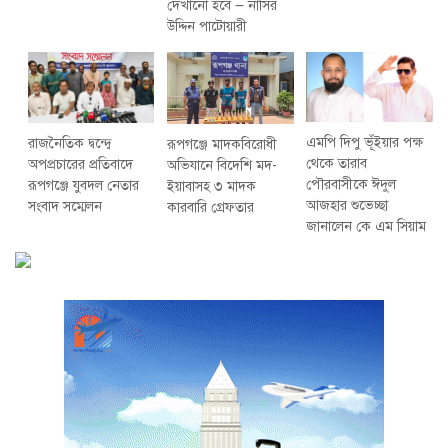
দেখানো হবে — নাসির
উদ্দিন পাটোয়ারী
এমপি দিপু ভূঁইয়ার পক্ষ
রাজনৈতিক দ্বন্দ্বে
রূপগঞ্জে মাদকবিরোধী
থেকে তারাব
অপপ্রচারের প্রতিবাদে
অভিযানে বিদেশি মদ-
পৌরবাসীকে ঈদুল
‎রূপগঞ্জে যুবদল নেতার
ইয়াবাসহ ৩ মাদক
আজহার শুভেচ্ছা
সংবাদ সম্মেলন ‎
কারবারি গ্রেফতার
জানালেন কে এম সিয়াম