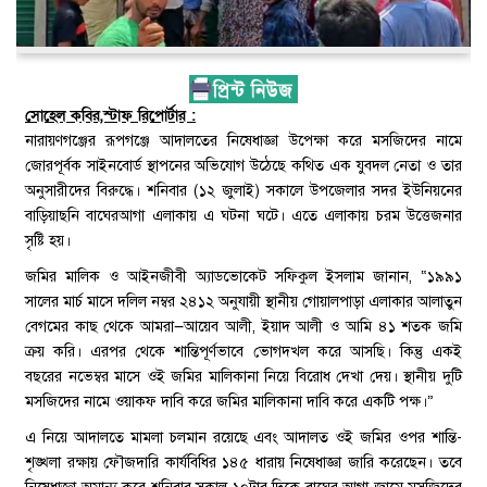
সোহেল কবির,স্টাফ রিপোর্টার :
নারায়ণগঞ্জের রূপগঞ্জে আদালতের নিষেধাজ্ঞা উপেক্ষা করে মসজিদের নামে
জোরপূর্বক সাইনবোর্ড স্থাপনের অভিযোগ উঠেছে কথিত এক যুবদল নেতা ও তার
অনুসারীদের বিরুদ্ধে। শনিবার (১২ জুলাই) সকালে উপজেলার সদর ইউনিয়নের
বাড়িয়াছনি বাঘেরআগা এলাকায় এ ঘটনা ঘটে। এতে এলাকায় চরম উত্তেজনার
সৃষ্টি হয়।
জমির মালিক ও আইনজীবী অ্যাডভোকেট সফিকুল ইসলাম জানান, “১৯৯১
সালের মার্চ মাসে দলিল নম্বর ২৪১২ অনুযায়ী স্থানীয় গোয়ালপাড়া এলাকার আলাতুন
বেগমের কাছ থেকে আমরা—আয়েব আলী, ইয়াদ আলী ও আমি ৪১ শতক জমি
ক্রয় করি। এরপর থেকে শান্তিপূর্ণভাবে ভোগদখল করে আসছি। কিন্তু একই
বছরের নভেম্বর মাসে ওই জমির মালিকানা নিয়ে বিরোধ দেখা দেয়। স্থানীয় দুটি
মসজিদের নামে ওয়াকফ দাবি করে জমির মালিকানা দাবি করে একটি পক্ষ।”
এ নিয়ে আদালতে মামলা চলমান রয়েছে এবং আদালত ওই জমির ওপর শান্তি-
শৃঙ্খলা রক্ষায় ফৌজদারি কার্যবিধির ১৪৫ ধারায় নিষেধাজ্ঞা জারি করেছেন। তবে