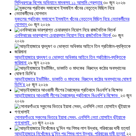
সিদ্ধিরগঞ্জে বিশেষ অভিযানে মাদকসহ ১১ আসামি গ্রেপ্তার
৩০ জুন ২০২৬
যুবদলের প্রতিবাদ সমাবেশে ইসমাইল খাঁনের নেতৃত্বে মিছিল নিয়ে নেতাকর্মীদের
যোগদান
৩০ জুন ২০২৬
এনবিআরের ভারপ্রাপ্ত চেয়ারম্যান নিয়োগ নিয়ে রাজনৈতিক বিতর্ক
৩০ জুন
২০২৬
আড়াইহাজারে শব্দদূষণ ও ভোক্তা অধিকার আইনে তিন প্রতিষ্ঠান-ব্যক্তিকে
জরিমানা
২৯ জুন ২০২৬
আড়াইহাজারে ইভটিজিং, ডাকাতি ও মাদকের বিরুদ্ধে কঠোর অবস্থানের ঘোষণা
ডিসি’র
২৫ জুন ২০২৬
আড়াইহাজারে আওয়ামী লীগের নৈরাজ্যের প্রতিবাদে বিএনপি’র বিক্ষোভ
২৩ জুন
২০২৬
সোনারগাঁওয়ে স্কুলের ভিতরে ইয়াবা সেবন, এনসিপি নেতা হোসাইন ভূঁইয়াকে
গণধোলাই
২৩ জুন ২০২৬
আড়াইহাজারে নিখোঁজের দুু’দিন পর শিশুর লাশ উদ্ধার, পরিবারের দাবী হত্যা!
২২