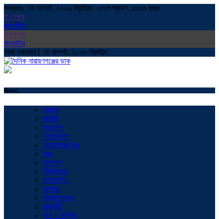
শুক্রবার, ৭ই আগস্ট, ২০২৬ খ্রিস্টাব্দ, ২৩শে শ্রাবণ, ১৪৩৩ বঙ্গাব্দ
ই পেপার
কনভাটার
ই পেপার
কনভাটার
আজ শুক্রবার | ৭ই আগস্ট, ২০২৬ খ্রিস্টাব্দ
Menu
প্রচ্ছদ
জাতীয়
সারাদেশ
ঢাকা বিভাগ
নারায়ণগঞ্জ সদর
বন্দর
ফতুল্লা
সিদ্ধিরগঞ্জ
সোনারগাঁও
রূপগঞ্জ
আড়াইহাজার
রাজনীতি
অর্থ ও বাণিজ্য