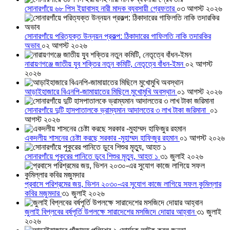
সোনারগাঁয়ে ৬৮ পিস ইয়াবাসহ নারী মাদক ব্যবসায়ী গ্রেফতার
০৩ আগস্ট ২০২৬
সোনারগাঁয়ে পরিত্যক্ত উন্নয়ন প্রকল্প: ঠিকাদারের গাফিলতি নাকি তদারকির
অভাব
০২ আগস্ট ২০২৬
নারায়ণগঞ্জে জাতীয় যুব শক্তির নতুন কমিটি, নেতৃত্বে বাঁধন-ইমন
০২ আগস্ট
২০২৬
আড়াইহাজারে বিএনপি-জামায়াতের মিছিলে মুখোমুখি অবস্থান
০১ আগস্ট ২০২৬
সোনারগাঁয়ে দুটি হাসপাতালকে ভ্রাম্যমান আদালতের ৩ লাখ টাকা জরিমানা
০১
আগস্ট ২০২৬
একদলীয় শাসনের চেষ্টা করছে সরকার -মুহাম্মদ হাফিজুর রহমান
০১ আগস্ট ২০২৬
সোনারগাঁয়ে পুকুরের পানিতে ডুবে শিশুর মৃত্যু, আহত ১
৩১ জুলাই ২০২৬
প্রবাসে পরিশ্রমের জয়, ভিশন ২০৩০-এর সুযোগ কাজে লাগিয়ে সফল কুমিল্লার
কবির মজুমদার
৩১ জুলাই ২০২৬
জুলাই বিপ্লবের বর্ষপূর্তি উপলক্ষে সারাদেশের মসজিদে দোয়ার আহ্বান
৩১ জুলাই
২০২৬