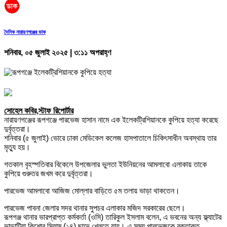
দৈনিক নারায়ণগঞ্জের ডাক
শনিবার, ০৫ জুলাই ২০২৫ | ৩:১১ অপরাহ্ণ
সোহেল কবির,স্টাফ রিপোর্টার
নারায়ণগঞ্জের রূপগঞ্জে পারভেজ হাসান নামে এক ইলেকট্রিশিয়ানকে কুপিয়ে হত্যা করেছে
দুর্বৃত্তরা।
শনিবার (৫ জুলাই) ভোরে ঢাকা মেডিকেল কলেজ হাসপাতালে চিকিৎসাধীন অবস্থায় তার
মৃত্যু হয়।
গতকাল বৃহস্পতিবার বিকেলে উপজেলার ভুলতা ইউনিয়নের আমলাবো এলাকায় তাকে
কুপিয়ে গুরুতর জখম করে দুর্বৃত্তরা।
পারভেজ আমলাবো আজিজ মোল্লার বাড়িতে ৫ম তলায় ভাড়া থাকতেন।
পারভেজ পাবনা জেলার সদর থানার সুপচর এলাকার মজিদ সরকারের ছেলে।
রূপগঞ্জ থানার ভারপ্রাপ্ত কর্মকর্তা (ওসি) তারিকুল ইসলাম বলেন, এ ভবনের অন্য ফ্ল্যাটের
ভাড়াটিয়া কিশোর সিয়াম (১৪) ছাদে খেলতে যায়। এ সময় পারভেজকে রক্তাক্ত