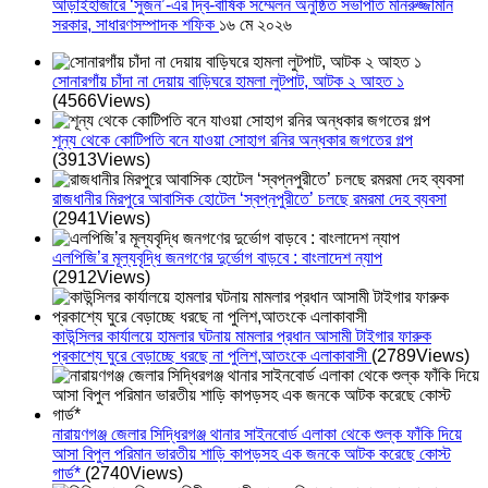
আড়াইহাজারে ‘সুজন’-এর দ্বি-বার্ষিক সম্মেলন অনুষ্ঠিত সভাপতি মনিরুজ্জামান
সরকার, সাধারণসম্পাদক শফিক
১৬ মে ২০২৬
সোনারগাঁয় চাঁদা না দেয়ায় বাড়িঘরে হামলা লুটপাট, আটক ২ আহত ১
(4566Views)
শূন্য থেকে কোটিপতি বনে যাওয়া সোহাগ রনির অন্ধকার জগতের গল্প
(3913Views)
রাজধানীর মিরপুরে আবাসিক হোটেল ‘স্বপ্নপুরীতে’ চলছে রমরমা দেহ ব্যবসা
(2941Views)
এলপিজি’র মূল্যবৃদ্ধি জনগণের দুর্ভোগ বাড়বে : বাংলাদেশ ন্যাপ
(2912Views)
কাউন্সিলর কার্যালয়ে হামলার ঘটনায় মামলার প্রধান আসামী টাইগার ফারুক
প্রকাশ্যে ঘুরে বেড়াচ্ছে ধরছে না পুলিশ,আতংকে এলাকাবাসী
(2789Views)
নারায়ণগঞ্জ জেলার সিদ্ধিরগঞ্জ থানার সাইনবোর্ড এলাকা থেকে শুল্ক ফাঁকি দিয়ে
আসা বিপুল পরিমান ভারতীয় শাড়ি কাপড়সহ এক জনকে আটক করেছে কোস্ট
গার্ড*
(2740Views)