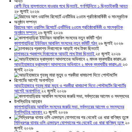
রোগী নিয়ে হাসপাতালে যাওয়ার পথে ছিনতাই, গণপিটুনিতে ১ ছিনতাইকারী আহত
২৮ জুলাই ২০২৬
রিয়াদের আল ওয়ালিদ রিসোর্টে এনটিভির ২৩তম প্রতিষ্ঠাবার্ষিকী ও সাংস্কৃতিক
অনুষ্ঠান সম্পন্ন
২৬ জুলাই ২০২৬
কালাপাহাড়িয়া ইউনিয়ন আবাবিল সংসদের নতুন কমিটি গঠন
২৬ জুলাই ২০২৬
চালাকচরে প্রকাশ্য দিবালোকে আড়াই লাখ টাকা ছিনতাই
২৫ জুলাই ২০২৬
আড়াইহাজারে ভ্রাম্যমাণ আদালতের অভিযানে ২ মাদক ব্যবসায়ীর কারাদণ্ড
২৩
জুলাই ২০২৬
আড়াইহাজারে গৃহবধূ মায়া মৃত্যু ও পরকীয়া ধামাচাপা দিতে পোস্টমর্টেম রিপোর্টের
আগেই অনাপত্তি
২২ জুলাই ২০২৬
কালাপাহাড়িয়ায় আবাবিল সংসদের জরুরি সভা, সর্বস্তরের আলেম ও সদস্যদের
উপস্থিতির আহ্বান
২১ জুলাই ২০২৬
সিদ্ধিরগঞ্জ থানার ওসি এমদাদুল যোগদানের পর থেকেই ৩৪ ধারা বাণিজ্য তুঙ্গে
২০
জুলাই ২০২৬