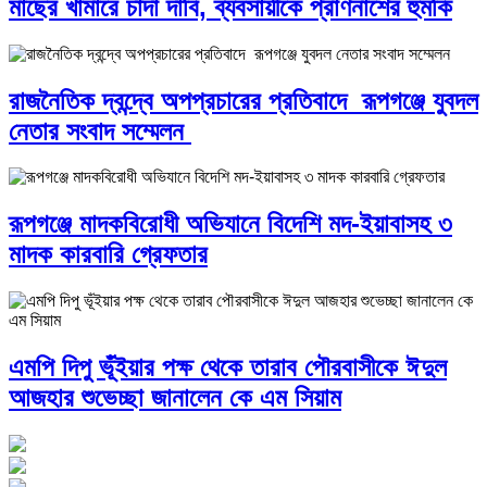
মাছের খামারে চাঁদা দাবি, ব্যবসায়ীকে প্রাণনাশের হুমকি
রাজনৈতিক দ্বন্দ্বে অপপ্রচারের প্রতিবাদে ‎রূপগঞ্জে যুবদল
নেতার সংবাদ সম্মেলন ‎
রূপগঞ্জে মাদকবিরোধী অভিযানে বিদেশি মদ-ইয়াবাসহ ৩
মাদক কারবারি গ্রেফতার
এমপি দিপু ভূঁইয়ার পক্ষ থেকে তারাব পৌরবাসীকে ঈদুল
আজহার শুভেচ্ছা জানালেন কে এম সিয়াম