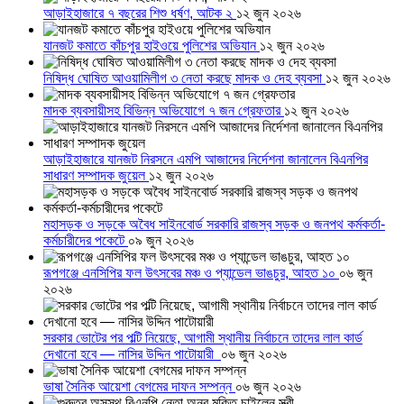
আড়াইহাজারে ৭ বছরের শিশু ধর্ষণ, আটক ২
১২ জুন ২০২৬
যানজট কমাতে কাঁচপুর হাইওয়ে পুলিশের অভিযান
১২ জুন ২০২৬
নিষিদ্ধ ঘোষিত আওয়ামিলীগ ৩ নেতা করছে মাদক ও দেহ ব্যবসা
১২ জুন ২০২৬
মাদক ব্যবসায়ীসহ বিভিন্ন অভিযোগে ৭ জন গ্রেফতার
১২ জুন ২০২৬
আড়াইহাজারে যানজট নিরসনে এমপি আজাদের নির্দেশনা জানালেন বিএনপির
সাধারণ সম্পাদক জুয়েল
১২ জুন ২০২৬
মহাসড়ক ও সড়কে অবৈধ সাইনবোর্ড সরকারি রাজস্ব সড়ক ও জনপথ কর্মকর্তা-
কর্মচারীদের পকেটে
০৯ জুন ২০২৬
রূপগঞ্জে এনসিপির ফল উৎসবের মঞ্চ ও প্যান্ডেল ভাঙচুর, আহত ১০
০৬ জুন
২০২৬
সরকার ভোটের পর পল্টি নিয়েছে, আগামী স্থানীয় নির্বাচনে তাদের লাল কার্ড
দেখানো হবে — নাসির উদ্দিন পাটোয়ারী
০৬ জুন ২০২৬
ভাষা সৈনিক আয়েশা বেগমের দাফন সম্পন্ন
০৬ জুন ২০২৬