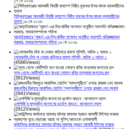
১৭ মে ২০২৬
সিদ্ধিরগঞ্জের আদমজী বিহারী ক্যাম্পে নিরীহ যুবকের উপর মাদক ব্যবসায়ীদের
হামলা
১৬ মে ২০২৬
আড়াইহাজারে ‘সুজন’-এর দ্বি-বার্ষিক সম্মেলন অনুষ্ঠিত সভাপতি মনিরুজ্জামান
সরকার, সাধারণসম্পাদক শফিক
১৬ মে ২০২৬
সোনারগাঁয় চাঁদা না দেয়ায় বাড়িঘরে হামলা লুটপাট, আটক ২ আহত ১
(4566Views)
শূন্য থেকে কোটিপতি বনে যাওয়া সোহাগ রনির অন্ধকার জগতের গল্প
(3913Views)
রাজধানীর মিরপুরে আবাসিক হোটেল ‘স্বপ্নপুরীতে’ চলছে রমরমা দেহ ব্যবসা
(2941Views)
এলপিজি’র মূল্যবৃদ্ধি জনগণের দুর্ভোগ বাড়বে : বাংলাদেশ ন্যাপ
(2912Views)
কাউন্সিলর কার্যালয়ে হামলার ঘটনায় মামলার প্রধান আসামী টাইগার ফারুক