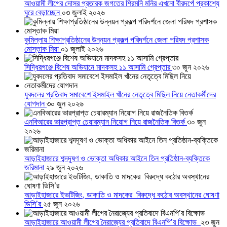
আওয়ামী লীগের দোসর প্রতারক জগতের শিরমনি মনির এখনো বীরদর্পে প্রকাশ্যে
ঘুরে বেড়াচ্ছেন
০৩ জুলাই ২০২৬
কুমিল্লায় শিক্ষাপ্রতিষ্ঠানের উন্নয়ন প্রকল্প পরিদর্শনে জেলা পরিষদ প্রশাসক
মোস্তাক মিয়া
০১ জুলাই ২০২৬
সিদ্ধিরগঞ্জে বিশেষ অভিযানে মাদকসহ ১১ আসামি গ্রেপ্তার
৩০ জুন ২০২৬
যুবদলের প্রতিবাদ সমাবেশে ইসমাইল খাঁনের নেতৃত্বে মিছিল নিয়ে নেতাকর্মীদের
যোগদান
৩০ জুন ২০২৬
এনবিআরের ভারপ্রাপ্ত চেয়ারম্যান নিয়োগ নিয়ে রাজনৈতিক বিতর্ক
৩০ জুন
২০২৬
আড়াইহাজারে শব্দদূষণ ও ভোক্তা অধিকার আইনে তিন প্রতিষ্ঠান-ব্যক্তিকে
জরিমানা
২৯ জুন ২০২৬
আড়াইহাজারে ইভটিজিং, ডাকাতি ও মাদকের বিরুদ্ধে কঠোর অবস্থানের ঘোষণা
ডিসি’র
২৫ জুন ২০২৬
আড়াইহাজারে আওয়ামী লীগের নৈরাজ্যের প্রতিবাদে বিএনপি’র বিক্ষোভ
২৩ জুন