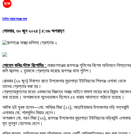
দৈনিক নারায়ণগঞ্জের ডাক
সোমবার, ৩০ জুন ২০২৫ | ৫:৩৬ অপরাহ্ণ
সোহেল কবির,স্টাফ রিপোর্টার :
নারায়ণগঞ্জের রূপগঞ্জে পুলিশের বিশেষ অভিযানে পিস্তলের
গুলি জব্দসহ ২ যুবককে গ্রেপ্তার করেছে রূপগঞ্জ থানা পুলিশ।
রোববার (২৯ জুন) দিবাগত রাতে উপজেলার মুড়াপাড়া ইউনিয়নের শিবগঞ্জ এলাকা থেকে
তাদের গ্রেপ্তার করা হয়।
গ্রেপ্তারকৃতদের মধ্যে একজনের বিরুদ্ধে অস্ত্র আইনে মামলা দায়ের করে রিমান্ড আবেদন
করা হয়েছে। অপরজনকে সন্দেহভাজন হিসেবে ৫৪ ধারায় আদালতে পাঠানো হয়েছে।
আটক দুই যুবক হলেন—মো. সাব্বির মিয়া (২২), আড়াইহাজার উপজেলার দড়ি সত্যবান্দি
এলাকার মো. শামসুদিন মিয়ার ছেলে।
অপরজন মো. নয়ন মিয়া (২৬), রূপগঞ্জ উপজেলার মুড়াপাড়া ইউনিয়নের দড়িকান্দি এলাকার
মৃত মুগবুল হোসেনর ছেলে।
পুলিশ জানায়, অভিযানের সময় ঘটনাস্থল থেকে একটি মোটরসাইকেলও জব্দ করা হয়েছে।