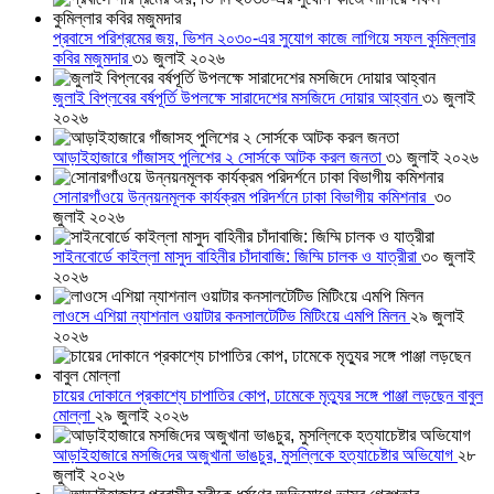
প্রবাসে পরিশ্রমের জয়, ভিশন ২০৩০-এর সুযোগ কাজে লাগিয়ে সফল কুমিল্লার
কবির মজুমদার
৩১ জুলাই ২০২৬
জুলাই বিপ্লবের বর্ষপূর্তি উপলক্ষে সারাদেশের মসজিদে দোয়ার আহ্বান
৩১ জুলাই
২০২৬
আড়াইহাজারে গাঁজাসহ পুলিশের ২ সোর্সকে আটক করল জনতা
৩১ জুলাই ২০২৬
সোনারগাঁওয়ে উন্নয়নমূলক কার্যক্রম পরিদর্শনে ঢাকা বিভাগীয় কমিশনার
৩০
জুলাই ২০২৬
সাইনবোর্ডে কাইল্লা মাসুদ বাহিনীর চাঁদাবাজি: জিম্মি চালক ও যাত্রীরা
৩০ জুলাই
২০২৬
লাওসে এশিয়া ন্যাশনাল ওয়াটার কনসালটেটিভ মিটিংয়ে এমপি মিলন
২৯ জুলাই
২০২৬
চায়ের দোকানে প্রকাশ্যে চাপাতির কোপ, ঢামেকে মৃত্যুর সঙ্গে পাঞ্জা লড়ছেন বাবুল
মোল্লা
২৯ জুলাই ২০২৬
আড়াইহাজারে মস‌জি‌দের অজুখানা ভাঙচুর, মুসল্লিকে হত্যাচেষ্টার অভিযোগ
২৮
জুলাই ২০২৬