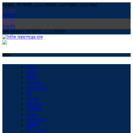
শুক্রবার, ৭ই আগস্ট, ২০২৬ খ্রিস্টাব্দ, ২৩শে শ্রাবণ, ১৪৩৩ বঙ্গাব্দ
ই পেপার
কনভাটার
ই পেপার
কনভাটার
আজ শুক্রবার | ৭ই আগস্ট, ২০২৬ খ্রিস্টাব্দ
Menu
প্রচ্ছদ
জাতীয়
সারাদেশ
ঢাকা বিভাগ
নারায়ণগঞ্জ সদর
বন্দর
ফতুল্লা
সিদ্ধিরগঞ্জ
সোনারগাঁও
রূপগঞ্জ
আড়াইহাজার
রাজনীতি
অর্থ ও বাণিজ্য