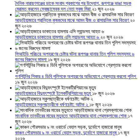
দৈনিক নারায়ণগঞ্জের ডাকে সংবাদ প্রকাশের পর উদ্যোগ, রূপগঞ্জে ভাঙা সড়ক
মেরামত করলেন স্বেচ্ছাসেবক দল নেতা সবুজ মিয়া
২১ জুন ২০২৬
আড়াইহাজারে প্রান্তিক কৃষকদের মাঝে আমন বীজ ও রাসায়নিক সার বিতরণ
২০
জুন ২০২৬
আড়াইহাজারে ডাকাতের হামলায় এসি ল্যান্ডসহ আহত ৬
২০ জুন ২০২৬
সিআইডি পরিচয়ে অপহরণের চেষ্টার ঘটনা রূপগঞ্জ থানায় তিন পুলিশ সদস্যসহ ৬
জনের বিরুদ্ধে মামলা
১৯ জুন ২০২৬
গণপিটুনির শিকার ৪ ডিবি পুলিশকে অপহরণের অভিযোগে গ্রেপ্তার করলো পুলিশ
১৯ জুন ২০২৬
আড়াইহাজারে বিদ্যুৎস্পৃষ্টে ইলেকট্রিশিয়ানের মৃত্যু
১৮ জুন ২০২৬
আড়াইহাজারে স্কুলছাত্রীকে ধর্ষণচেষ্টা: আটক ২
১৮ জুন ২০২৬
সাংবাদিক তানভীরের মায়ের মৃত্যুতে আড়াইহাজার থানা প্রেসক্লাবের শোক
১৭
জুন ২০২৬
কাঞ্চন পৌরসভার ৯ নং ওয়ার্ডে বেহাল সড়ক, দুর্ভোগে হাজারো মানুষ
১৭ জুন
২০২৬