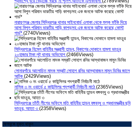
প্রকাশ্যে ঘুরে বেড়াচ্ছে ধরছে না পুলিশ,আতংকে এলাকাবাসী
(2789Views)
নারায়ণগঞ্জ জেলার সিদ্ধিরগঞ্জ থানার সাইনবোর্ড এলাকা থেকে শুল্ক ফাঁকি দিয়ে
আসা বিপুল পরিমান ভারতীয় শাড়ি কাপড়সহ এক জনকে আটক করেছে কোস্ট
গার্ড*
(2740Views)
সিদ্ধিরগঞ্জে হিমেল বাহিনীর সন্ত্রাসী তান্ডব, বিকাশের দোকানে হামলা ভাংচুর
২০হাজার টাকা লুট থানায় অভিযোগ
(2466Views)
সোনারগাঁয়ে আলোচিত মাদক সম্রাট সোহাগ রনির আস্থাবাজন মামুন ডিবির জালে
আটক
(2429Views)
নাসিক ৩ নং ওয়ার্ডে ৫ কাউন্সিলর পদপ্রার্থী নির্বাচনী মাঠে
(2365Views)
সিদ্ধিরগঞ্জে তাঁতী লীগের অফিসে মতি বাহিনীর তান্ডব বঙ্গবন্ধু ও প্রধানমন্ত্রীর ছবি
ভাংচুর, আহত ৩
(2358Views)
ফেসবুকে যুক্ত থাকুন