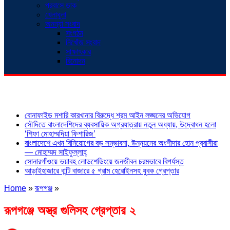
প্রবাসে ডাক
খেলাধুলা
অনন্যা সংবাদ
সংগঠন
নিখোঁজ সংবাদ
সাক্ষাৎকার
বিনোদন
শিরোনাম
বোনাফাইড মশারি কারখানার বিরুদ্ধে শ্রম আইন লঙ্ঘনের অভিযোগ
সৌদিতে বাংলাদেশিদের ব্যবসায়িক অগ্রযাত্রায় নতুন অধ্যায়, উদ্বোধন হলো
‘শিফা মোহাম্মদিয়া ফিশারিজ’
বাংলাদেশে এখন বিনিয়োগের বড় সম্ভাবনা, উন্নয়নের অংশীদার হোন প্রবাসীরা
— মোহাম্মদ সাইফুল্লাহ্
সোনারগাঁওয়ে ভয়াবহ লোডশেডিংয়ে জনজীবন চরমভাবে বিপর্যস্ত
আড়াইহাজারে বান্টি বাজারে ৫ গ্রাম হেরোইনসহ যুবক গ্রেপ্তার
Home
»
রূপগঞ্জ
»
রূপগঞ্জে অস্ত্র গুলিসহ গ্রেপ্তার ২