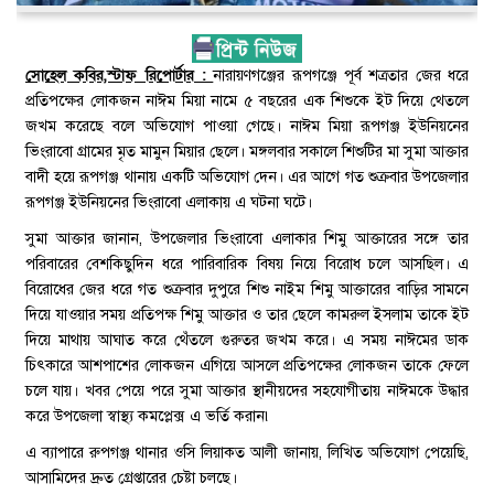
সোহেল কবির,স্টাফ রিপোর্টার :
নারায়ণগঞ্জের রূপগঞ্জে পূর্ব শত্রতার জের ধরে
প্রতিপক্ষের লোকজন নাঈম মিয়া নামে ৫ বছরের এক শিশুকে ইট দিয়ে থেতলে
জখম করেছে বলে অভিযোগ পাওয়া গেছে। নাঈম মিয়া রূপগঞ্জ ইউনিয়নের
ভিংরাবো গ্রামের মৃত মামুন মিয়ার ছেলে। মঙ্গলবার সকালে শিশুটির মা সুমা আক্তার
বাদী হয়ে রূপগঞ্জ থানায় একটি অভিযোগ দেন। এর আগে গত শুক্রবার উপজেলার
রূপগঞ্জ ইউনিয়নের ভিংরাবো এলাকায় এ ঘটনা ঘটে।
সুমা আক্তার জানান, উপজেলার ভিংরাবো এলাকার শিমু আক্তারের সঙ্গে তার
পরিবারের বেশকিছুদিন ধরে পারিবারিক বিষয় নিয়ে বিরোধ চলে আসছিল। এ
বিরোধের জের ধরে গত শুক্রবার দুপুরে শিশু নাইম শিমু আক্তারের বাড়ির সামনে
দিয়ে যাওয়ার সময় প্রতিপক্ষ শিমু আক্তার ও তার ছেলে কামরুল ইসলাম তাকে ইট
দিয়ে মাথায় আঘাত করে থেঁতলে গুরুতর জখম করে। এ সময় নাঈমের ডাক
চিৎকারে আশপাশের লোকজন এগিয়ে আসলে প্রতিপক্ষের লোকজন তাকে ফেলে
চলে যায়। খবর পেয়ে পরে সুমা আক্তার স্থানীয়দের সহযোগীতায় নাঈমকে উদ্ধার
করে উপজেলা স্বাস্থ্য কমপ্লেক্স এ ভর্তি করান৷
এ ব্যাপারে রুপগঞ্জ থানার ওসি লিয়াকত আলী জানায়, লিখিত অভিযোগ পেয়েছি,
আসামিদের দ্রুত গ্রেপ্তারের চেষ্টা চলছে।