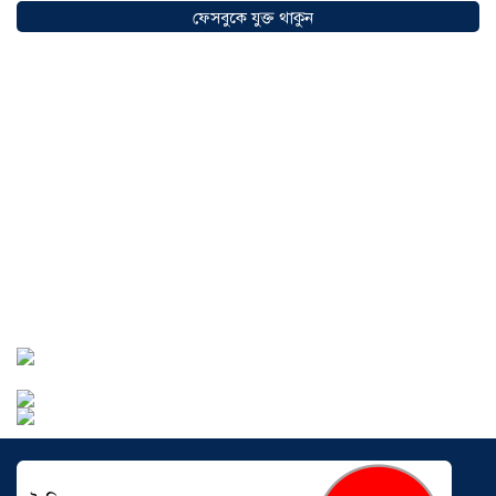
অগ্রযাত্রায় নতুন অধ্যায়, উদ্বোধন হলো ‘শিফা
ফেসবুকে যুক্ত থাকুন
মোহাম্মদিয়া ফিশারিজ’
০৫ আগস্ট ২০২৬
বাংলাদেশে এখন বিনিয়োগের বড় সম্ভাবনা,
উন্নয়নের অংশীদার হোন প্রবাসীরা —
মোহাম্মদ সাইফুল্লাহ্
০৫ আগস্ট ২০২৬
সোনারগাঁওয়ে ভয়াবহ লোডশেডিংয়ে
জনজীবন চরমভাবে বিপর্যস্ত
০৩ আগস্ট
২০২৬
আড়াইহাজারে বান্টি বাজারে ৫ গ্রাম
হেরোইনসহ যুবক গ্রেপ্তার
০৩ আগস্ট ২০২৬