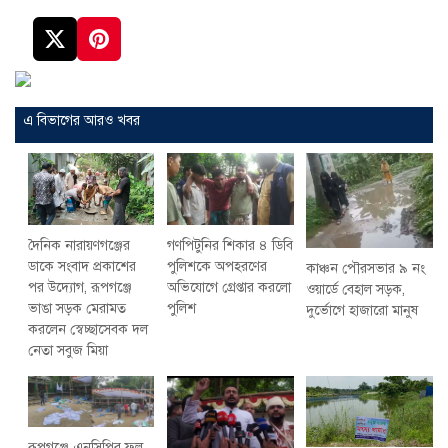
এ বিভাগের আরও খবর
দৈনিক নারায়ণগঞ্জের
গণপিটুনির শিকার ৪ ডিবি
ডাকে সংবাদ প্রকাশের
পুলিশকে অপহরণের
কাঞ্চন পৌরসভার ৯ নং
পর উদ্যোগ, রূপগঞ্জে
অভিযোগে গ্রেপ্তার করলো
ওয়ার্ডে বেহাল সড়ক,
ভাঙা সড়ক মেরামত
পুলিশ
দুর্ভোগে হাজারো মানুষ
করলেন স্বেচ্ছাসেবক দল
নেতা সবুজ মিয়া
রূপগঞ্জে এনসিপির ফল