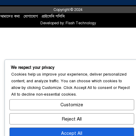
Copyright © 2024
আমাদের কথা
!
যোগাযোগ
!
প্রাইভেসি পলিসি
Developed by:
Flash Technology
সোনারগাঁয়ে ৬৮ পিস ইয়াবাসহ নারী মাদক
ব্যবসায়ী গ্রেফতার
০৩ আগস্ট ২০২৬
We respect your privacy
Cookies help us improve your experience, deliver personalized
content, and analyze traffic. You can choose which cookies to
allow by clicking
Customize
. Click
Accept All
to consent or
Reject
All
to decline non-essential cookies.
সোনারগাঁয়ে পরিত্যক্ত উন্নয়ন প্রকল্প:
ঠিকাদারের গাফিলতি নাকি তদারকির অভাব
Customize
০২ আগস্ট ২০২৬
Reject All
Accept All
নারায়ণগঞ্জে জাতীয় যুব শক্তির নতুন কমিটি,