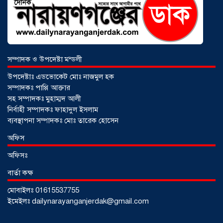
সম্পাদক ও উপদেষ্টা মন্ডলী
উপদেষ্টাঃ এডভোকেট মোঃ নাজমুল হক
সম্পাদকঃ পাপ্পি আক্তার
সহ সম্পাদকঃ মুহাম্মদ আলী
নির্বাহী সম্পাদকঃ ফাহাদুল ইসলাম
ব্যবস্থাপনা সম্পাদকঃ মোঃ তারেক হোসেন
আড়াইহাজারে জেলেদের জালে উঠে এলো
অফিস
শর্টগান
০৩ আগস্ট ২০২৬
অফিসঃ
বার্তা কক্ষ
মোবাইলঃ 01615537755
ইমেইলঃ dailynarayanganjerdak@gmail.com