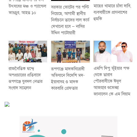
মাছের খামারে চাঁদা দাবি,
উৎসবের মঞ্চ ও প্যান্ডেল
সরকার ভোটের পর পল্টি
ব্যবসায়ীকে প্রাণনাশের
ভাঙচুর, আহত ১০
নিয়েছে, আগামী স্থানীয়
হুমকি
নির্বাচনে তাদের লাল কার্ড
দেখানো হবে — নাসির
উদ্দিন পাটোয়ারী
এমপি দিপু ভূঁইয়ার পক্ষ
রাজনৈতিক দ্বন্দ্বে
রূপগঞ্জে মাদকবিরোধী
থেকে তারাব
অপপ্রচারের প্রতিবাদে
অভিযানে বিদেশি মদ-
পৌরবাসীকে ঈদুল
‎রূপগঞ্জে যুবদল নেতার
ইয়াবাসহ ৩ মাদক
আজহার শুভেচ্ছা
সংবাদ সম্মেলন ‎
কারবারি গ্রেফতার
জানালেন কে এম সিয়াম