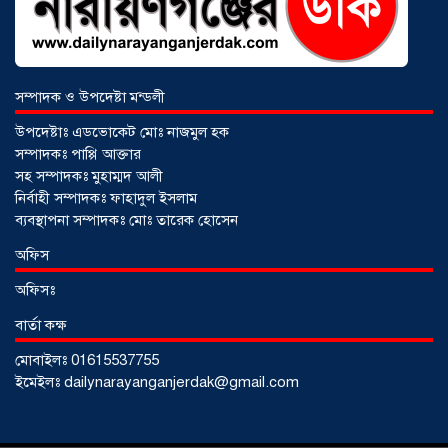
আড়াইহাজারে বান্টি বাজারে ৫ গ্রাম
হেরোইনসহ যুবক গ্রেপ্তার
০৩ আগস্ট ২০২৬
সম্পাদক ও উপদেষ্টা মন্ডলী
উপদেষ্টাঃ এডভোকেট মোঃ নাজমুল হক
সম্পাদকঃ পাপ্পি আক্তার
সহ সম্পাদকঃ মুহাম্মদ আলী
নির্বাহী সম্পাদকঃ ফাহাদুল ইসলাম
ব্যবস্থাপনা সম্পাদকঃ মোঃ তারেক হোসেন
অফিস
অফিসঃ
বার্তা কক্ষ
মোবাইলঃ 01615537755
আড়াইহাজারে জেলেদের জালে উঠে এলো
ইমেইলঃ dailynarayanganjerdak@gmail.com
শর্টগান
০৩ আগস্ট ২০২৬