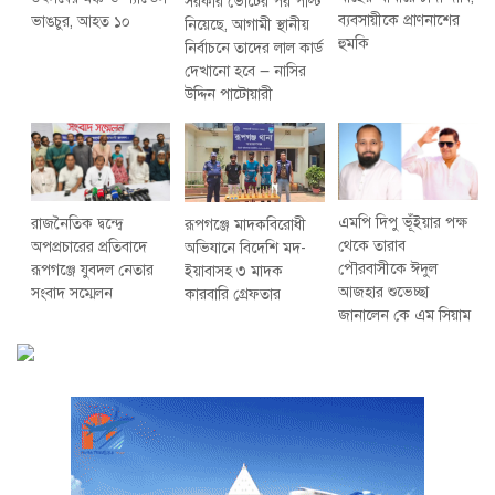
সরকার ভোটের পর পল্টি
ব্যবসায়ীকে প্রাণনাশের
ভাঙচুর, আহত ১০
নিয়েছে, আগামী স্থানীয়
হুমকি
নির্বাচনে তাদের লাল কার্ড
দেখানো হবে — নাসির
উদ্দিন পাটোয়ারী
এমপি দিপু ভূঁইয়ার পক্ষ
রাজনৈতিক দ্বন্দ্বে
রূপগঞ্জে মাদকবিরোধী
থেকে তারাব
অপপ্রচারের প্রতিবাদে
অভিযানে বিদেশি মদ-
পৌরবাসীকে ঈদুল
‎রূপগঞ্জে যুবদল নেতার
ইয়াবাসহ ৩ মাদক
আজহার শুভেচ্ছা
সংবাদ সম্মেলন ‎
কারবারি গ্রেফতার
জানালেন কে এম সিয়াম