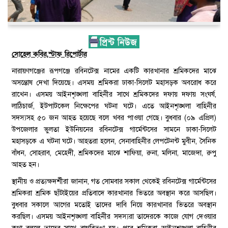
সোহেল কবির,স্টাফ রিপোর্টার
নারায়ণগঞ্জের রূপগঞ্জে রবিনটেক্স নামের একটি কারখানার শ্রমিকদের মাঝে
অসন্তোষ দেখা দিয়েছে। এসময় শ্রমিকরা ঢাকা-সিলেট মহাসড়ক অবরোধ করে
রাখেন। এসময় আইনশৃঙ্খলা বাহিনীর সাথে শ্রমিকদের দফায় দফায় সংঘর্ষ,
লাঠিচার্জ, ইটপাটকেল নিক্ষেপের ঘটনা ঘটে। এতে আইনশৃঙ্খলা বাহিনীর
সদস্যসহ ৫০ জন আহত হয়েছে বলে খবর পাওয়া গেছে। বুধবার (০৯ এপ্রিল)
উপজেলার ভুলতা ইউনিয়নের রবিনটেক্স গার্মেন্টসের সামনে ঢাকা-সিলেট
মহাসড়কে এ ঘটনা ঘটে। আহতরা হলেন, সেনাবাহিনীর লেপটেনন্ট মুবীন, সৈনিক
বাঁধন, সোহরাব, মেহেদী, শ্রমিকদের মাঝে শাফিয়া, রুনা, মলিনা, মাজেদা, রুপু
আহত হন।
স্থানীয় ও প্রত্যক্ষদর্শীরা জানান, গত সোমবার সকাল থেকেই রবিনটেক্স গার্মেন্টসের
শ্রমিকরা শ্রমিক ছাঁটাইয়ের প্রতিবাদে কারখানার ভিতরে অবস্থান করে আসছিল।
বুধবার সকালে আগের মতোই তাদের দাবি নিয়ে কারখানার ভিতরে অবস্থান
করছিল। এসময় আইনশৃঙ্খলা বাহিনীর সদস্যরা তাদেরকে কাজে যোগ দেওয়ার