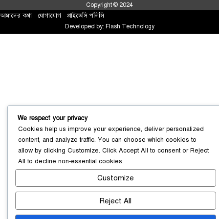
Copyright © 2024
আমাদের কথা
!
যোগাযোগ
!
প্রাইভেসি পলিসি
Developed by:
Flash Technology
We respect your privacy
Cookies help us improve your experience, deliver personalized
content, and analyze traffic. You can choose which cookies to
সোনারগাঁয়ে ৬৮ পিস ইয়াবাসহ নারী মাদক
allow by clicking
Customize
. Click
Accept All
to consent or
Reject
ব্যবসায়ী গ্রেফতার
০৩ আগস্ট ২০২৬
All
to decline non-essential cookies.
Customize
Reject All
সোনারগাঁয়ে পরিত্যক্ত উন্নয়ন প্রকল্প:
ঠিকাদারের গাফিলতি নাকি তদারকির অভাব