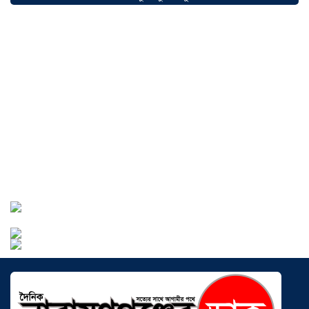
সৌদিতে বাংলাদেশিদের ব্যবসায়িক
অগ্রযাত্রায় নতুন অধ্যায়, উদ্বোধন হলো ‘শিফা
মোহাম্মদিয়া ফিশারিজ’
০৫ আগস্ট ২০২৬
বাংলাদেশে এখন বিনিয়োগের বড় সম্ভাবনা,
উন্নয়নের অংশীদার হোন প্রবাসীরা —
মোহাম্মদ সাইফুল্লাহ্
০৫ আগস্ট ২০২৬
সোনারগাঁওয়ে ভয়াবহ লোডশেডিংয়ে
জনজীবন চরমভাবে বিপর্যস্ত
০৩ আগস্ট
২০২৬