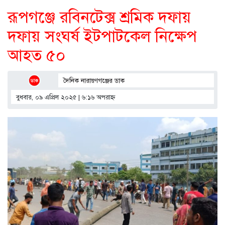
রূপগঞ্জে রবিনটেক্স শ্রমিক দফায়
দফায় সংঘর্ষ ইটপাটকেল নিক্ষেপ
আহত ৫০
দৈনিক নারায়ণগঞ্জের ডাক
বুধবার, ০৯ এপ্রিল ২০২৫ | ৬:১৬ অপরাহ্ণ