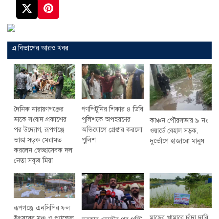
এ বিভাগের আরও খবর
দৈনিক নারায়ণগঞ্জের
গণপিটুনির শিকার ৪ ডিবি
ডাকে সংবাদ প্রকাশের
পুলিশকে অপহরণের
কাঞ্চন পৌরসভার ৯ নং
পর উদ্যোগ, রূপগঞ্জে
অভিযোগে গ্রেপ্তার করলো
ওয়ার্ডে বেহাল সড়ক,
ভাঙা সড়ক মেরামত
পুলিশ
দুর্ভোগে হাজারো মানুষ
করলেন স্বেচ্ছাসেবক দল
নেতা সবুজ মিয়া
রূপগঞ্জে এনসিপির ফল
মাছের খামারে চাঁদা দাবি,
উৎসবের মঞ্চ ও প্যান্ডেল