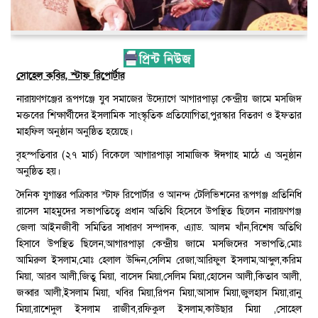
সোহেল কবির, স্টাফ রিপোর্টার
নারায়ণগঞ্জের রূপগঞ্জে যুব সমাজের উদ্যোগে আগারপাড়া কেন্দ্রীয় জামে মসজিদ
মক্তবের শিক্ষার্থীদের ইসলামিক সাংস্কৃতিক প্রতিযোগিতা,পুরস্কার বিতরণ ও ইফতার
মাহফিল অনুষ্ঠান অনুষ্ঠিত হয়েছে।
বৃহস্পতিবার (২৭ মার্চ) বিকেলে আগারপাড়া সামাজিক ঈদগাহ মাঠে এ অনুষ্ঠান
অনুষ্ঠিত হয়।
দৈনিক যুগান্তর পত্রিকার স্টাফ রিপোর্টার ও আনন্দ টেলিভিশনের রূপগঞ্জ প্রতিনিধি
রাসেল মাহমুদের সভাপতিত্বে প্রধান অতিথি হিসেবে উপস্থিত ছিলেন নারায়ণগঞ্জ
জেলা আইনজীবী সমিতির সাধারণ সম্পাদক, এ্যাড. আলম খাঁন,বিশেষ অতিথি
হিসাবে উপস্থিত ছিলেন,আগারপাড়া কেন্দ্রীয় জামে মসজিদের সভাপতি,মোঃ
আমিরুল ইসলাম,মোঃ হেলাল উদ্দিন,সেলিম রেজা,আরিফুল ইসলাম,আব্দুল,করিম
মিয়া, আরব আলী,জিতু মিয়া, বাসেদ মিয়া,সেলিম মিয়া,হোসেন আলী,কিতাব আলী,
জব্বার আলী,ইসলাম মিয়া, খবির মিয়া,রিপন মিয়া,আসাদ মিয়া,জুলহাস মিয়া,রানু
মিয়া,রাশেদুল ইসলাম রাজীব,রফিকুল ইসলাম,কাউছার মিয়া ,সোহেল