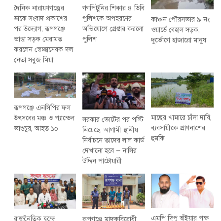
দৈনিক নারায়ণগঞ্জের
গণপিটুনির শিকার ৪ ডিবি
ডাকে সংবাদ প্রকাশের
পুলিশকে অপহরণের
কাঞ্চন পৌরসভার ৯ নং
পর উদ্যোগ, রূপগঞ্জে
অভিযোগে গ্রেপ্তার করলো
ওয়ার্ডে বেহাল সড়ক,
ভাঙা সড়ক মেরামত
পুলিশ
দুর্ভোগে হাজারো মানুষ
করলেন স্বেচ্ছাসেবক দল
নেতা সবুজ মিয়া
রূপগঞ্জে এনসিপির ফল
মাছের খামারে চাঁদা দাবি,
উৎসবের মঞ্চ ও প্যান্ডেল
সরকার ভোটের পর পল্টি
ব্যবসায়ীকে প্রাণনাশের
ভাঙচুর, আহত ১০
নিয়েছে, আগামী স্থানীয়
হুমকি
নির্বাচনে তাদের লাল কার্ড
দেখানো হবে — নাসির
উদ্দিন পাটোয়ারী
এমপি দিপু ভূঁইয়ার পক্ষ
রাজনৈতিক দ্বন্দ্বে
রূপগঞ্জে মাদকবিরোধী