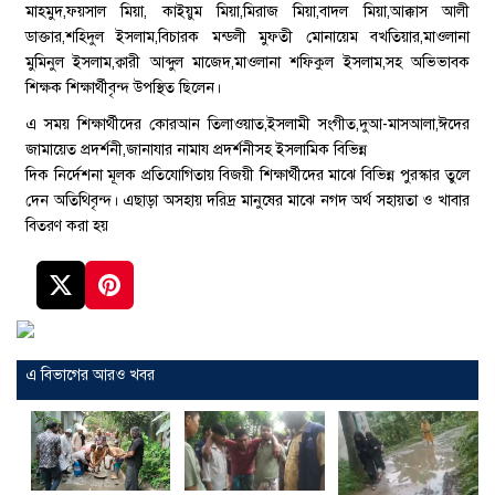
মাহমুদ,ফয়সাল মিয়া, কাইয়ুম মিয়া,মিরাজ মিয়া,বাদল মিয়া,আক্কাস আলী
ডাক্তার,শহিদুল ইসলাম,বিচারক মন্ডলী মুফতী মোনায়েম বখতিয়ার,মাওলানা
মুমিনুল ইসলাম,ক্বারী আব্দুল মাজেদ,মাওলানা শফিকুল ইসলাম,সহ অভিভাবক
শিক্ষক শিক্ষার্থীবৃন্দ উপস্থিত ছিলেন।
এ সময় শিক্ষার্থীদের কোরআন তিলাওয়াত,ইসলামী সংগীত,দুআ-মাসআলা,ঈদের
জামায়েত প্রদর্শনী,জানাযার নামায প্রদর্শনীসহ ইসলামিক বিভিন্ন
দিক নির্দেশনা মূলক প্রতিযোগিতায় বিজয়ী শিক্ষার্থীদের মাঝে বিভিন্ন পুরস্কার তুলে
দেন অতিথিবৃন্দ। এছাড়া অসহায় দরিদ্র মানুষের মাঝে নগদ অর্থ সহায়তা ও খাবার
বিতরণ করা হয়
এ বিভাগের আরও খবর