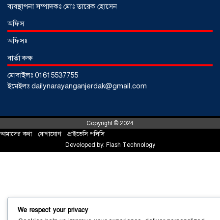
ব্যবস্থাপনা সম্পাদকঃ মোঃ তারেক হোসেন
আড়াইহাজারে জেলেদের জালে উঠে এলো
অফিস
শর্টগান
০৩ আগস্ট ২০২৬
অফিসঃ
বার্তা কক্ষ
মোবাইলঃ 01615537755
ইমেইলঃ dailynarayanganjerdak@gmail.com
Copyright © 2024
আমাদের কথা
!
যোগাযোগ
!
প্রাইভেসি পলিসি
Developed by:
Flash Technology
সোনারগাঁয়ে ৬৮ পিস ইয়াবাসহ নারী মাদক
We respect your privacy
ব্যবসায়ী গ্রেফতার
০৩ আগস্ট ২০২৬