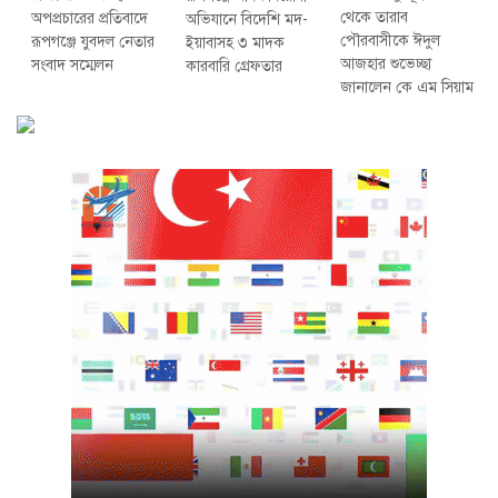
থেকে তারাব
অপপ্রচারের প্রতিবাদে
অভিযানে বিদেশি মদ-
পৌরবাসীকে ঈদুল
‎রূপগঞ্জে যুবদল নেতার
ইয়াবাসহ ৩ মাদক
আজহার শুভেচ্ছা
সংবাদ সম্মেলন ‎
কারবারি গ্রেফতার
জানালেন কে এম সিয়াম