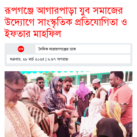
রূপগঞ্জে আগারপাড়া যুব সমাজের
উদ্যোগে সাংস্কৃতিক প্রতিযোগিতা ও
ইফতার মাহফিল
দৈনিক নারায়ণগঞ্জের ডাক
শুক্রবার, ২৮ মার্চ ২০২৫ | ৬:৪৭ অপরাহ্ণ