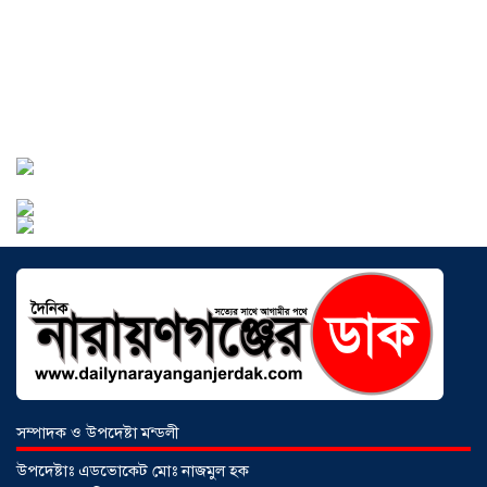
সোনারগাঁওয়ে ভয়াবহ লোডশেডিংয়ে
জনজীবন চরমভাবে বিপর্যস্ত
০৩ আগস্ট
২০২৬
আড়াইহাজারে বান্টি বাজারে ৫ গ্রাম
হেরোইনসহ যুবক গ্রেপ্তার
০৩ আগস্ট ২০২৬
সম্পাদক ও উপদেষ্টা মন্ডলী
উপদেষ্টাঃ এডভোকেট মোঃ নাজমুল হক