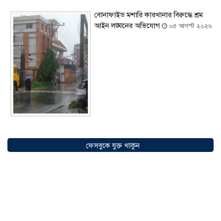
বোনাফাইড মশারি কারখানার বিরুদ্ধে শ্রম
আইন লঙ্ঘনের অভিযোগ
০৫ আগস্ট ২০২৬
সৌদিতে বাংলাদেশিদের ব্যবসায়িক
অগ্রযাত্রায় নতুন অধ্যায়, উদ্বোধন হলো ‘শিফা
ফেসবুকে যুক্ত থাকুন
মোহাম্মদিয়া ফিশারিজ’
০৫ আগস্ট ২০২৬
বাংলাদেশে এখন বিনিয়োগের বড় সম্ভাবনা,
উন্নয়নের অংশীদার হোন প্রবাসীরা —
মোহাম্মদ সাইফুল্লাহ্
০৫ আগস্ট ২০২৬