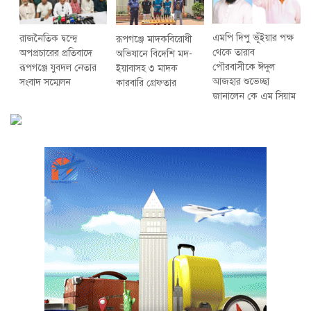
এমপি দিপু ভূঁইয়ার পক্ষ
রাজনৈতিক দ্বন্দ্বে
রূপগঞ্জে মাদকবিরোধী
থেকে তারাব
অপপ্রচারের প্রতিবাদে
অভিযানে বিদেশি মদ-
পৌরবাসীকে ঈদুল
‎রূপগঞ্জে যুবদল নেতার
ইয়াবাসহ ৩ মাদক
আজহার শুভেচ্ছা
সংবাদ সম্মেলন ‎
কারবারি গ্রেফতার
জানালেন কে এম সিয়াম