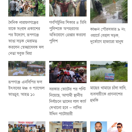
দৈনিক নারায়ণগঞ্জের
গণপিটুনির শিকার ৪ ডিবি
ডাকে সংবাদ প্রকাশের
পুলিশকে অপহরণের
কাঞ্চন পৌরসভার ৯ নং
পর উদ্যোগ, রূপগঞ্জে
অভিযোগে গ্রেপ্তার করলো
ওয়ার্ডে বেহাল সড়ক,
ভাঙা সড়ক মেরামত
পুলিশ
দুর্ভোগে হাজারো মানুষ
করলেন স্বেচ্ছাসেবক দল
নেতা সবুজ মিয়া
রূপগঞ্জে এনসিপির ফল
মাছের খামারে চাঁদা দাবি,
উৎসবের মঞ্চ ও প্যান্ডেল
সরকার ভোটের পর পল্টি
ব্যবসায়ীকে প্রাণনাশের
ভাঙচুর, আহত ১০
নিয়েছে, আগামী স্থানীয়
হুমকি
নির্বাচনে তাদের লাল কার্ড
দেখানো হবে — নাসির
উদ্দিন পাটোয়ারী