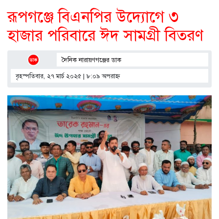
রূপগঞ্জে বিএনপির উদ্যোগে ৩
হাজার পরিবারে ঈদ সামগ্রী বিতরণ
দৈনিক নারায়ণগঞ্জের ডাক
বৃহস্পতিবার, ২৭ মার্চ ২০২৫ | ৮:০৯ অপরাহ্ণ