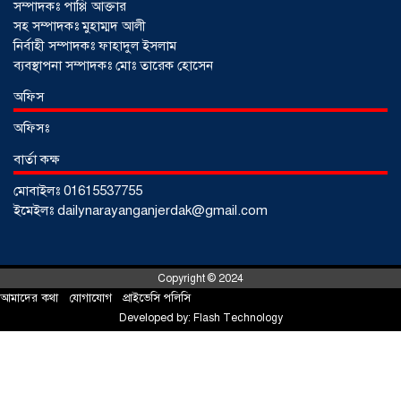
সম্পাদকঃ পাপ্পি আক্তার
সহ সম্পাদকঃ মুহাম্মদ আলী
নির্বাহী সম্পাদকঃ ফাহাদুল ইসলাম
ব্যবস্থাপনা সম্পাদকঃ মোঃ তারেক হোসেন
আড়াইহাজারে জেলেদের জালে উঠে এলো
অফিস
শর্টগান
০৩ আগস্ট ২০২৬
অফিসঃ
বার্তা কক্ষ
মোবাইলঃ 01615537755
ইমেইলঃ dailynarayanganjerdak@gmail.com
Copyright © 2024
আমাদের কথা
!
যোগাযোগ
!
প্রাইভেসি পলিসি
Developed by:
Flash Technology