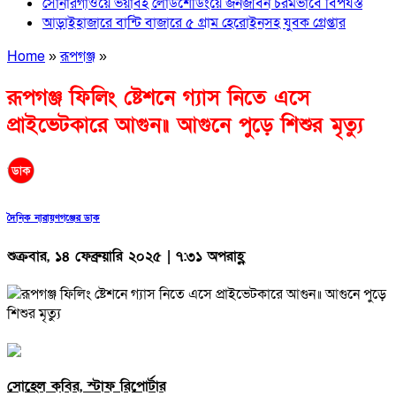
সোনারগাঁওয়ে ভয়াবহ লোডশেডিংয়ে জনজীবন চরমভাবে বিপর্যস্ত
আড়াইহাজারে বান্টি বাজারে ৫ গ্রাম হেরোইনসহ যুবক গ্রেপ্তার
Home
»
রূপগঞ্জ
»
রূপগঞ্জ ফিলিং ষ্টেশনে গ্যাস নিতে এসে
প্রাইভেটকারে আগুন॥ আগুনে পুড়ে শিশুর মৃত্যু
দৈনিক নারায়ণগঞ্জের ডাক
শুক্রবার, ১৪ ফেব্রুয়ারি ২০২৫ | ৭:৩১ অপরাহ্ণ
সোহেল কবির, স্টাফ রিপোর্টার