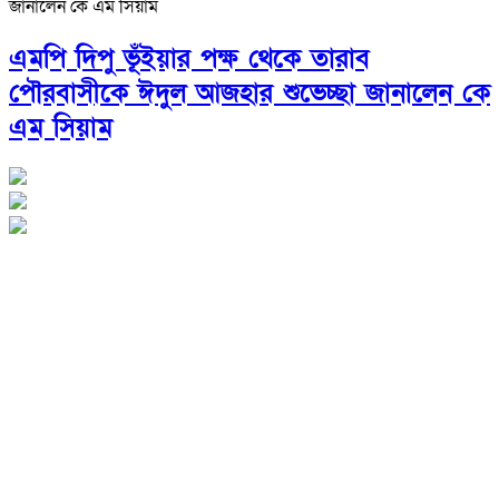
এমপি দিপু ভূঁইয়ার পক্ষ থেকে তারাব
পৌরবাসীকে ঈদুল আজহার শুভেচ্ছা জানালেন কে
এম সিয়াম