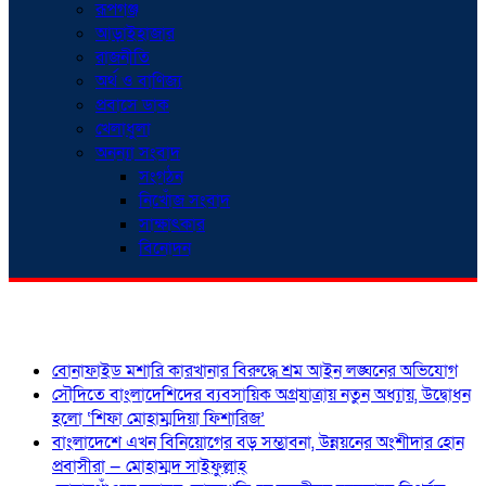
রূপগঞ্জ
আড়াইহাজার
রাজনীতি
অর্থ ও বাণিজ্য
প্রবাসে ডাক
খেলাধুলা
অনন্যা সংবাদ
সংগঠন
নিখোঁজ সংবাদ
সাক্ষাৎকার
বিনোদন
শিরোনাম
বোনাফাইড মশারি কারখানার বিরুদ্ধে শ্রম আইন লঙ্ঘনের অভিযোগ
সৌদিতে বাংলাদেশিদের ব্যবসায়িক অগ্রযাত্রায় নতুন অধ্যায়, উদ্বোধন
হলো ‘শিফা মোহাম্মদিয়া ফিশারিজ’
বাংলাদেশে এখন বিনিয়োগের বড় সম্ভাবনা, উন্নয়নের অংশীদার হোন
প্রবাসীরা — মোহাম্মদ সাইফুল্লাহ্