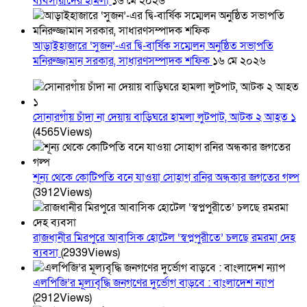
ব্যবসায়ীদের হামলা
১৬ মে ২০২৬
আড়াইহাজারে ‘সুজন’-এর দ্বি-বার্ষিক সম্মেলন অনুষ্ঠিত সভাপতি
মনিরুজ্জামান সরকার, সাধারণসম্পাদক শফিক
১৬ মে ২০২৬
সোনারগাঁয় চাঁদা না দেয়ায় বাড়িঘরে হামলা লুটপাট, আটক ২ আহত ১
(4565Views)
শূন্য থেকে কোটিপতি বনে যাওয়া সোহাগ রনির অন্ধকার জগতের গল্প
(3912Views)
রাজধানীর মিরপুরে আবাসিক হোটেল ‘স্বপ্নপুরীতে’ চলছে রমরমা দেহ
ব্যবসা
(2939Views)
এলপিজি’র মূল্যবৃদ্ধি জনগণের দুর্ভোগ বাড়বে : বাংলাদেশ ন্যাপ
(2912Views)