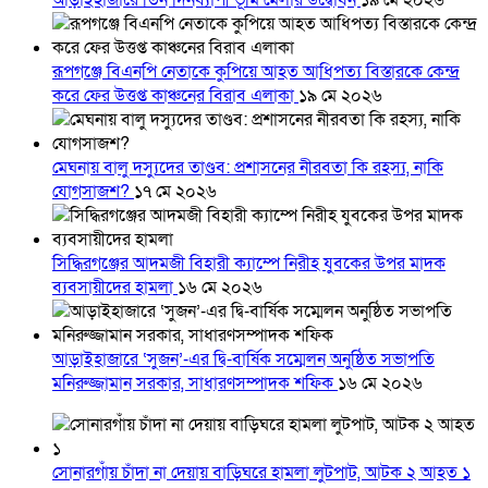
আড়াইহাজারে তিন দিনব্যাপী ভূমি মেলার উদ্বোধন
১৯ মে ২০২৬
রূপগঞ্জে বিএনপি নেতাকে কুপিয়ে আহত আধিপত্য বিস্তারকে কেন্দ্র
করে ফের উত্তপ্ত কাঞ্চনের বিরাব এলাকা
১৯ মে ২০২৬
মেঘনায় বালু দস্যুদের তাণ্ডব: প্রশাসনের নীরবতা কি রহস্য, নাকি
যোগসাজশ?
১৭ মে ২০২৬
সিদ্ধিরগঞ্জের আদমজী বিহারী ক্যাম্পে নিরীহ যুবকের উপর মাদক
ব্যবসায়ীদের হামলা
১৬ মে ২০২৬
আড়াইহাজারে ‘সুজন’-এর দ্বি-বার্ষিক সম্মেলন অনুষ্ঠিত সভাপতি
মনিরুজ্জামান সরকার, সাধারণসম্পাদক শফিক
১৬ মে ২০২৬
সোনারগাঁয় চাঁদা না দেয়ায় বাড়িঘরে হামলা লুটপাট, আটক ২ আহত ১