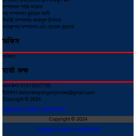
উপদেষ্টাঃ এডভোকেট মোঃ নাজমুল হক
সম্পাদকঃ পাপ্পি আক্তার
সহ সম্পাদকঃ মুহাম্মদ আলী
নির্বাহী সম্পাদকঃ ফাহাদুল ইসলাম
ব্যবস্থাপনা সম্পাদকঃ মোঃ তারেক হোসেন
অফিস
অফিসঃ
বার্তা কক্ষ
মোবাইলঃ 01615537755
ইমেইলঃ dailynarayanganjerdak@gmail.com
Copyright © 2024
আমাদের কথা
!
যোগাযোগ
!
প্রাইভেসি পলিসি
Copyright © 2024
আমাদের কথা
!
যোগাযোগ
!
প্রাইভেসি পলিসি