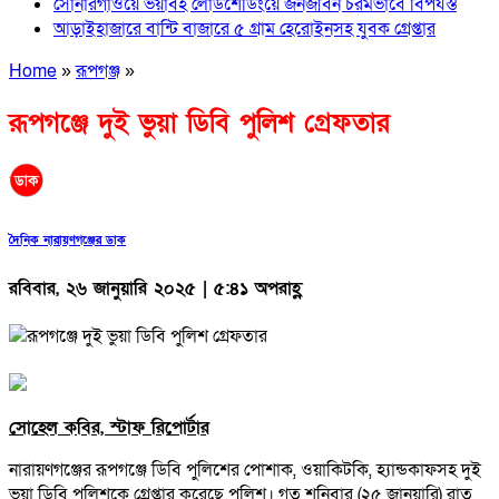
সোনারগাঁওয়ে ভয়াবহ লোডশেডিংয়ে জনজীবন চরমভাবে বিপর্যস্ত
আড়াইহাজারে বান্টি বাজারে ৫ গ্রাম হেরোইনসহ যুবক গ্রেপ্তার
Home
»
রূপগঞ্জ
»
রূপগঞ্জে দুই ভুয়া ডিবি পুলিশ গ্রেফতার
দৈনিক নারায়ণগঞ্জের ডাক
রবিবার, ২৬ জানুয়ারি ২০২৫ | ৫:৪১ অপরাহ্ণ
সোহেল কবির, স্টাফ রিপোর্টার
নারায়ণগঞ্জের রূপগঞ্জে ডিবি পুলিশের পোশাক, ওয়াকিটকি, হ্যান্ডকাফসহ দুই
ভুয়া ডিবি পুলিশকে গ্রেপ্তার করেছে পুলিশ। গত শনিবার (২৫ জানুয়ারি) রাত