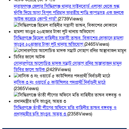
নারায়ণগঞ্জ জেলার সিদ্ধিরগঞ্জ থানার সাইনবোর্ড এলাকা থেকে শুল্ক
ফাঁকি দিয়ে আসা বিপুল পরিমান ভারতীয় শাড়ি কাপড়সহ এক জনকে
আটক করেছে কোস্ট গার্ড*
(2739Views)
সিদ্ধিরগঞ্জে হিমেল বাহিনীর সন্ত্রাসী তান্ডব, বিকাশের দোকানে হামলা
ভাংচুর ২০হাজার টাকা লুট থানায় অভিযোগ
(2465Views)
সোনারগাঁয়ে আলোচিত মাদক সম্রাট সোহাগ রনির আস্থাবাজন মামুন
ডিবির জালে আটক
(2429Views)
নাসিক ৩ নং ওয়ার্ডে ৫ কাউন্সিলর পদপ্রার্থী নির্বাচনী মাঠে
(2365Views)
সিদ্ধিরগঞ্জে তাঁতী লীগের অফিসে মতি বাহিনীর তান্ডব বঙ্গবন্ধু ও
প্রধানমন্ত্রীর ছবি ভাংচুর, আহত ৩
(2358Views)