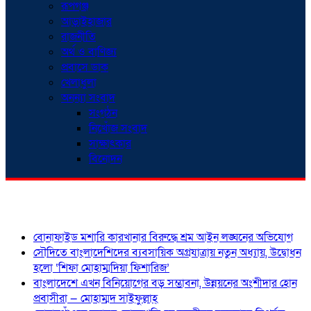
রূপগঞ্জ
আড়াইহাজার
রাজনীতি
অর্থ ও বাণিজ্য
প্রবাসে ডাক
খেলাধুলা
অনন্যা সংবাদ
সংগঠন
নিখোঁজ সংবাদ
সাক্ষাৎকার
বিনোদন
শিরোনাম
বোনাফাইড মশারি কারখানার বিরুদ্ধে শ্রম আইন লঙ্ঘনের অভিযোগ
সৌদিতে বাংলাদেশিদের ব্যবসায়িক অগ্রযাত্রায় নতুন অধ্যায়, উদ্বোধন
হলো ‘শিফা মোহাম্মদিয়া ফিশারিজ’
বাংলাদেশে এখন বিনিয়োগের বড় সম্ভাবনা, উন্নয়নের অংশীদার হোন
প্রবাসীরা — মোহাম্মদ সাইফুল্লাহ্