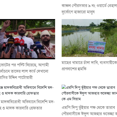
কাঞ্চন পৌরসভার ৯ নং ওয়ার্ডে বেহা
দুর্ভোগে হাজারো মানুষ
মাছের খামারে চাঁদা দাবি, ব্যবসায়ীক
ভোটের পর পল্টি নিয়েছে, আগামী
প্রাণনাশের হুমকি
নির্বাচনে তাদের লাল কার্ড দেখানো
াসির উদ্দিন পাটোয়ারী
জে মাদকবিরোধী অভিযানে বিদেশি মদ-
এমপি দিপু ভূঁইয়ার পক্ষ থেকে তারাব
 ৩ মাদক কারবারি গ্রেফতার
পৌরবাসীকে ঈদুল আজহার শুভেচ্ছা 