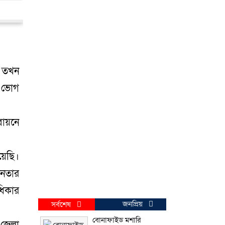
ে তখন
া ভোগ
বায়নে
য়েছি।
ীনতার
ধিকার
জনপ্রিয়
সর্বশেষ
বোনাফাইড মশারি
 জেলা