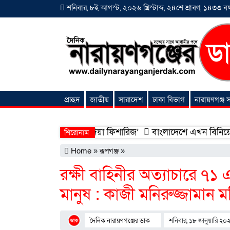
শনিবার, ৮ই আগস্ট, ২০২৬ খ্রিস্টাব্দ, ২৪শে শ্রাবণ, ১৪৩৩ বঙ্গ
প্রচ্ছদ
জাতীয়
সারাদেশ
ঢাকা বিভাগ
নারায়ণগঞ্জ
অনন্যা সংবাদ
োধন হলো ‘শিফা মোহাম্মদিয়া ফিশারিজ’
বাংলাদেশে এখন বিনিয়োগের বড়
শিরোনাম
Home
»
রূপগঞ্জ
»
রক্ষী বাহিনীর অত্যাচারে ৭১
মানুষ : কাজী মনিরুজ্জামান ম
দৈনিক নারায়ণগঞ্জের ডাক
শনিবার, ১৮ জানুয়ারি ২০