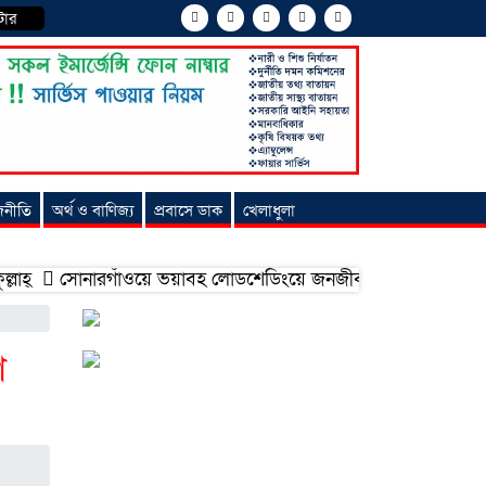
টার
জনীতি
অর্থ ও বাণিজ্য
প্রবাসে ডাক
খেলাধুলা
সোনারগাঁওয়ে ভয়াবহ লোডশেডিংয়ে জনজীবন চরমভাবে বিপর্যস্ত
ণ