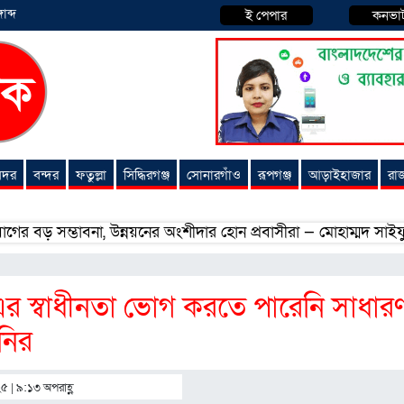
াব্দ
ই পেপার
কনভা
 সদর
বন্দর
ফতুল্লা
সিদ্ধিরগঞ্জ
সোনারগাঁও
রূপগঞ্জ
আড়াইহাজার
রা
 সম্ভাবনা, উন্নয়নের অংশীদার হোন প্রবাসীরা — মোহাম্মদ সাইফুল্লাহ্
 এর স্বাধীনতা ভোগ করতে পারেনি সাধার
নির
২৫ | ৯:১৩ অপরাহ্ণ