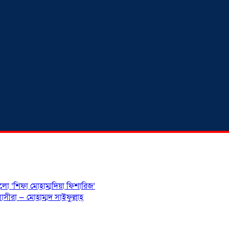
হলো ‘শিফা মোহাম্মদিয়া ফিশারিজ’
সীরা — মোহাম্মদ সাইফুল্লাহ্