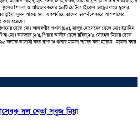
াল, এসএস পাইপ, হকিস্টিক, লোহার রড, আগ্নেয়াস্ত্র, লাঠিসোঁটায় সজ্জিত হয়ে
া, স্কুলের শিক্ষক ও অভিভাবকদের ১০টি মোটরসাইকেল ভাংচুর করে স্কুলের
হান কবির ভুইয়া সুমন আহত হয়। একপর্যায়ে তাদের ডাক-চিৎকারে আশপাশের
তি করা হয়েছে।
 প্রধানের ছেলে মোঃ আলমগীর প্রধান (৪৫), মাজুর হোসেনের ছেলে মোঃ ইব্রাহিম
াগিনা মোঃ কাউছার (২৭), পিয়ার আলীর ছেলে রবিন(২৭), সোহেল মিয়ার ছেলে
ত ২০/২৫ জনকে আসামী করে রূপগঞ্জ থানায় মামলা দায়ের করা হয়েছে। মামলা নম্বর
্ছাসেবক দল নেতা সবুজ মিয়া