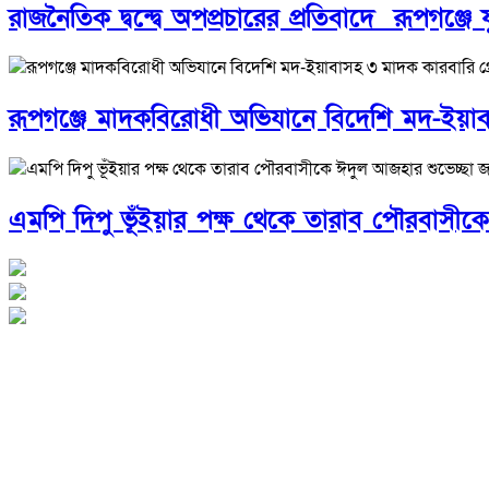
রাজনৈতিক দ্বন্দ্বে অপপ্রচারের প্রতিবাদে ‎রূপগঞ্জ
রূপগঞ্জে মাদকবিরোধী অভিযানে বিদেশি মদ-ইয়া
এমপি দিপু ভূঁইয়ার পক্ষ থেকে তারাব পৌরবাসীক