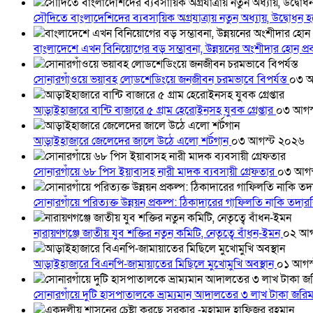
সৌদিতে বাংলাদেশিদের ব্যবসায়িক অগ্রযাত্রায় নতুন অধ্যায়, উদ্বোধন 
বাংলাদেশে এখন বিনিয়োগের বড় সম্ভাবনা, উন্নয়নের অংশীদার হোন প্রবা
সোনারগাঁওয়ে ভয়াবহ লোডশেডিংয়ে জনজীবন চরমভাবে বিপর্যস্ত
০৩ আ
আড়াইহাজারে বান্টি বাজারে ৫ গ্রাম হেরোইনসহ যুবক গ্রেপ্তার
০৩ আগস
আড়াইহাজারে জেলেদের জালে উঠে এলো শর্টগান
০৩ আগস্ট ২০২৬
সোনারগাঁয়ে ৬৮ পিস ইয়াবাসহ নারী মাদক ব্যবসায়ী গ্রেফতার
০৩ আগস
সোনারগাঁয়ে পরিত্যক্ত উন্নয়ন প্রকল্প: ঠিকাদারের গাফিলতি নাকি তদ
নারায়ণগঞ্জে জাতীয় যুব শক্তির নতুন কমিটি, নেতৃত্বে বাঁধন-ইমন
০২ আগ
আড়াইহাজারে বিএনপি-জামায়াতের মিছিলে মুখোমুখি অবস্থান
০১ আগস
সোনারগাঁয়ে দুটি হাসপাতালকে ভ্রাম্যমান আদালতের ৩ লাখ টাকা জরি