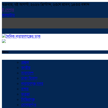
শুক্রবার, ৭ই আগস্ট, ২০২৬ খ্রিস্টাব্দ, ২৩শে শ্রাবণ, ১৪৩৩ বঙ্গাব্দ
ই পেপার
কনভাটার
Menu
প্রচ্ছদ
জাতীয়
সারাদেশ
ঢাকা বিভাগ
নারায়ণগঞ্জ সদর
বন্দর
ফতুল্লা
সিদ্ধিরগঞ্জ
সোনারগাঁও