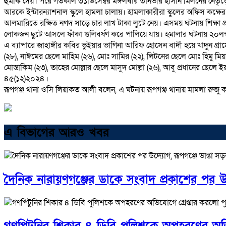
হুমকি দেয়। পরে গতকাল ৩১ডিসেম্বর মঙ্গলবার তানভীর হাসান মিলনের নেতৃত্বে 
আরকে ইন্টারন্যাশনাল স্কুলে হামলা চালায়। হামলাকারীরা স্কুলের অফিস কক্
আলমারিতে রক্ষিত নগদ সাড়ে চার লাখ টাকা লুটে নেয়। এসময় ঘটনায় শিক্ষা প্র
লোকজন ছুটে আসলে ফাঁকা গুলিবর্ষণ করে পালিয়ে যায়। হমালার ঘটনায় ২০লক্ষাধি
এ ব্যাপারে জাহাঙ্গীর কবির ভুইয়ার ভাগিনা আরিফ হোসেন বাদী হয়ে খাদুন গ্রা
(২৮), নাঈমের ছেলে মাহিম (২৬), মোঃ সামির (২২), লিটনের ছেলে মোঃ হিমু 
মোস্তাকিম (২৩), তাহের মোল্লার ছেলে মাসুদ মোল্লা (২৬), আবু প্রধানের ছেলে
৪৫(১২)২০২৪।
রূপগঞ্জ থানা ওসি লিয়াকত আলী বলেন, এ ঘটনায় রূপগঞ্জ থানায় মামলা রুজু
এ বিভাগের আরও খবর
দৈনিক নারায়ণগঞ্জের ডাকে সংবাদ প্রকাশের পর 
গণপিটুনির শিকার ৪ ডিবি পুলিশকে অপহরণের অভি