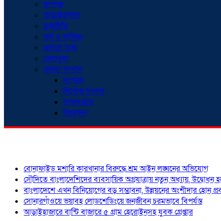
রূপগঞ্জ
আড়াইহাজার
রাজনীতি
অর্থ ও বাণিজ্য
প্রবাসে ডাক
খেলাধুলা
অনন্যা সংবাদ
সংগঠন
নিখোঁজ সংবাদ
সাক্ষাৎকার
বিনোদন
শিরোনাম
বোনাফাইড মশারি কারখানার বিরুদ্ধে শ্রম আইন লঙ্ঘনের অভিযোগ
সৌদিতে বাংলাদেশিদের ব্যবসায়িক অগ্রযাত্রায় নতুন অধ্যায়, উদ্বোধন 
বাংলাদেশে এখন বিনিয়োগের বড় সম্ভাবনা, উন্নয়নের অংশীদার হোন প্রবা
সোনারগাঁওয়ে ভয়াবহ লোডশেডিংয়ে জনজীবন চরমভাবে বিপর্যস্ত
আড়াইহাজারে বান্টি বাজারে ৫ গ্রাম হেরোইনসহ যুবক গ্রেপ্তার