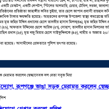
৩০/৪০ সদস্যের একদল সন্ত্রাসী ধারালো ছেন, দা, চাপাতি, রাম দা, চাইনিজ কুড়
ষের একটি ডেস্কটপ, একটি লেপটপ, স্টিলের আলমারি, চেয়ার, টেবিল, দরজা, জানাল
তিষ্ঠানের প্রতিষ্ঠাতা জাহাঙ্গীর কবির ভুইয়া, তার ছেলে জাপান প্রবাসী রায়
ক টাকার ক্ষয়ক্ষতি হয়েছে। আহতদের রূপগঞ্জ উপজেলা স্বাস্থ্য কমপ্লেক্সে ভর্
মের মৃত জহির উদ্দিন প্রধানের ছেলে তানভীর হাসান মিলন(৩৯), মৃত জহির উদ্দিন
মিয়া (২৬), আফতাব উদ্দিনের ছেলে আরিফ (২৭), সোহাগ, তানভীর হাসান মিলনের ভ
 ইয়াছিন প্রধান (২৫), মৃত নজু মিয়ার ছেলে সাইফুদ্দিনকে (৪৫), নামীয় ও অজ্ঞা
 করা হয়েছে। আসামীদের গ্রেফতারে পুলিশ তৎপর রয়েছে।
উদ্যোগ, রূপগঞ্জে ভাঙা সড়ক মেরামত করলেন স্বেচ
যোগে গ্রেপ্তার করলো পুলিশ