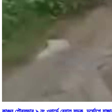
কাঞ্চন পৌরসভার ৯ নং ওয়ার্ডে বেহাল সড়ক, দুর্ভোগে হাজা