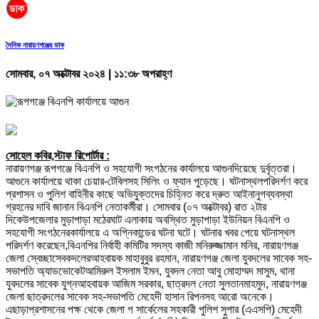
দৈনিক নারায়ণগঞ্জের ডাক
সোমবার, ০৭ অক্টোবর ২০২৪ | ১১:৩৮ অপরাহ্ণ
সোহেল কবির,স্টাফ রিপোর্টার :
নারায়ণগঞ্জ রূপগঞ্জে বিএনপি ও সহযোগী সংগঠনের কার্যালয়ে আগুনদিয়েছে দুর্বৃত্তরা।
আগুনে কার্যালয়ে থাকা চেয়ার-টেবিলসহ সিলিং ও ফ্যান পুড়েছে। ঘটনাস্থলপরিদর্শণ করে
প্রশাসন ও পুলিশ বাহিনীর কাছে অভিযুক্তদের চিহ্নিত করে দ্রুত আইনানুগব্যবস্থা
গ্রহনের দাবি জানান বিএনপি নেতাকর্মীরা। সোমবার (০৭ অক্টোবর) রাত ২টার
দিকেউপজেলার মুড়াপাড়া মঠেরঘাট এলাকায় অবস্থিত মুড়াপাড়া ইউনিয়ন বিএনপি ও
সহযোগী সংগঠনেরকার্যালয়ে এ অগ্নিকান্ডের ঘটনা ঘটে। ঘটনার খবর পেয়ে ঘটনাস্থল
পরিদর্শণ করেছেন,বিএনপির নির্বাহী কমিটির সদস্য কাজী মনিরুজ্জামান মনির, নারায়ণগঞ্জ
জেলা স্বেচ্ছাসেবকদলেরআহবায়ক মাহাবুবুর রহমান, নারায়ণগঞ্জ জেলা যুবদলের সাবেক সহ-
সভাপতি অ্যাডভোকেটআমিরুল ইসলাম ইমন, যুবদল নেতা আবু মোহাম্মদ মাসুম, থানা
যুবদলের সাবেক যুগ্নআহবায়ক আজিম সরকার, ছাত্রদল নেতা সুলতানমাহমুদ, নারায়ণগঞ্জ
জেলা ছাত্রদলের সাবেক সহ-সভাপতি মেহেদী হাসান রিপনসহ আরো অনেকে।
এছাড়াপ্রশাসনের পক্ষ থেকে জেলা গ সার্কেলের সহকারী পুলিশ সুপার (এএসপি) মেহেদী