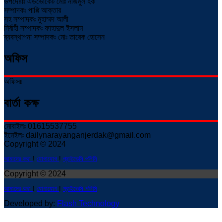
উপদেষ্টাঃ এডভোকেট মোঃ নাজমুল হক
সম্পাদকঃ পাপ্পি আক্তার
সহ সম্পাদকঃ মুহাম্মদ আলী
নির্বাহী সম্পাদকঃ ফাহাদুল ইসলাম
ব্যবস্থাপনা সম্পাদকঃ মোঃ তারেক হোসেন
অফিস
অফিসঃ
বার্তা কক্ষ
মোবাইলঃ 01615537755
ইমেইলঃ dailynarayanganjerdak@gmail.com
Copyright © 2024
আমাদের কথা
!
যোগাযোগ
!
প্রাইভেসি পলিসি
Copyright © 2024
আমাদের কথা
!
যোগাযোগ
!
প্রাইভেসি পলিসি
Developed by:
Flash Technology