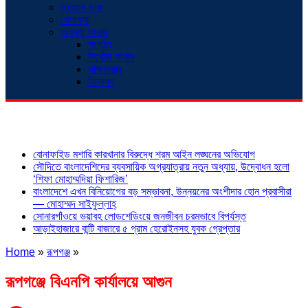
প্রবাসে ডাক
খেলাধুলা
অনন্যা সংবাদ
সংগঠন
নিখোঁজ সংবাদ
সাক্ষাৎকার
বিনোদন
শিরোনাম
বোনাফাইড মশারি কারখানার বিরুদ্ধে শ্রম আইন লঙ্ঘনের অভিযোগ
সৌদিতে বাংলাদেশিদের ব্যবসায়িক অগ্রযাত্রায় নতুন অধ্যায়, উদ্বোধন হলো
‘শিফা মোহাম্মদিয়া ফিশারিজ’
বাংলাদেশে এখন বিনিয়োগের বড় সম্ভাবনা, উন্নয়নের অংশীদার হোন প্রবাসীরা
— মোহাম্মদ সাইফুল্লাহ্
সোনারগাঁওয়ে ভয়াবহ লোডশেডিংয়ে জনজীবন চরমভাবে বিপর্যস্ত
আড়াইহাজারে বান্টি বাজারে ৫ গ্রাম হেরোইনসহ যুবক গ্রেপ্তার
Home
»
রূপগঞ্জ
»
রূপগঞ্জে বিএনপি কার্যালয়ে আগুন