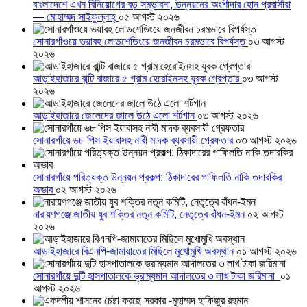
বাংলাদেশে এখন বিনিয়োগের বড় সম্ভাবনা, উন্নয়নের অংশীদার হোন প্রবাসীরা
— মোহাম্মদ সাইফুল্লাহ্
০৫ আগস্ট ২০২৬
সোনারগাঁওয়ে ভয়াবহ লোডশেডিংয়ে জনজীবন চরমভাবে বিপর্যস্ত
০৩ আগস্ট
২০২৬
আড়াইহাজারে বান্টি বাজারে ৫ গ্রাম হেরোইনসহ যুবক গ্রেপ্তার
০৩ আগস্ট
২০২৬
আড়াইহাজারে জেলেদের জালে উঠে এলো শর্টগান
০৩ আগস্ট ২০২৬
সোনারগাঁয়ে ৬৮ পিস ইয়াবাসহ নারী মাদক ব্যবসায়ী গ্রেফতার
০৩ আগস্ট ২০২৬
সোনারগাঁয়ে পরিত্যক্ত উন্নয়ন প্রকল্প: ঠিকাদারের গাফিলতি নাকি তদারকির
অভাব
০২ আগস্ট ২০২৬
নারায়ণগঞ্জে জাতীয় যুব শক্তির নতুন কমিটি, নেতৃত্বে বাঁধন-ইমন
০২ আগস্ট
২০২৬
আড়াইহাজারে বিএনপি-জামায়াতের মিছিলে মুখোমুখি অবস্থান
০১ আগস্ট ২০২৬
সোনারগাঁয়ে দুটি হাসপাতালকে ভ্রাম্যমান আদালতের ৩ লাখ টাকা জরিমানা
০১
আগস্ট ২০২৬