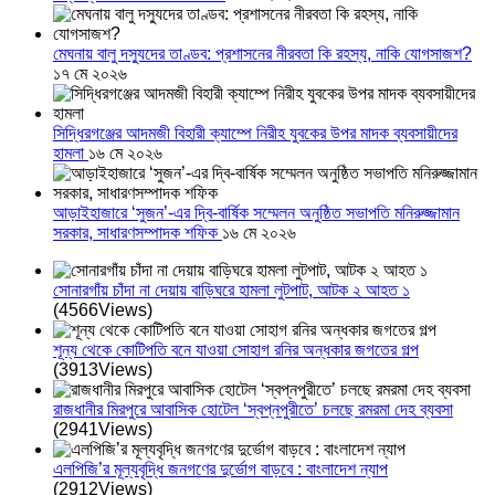
মেঘনায় বালু দস্যুদের তাণ্ডব: প্রশাসনের নীরবতা কি রহস্য, নাকি যোগসাজশ?
১৭ মে ২০২৬
সিদ্ধিরগঞ্জের আদমজী বিহারী ক্যাম্পে নিরীহ যুবকের উপর মাদক ব্যবসায়ীদের
হামলা
১৬ মে ২০২৬
আড়াইহাজারে ‘সুজন’-এর দ্বি-বার্ষিক সম্মেলন অনুষ্ঠিত সভাপতি মনিরুজ্জামান
সরকার, সাধারণসম্পাদক শফিক
১৬ মে ২০২৬
সোনারগাঁয় চাঁদা না দেয়ায় বাড়িঘরে হামলা লুটপাট, আটক ২ আহত ১
(4566Views)
শূন্য থেকে কোটিপতি বনে যাওয়া সোহাগ রনির অন্ধকার জগতের গল্প
(3913Views)
রাজধানীর মিরপুরে আবাসিক হোটেল ‘স্বপ্নপুরীতে’ চলছে রমরমা দেহ ব্যবসা
(2941Views)
এলপিজি’র মূল্যবৃদ্ধি জনগণের দুর্ভোগ বাড়বে : বাংলাদেশ ন্যাপ
(2912Views)