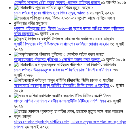
একদলীয় শাসনের চেষ্টা করছে সরকার -মুহাম্মদ হাফিজুর রহমান
০১ আগস্ট ২০২৬
সোনারগাঁয়ে পুকুরের পানিতে ডুবে শিশুর মৃত্যু, আহত ১
৩১ জুলাই ২০২৬
প্রবাসে পরিশ্রমের জয়, ভিশন ২০৩০-এর সুযোগ কাজে লাগিয়ে সফল কুমিল্লার
কবির মজুমদার
৩১ জুলাই ২০২৬
জুলাই বিপ্লবের বর্ষপূর্তি উপলক্ষে সারাদেশের মসজিদে দোয়ার আহ্বান
৩১ জুলাই
২০২৬
আড়াইহাজারে গাঁজাসহ পুলিশের ২ সোর্সকে আটক করল জনতা
৩১ জুলাই ২০২৬
সোনারগাঁওয়ে উন্নয়নমূলক কার্যক্রম পরিদর্শনে ঢাকা বিভাগীয় কমিশনার
৩০
জুলাই ২০২৬
সাইনবোর্ডে কাইল্লা মাসুদ বাহিনীর চাঁদাবাজি: জিম্মি চালক ও যাত্রীরা
৩০ জুলাই
২০২৬
লাওসে এশিয়া ন্যাশনাল ওয়াটার কনসালটেটিভ মিটিংয়ে এমপি মিলন
২৯ জুলাই
২০২৬
চায়ের দোকানে প্রকাশ্যে চাপাতির কোপ, ঢামেকে মৃত্যুর সঙ্গে পাঞ্জা লড়ছেন বাবুল
মোল্লা
২৯ জুলাই ২০২৬