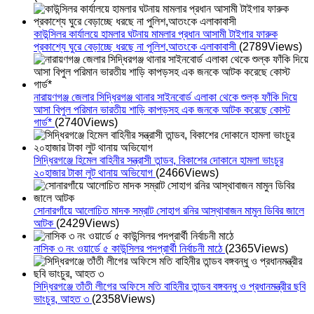
কাউন্সিলর কার্যালয়ে হামলার ঘটনায় মামলার প্রধান আসামী টাইগার ফারুক
প্রকাশ্যে ঘুরে বেড়াচ্ছে ধরছে না পুলিশ,আতংকে এলাকাবাসী
(2789Views)
নারায়ণগঞ্জ জেলার সিদ্ধিরগঞ্জ থানার সাইনবোর্ড এলাকা থেকে শুল্ক ফাঁকি দিয়ে
আসা বিপুল পরিমান ভারতীয় শাড়ি কাপড়সহ এক জনকে আটক করেছে কোস্ট
গার্ড*
(2740Views)
সিদ্ধিরগঞ্জে হিমেল বাহিনীর সন্ত্রাসী তান্ডব, বিকাশের দোকানে হামলা ভাংচুর
২০হাজার টাকা লুট থানায় অভিযোগ
(2466Views)
সোনারগাঁয়ে আলোচিত মাদক সম্রাট সোহাগ রনির আস্থাবাজন মামুন ডিবির জালে
আটক
(2429Views)
নাসিক ৩ নং ওয়ার্ডে ৫ কাউন্সিলর পদপ্রার্থী নির্বাচনী মাঠে
(2365Views)
সিদ্ধিরগঞ্জে তাঁতী লীগের অফিসে মতি বাহিনীর তান্ডব বঙ্গবন্ধু ও প্রধানমন্ত্রীর ছবি
ভাংচুর, আহত ৩
(2358Views)