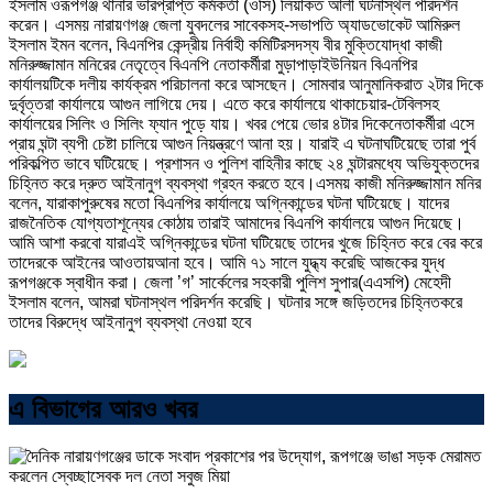
ইসলাম ওরূপগঞ্জ থানার ভারপ্রাপ্ত কর্মকর্তা (ওসি) লিয়াকত আলী ঘটনাস্থল পরিদর্শন
করেন। এসময় নারায়ণগঞ্জ জেলা যুবদলের সাবেকসহ-সভাপতি অ্যাডভোকেট আমিরুল
ইসলাম ইমন বলেন, বিএনপির কেন্দ্রীয় নির্বাহী কমিটিরসদস্য বীর মুক্তিযোদ্ধা কাজী
মনিরুজ্জামান মনিরের নেতৃত্বে বিএনপি নেতাকর্মীরা মুড়াপাড়াইউনিয়ন বিএনপির
কার্যালয়টিকে দলীয় কার্যক্রম পরিচালনা করে আসছেন। সোমবার আনুমানিকরাত ২টার দিকে
দুর্বৃত্তরা কার্যালয়ে আগুন লাগিয়ে দেয়। এতে করে কার্যালয়ে থাকাচেয়ার-টেবিলসহ
কার্যালয়ের সিলিং ও সিলিং ফ্যান পুড়ে যায়। খবর পেয়ে ভোর ৪টার দিকেনেতাকর্মীরা এসে
প্রায় ঘন্টা ব্যপী চেষ্টা চালিয়ে আগুন নিয়ন্ত্রণে আনা হয়। যারাই এ ঘটনাঘটিয়েছে তারা পুর্ব
পরিকল্পিত ভাবে ঘটিয়েছে। প্রশাসন ও পুলিশ বাহিনীর কাছে ২৪ ঘন্টারমধ্যে অভিযুক্তদের
চিহ্নিত করে দ্রুত আইনানুগ ব্যবস্থা গ্রহন করতে হবে।এসময় কাজী মনিরুজ্জামান মনির
বলেন, যারাকাপুরুষের মতো বিএনপির কার্যালয়ে অগ্নিকান্ডের ঘটনা ঘটিয়েছে। যাদের
রাজনৈতিক যোগ্যতাশূন্যের কোঠায় তারাই আমাদের বিএনপি কার্যালয়ে আগুন দিয়েছে।
আমি আশা করবো যারাএই অগ্নিকান্ডের ঘটনা ঘটিয়েছে তাদের খুজে চিহ্নিত করে বের করে
তাদেরকে আইনের আওতায়আনা হবে। আমি ৭১ সালে যুদ্ধ্য করেছি আজকের যুদ্ধ
রূপগঞ্জকে স্বাধীন করা। জেলা ’গ’ সার্কেলের সহকারী পুলিশ সুপার(এএসপি) মেহেদী
ইসলাম বলেন, আমরা ঘটনাস্থল পরিদর্শন করেছি। ঘটনার সঙ্গে জড়িতদের চিহ্নিতকরে
তাদের বিরুদ্ধে আইনানুগ ব্যবস্থা নেওয়া হবে
এ বিভাগের আরও খবর