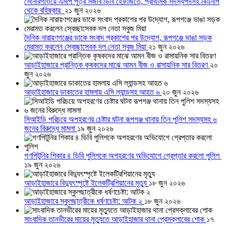
সোনারগাঁওয়ে এমপি পুত্র সজীব ডিবি হেফাজতে, প্রাথমিক সদস্যপদসহ বিএনপি
থেকে বহিষ্কার
২১ জুন ২০২৬
দৈনিক নারায়ণগঞ্জের ডাকে সংবাদ প্রকাশের পর উদ্যোগ, রূপগঞ্জে ভাঙা সড়ক
মেরামত করলেন স্বেচ্ছাসেবক দল নেতা সবুজ মিয়া
২১ জুন ২০২৬
আড়াইহাজারে প্রান্তিক কৃষকদের মাঝে আমন বীজ ও রাসায়নিক সার বিতরণ
২০
জুন ২০২৬
আড়াইহাজারে ডাকাতের হামলায় এসি ল্যান্ডসহ আহত ৬
২০ জুন ২০২৬
সিআইডি পরিচয়ে অপহরণের চেষ্টার ঘটনা রূপগঞ্জ থানায় তিন পুলিশ সদস্যসহ ৬
জনের বিরুদ্ধে মামলা
১৯ জুন ২০২৬
গণপিটুনির শিকার ৪ ডিবি পুলিশকে অপহরণের অভিযোগে গ্রেপ্তার করলো পুলিশ
১৯ জুন ২০২৬
আড়াইহাজারে বিদ্যুৎস্পৃষ্টে ইলেকট্রিশিয়ানের মৃত্যু
১৮ জুন ২০২৬
আড়াইহাজারে স্কুলছাত্রীকে ধর্ষণচেষ্টা: আটক ২
১৮ জুন ২০২৬
সাংবাদিক তানভীরের মায়ের মৃত্যুতে আড়াইহাজার থানা প্রেসক্লাবের শোক
১৭