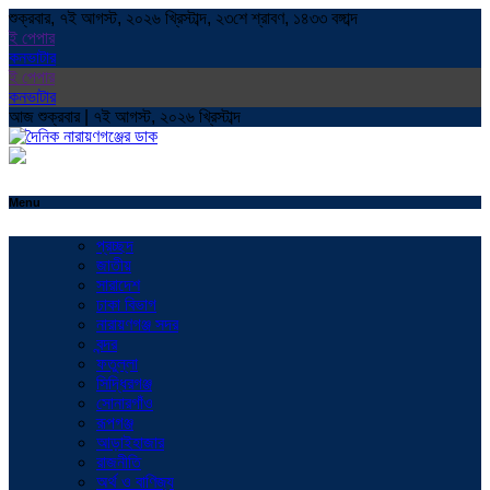
শুক্রবার, ৭ই আগস্ট, ২০২৬ খ্রিস্টাব্দ, ২৩শে শ্রাবণ, ১৪৩৩ বঙ্গাব্দ
ই পেপার
কনভাটার
ই পেপার
কনভাটার
আজ শুক্রবার | ৭ই আগস্ট, ২০২৬ খ্রিস্টাব্দ
Menu
প্রচ্ছদ
জাতীয়
সারাদেশ
ঢাকা বিভাগ
নারায়ণগঞ্জ সদর
বন্দর
ফতুল্লা
সিদ্ধিরগঞ্জ
সোনারগাঁও
রূপগঞ্জ
আড়াইহাজার
রাজনীতি
অর্থ ও বাণিজ্য