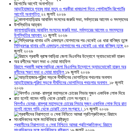
আড়াইহাজারে গৃহবধূ মায়া মৃত্যু ও পরকীয়া ধামাচাপা দিতে পোস্টমর্টেম রিপোর্টের
আগেই অনাপত্তি
২২ জুলাই ২০২৬
কালাপাহাড়িয়ায় আবাবিল সংসদের জরুরি সভা, সর্বস্তরের আলেম ও সদস্যদের
উপস্থিতির আহ্বান
২১ জুলাই ২০২৬
সিদ্ধিরগঞ্জ থানার ওসি এমদাদুল যোগদানের পর থেকেই ৩৪ ধারা বাণিজ্য তুঙ্গে
২০
জুলাই ২০২৬
রিয়াদে প্রবাসী ব্রাহ্মণবাড়িয়া জেলা বিএনপির উদ্যোগে অ্যাডভোকেট হারুন অর
রশীদের স্মরণ সভা ও দোয়া মাহফিল
১৯ জুলাই ২০২৬
আড়াইহাজার-পুরিন্দা সড়কে দীর্ঘদিনের ভোগান্তির পথচলার অবসান
১৮ জুলাই
২০২৬
খিলগাঁও ডেমরা- রামপুরা মহাসড়কে চোরের লিডার সুজন একাধিক লোক দিয়ে রাত
হলেই নামেন গাড়ি থেকে চোরাই তেল সংগ্রহে।
১৭ জুলাই ২০২৬
প্রবাসীদের নিরাপত্তা ও সেবা নিশ্চিতে আমরা প্রতিশ্রুতিবদ্ধ: রিয়াদে
সাংবাদিকদের সঙ্গে মতবিনিময়ে রাষ্ট্রদূত
১৬ জুলাই ২০২৬