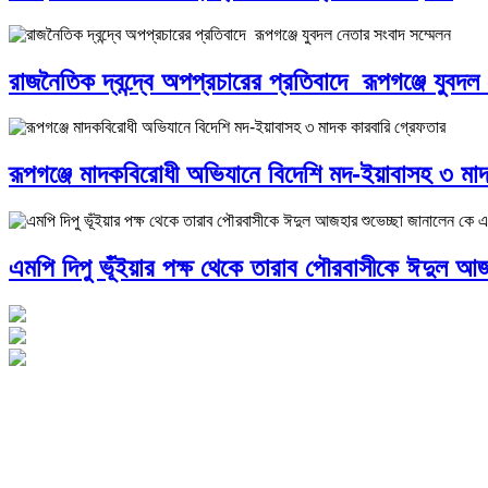
রাজনৈতিক দ্বন্দ্বে অপপ্রচারের প্রতিবাদে ‎রূপগঞ্জে যুবদল
রূপগঞ্জে মাদকবিরোধী অভিযানে বিদেশি মদ-ইয়াবাসহ ৩ মা
এমপি দিপু ভূঁইয়ার পক্ষ থেকে তারাব পৌরবাসীকে ঈদুল আজ