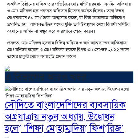
এক‌টি প্রতিষ্ঠা‌নের মা‌লিক তার প্রতিষ্ঠা‌নে মোঃ ম‌শিউর রহমান এড‌মিন অ‌ফিসার
ও মোঃ ম‌নিরুল হক পর‌সেস অ‌ফিসার হি‌সে‌বে কর্মরত ছি‌লেন। তারা উভয়
যোগসাজ‌সে ৪০ লাখ টাকা আত্মসাত ক‌রেন, যা বিজ্ঞ আতাল‌তে অ‌ভি‌যোগ
প্রমানিত হয়। আদালত উভয়প‌ক্ষের যু‌ক্তি তর্ক উপস্থাপন শে‌ষে বিবাদী ম‌শিউর
রহমা‌নের জা‌মিন না মঞ্জুর ক‌রে কারাগা‌নে প্রেরন করেন।
প্রসঙ্গত, মোঃ ম‌নিরুল ইসলাম বি‌ভিন্ন অ‌নিয়ম ও অর্থ আত্মসা‌তের অ‌ভি‌যো‌গে
মোঃ ম‌শিউর রহমান ও মোঃ ম‌নিরুল হক‌কে বিগত ৩০ সে‌প্টেম্ব ২০২২ সা‌লে
তা‌দের চাকু‌রি থে‌কে অব‌্যাহ‌তি প্রদান ক‌রেন।
এ বিভাগের আরও খবর
সৌদিতে বাংলাদেশিদের ব্যবসায়িক
অগ্রযাত্রায় নতুন অধ্যায়, উদ্বোধন
হলো ‘শিফা মোহাম্মদিয়া ফিশারিজ’