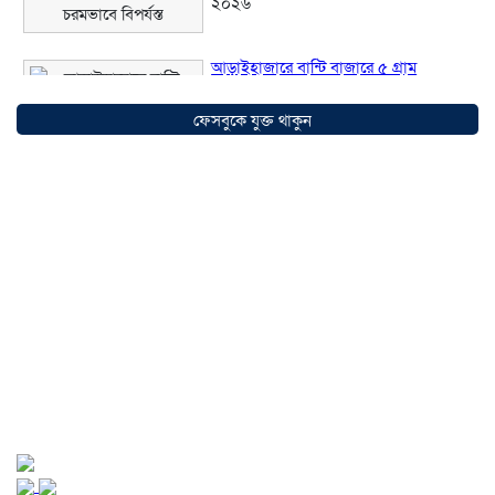
২০২৬
আড়াইহাজারে বান্টি বাজারে ৫ গ্রাম
হেরোইনসহ যুবক গ্রেপ্তার
০৩ আগস্ট ২০২৬
ফেসবুকে যুক্ত থাকুন
আড়াইহাজারে জেলেদের জালে উঠে এলো
শর্টগান
০৩ আগস্ট ২০২৬