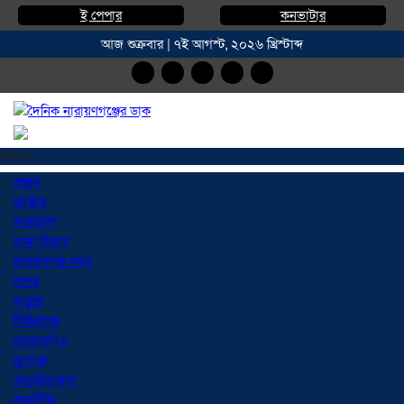
ই পেপার
কনভাটার
আজ শুক্রবার | ৭ই আগস্ট, ২০২৬ খ্রিস্টাব্দ
Menu
প্রচ্ছদ
জাতীয়
সারাদেশ
ঢাকা বিভাগ
নারায়ণগঞ্জ সদর
বন্দর
ফতুল্লা
সিদ্ধিরগঞ্জ
সোনারগাঁও
রূপগঞ্জ
আড়াইহাজার
রাজনীতি