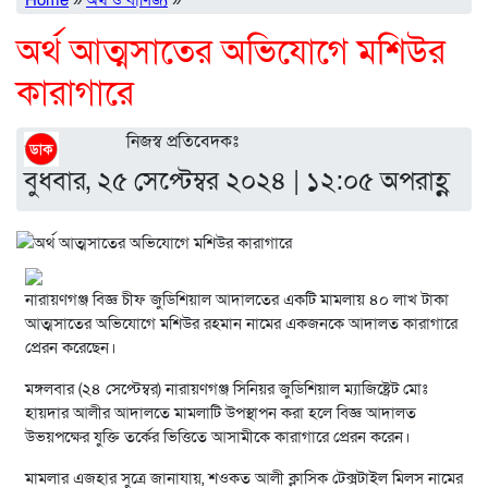
Home
»
অর্থ ও বাণিজ্য
»
অর্থ আত্মসা‌তের অ‌ভি‌যো‌গে ম‌শিউর
কারাগা‌রে
নিজস্ব প্রতি‌বেদকঃ
বুধবার, ২৫ সেপ্টেম্বর ২০২৪ | ১২:০৫ অপরাহ্ণ
নারায়ণগঞ্জ বিজ্ঞ চীফ জু‌ডি‌শিয়াল আদাল‌তের এক‌টি মামলায় ৪০ লাখ টাকা
আত্মসা‌তের অ‌ভি‌যো‌গে ম‌শিউর রহমান না‌মের একজন‌কে আদালত কারাগা‌রে
প্রেরন ক‌রে‌ছেন।
মঙ্গলবার (২৪ সে‌প্টেম্বর) নারায়ণগঞ্জ সি‌নিয়র জু‌ডি‌শিয়াল ম‌্যা‌জি‌ষ্ট্রেট মোঃ
হায়দার আলীর আদালতে মামলা‌টি উপস্থাপন করা হ‌লে বিজ্ঞ আদালত
উভয়প‌ক্ষের যু‌ক্তি ত‌র্কের ভি‌ত্তি‌তে আসামী‌কে কারাগা‌রে প্রেরন ক‌রেন।
মামলার এজহার সু‌ত্রে জানাযায়, শওকত আলী ক্লা‌সিক টেক্সটাইল মিলস না‌মের