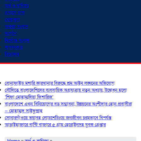
অর্থ ও বাণিজ্য
প্রবাসে ডাক
খেলাধুলা
অনন্যা সংবাদ
সংগঠন
নিখোঁজ সংবাদ
সাক্ষাৎকার
বিনোদন
শিরোনাম
বোনাফাইড মশারি কারখানার বিরুদ্ধে শ্রম আইন লঙ্ঘনের অভিযোগ
সৌদিতে বাংলাদেশিদের ব্যবসায়িক অগ্রযাত্রায় নতুন অধ্যায়, উদ্বোধন হলো
‘শিফা মোহাম্মদিয়া ফিশারিজ’
বাংলাদেশে এখন বিনিয়োগের বড় সম্ভাবনা, উন্নয়নের অংশীদার হোন প্রবাসীরা
— মোহাম্মদ সাইফুল্লাহ্
সোনারগাঁওয়ে ভয়াবহ লোডশেডিংয়ে জনজীবন চরমভাবে বিপর্যস্ত
আড়াইহাজারে বান্টি বাজারে ৫ গ্রাম হেরোইনসহ যুবক গ্রেপ্তার